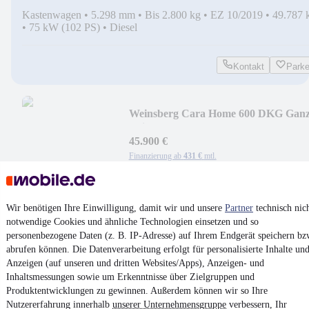
Kastenwagen
•
5.298 mm
•
Bis 2.800 kg
•
EZ 10/2019
•
49.787 
•
75 kW (102 PS)
•
Diesel
Kontakt
Park
Weinsberg Cara Home 600 DKG Ganzj
Reifen
45.900 €
Finanzierung ab
431 €
mtl.
Alkoven
•
6.470 mm
•
Bis 3.500 kg
•
EZ 06/2019
•
70.601 km
•
96 kW (131 PS)
•
Diesel
Wir benötigen Ihre Einwilligung, damit wir und unsere
Partner
technisch nic
notwendige Cookies und ähnliche Technologien einsetzen und so
Kontakt
Park
personenbezogene Daten (z. B. IP-Adresse) auf Ihrem Endgerät speichern bz
abrufen können. Die Datenverarbeitung erfolgt für personalisierte Inhalte un
¹
MwSt. ausweisbar
Anzeigen (auf unseren und dritten Websites/Apps), Anzeigen- und
Inhaltsmessungen sowie um Erkenntnisse über Zielgruppen und
Produktentwicklungen zu gewinnen. Außerdem können wir so Ihre
Nutzererfahrung innerhalb
unserer Unternehmensgruppe
verbessern, Ihr