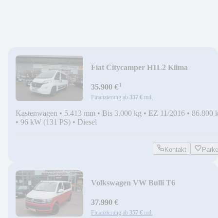
Fiat Citycamper H1L2 Klima
¹
35.900 €
Finanzierung ab
337 €
mtl.
Kastenwagen
•
5.413 mm
•
Bis 3.000 kg
•
EZ 11/2016
•
86.800 
•
96 kW (131 PS)
•
Diesel
Kontakt
Park
Volkswagen VW Bulli T6
CITYCAMPER LANG 2019
37.990 €
Finanzierung ab
357 €
mtl.