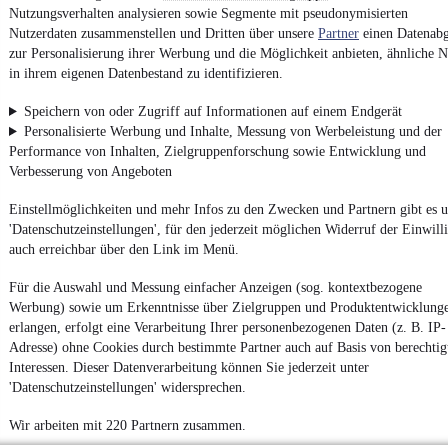
Nutzungsverhalten analysieren sowie Segmente mit pseudonymisierten
Nutzerdaten zusammenstellen und Dritten über unsere
Partner
einen Datenabg
4.6 Sterne
App installieren
zur Personalisierung ihrer Werbung und die Möglichkeit anbieten, ähnliche N
Nutze mobile.de schnell und einfach
in ihrem eigenen Datenbestand zu identifizieren.
Speichern von oder Zugriff auf Informationen auf einem Endgerät
Personalisierte Werbung und Inhalte, Messung von Werbeleistung und der
Impressum
Performance von Inhalten, Zielgruppenforschung sowie Entwicklung und
AGB
Verbesserung von Angeboten
Vertrag widerrufen
Einstellmöglichkeiten und mehr Infos zu den Zwecken und Partnern gibt es u
Datenschutz
'Datenschutzeinstellungen', für den jederzeit möglichen Widerruf der Einwill
Datenschutzeinstellungen
auch erreichbar über den Link im Menü.
Erklärung zur Barrierefreiheit
Für die Auswahl und Messung einfacher Anzeigen (sog. kontextbezogene
Report Security Vulnerability (English)
Werbung) sowie um Erkenntnisse über Zielgruppen und Produktentwicklung
erlangen, erfolgt eine Verarbeitung Ihrer personenbezogenen Daten (z. B. IP-
Adresse) ohne Cookies durch bestimmte Partner auch auf Basis von berechtig
Powered by
Interessen. Dieser Datenverarbeitung können Sie jederzeit unter
'Datenschutzeinstellungen' widersprechen.
Ob
Neuwagen
,
Gebrauchtwagen
oder
Leasing-Angebote
: Alle
Wir arbeiten mit 220 Partnern zusammen.
Fahrzeuge gibt es bei mobile.de