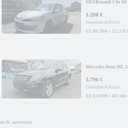
NEU
Renault Clio II
1.280 €
Finanzierung ab
25 €
mtl.
EZ 09/2006
•
211.578
Mercedes-Benz ML 3
3.790 €
Finanzierung ab
41 €
mtl.
EZ 03/2008
•
445.690
MwSt. ausweisbar