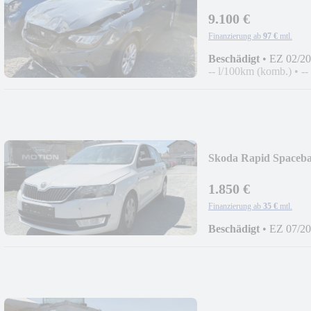
9.100 €
Finanzierung ab
97 €
mtl.
Beschädigt
•
EZ 02/2
-- l/100km (komb.)
•
--
Skoda Rapid Spaceba
1.850 €
Finanzierung ab
35 €
mtl.
Beschädigt
•
EZ 07/2