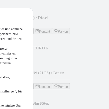
 km
•
145 kW (197 PS)
•
Diesel
ies und ähnliche
Kontakt
Parken
peichern bzw.
eren und dritten
forfour Basis 52 kW:EURO 6
nserer
nymisierten
sierung ihrer
fizieren.
5
•
150.110 km
•
52 kW (71 PS)
•
Benzin
halten,
Kontakt
Parken
stellungen', für
rts Tourer Edition Start/Stop
kenntnisse über