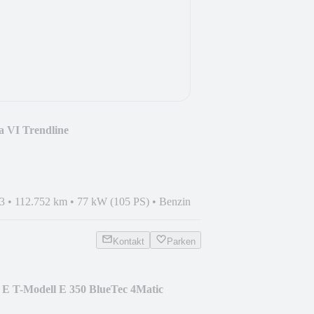
a VI Trendline
3
•
112.752 km
•
77 kW (105 PS)
•
Benzin
Kontakt
Parken
 E T-Modell E 350 BlueTec 4Matic