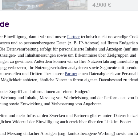
4.900 €
Finanzierung ab
52 €
mtl.
EZ 01/2010
•
119.426
re Einwilligung, damit wir und unsere
Partner
technisch nicht notwendige Cook
setzen und so personenbezogene Daten (z. B. IP-Adresse) auf Ihrem Endgerät s
ie Datenverarbeitung erfolgt für personalisierte Inhalte und Anzeigen (auf uns
Anzeigen- und Inhaltsmessungen sowie um Erkenntnisse über Zielgruppen und
NEU
Smart ForFour 
ngen zu gewinnen. Außerdem können wir so Ihre Nutzererfahrung innerhalb
u
uppe
verbessern, Ihr Nutzungsverhalten analysieren sowie Segmente mit pseudo
4.400 €
mmenstellen und Dritten über unsere
Partner
einen Datenabgleich zur Personali
Möglichkeit anbieten, ähnliche Nutzer in ihrem eigenen Datenbestand zu identi
Finanzierung ab
47 €
mtl.
oder Zugriff auf Informationen auf einem Endgerät
Unfallfrei
•
EZ 10/201
e Werbung und Inhalte, Messung von Werbeleistung und der Performance von In
chung sowie Entwicklung und Verbesserung von Angeboten
iten und mehr Infos zu den Zwecken und Partnern gibt es unter 'Datenschutzein
glichen Widerruf der Einwilligung auch erreichbar über den Link im Footer.
NEU
Opel Astra K Spo
und Messung einfacher Anzeigen (sog. kontextbezogene Werbung) sowie um Er