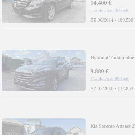
14.400 €
Finanzierung ab
153 €
mtl.
EZ 06/2014
•
180.538
Hyundai Tucson blu
9.880 €
Finanzierung ab
105 €
mtl.
EZ 07/2016
•
132.853
Kia Sorento Attract