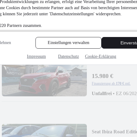
Produktentwicklungen zu erlangen, erfolgt eine Verarbeitung Ihrer personenbe
4.980 €
ne Cookies durch bestimmte Partner auch auf Basis von berechtigten Interesse
 können Sie jederzeit unter 'Datenschutzeinstellungen' widersprechen.
Finanzierung ab
53 €
mtl.
EZ 10/2017
•
151.995
 220 Partnern zusammen.
lehnen
Einstellungen verwalten
Einvers
Impressum
Datenschutz
Cookie-Erklärung
NEU
Hyundai Tucson
15.980 €
Finanzierung ab
170 €
mtl.
Unfallfrei
•
EZ 06/202
Seat Ibiza Road Editi