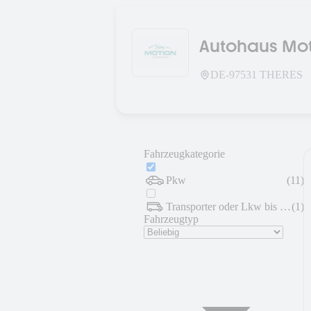
Autohaus Mo
DE-
97531
THERES
Fahrzeugkategorie
Pkw
(
11
)
Transporter oder Lkw bis 7,5 t
(
1
)
Fahrzeugtyp