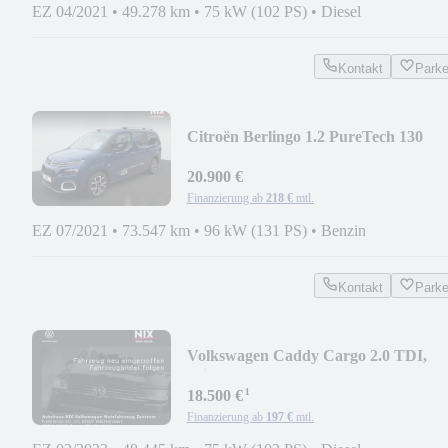
EZ 04/2021
•
49.278 km
•
75 kW (102 PS)
•
Diesel
Kontakt
Park
Citroën Berlingo 1.2 PureTech 130
20.900 €
Finanzierung ab
218 €
mtl.
EZ 07/2021
•
73.547 km
•
96 kW (131 PS)
•
Benzin
Kontakt
Park
Volkswagen Caddy Cargo 2.0 TDI,
Klima
¹
18.500 €
Finanzierung ab
197 €
mtl.