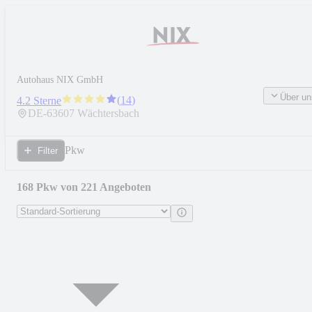
Autohaus NIX GmbH
Über un
(
14
)
4.2 Sterne
DE-
63607
Wächtersbach
Pkw
Filter
168 Pkw von 221 Angeboten