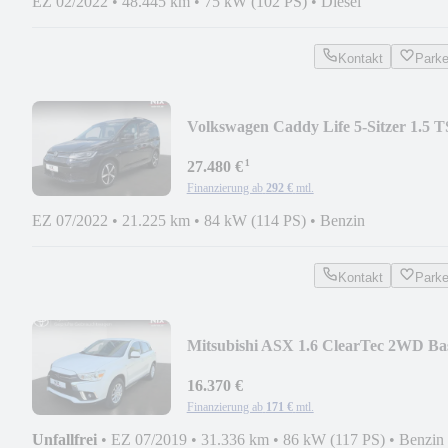
EZ 02/2022
•
48.445 km
•
75 kW (102 PS)
•
Diesel
Kontakt
Park
Volkswagen Caddy Life 5-Sitzer 1.5 T
¹
27.480 €
Finanzierung ab
292 €
mtl.
EZ 07/2022
•
21.225 km
•
84 kW (114 PS)
•
Benzin
Kontakt
Park
Mitsubishi ASX 1.6 ClearTec 2WD Bas
KLIMA
16.370 €
Finanzierung ab
171 €
mtl.
Unfallfrei
•
EZ 07/2019
•
31.336 km
•
86 kW (117 PS)
•
Benzin