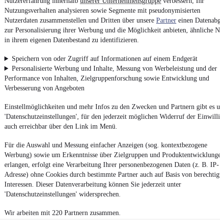
Powered by
Nutzererfahrung innerhalb
unserer Unternehmensgruppe
verbessern, Ihr
Nutzungsverhalten analysieren sowie Segmente mit pseudonymisierten
Nutzerdaten zusammenstellen und Dritten über unsere
Partner
einen Datenabg
zur Personalisierung ihrer Werbung und die Möglichkeit anbieten, ähnliche N
Top
Toyota Leasing-Angebote
und
Toyota Gebrauchtwagen
:
Fahrzeuge gibt es bei
mobile.de
in ihrem eigenen Datenbestand zu identifizieren.
Speichern von oder Zugriff auf Informationen auf einem Endgerät
Personalisierte Werbung und Inhalte, Messung von Werbeleistung und der
Performance von Inhalten, Zielgruppenforschung sowie Entwicklung und
Verbesserung von Angeboten
Einstellmöglichkeiten und mehr Infos zu den Zwecken und Partnern gibt es u
'Datenschutzeinstellungen', für den jederzeit möglichen Widerruf der Einwill
auch erreichbar über den Link im Menü.
Für die Auswahl und Messung einfacher Anzeigen (sog. kontextbezogene
Werbung) sowie um Erkenntnisse über Zielgruppen und Produktentwicklung
erlangen, erfolgt eine Verarbeitung Ihrer personenbezogenen Daten (z. B. IP-
Adresse) ohne Cookies durch bestimmte Partner auch auf Basis von berechtig
Interessen. Dieser Datenverarbeitung können Sie jederzeit unter
'Datenschutzeinstellungen' widersprechen.
Wir arbeiten mit 220 Partnern zusammen.