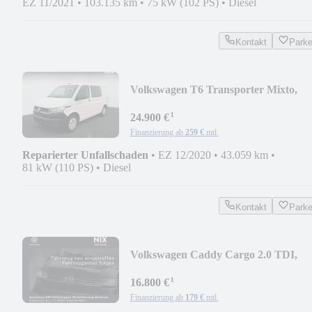
EZ 11/2021
•
103.135 km
•
75 kW (102 PS)
•
Diesel
Kontakt
Park
Volkswagen T6 Transporter Mixto,
NAVI, ZUSHZ, PDC
¹
24.900 €
Finanzierung ab
259 €
mtl.
Reparierter Unfallschaden
•
EZ 12/2020
•
43.059 km
•
81 kW (110 PS)
•
Diesel
Kontakt
Park
Volkswagen Caddy Cargo 2.0 TDI,
Komfort-Paket
¹
16.800 €
Finanzierung ab
179 €
mtl.