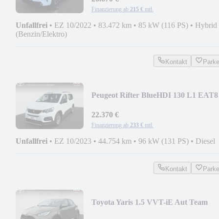
Finanzierung ab
215 €
mtl.
Unfallfrei
•
EZ 10/2022
•
83.472 km
•
85 kW (116 PS)
•
Hybrid
(Benzin/Elektro)
Kontakt
Park
Peugeot Rifter BlueHDI 130 L1 EAT8
Allure
22.370 €
Finanzierung ab
233 €
mtl.
Unfallfrei
•
EZ 10/2023
•
44.754 km
•
96 kW (131 PS)
•
Diesel
Kontakt
Park
Toyota Yaris 1.5 VVT-iE Aut Team
Deutschland KAMERA