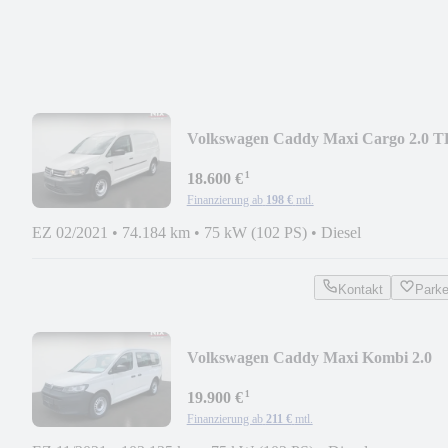
Volkswagen Caddy Maxi Cargo 2.0 T
¹
18.600 €
Finanzierung ab
198 €
mtl.
EZ 02/2021
•
74.184 km
•
75 kW (102 PS)
•
Diesel
Kontakt
Park
Volkswagen Caddy Maxi Kombi 2.0
TDI
¹
19.900 €
Finanzierung ab
211 €
mtl.