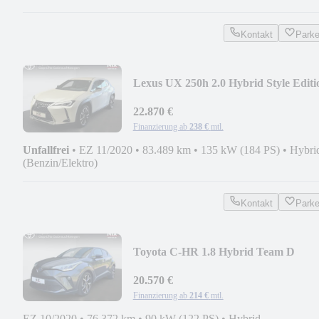
Kontakt
Park
Lexus UX 250h 2.0 Hybrid Style Editi
22.870 €
Finanzierung ab
238 €
mtl.
Unfallfrei
•
EZ 11/2020
•
83.489 km
•
135 kW (184 PS)
•
Hybri
(Benzin/Elektro)
Kontakt
Park
Toyota C-HR 1.8 Hybrid Team D
KLIMA KAMERA
20.570 €
Finanzierung ab
214 €
mtl.
EZ 10/2020
•
76.372 km
•
90 kW (122 PS)
•
Hybrid