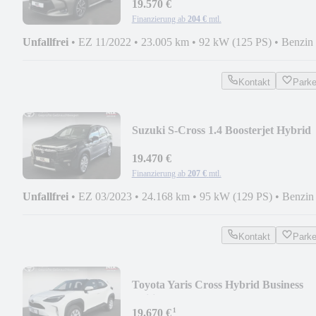
19.570 €
Finanzierung ab
204 €
mtl.
Unfallfrei
•
EZ 11/2022
•
23.005 km
•
92 kW (125 PS)
•
Benzin
Kontakt
Park
Suzuki S-Cross 1.4 Boosterjet Hybrid
Comfort KAMERA SHZ
19.470 €
Finanzierung ab
207 €
mtl.
Unfallfrei
•
EZ 03/2023
•
24.168 km
•
95 kW (129 PS)
•
Benzin
Kontakt
Park
Toyota Yaris Cross Hybrid Business
Edition KAMERA NAVI
¹
19.670 €