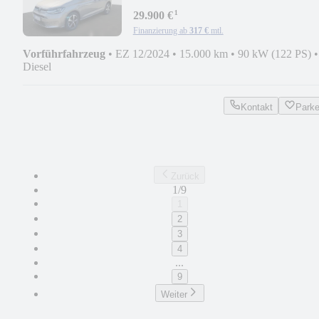
TDI, Rückfahrkamera
¹
29.900 €
Finanzierung ab
317 €
mtl.
Vorführfahrzeug
•
EZ 12/2024
•
15.000 km
•
90 kW (122 PS)
•
Diesel
Kontakt
Park
Zurück
1/9
1
2
3
4
...
9
Weiter