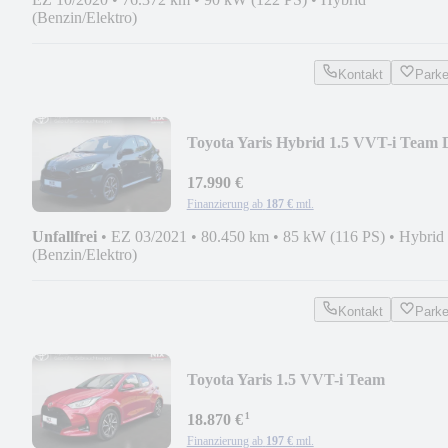
(Benzin/Elektro)
Kontakt
Park
Toyota Yaris Hybrid 1.5 VVT-i Team 
KAMERA KLIMA
17.990 €
Finanzierung ab
187 €
mtl.
Unfallfrei
•
EZ 03/2021
•
80.450 km
•
85 kW (116 PS)
•
Hybrid
(Benzin/Elektro)
Kontakt
Park
Toyota Yaris 1.5 VVT-i Team
Deutschland KAMERA SHZ
¹
18.870 €
Finanzierung ab
197 €
mtl.