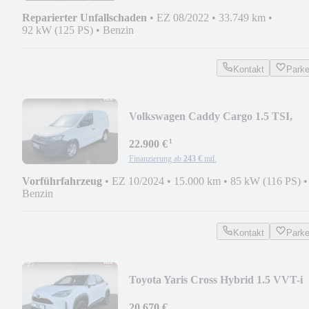
Reparierter Unfallschaden
•
EZ 08/2022
•
33.749 km
•
92 kW (125 PS)
•
Benzin
Kontakt
Park
Volkswagen Caddy Cargo 1.5 TSI,
Klima, App-Connect
¹
22.900 €
Finanzierung ab
243 €
mtl.
Vorführfahrzeug
•
EZ 10/2024
•
15.000 km
•
85 kW (116 PS)
•
Benzin
Kontakt
Park
Toyota Yaris Cross Hybrid 1.5 VVT-i
Team Deutschland
20.670 €