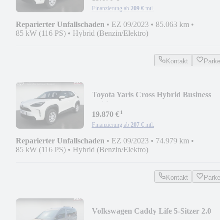
Finanzierung ab
209 €
mtl.
Reparierter Unfallschaden
•
EZ 09/2023
•
85.063 km
•
85 kW (116 PS)
•
Hybrid (Benzin/Elektro)
Kontakt
Park
Toyota Yaris Cross Hybrid Business
Edition KAMERA NAVI
¹
19.870 €
Finanzierung ab
207 €
mtl.
Reparierter Unfallschaden
•
EZ 09/2023
•
74.979 km
•
85 kW (116 PS)
•
Hybrid (Benzin/Elektro)
Kontakt
Park
Volkswagen Caddy Life 5-Sitzer 2.0