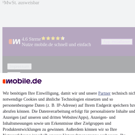
¹
MwSt. ausweisbar
4.6 Sterne
App installieren
Nutze mobile.de schnell und einfach
Impressum
AGB
Vertrag widerrufen
Datenschutz
Wir benötigen Ihre Einwilligung, damit wir und unsere
Partner
technisch nic
notwendige Cookies und ähnliche Technologien einsetzen und so
Datenschutzeinstellungen
personenbezogene Daten (z. B. IP-Adresse) auf Ihrem Endgerät speichern bz
Erklärung zur Barrierefreiheit
abrufen können. Die Datenverarbeitung erfolgt für personalisierte Inhalte un
Anzeigen (auf unseren und dritten Websites/Apps), Anzeigen- und
Report Security Vulnerability (English)
Inhaltsmessungen sowie um Erkenntnisse über Zielgruppen und
Produktentwicklungen zu gewinnen. Außerdem können wir so Ihre