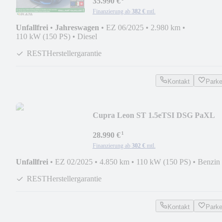
ACC
35.990 €
Finanzierung ab
382 €
mtl.
Unfallfrei
•
Jahreswagen
•
EZ 06/2025
•
2.980 km
•
110 kW (150 PS)
•
Diesel
RESTHerstellergarantie
Kontakt
Park
Cupra Leon ST 1.5eTSI DSG PaXL
TravelAs EdgePa RFK
¹
28.990 €
Finanzierung ab
302 €
mtl.
Unfallfrei
•
EZ 02/2025
•
4.850 km
•
110 kW (150 PS)
•
Benzin
RESTHerstellergarantie
Kontakt
Park