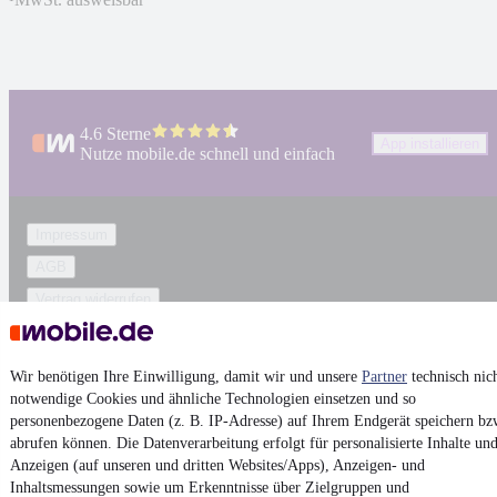
4.6 Sterne
App installieren
Nutze mobile.de schnell und einfach
Impressum
AGB
Vertrag widerrufen
Datenschutz
Datenschutzeinstellungen
Wir benötigen Ihre Einwilligung, damit wir und unsere
Partner
technisch nic
Erklärung zur Barrierefreiheit
notwendige Cookies und ähnliche Technologien einsetzen und so
personenbezogene Daten (z. B. IP-Adresse) auf Ihrem Endgerät speichern bz
Report Security Vulnerability (English)
abrufen können. Die Datenverarbeitung erfolgt für personalisierte Inhalte un
Anzeigen (auf unseren und dritten Websites/Apps), Anzeigen- und
Powered by
Inhaltsmessungen sowie um Erkenntnisse über Zielgruppen und