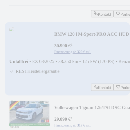
Kontakt
Park
BMW 120 i M-Sport-PRO ACC HUD
LED+ 360° KoZG eHECK
¹
30.990 €
Finanzierung ab
329 €
mtl.
Unfallfrei
•
EZ 03/2025
•
38.350 km
•
125 kW (170 PS)
•
Benzi
RESTHerstellergarantie
Kontakt
Park
Volkswagen Tiguan 1.5eTSI DSG Goa
18'' AHK ACC NAVI LED 36
¹
29.890 €
Finanzierung ab
317 €
mtl.