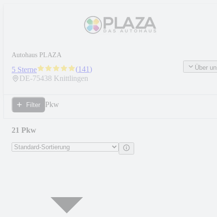
Autohaus PLAZA
Über un
(
141
)
5 Sterne
DE-
75438
Knittlingen
Pkw
Filter
21 Pkw