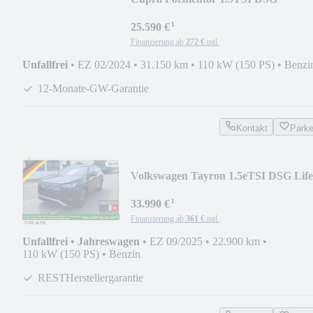
Schalensitze ACC NAVI 360K
¹
25.590 €
Finanzierung ab
272 €
mtl.
Unfallfrei
•
EZ 02/2024
•
31.150 km
•
110 kW (150 PS)
•
Benzi
12-Monate-GW-Garantie
Kontakt
Park
Volkswagen Tayron 1.5eTSI DSG Life
7P ACC IQ MATRIX 360RFK
¹
33.990 €
Finanzierung ab
361 €
mtl.
Unfallfrei
•
Jahreswagen
•
EZ 09/2025
•
22.900 km
•
110 kW (150 PS)
•
Benzin
RESTHerstellergarantie