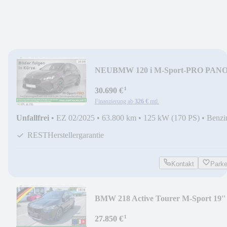
NEU
BMW 120 i M-Sport-PRO PAN
HUD LED+ 360°H/K eHECK
¹
30.690 €
Finanzierung ab
326 €
mtl.
Unfallfrei
•
EZ 02/2025
•
63.800 km
•
125 kW (170 PS)
•
Benzi
RESTHerstellergarantie
Kontakt
Park
BMW 218 Active Tourer M-Sport 19''
ACC PANO H/K eSIT
¹
27.850 €