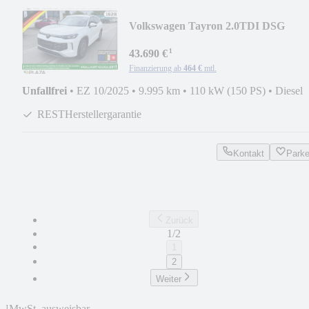
Volkswagen Tayron 2.0TDI DSG
Elegance 7P AHK PANO 360 eHECK
¹
43.690 €
Finanzierung ab
464 €
mtl.
Unfallfrei
•
EZ 10/2025
•
9.995 km
•
110 kW (150 PS)
•
Diesel
RESTHerstellergarantie
Kontakt
Park
Zurück
1/2
1
2
Weiter
¹
MwSt. ausweisbar