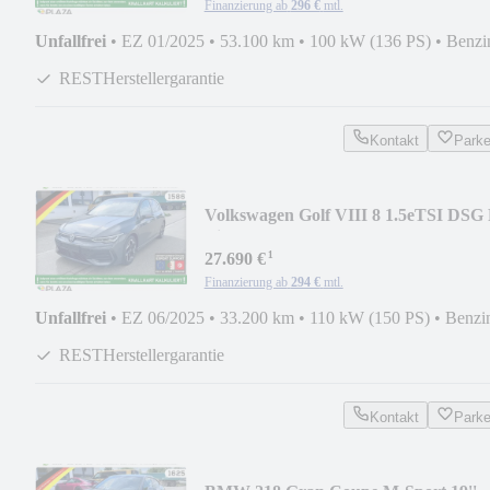
Finanzierung ab
296 €
mtl.
Unfallfrei
•
EZ 01/2025
•
53.100 km
•
100 kW (136 PS)
•
Benzi
RESTHerstellergarantie
Kontakt
Park
Volkswagen Golf VIII 8 1.5eTSI DSG 
Line ACC APP.NAVI RFK
¹
27.690 €
Finanzierung ab
294 €
mtl.
Unfallfrei
•
EZ 06/2025
•
33.200 km
•
110 kW (150 PS)
•
Benzi
RESTHerstellergarantie
Kontakt
Park