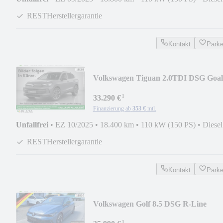
RESTHerstellergarantie
Kontakt
Park
Volkswagen Tiguan 2.0TDI DSG Goal
AHK ACC 360 LED+ NAVI SHZ
¹
33.290 €
Finanzierung ab
353 €
mtl.
Unfallfrei
•
EZ 10/2025
•
18.400 km
•
110 kW (150 PS)
•
Diesel
RESTHerstellergarantie
Kontakt
Park
Volkswagen Golf 8.5 DSG R-Line
MATRIX AHK PANO STHZ HUD
¹