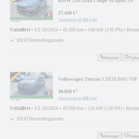
BMW 218 Gran Coupe M-Sport 19''
Sportsitze PANO ACC
¹
27.450 €
Finanzierung ab
292 €
mtl.
Unfallfrei
•
EZ 10/2024
•
45.450 km
•
100 kW (136 PS)
•
Benzi
RESTHerstellergarantie
Kontakt
Park
Volkswagen Touran 1.5TSI DSG 7SP
AHK PANO STHZ DYN RFK ACC
¹
30.850 €
Finanzierung ab
328 €
mtl.
Unfallfrei
•
EZ 10/2024
•
43.950 km
•
110 kW (150 PS)
•
Benzi
RESTHerstellergarantie
Kontakt
Park