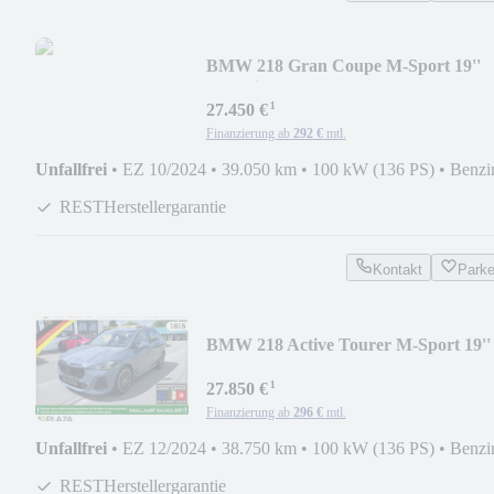
BMW 218 Gran Coupe M-Sport 19''
Sportsitze PANO ACC
¹
27.450 €
Finanzierung ab
292 €
mtl.
Unfallfrei
•
EZ 10/2024
•
39.050 km
•
100 kW (136 PS)
•
Benzi
RESTHerstellergarantie
Kontakt
Park
BMW 218 Active Tourer M-Sport 19''
ACC PANO H/K eSIT
¹
27.850 €
Finanzierung ab
296 €
mtl.
Unfallfrei
•
EZ 12/2024
•
38.750 km
•
100 kW (136 PS)
•
Benzi
RESTHerstellergarantie