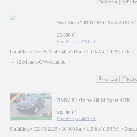
Kontakt
Park
Seat Ateca 2.0TDI DSG Style AHK A
NAVI RFK BEATS FR
¹
25.690 €
Finanzierung ab
273 €
mtl.
Unfallfrei
•
EZ 08/2024
•
40.650 km
•
110 kW (150 PS)
•
Diesel
12-Monate-GW-Garantie
Kontakt
Park
BMW X1 sDrive 20i M-Sport AHK
ACC PANO H/K eHECK RFK
¹
38.590 €
Finanzierung ab
402 €
mtl.
Unfallfrei
•
EZ 03/2025
•
30.800 km
•
115 kW (156 PS)
•
Benzi