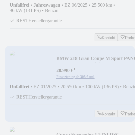
Unfallfrei
•
Jahreswagen
•
EZ 06/2025
•
25.500 km
•
96 kW (131 PS)
•
Benzin
RESTHerstellergarantie
Kontakt
Park
BMW 218 Gran Coupe M Sport PAN
ACC RFK LED HiFi DAB
¹
28.990 €
Finanzierung ab
308 €
mtl.
Unfallfrei
•
EZ 01/2025
•
20.550 km
•
100 kW (136 PS)
•
Benzi
RESTHerstellergarantie
Kontakt
Park
Cupra Formentor 1.5TSI DSG