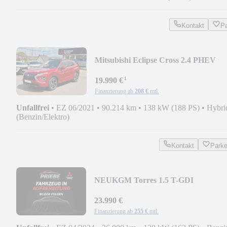
Kontakt
P
Mitsubishi Eclipse Cross 2.4 PHEV
4WD*TOP*LEDER*PANO*360G*
¹
19.990 €
Finanzierung ab
208 €
mtl.
Unfallfrei
•
EZ 06/2021
•
90.214 km
•
138 kW (188 PS)
•
Hybri
(Benzin/Elektro)
Kontakt
Park
NEU
KGM Torres 1.5 T-GDI
Quartz*4WD*Leder*LED*KAM*AP
23.990 €
Finanzierung ab
255 €
mtl.