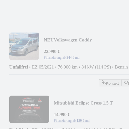
NEU
Volkswagen Caddy
Style*LED*AHK*PDC*KAM*DAB*VIR
22.990 €
Finanzierung ab
244 €
mtl.
Unfallfrei
•
EZ 05/2021
•
76.000 km
•
84 kW (114 PS)
•
Benzin
Kontakt
Mitsubishi Eclipse Cross 1.5 T
Spirit*APP*KAM*STHZ*WR*SHZ
14.990 €
Finanzierung ab
159 €
mtl.