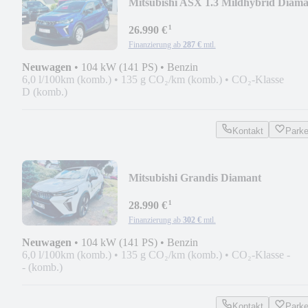
Mitsubishi ASX 1.3 Mildhybrid Diama
Plus DCT*LED*APP*KAM*
¹
26.990 €
Finanzierung ab
287 €
mtl.
Neuwagen
•
104 kW (141 PS)
•
Benzin
6,0 l/100km (komb.)
•
135 g CO₂/km (komb.)
•
CO₂-Klasse
D (komb.)
Kontakt
Park
Mitsubishi Grandis Diamant
PLUS*AT*LED*KAM*PDC*19 Zoll
¹
28.990 €
Finanzierung ab
302 €
mtl.
Neuwagen
•
104 kW (141 PS)
•
Benzin
6,0 l/100km (komb.)
•
135 g CO₂/km (komb.)
•
CO₂-Klasse -
- (komb.)
Kontakt
Park