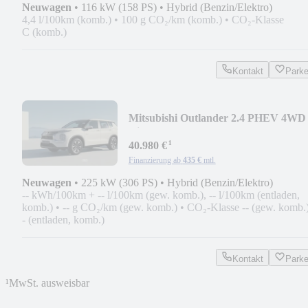
Neuwagen
•
116 kW (158 PS)
•
Hybrid (Benzin/Elektro)
4,4 l/100km (komb.)
•
100 g CO₂/km (komb.)
•
CO₂-Klasse
C (komb.)
Kontakt
Park
Mitsubishi Outlander 2.4 PHEV 4WD
Diamant*LED*360G*SOUND*
¹
40.980 €
Finanzierung ab
435 €
mtl.
Neuwagen
•
225 kW (306 PS)
•
Hybrid (Benzin/Elektro)
-- kWh/100km + -- l/100km (gew. komb.), -- l/100km (entladen,
komb.)
•
-- g CO₂/km (gew. komb.)
•
CO₂-Klasse -- (gew. komb.)
- (entladen, komb.)
Kontakt
Park
¹
MwSt. ausweisbar