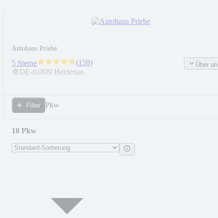
Autohaus Priebe
(
159
)
5 Sterne
Über un
DE-
01809
Heidenau
Pkw
Filter
18 Pkw