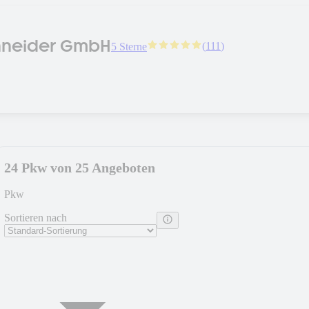
hneider GmbH
(
111
)
5 Sterne
24 Pkw von 25 Angeboten
Pkw
Sortieren nach