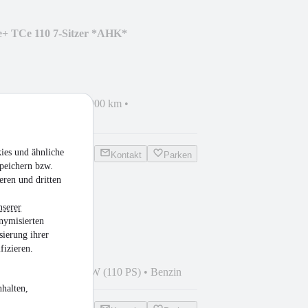
e+ TCe 110 7-Sitzer *AHK*
i
•
EZ 07/2022
•
66.000 km
•
in
ies und ähnliche
Kontakt
Parken
peichern bzw.
eren und dritten
Tourer Edition
nserer
nymisierten
sierung ihrer
fizieren.
2
•
60.000 km
•
81 kW (110 PS)
•
Benzin
halten,