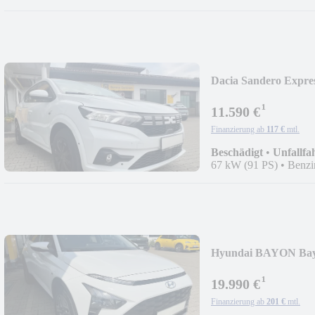
Dacia Sandero Expre
¹
11.590 €
Finanzierung ab
117 €
mtl.
Beschädigt
•
Unfallfa
67 kW (91 PS)
•
Benzi
Hyundai BAYON Bay
¹
19.990 €
Finanzierung ab
201 €
mtl.