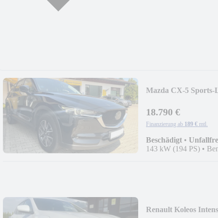
Mazda CX-5 Sports-
18.790 €
Finanzierung ab
189 €
mtl.
Beschädigt
•
Unfallfre
143 kW (194 PS)
•
Ben
Renault Koleos Inten