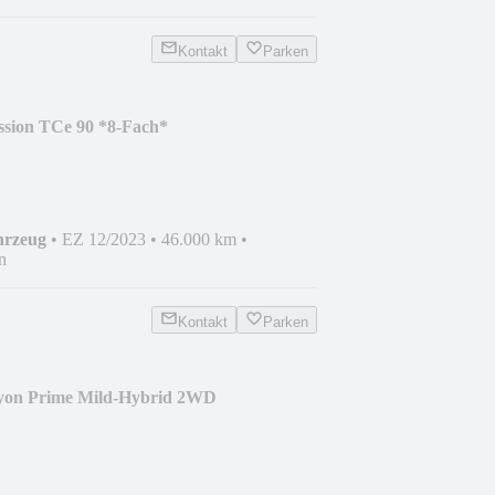
Kontakt
Parken
ssion TCe 90 *8-Fach*
hrzeug
•
EZ 12/2023
•
46.000 km
•
n
Kontakt
Parken
on Prime Mild-Hybrid 2WD