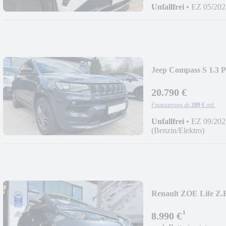
Unfallfrei
•
EZ 05/202
Jeep Compass S 1.3 
20.790 €
Finanzierung ab
209 €
mtl.
Unfallfrei
•
EZ 09/202
(Benzin/Elektro)
Renault ZOE Life Z.E
¹
8.990 €