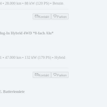
4
•
28.000 km
•
88 kW (120 PS)
•
Benzin
Kontakt
Parken
Plug-In Hybrid 4WD *8-fach Alu*
1
•
47.000 km
•
132 kW (179 PS)
•
Hybrid
Kontakt
Parken
. Batteriemiete