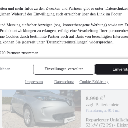
iten und mehr Infos zu den Zwecken und Partnern gibt es unter 'Datenschutzein
glichen Widerruf der Einwilligung auch erreichbar über den Link im Footer.
Renault Captur Tech
und Messung einfacher Anzeigen (sog. kontextbezogene Werbung) sowie um Er
Produktentwicklungen zu erlangen, erfolgt eine Verarbeitung Ihrer personenbe
¹
19.990 €
ne Cookies durch bestimmte Partner auch auf Basis von berechtigten Interesse
Finanzierung ab
201 €
mtl.
 können Sie jederzeit unter 'Datenschutzeinstellungen' widersprechen.
Unfallfrei
•
EZ 06/202
 220 Partnern zusammen.
lehnen
Einstellungen verwalten
Einvers
Impressum
Datenschutz
Cookie-Erklärung
Renault ZOE Life *Mi
¹
8.990 €
zzgl. Batteriemiete
Finanzierung ab
91 €
mtl.
Reparierter Unfallsc
53 kW (72 PS)
•
Elekt