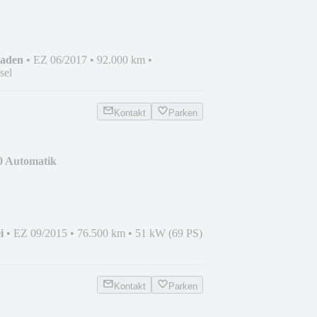
haden
•
EZ 06/2017
•
92.000 km
•
sel
Kontakt
Parken
.0 Automatik
i
•
EZ 09/2015
•
76.500 km
•
51 kW (69 PS)
Kontakt
Parken