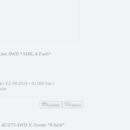
Line AWD *AHK, 8-Fach*
i
•
EZ 09/2018
•
82.000 km
•
zin
Kontakt
Parken
s dCi175 4WD X-Tronic *8-fach*