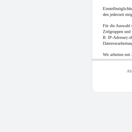
Einstellmöglichke
den jederzeit mö
Für die Auswahl 
Zielgruppen und 
B. IP-Adresse) oh
Datenverarbeitung
Wir arbeiten mit
Ab