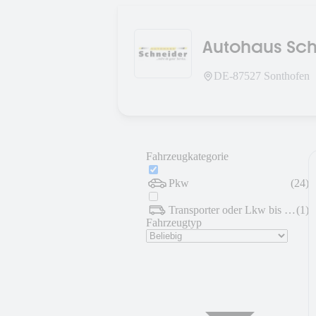
Autohaus Sc
DE-
87527
Sonthofen
Fahrzeugkategorie
Pkw
(
24
)
Transporter oder Lkw bis 7,5 t
(
1
)
Fahrzeugtyp