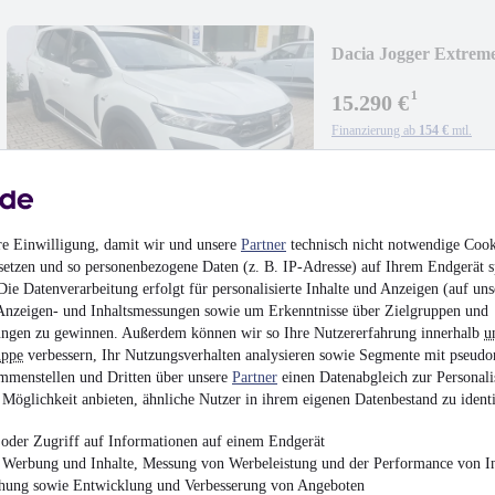
Dacia Jogger Extrem
¹
15.290 €
Finanzierung ab
154 €
mtl.
Beschädigt
•
Unfallfre
81 kW (110 PS)
•
Benz
re Einwilligung, damit wir und unsere
Partner
technisch nicht notwendige Cook
setzen und so personenbezogene Daten (z. B. IP-Adresse) auf Ihrem Endgerät s
ie Datenverarbeitung erfolgt für personalisierte Inhalte und Anzeigen (auf uns
Anzeigen- und Inhaltsmessungen sowie um Erkenntnisse über Zielgruppen und
Opel Astra K Sports 
ngen zu gewinnen. Außerdem können wir so Ihre Nutzererfahrung innerhalb
u
uppe
verbessern, Ihr Nutzungsverhalten analysieren sowie Segmente mit pseudo
13.990 €
mmenstellen und Dritten über unsere
Partner
einen Datenabgleich zur Personali
Möglichkeit anbieten, ähnliche Nutzer in ihrem eigenen Datenbestand zu identi
Finanzierung ab
141 €
mtl.
Unfallfrei
•
EZ 01/202
oder Zugriff auf Informationen auf einem Endgerät
e Werbung und Inhalte, Messung von Werbeleistung und der Performance von In
chung sowie Entwicklung und Verbesserung von Angeboten