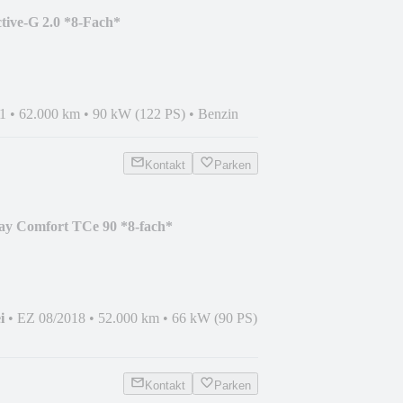
tive-G 2.0 *8-Fach*
1
•
62.000 km
•
90 kW (122 PS)
•
Benzin
Kontakt
Parken
ay Comfort TCe 90 *8-fach*
i
•
EZ 08/2018
•
52.000 km
•
66 kW (90 PS)
Kontakt
Parken