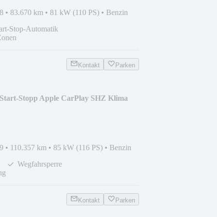
8
•
83.670 km
•
81 kW (110 PS)
•
Benzin
art-Stop-Automatik
Zonen
Kontakt
Parken
 Start-Stopp Apple CarPlay SHZ Klima
9
•
110.357 km
•
85 kW (116 PS)
•
Benzin
Wegfahrsperre
ng
Kontakt
Parken