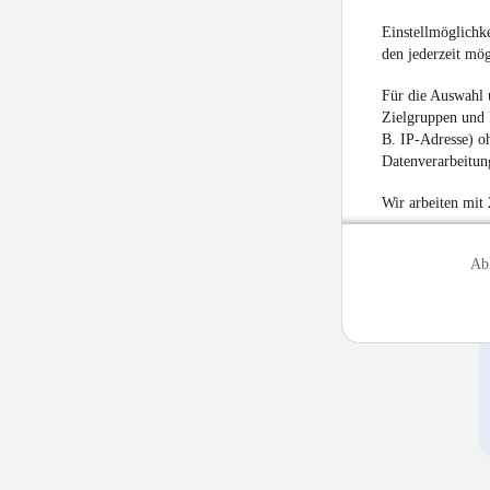
Einstellmöglichke
den jederzeit mö
Für die Auswahl 
Zielgruppen und 
B. IP-Adresse) oh
Datenverarbeitung
Wir arbeiten mit
Ab