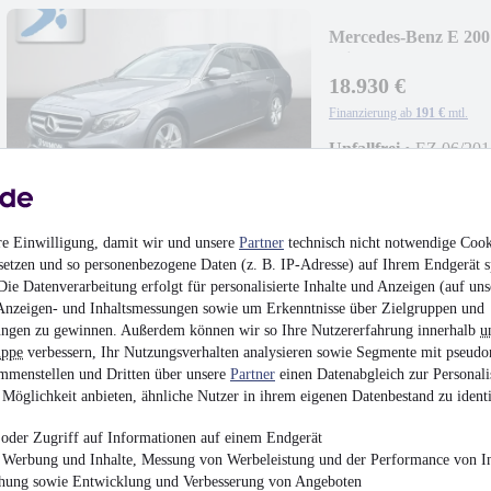
Mercedes-Benz E 20
Klimaaut.
18.930 €
Finanzierung ab
191 €
mtl.
Unfallfrei
•
EZ 06/201
re Einwilligung, damit wir und unsere
Partner
technisch nicht notwendige Cook
setzen und so personenbezogene Daten (z. B. IP-Adresse) auf Ihrem Endgerät s
Volkswagen Golf Sp
ie Datenverarbeitung erfolgt für personalisierte Inhalte und Anzeigen (auf uns
SHZ
Anzeigen- und Inhaltsmessungen sowie um Erkenntnisse über Zielgruppen und
ngen zu gewinnen. Außerdem können wir so Ihre Nutzererfahrung innerhalb
u
10.930 €
uppe
verbessern, Ihr Nutzungsverhalten analysieren sowie Segmente mit pseudo
Finanzierung ab
111 €
mtl.
mmenstellen und Dritten über unsere
Partner
einen Datenabgleich zur Personali
Möglichkeit anbieten, ähnliche Nutzer in ihrem eigenen Datenbestand zu identi
Unfallfrei
•
EZ 05/201
Klimaautomatik-2-
oder Zugriff auf Informationen auf einem Endgerät
Colorverglasung
e Werbung und Inhalte, Messung von Werbeleistung und der Performance von In
chung sowie Entwicklung und Verbesserung von Angeboten