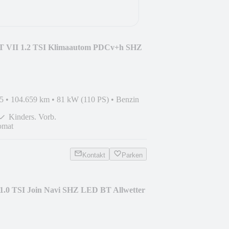
T VII 1.2 TSI Klimaautom PDCv+h SHZ
5
•
104.659 km
•
81 kW (110 PS)
•
Benzin
Kinders. Vorb.
omat
Kontakt
Parken
 1.0 TSI Join Navi SHZ LED BT Allwetter