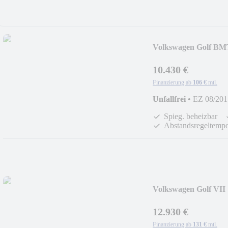
Volkswagen Golf BM
Servo
10.430 €
Finanzierung ab
106 €
mtl.
Unfallfrei
•
EZ 08/201
Spieg. beheizbar
Abstandsregeltemp
Volkswagen Golf VII
12.930 €
Finanzierung ab
131 €
mtl.