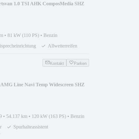
ortsvan 1.0 TSI AHK ComposMedia SHZ
km
•
81 kW (110 PS)
•
Benzin
isprecheinrichtung
Allwetterreifen
Kontakt
Parken
0 AMG Line Navi Temp Widescreen SHZ
9
•
54.137 km
•
120 kW (163 PS)
•
Benzin
r
Spurhalteassistent
.