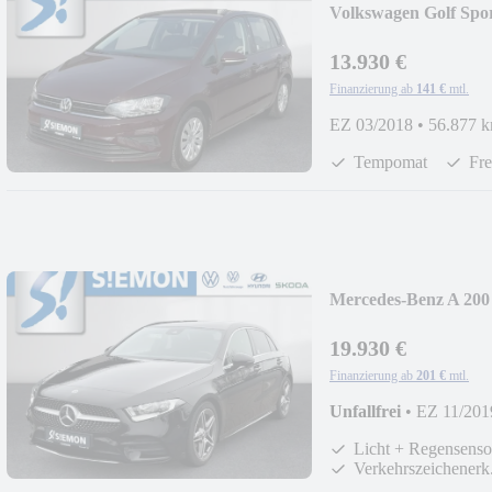
Volkswagen Golf Sp
PDC
13.930 €
Finanzierung ab
141 €
mtl.
EZ 03/2018
•
56.877 
Tempomat
Fre
Mercedes-Benz A 20
PDC
19.930 €
Finanzierung ab
201 €
mtl.
Unfallfrei
•
EZ 11/201
Licht + Regensenso
Verkehrszeichenerk