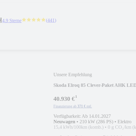
H
(
441
)
4.9 Sterne
Unsere Empfehlung
Skoda Elroq 85 Clever-Paket AHK LE
¹
40.930 €
Finanzierung ab
371 €
mtl.
Verfügbarkeit: Ab 14.01.2027
Neuwagen
•
210 kW (286 PS)
•
Elektro
15,4 kWh/100km (komb.)
•
0 g CO₂/km (