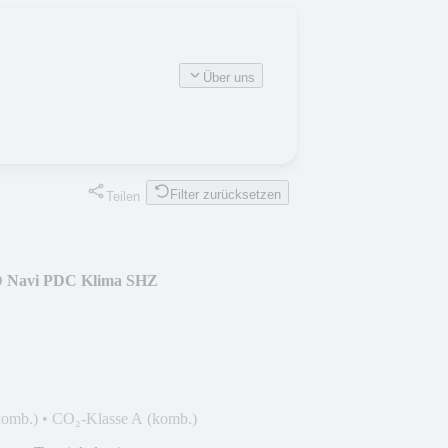
Über uns
Filter zurücksetzen
Teilen
D Navi PDC Klima SHZ
komb.)
•
CO₂-Klasse A (komb.)