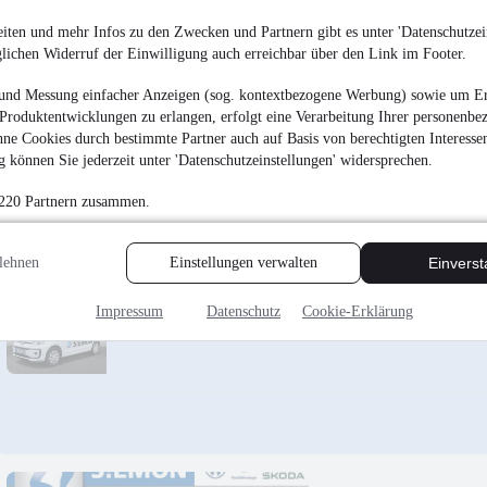
iten und mehr Infos zu den Zwecken und Partnern gibt es unter 'Datenschutzein
glichen Widerruf der Einwilligung auch erreichbar über den Link im Footer.
und Messung einfacher Anzeigen (sog. kontextbezogene Werbung) sowie um Er
Volkswagen up! 1.
Produktentwicklungen zu erlangen, erfolgt eine Verarbeitung Ihrer personenbe
PLUS
ne Cookies durch bestimmte Partner auch auf Basis von berechtigten Interesse
¹
13.480 €
 können Sie jederzeit unter 'Datenschutzeinstellungen' widersprechen.
Finanzierung ab
123 €
mtl.
 220 Partnern zusammen.
Unfallfrei
•
Vorführf
44 kW (60 PS)
•
Benzi
lehnen
Einstellungen verwalten
Einvers
Impressum
Datenschutz
Cookie-Erklärung