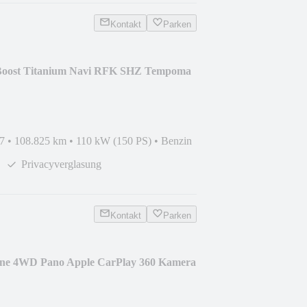
Kontakt
Parken
Boost Titanium Navi RFK SHZ Tempoma
7
•
108.825 km
•
110 kW (150 PS)
•
Benzin
Privacyverglasung
Kontakt
Parken
ine 4WD Pano Apple CarPlay 360 Kamera