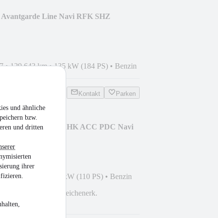
0 Avantgarde Line Navi RFK SHZ
7
•
129.643 km
•
135 kW (184 PS)
•
Benzin
Kontakt
Parken
ies und ähnliche
peichern bzw.
ortsvan VII 1.0 TSI AHK ACC PDC Navi
eren und dritten
nserer
nymisierten
sierung ihrer
fizieren.
8
•
115.048 km
•
81 kW (110 PS)
•
Benzin
Zonen
Verkehrszeichenerk.
halten,