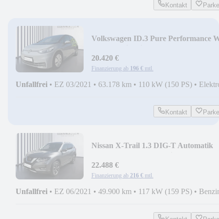
Kontakt
Park
Volkswagen ID.3 Pure Performance 
LED+Navi+KlimaA+PDC+AUT
20.420 €
Finanzierung ab
196 €
mtl.
Unfallfrei
•
EZ 03/2021
•
63.178 km
•
110 kW (150 PS)
•
Elektr
Kontakt
Park
Nissan X-Trail 1.3 DIG-T Automatik
Tekna ACC+LED+Navi+P
22.488 €
Finanzierung ab
216 €
mtl.
Unfallfrei
•
EZ 06/2021
•
49.900 km
•
117 kW (159 PS)
•
Benzi