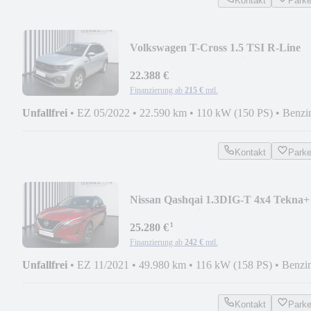
Kontakt
Park
Volkswagen T-Cross 1.5 TSI R-Line
ACC+LED+SHZ+2xKlima+Kam.
22.388 €
Finanzierung ab
215 €
mtl.
Unfallfrei
•
EZ 05/2022
•
22.590 km
•
110 kW (150 PS)
•
Benzi
Kontakt
Park
Nissan Qashqai 1.3DIG-T 4x4 Tekna+
Pano Automatik
¹
25.280 €
Finanzierung ab
242 €
mtl.
Unfallfrei
•
EZ 11/2021
•
49.980 km
•
116 kW (158 PS)
•
Benzi
Kontakt
Park