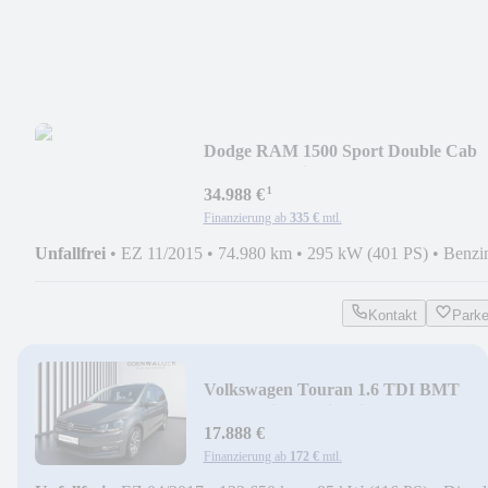
Dodge RAM 1500 Sport Double Cab
Gasanlage Prins
¹
34.988 €
Finanzierung ab
335 €
mtl.
Unfallfrei
•
EZ 11/2015
•
74.980 km
•
295 kW (401 PS)
•
Benzi
Kontakt
Park
Volkswagen Touran 1.6 TDI BMT
Comfortline Navi+KlimaA+LM
17.888 €
Finanzierung ab
172 €
mtl.