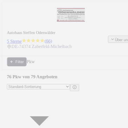
Autohaus Steffen Odenwälder
Über un
(
66
)
5 Sterne
DE-
74374
Zaberfeld-Michelbach
Pkw
Filter
76 Pkw von 79 Angeboten