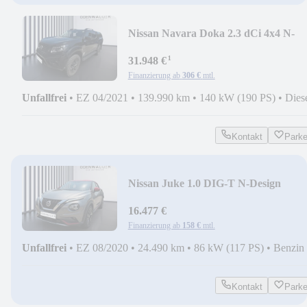
Nissan Navara Doka 2.3 dCi 4x4 N-
Guard Double Cab AHK
¹
31.948 €
Finanzierung ab
306 €
mtl.
Unfallfrei
•
EZ 04/2021
•
139.990 km
•
140 kW (190 PS)
•
Dies
Kontakt
Park
Nissan Juke 1.0 DIG-T N-Design
Alcantara+LED+SHZ+Kam.
16.477 €
Finanzierung ab
158 €
mtl.
Unfallfrei
•
EZ 08/2020
•
24.490 km
•
86 kW (117 PS)
•
Benzin
Kontakt
Park