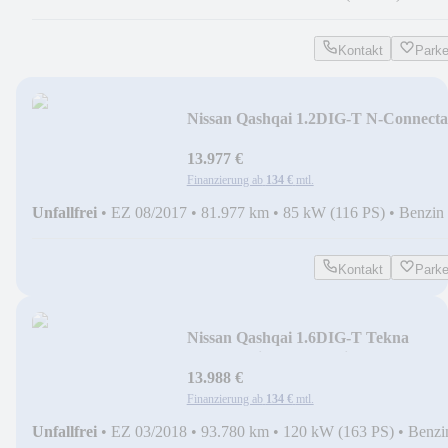
Kontakt
Park
Nissan Qashqai 1.2DIG-T N-Connecta
Autom.
13.977 €
Finanzierung ab
134 €
mtl.
Unfallfrei
•
EZ 08/2017
•
81.977 km
•
85 kW (116 PS)
•
Benzin
Kontakt
Park
Nissan Qashqai 1.6DIG-T Tekna
LED+Navi+SHZ+2xKlima+360
13.988 €
Finanzierung ab
134 €
mtl.
Unfallfrei
•
EZ 03/2018
•
93.780 km
•
120 kW (163 PS)
•
Benzi