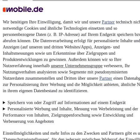
Impressum
AGB
Vertrag widerrufen
Wir benötigen Ihre Einwilligung, damit wir und unsere
Partner
technisch nic
Datenschutz
notwendige Cookies und ähnliche Technologien einsetzen und so
personenbezogene Daten (z. B. IP-Adresse) auf Ihrem Endgerät speichern bz
Datenschutzeinstellungen
abrufen können. Die Datenverarbeitung erfolgt für personalisierte Inhalte un
Erklärung zur Barrierefreiheit
Anzeigen (auf unseren und dritten Websites/Apps), Anzeigen- und
Inhaltsmessungen sowie um Erkenntnisse über Zielgruppen und
Report Security Vulnerability (English)
Produktentwicklungen zu gewinnen. Außerdem können wir so Ihre
Nutzererfahrung innerhalb
unserer Unternehmensgruppe
verbessern, Ihr
Powered by
Nutzungsverhalten analysieren sowie Segmente mit pseudonymisierten
Nutzerdaten zusammenstellen und Dritten über unsere
Partner
einen Datenabg
zur Personalisierung ihrer Werbung und die Möglichkeit anbieten, ähnliche N
in ihrem eigenen Datenbestand zu identifizieren.
Noch mehr
neue Autos
unterschiedlicher Marken, auch als
Leasing-Angebote
, gibt es bei mobile.de
Speichern von oder Zugriff auf Informationen auf einem Endgerät
Personalisierte Werbung und Inhalte, Messung von Werbeleistung und der
Performance von Inhalten, Zielgruppenforschung sowie Entwicklung und
Verbesserung von Angeboten
Einstellmöglichkeiten und mehr Infos zu den Zwecken und Partnern gibt es u
'Datenschutzeinstellungen', für den jederzeit möglichen Widerruf der Einwill