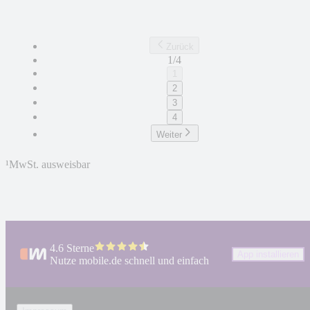
Zurück
1/4
1
2
3
4
Weiter
¹
MwSt. ausweisbar
4.6 Sterne
App installieren
Nutze mobile.de schnell und einfach