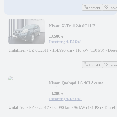
Kontakt
Park
Nissan X-Trail 2.0 dCi LE
SD+SHZ+4xSHZ+Kam.+KeyLess+L
13.580 €
Finanzierung ab
130 €
mtl.
Unfallfrei
•
EZ 08/2011
•
114.990 km
•
110 kW (150 PS)
•
Diese
Kontakt
Park
Nissan Qashqai 1.6 dCi Acenta
Navi+SHZ+2xKlima+Kam.+LM
13.280 €
Finanzierung ab
128 €
mtl.
Unfallfrei
•
EZ 06/2017
•
92.990 km
•
96 kW (131 PS)
•
Diesel