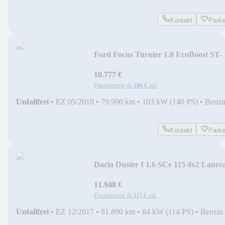
Kontakt
Park
Ford Focus Turnier 1.0 EcoBoost ST-
Line Navi+SHZ+Kam.
10.777 €
Finanzierung ab
104 €
mtl.
Unfallfrei
•
EZ 05/2018
•
79.990 km
•
103 kW (140 PS)
•
Benzi
Kontakt
Park
Dacia Duster I 1.6 SCe 115 4x2 Laure
Facelift
11.948 €
Finanzierung ab
115 €
mtl.
Unfallfrei
•
EZ 12/2017
•
81.890 km
•
84 kW (114 PS)
•
Benzin