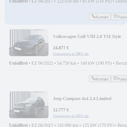
Unfallfrei
•
EZ 04/2017
•
122.650 km
•
85 kW (116 PS)
•
Diesel
Kontakt
Park
Volkswagen Golf VIII 2.0 TSI Style
ACC+AHK+LED+Navi+Pano+SD
24.877 €
Finanzierung ab
239 €
mtl.
Unfallfrei
•
EZ 06/2022
•
54.750 km
•
140 kW (190 PS)
•
Benzi
Kontakt
Park
Jeep Compass 4x4 2.4 Limited
SHZ+Kam.+KlimaA+LM+AUT
12.777 €
Finanzierung ab
123 €
mtl.
Unfallfrei
•
EZ 06/2015
•
116.990 km
•
125 kW (170 PS)
•
Benz