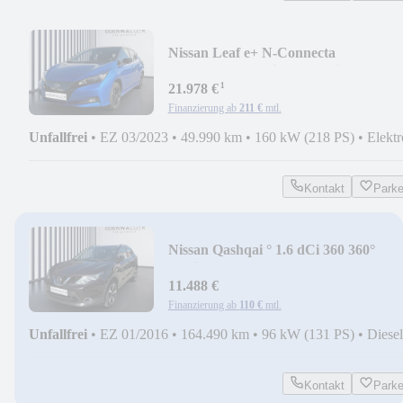
Nissan Leaf e+ N-Connecta
ACC+LED+Navi+SHZ+Winterp.+36
¹
21.978 €
Finanzierung ab
211 €
mtl.
Unfallfrei
•
EZ 03/2023
•
49.990 km
•
160 kW (218 PS)
•
Elektr
Kontakt
Park
Nissan Qashqai ° 1.6 dCi 360 360°
Navi+Pano+SD+SHZ+360
11.488 €
Finanzierung ab
110 €
mtl.
Unfallfrei
•
EZ 01/2016
•
164.490 km
•
96 kW (131 PS)
•
Diesel
Kontakt
Park