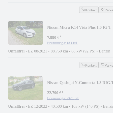
Kontakt
Park
Nissan Micra K14 Visia Plus 1.0 IG-T
92PS 5MT (6d-Ful
¹
7.990 €
Finanzierung ab
85 €
mtl.
Unfallfrei
•
EZ 08/2021
•
88.750 km
•
68 kW (92 PS)
•
Benzin
Kontakt
Park
Nissan Qashqai N-Connecta 1.3 DIG-
MHEV 140PS Hybrid
¹
22.790 €
Finanzierung ab
242 €
mtl.
Unfallfrei
•
EZ 12/2022
•
40.500 km
•
103 kW (140 PS)
•
Benzi