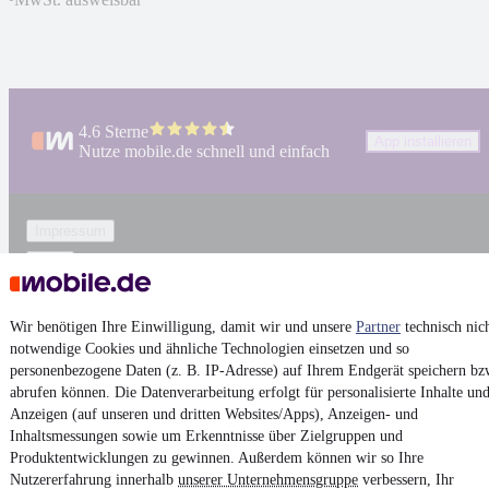
4.6 Sterne
App installieren
Nutze mobile.de schnell und einfach
Impressum
AGB
Vertrag widerrufen
Datenschutz
Wir benötigen Ihre Einwilligung, damit wir und unsere
Partner
technisch nic
notwendige Cookies und ähnliche Technologien einsetzen und so
Datenschutzeinstellungen
personenbezogene Daten (z. B. IP-Adresse) auf Ihrem Endgerät speichern bz
Erklärung zur Barrierefreiheit
abrufen können. Die Datenverarbeitung erfolgt für personalisierte Inhalte un
Anzeigen (auf unseren und dritten Websites/Apps), Anzeigen- und
Report Security Vulnerability (English)
Inhaltsmessungen sowie um Erkenntnisse über Zielgruppen und
Produktentwicklungen zu gewinnen. Außerdem können wir so Ihre
Powered by
Nutzererfahrung innerhalb
unserer Unternehmensgruppe
verbessern, Ihr