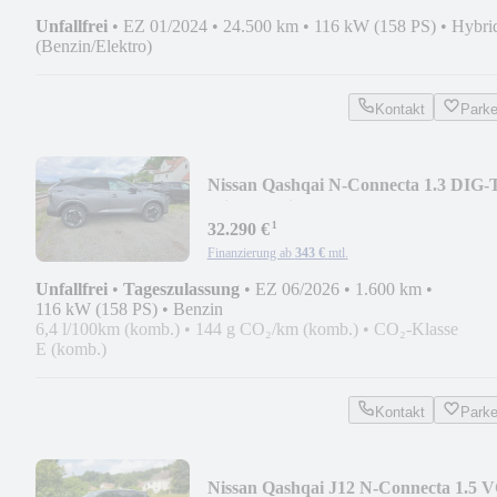
Unfallfrei
•
EZ 01/2024
•
24.500 km
•
116 kW (158 PS)
•
Hybri
(Benzin/Elektro)
Kontakt
Park
Nissan Qashqai N-Connecta 1.3 DIG-
Mild-Hybrid 158PS A
¹
32.290 €
Finanzierung ab
343 €
mtl.
Unfallfrei
•
Tageszulassung
•
EZ 06/2026
•
1.600 km
•
116 kW (158 PS)
•
Benzin
6,4 l/100km (komb.)
•
144 g CO₂/km (komb.)
•
CO₂-Klasse
E (komb.)
Kontakt
Park
Nissan Qashqai J12 N-Connecta 1.5 V