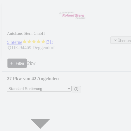
Autohaus Stern GmbH
Über un
(
31
)
5 Sterne
DE-
94469
Deggendorf
Pkw
Filter
27 Pkw von 42 Angeboten