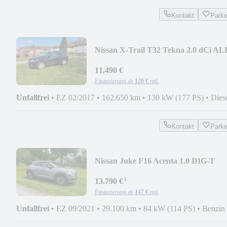
Kontakt
Park
Nissan X-Trail T32 Tekna 2.0 dCi AL
MODE 4x4i Xtronic
11.490 €
Finanzierung ab
120 €
mtl.
Unfallfrei
•
EZ 02/2017
•
162.650 km
•
130 kW (177 PS)
•
Dies
Kontakt
Park
Nissan Juke F16 Acenta 1.0 DIG-T
114PS MT (A)
¹
13.790 €
Finanzierung ab
147 €
mtl.
Unfallfrei
•
EZ 09/2021
•
29.100 km
•
84 kW (114 PS)
•
Benzin