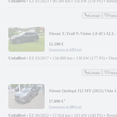
Unfallfrei
•
EZ 01/2023
•
90.500 km
•
116 kW (158 PS)
•
Benzi
Kontakt
Park
Nissan X-Trail N-Vision 2.0 dCi ALL-
MODE 4x4i Xtronic
12.100 €
Finanzierung ab
129 €
mtl.
Unfallfrei
•
EZ 03/2017
•
134.900 km
•
130 kW (177 PS)
•
Dies
Kontakt
Park
Nissan Qashqai J12 MY (2021) Visia 1
DIG-T MHEV 140PS
¹
17.890 €
Finanzierung ab
186 €
mtl.
Unfallfrei
•
EZ 06/2022
•
57.924 km
•
103 kW (140 PS)
•
Benzi