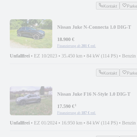
Kontakt
Park
Nissan Juke N-Connecta 1.0 DIG-T
DCT (6d-Full)
18.900 €
Finanzierung ab
201 €
mtl.
Unfallfrei
•
EZ 10/2023
•
35.450 km
•
84 kW (114 PS)
•
Benzin
Kontakt
Park
Nissan Juke F16 N-Style 1.0 DIG-T
114PS MT (A)
¹
17.590 €
Finanzierung ab
187 €
mtl.
Unfallfrei
•
EZ 01/2024
•
16.950 km
•
84 kW (114 PS)
•
Benzin