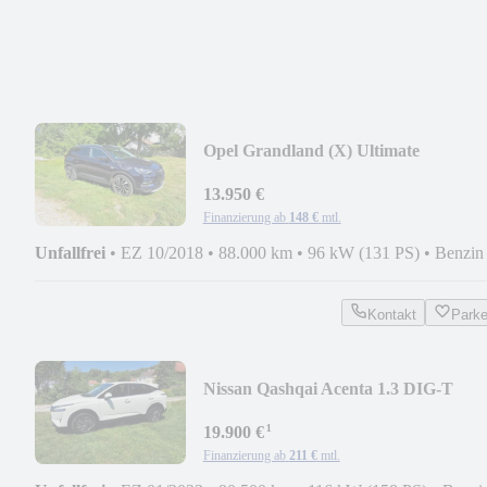
Opel Grandland (X) Ultimate
13.950 €
Finanzierung ab
148 €
mtl.
Unfallfrei
•
EZ 10/2018
•
88.000 km
•
96 kW (131 PS)
•
Benzin
Kontakt
Park
Nissan Qashqai Acenta 1.3 DIG-T
MHEV 158PS AT (A)
¹
19.900 €
Finanzierung ab
211 €
mtl.