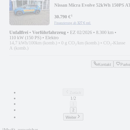
Nissan Micra Evolve 52kWh 150PS A
¹
30.790 €
Finanzierung ab
327 €
mtl.
Unfallfrei
•
Vorführfahrzeug
•
EZ 02/2026
•
8.300 km
•
110 kW (150 PS)
•
Elektro
14,7 kWh/100km (komb.)
•
0 g CO₂/km (komb.)
•
CO₂-Klasse
A (komb.)
Kontakt
Park
Zurück
1/2
1
2
Weiter
¹
MwSt. ausweisbar