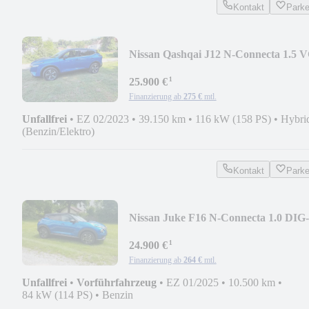
Kontakt
Park
Nissan Qashqai J12 N-Connecta 1.5 V
T e-POWER 190PS
¹
25.900 €
Finanzierung ab
275 €
mtl.
Unfallfrei
•
EZ 02/2023
•
39.150 km
•
116 kW (158 PS)
•
Hybri
(Benzin/Elektro)
Kontakt
Park
Nissan Juke F16 N-Connecta 1.0 DIG
114PS AT (B)
¹
24.900 €
Finanzierung ab
264 €
mtl.
Unfallfrei
•
Vorführfahrzeug
•
EZ 01/2025
•
10.500 km
•
84 kW (114 PS)
•
Benzin