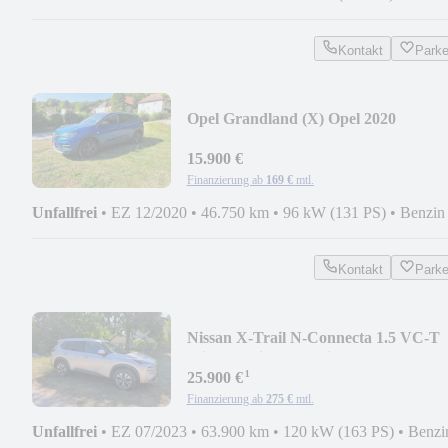
Kontakt
Park
Opel Grandland (X) Opel 2020
15.900 €
Finanzierung ab
169 €
mtl.
Unfallfrei
•
EZ 12/2020
•
46.750 km
•
96 kW (131 PS)
•
Benzin
Kontakt
Park
Nissan X-Trail N-Connecta 1.5 VC-T
Mild Hybrid X-Tronic
¹
25.900 €
Finanzierung ab
275 €
mtl.
Unfallfrei
•
EZ 07/2023
•
63.900 km
•
120 kW (163 PS)
•
Benzi