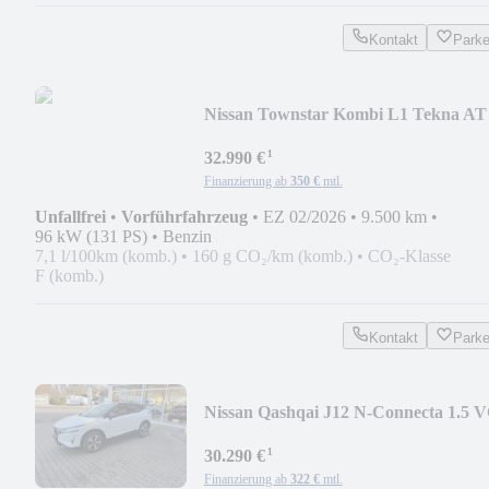
Kontakt
Park
Nissan Townstar Kombi L1 Tekna AT
¹
32.990 €
Finanzierung ab
350 €
mtl.
Unfallfrei
•
Vorführfahrzeug
•
EZ 02/2026
•
9.500 km
•
96 kW (131 PS)
•
Benzin
7,1 l/100km (komb.)
•
160 g CO₂/km (komb.)
•
CO₂-Klasse
F (komb.)
Kontakt
Park
Nissan Qashqai J12 N-Connecta 1.5 V
T e-POWER 190PS A
¹
30.290 €
Finanzierung ab
322 €
mtl.