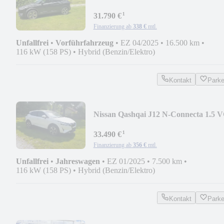
T e-POWER 190PS
¹
31.790 €
Finanzierung ab
338 €
mtl.
Unfallfrei
•
Vorführfahrzeug
•
EZ 04/2025
•
16.500 km
•
116 kW (158 PS)
•
Hybrid (Benzin/Elektro)
Kontakt
Park
Nissan Qashqai J12 N-Connecta 1.5 V
T e-POWER 190PS A
¹
33.490 €
Finanzierung ab
356 €
mtl.
Unfallfrei
•
Jahreswagen
•
EZ 01/2025
•
7.500 km
•
116 kW (158 PS)
•
Hybrid (Benzin/Elektro)
Kontakt
Park