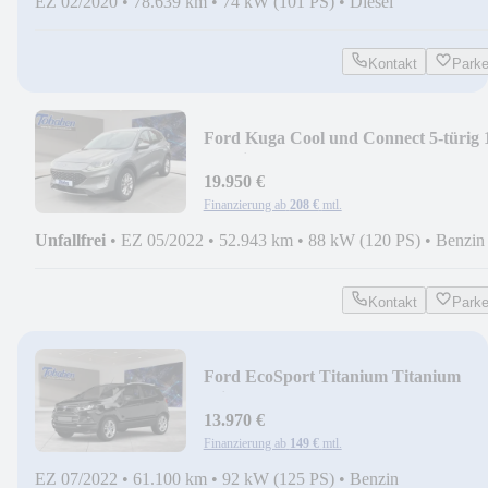
EZ 02/2020
•
78.639 km
•
74 kW (101 PS)
•
Diesel
Kontakt
Park
Ford Kuga Cool und Connect 5-türig 
l Navi+SHZ+LHZ
19.950 €
Finanzierung ab
208 €
mtl.
Unfallfrei
•
EZ 05/2022
•
52.943 km
•
88 kW (120 PS)
•
Benzin
Kontakt
Park
Ford EcoSport Titanium Titanium
Winterp.+Tempom.+PDC
13.970 €
Finanzierung ab
149 €
mtl.
EZ 07/2022
•
61.100 km
•
92 kW (125 PS)
•
Benzin