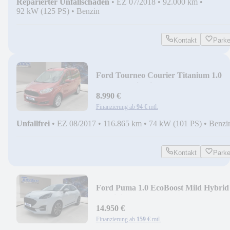
Reparierter Unfallschaden
•
EZ 07/2018
•
92.000 km
•
92 kW (125 PS)
•
Benzin
Kontakt
Park
Ford Tourneo Courier Titanium 1.0
EcoBoost Titanium
8.990 €
Finanzierung ab
94 €
mtl.
Unfallfrei
•
EZ 08/2017
•
116.865 km
•
74 kW (101 PS)
•
Benzi
Kontakt
Park
Ford Puma 1.0 EcoBoost Mild Hybrid
ST-Linie (EURO 6d-
14.950 €
Finanzierung ab
159 €
mtl.