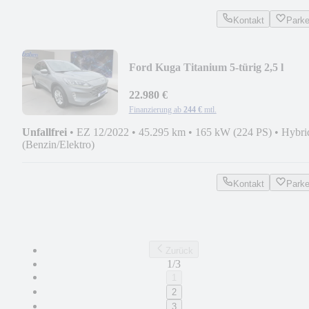
Kontakt
Park
Ford Kuga Titanium 5-türig 2,5 l
Duratec (PHEV) SHZ+L
22.980 €
Finanzierung ab
244 €
mtl.
Unfallfrei
•
EZ 12/2022
•
45.295 km
•
165 kW (224 PS)
•
Hybri
(Benzin/Elektro)
Kontakt
Park
Zurück
1/3
1
2
3