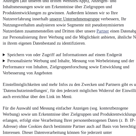
Anzeigen (auf unseren und dritten Websites/Apps), Anzeigen- und
Report Security Vulnerability (English)
Inhaltsmessungen sowie um Erkenntnisse über Zielgruppen und
Produktentwicklungen zu gewinnen. Außerdem können wir so Ihre
Powered by
Nutzererfahrung innerhalb
unserer Unternehmensgruppe
verbessern, Ihr
Nutzungsverhalten analysieren sowie Segmente mit pseudonymisierten
Nutzerdaten zusammenstellen und Dritten über unsere
Partner
einen Datenabg
Von
Auto verkaufen
über
E-Bikes
und
Gebrauchtwagen
:
zur Personalisierung ihrer Werbung und die Möglichkeit anbieten, ähnliche N
Besuche
mobile.de
in ihrem eigenen Datenbestand zu identifizieren.
Speichern von oder Zugriff auf Informationen auf einem Endgerät
Personalisierte Werbung und Inhalte, Messung von Werbeleistung und der
Performance von Inhalten, Zielgruppenforschung sowie Entwicklung und
Verbesserung von Angeboten
Einstellmöglichkeiten und mehr Infos zu den Zwecken und Partnern gibt es u
'Datenschutzeinstellungen', für den jederzeit möglichen Widerruf der Einwill
auch erreichbar über den Link im Menü.
Für die Auswahl und Messung einfacher Anzeigen (sog. kontextbezogene
Werbung) sowie um Erkenntnisse über Zielgruppen und Produktentwicklung
erlangen, erfolgt eine Verarbeitung Ihrer personenbezogenen Daten (z. B. IP-
Adresse) ohne Cookies durch bestimmte Partner auch auf Basis von berechtig
Interessen. Dieser Datenverarbeitung können Sie jederzeit unter