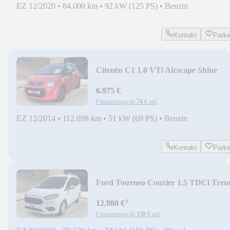
EZ 12/2020
•
84.000 km
•
92 kW (125 PS)
•
Benzin
Kontakt
Park
Citroën C1 1.0 VTi Airscape Shine
Stop&Start Shine PDC
6.975 €
Finanzierung ab
74 €
mtl.
EZ 12/2014
•
112.698 km
•
51 kW (69 PS)
•
Benzin
Kontakt
Park
Ford Tourneo Courier 1.5 TDCi Tren
(EURO 6d-TEMP) Tr
¹
12.980 €
Finanzierung ab
138 €
mtl.