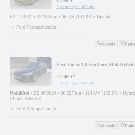
17.990 €
Finanzierung ab
187 €
mtl.
EZ 12/2022
•
25.000 km
•
96 kW (131 PS)
•
Benzin
Ford Vertragshändler
Kontakt
Park
Ford Focus 1.0 EcoBoost Mild-Hybrid
ST-Line S/S (EURO
¹
21.980 €
Finanzierung ab
234 €
mtl.
Unfallfrei
•
EZ 06/2024
•
80.327 km
•
114 kW (155 PS)
•
Hybri
(Benzin/Elektro)
Ford Vertragshändler
Kontakt
Park