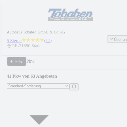
Autohaus Tobaben GmbH & Co.KG
Über un
(
17
)
5 Sterne
DE-
21680
Stade
Pkw
Filter
41 Pkw von 63 Angeboten