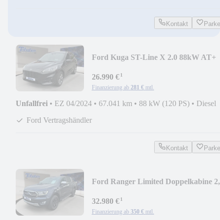
Kontakt
Park
Ford Kuga ST-Line X 2.0 88kW AT+
AHK+
¹
26.990 €
Finanzierung ab
281 €
mtl.
Unfallfrei
•
EZ 04/2024
•
67.041 km
•
88 kW (120 PS)
•
Diesel
Ford Vertragshändler
Kontakt
Park
Ford Ranger Limited Doppelkabine 2
EcoB 156kW Doppe
¹
32.980 €
Finanzierung ab
350 €
mtl.