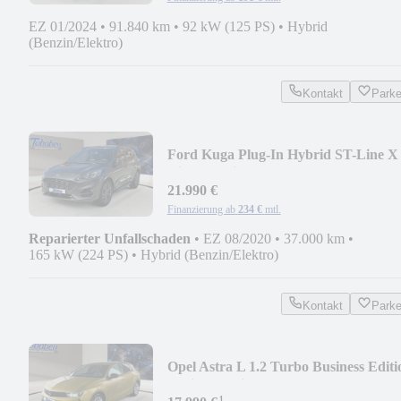
EZ 01/2024
•
91.840 km
•
92 kW (125 PS)
•
Hybrid
(Benzin/Elektro)
Kontakt
Park
Ford Kuga Plug-In Hybrid ST-Line X
Dig.Cockpit+HUD
21.990 €
Finanzierung ab
234 €
mtl.
Reparierter Unfallschaden
•
EZ 08/2020
•
37.000 km
•
165 kW (224 PS)
•
Hybrid (Benzin/Elektro)
Kontakt
Park
Opel Astra L 1.2 Turbo Business Editi
Business Edit
¹