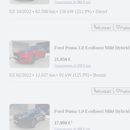
Finanzierung ab
361 €
mtl.
EZ 10/2022
•
62.500 km
•
156 kW (212 PS)
•
Diesel
Kontakt
Park
Ford Puma 1.0 EcoBoost Mild Hybrid
ST-Line X S/S (EUR
21.950 €
Finanzierung ab
233 €
mtl.
EZ 02/2022
•
12.927 km
•
92 kW (125 PS)
•
Benzin
Kontakt
Park
Ford Puma 1.0 EcoBoost Mild Hybrid
ST-Linie S/S (EURO
¹
17.990 €
Finanzierung ab
191 €
mtl.