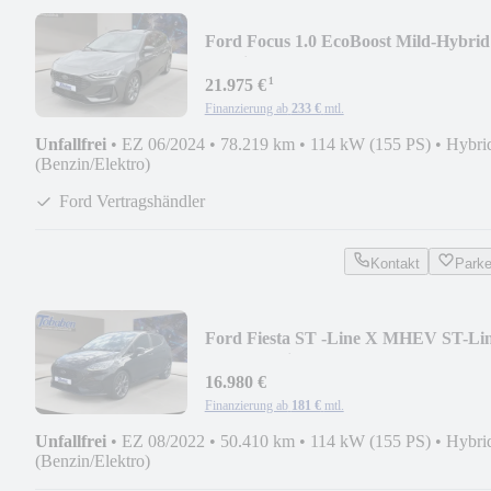
Ford Focus 1.0 EcoBoost Mild-Hybrid
ST-Line S/S (EURO
¹
21.975 €
Finanzierung ab
233 €
mtl.
Unfallfrei
•
EZ 06/2024
•
78.219 km
•
114 kW (155 PS)
•
Hybri
(Benzin/Elektro)
Ford Vertragshändler
Kontakt
Park
Ford Fiesta ST -Line X MHEV ST-Li
X LED+Winterp.
16.980 €
Finanzierung ab
181 €
mtl.
Unfallfrei
•
EZ 08/2022
•
50.410 km
•
114 kW (155 PS)
•
Hybri
(Benzin/Elektro)