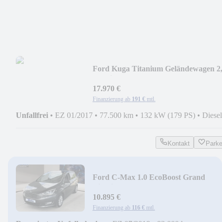
Ford Kuga Titanium Geländewagen 2
TDCi 4x4 132kW 13
17.970 €
Finanzierung ab
191 €
mtl.
Unfallfrei
•
EZ 01/2017
•
77.500 km
•
132 kW (179 PS)
•
Diesel
Kontakt
Park
Ford C-Max 1.0 EcoBoost Grand
Titanium Start/Stopp EU
10.895 €
Finanzierung ab
116 €
mtl.