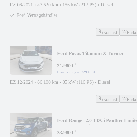
EZ 06/2021
•
47.520 km
•
156 kW (212 PS)
•
Diesel
Ford Vertragshändler
Kontakt
Park
Ford Focus Titanium X Turnier
Titanium X LED+Tempom.
¹
21.980 €
Finanzierung ab
229 €
mtl.
EZ 12/2024
•
66.100 km
•
85 kW (116 PS)
•
Diesel
Kontakt
Park
Ford Ranger 2.0 TDCi Panther Limit
4x4 Doppelkabine
¹
33.980 €