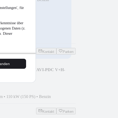
stellungen', für
kenntnisse über
zogenen Daten (z.
n. Dieser
Kontakt
Parken
tanden
-Winter Paket-RFK-NAVI-PDC V+H-
km
•
110 kW (150 PS)
•
Benzin
Kontakt
Parken