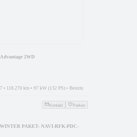
e Advantage 2WD
7
•
118.270 km
•
97 kW (132 PS)
•
Benzin
Kontakt
Parken
um-WINTER PAKET- NAVI-RFK-PDC-