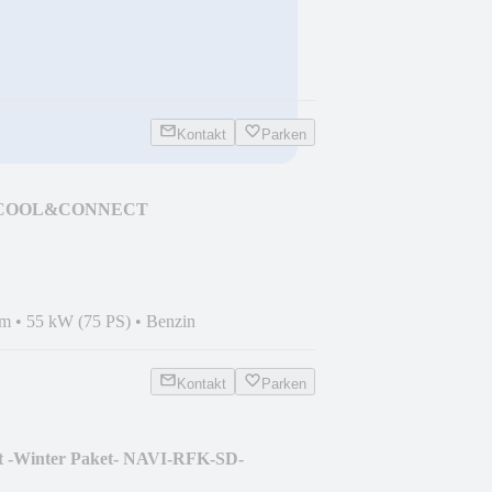
Kontakt
Parken
S&S COOL&CONNECT
km
•
55 kW (75 PS)
•
Benzin
Kontakt
Parken
rit -Winter Paket- NAVI-RFK-SD-