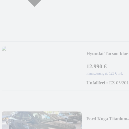
Hyundai Tucson blu
12.990 €
Finanzierung ab
125 €
mtl.
Unfallfrei
•
EZ 05/201
Ford Kuga Titani
AHK-