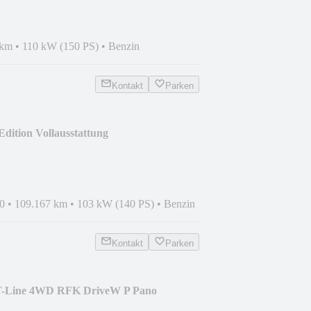
 km
•
110 kW (150 PS)
•
Benzin
Kontakt
Parken
dition Vollausstattung
0
•
109.167 km
•
103 kW (140 PS)
•
Benzin
Kontakt
Parken
T-Line 4WD RFK DriveW P Pano