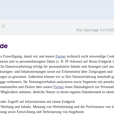
Kia Sportage 1.6 GD
15.850 €
Finanzierung ab
152 €
mtl.
EZ 02/2019
•
45.200 
re Einwilligung, damit wir und unsere
Partner
technisch nicht notwendige Cook
setzen und so personenbezogene Daten (z. B. IP-Adresse) auf Ihrem Endgerät s
ie Datenverarbeitung erfolgt für personalisierte Inhalte und Anzeigen (auf uns
Anzeigen- und Inhaltsmessungen sowie um Erkenntnisse über Zielgruppen und
ngen zu gewinnen. Außerdem können wir so Ihre Nutzererfahrung innerhalb
u
uppe
verbessern, Ihr Nutzungsverhalten analysieren sowie Segmente mit pseudo
mmenstellen und Dritten über unsere
Partner
einen Datenabgleich zur Personali
Ford Fiesta Cool & 
Möglichkeit anbieten, ähnliche Nutzer in ihrem eigenen Datenbestand zu identi
11.990 €
oder Zugriff auf Informationen auf einem Endgerät
Finanzierung ab
115 €
mtl.
e Werbung und Inhalte, Messung von Werbeleistung und der Performance von In
chung sowie Entwicklung und Verbesserung von Angeboten
EZ 06/2019
•
49.824 