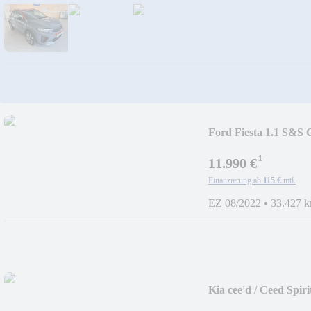
Ford Fiesta 1.1 
¹
11.990 €
Finanzierung ab
115 €
mtl.
EZ 08/2022
•
33.427 
Kia cee'd / Ceed Spi