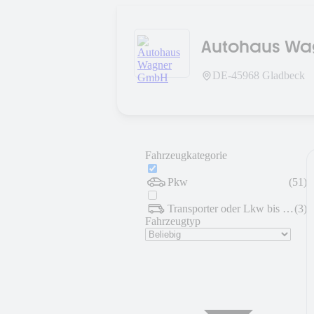
Autohaus W
DE-
45968
Gladbeck
Fahrzeugkategorie
Pkw
(
51
)
Transporter oder Lkw bis 7,5 t
(
3
)
Fahrzeugtyp