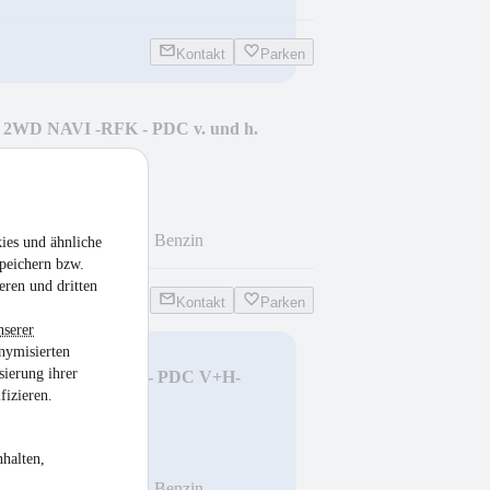
Kontakt
Parken
I 2WD NAVI -RFK - PDC v. und h.
km
•
97 kW (132 PS)
•
Benzin
ies und ähnliche
peichern bzw.
eren und dritten
Kontakt
Parken
nserer
nymisierten
sierung ihrer
Connect-Winterpaket- PDC V+H-
fizieren.
halten,
km
•
74 kW (101 PS)
•
Benzin