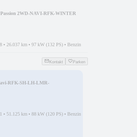
ue Passion 2WD-NAVI-RFK-WINTER
8
•
26.037 km
•
97 kW (132 PS)
•
Benzin
Kontakt
Parken
 Navi-RFK-SH-LH-LMR-
1
•
51.125 km
•
88 kW (120 PS)
•
Benzin