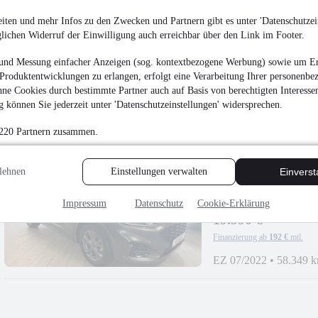
iten und mehr Infos zu den Zwecken und Partnern gibt es unter 'Datenschutzein
glichen Widerruf der Einwilligung auch erreichbar über den Link im Footer.
und Messung einfacher Anzeigen (sog. kontextbezogene Werbung) sowie um Er
Produktentwicklungen zu erlangen, erfolgt eine Verarbeitung Ihrer personenbe
ne Cookies durch bestimmte Partner auch auf Basis von berechtigten Interesse
 können Sie jederzeit unter 'Datenschutzeinstellungen' widersprechen.
 220 Partnern zusammen.
lehnen
Einstellungen verwalten
Einvers
Ford Kuga ST-Line
Impressum
Datenschutz
Cookie-Erklärung
19.990 €
Finanzierung ab
192 €
mtl.
EZ 07/2022
•
58.349 