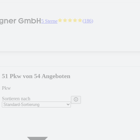
agner GmbH
(
186
)
5 Sterne
51 Pkw von 54 Angeboten
Pkw
Sortieren nach