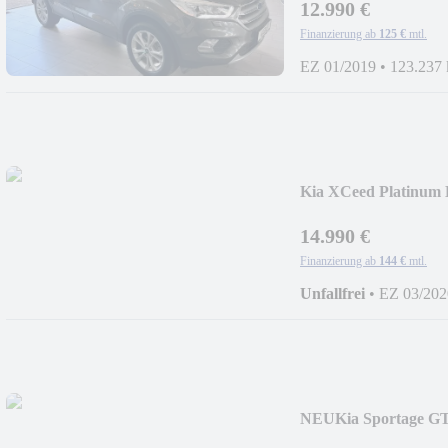
12.990 €
Finanzierung ab
125 €
mtl.
EZ 01/2019
•
123.237
Kia XCeed Platinum E
14.990 €
Finanzierung ab
144 €
mtl.
Unfallfrei
•
EZ 03/202
NEU
Kia Sportage G