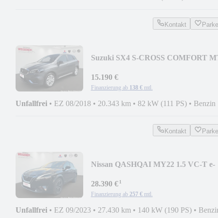
Kontakt
Park
Suzuki SX4 S-CROSS COMFORT M
KAMERA / ALLWETTER
15.190 €
Finanzierung ab
138 €
mtl.
Unfallfrei
•
EZ 08/2018
•
20.343 km
•
82 kW (111 PS)
•
Benzin
Kontakt
Park
Nissan QASHQAI MY22 1.5 VC-T e-
POWER LED NAVI WINTER
¹
28.390 €
Finanzierung ab
257 €
mtl.
Unfallfrei
•
EZ 09/2023
•
27.430 km
•
140 kW (190 PS)
•
Benzi