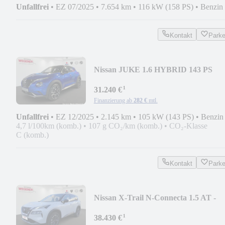
Unfallfrei
•
EZ 07/2025
•
7.654 km
•
116 kW (158 PS)
•
Benzin
Kontakt
Park
Nissan JUKE 1.6 HYBRID 143 PS
BEHEIZBARE FS/ 360°
¹
31.240 €
Finanzierung ab
282 €
mtl.
Unfallfrei
•
EZ 12/2025
•
2.145 km
•
105 kW (143 PS)
•
Benzin
4,7 l/100km (komb.)
•
107 g CO₂/km (komb.)
•
CO₂-Klasse
C (komb.)
Kontakt
Park
Nissan X-Trail N-Connecta 1.5 AT -
MHEV PANO HUD AFA 36
¹
38.430 €