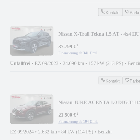
Kontakt
Park
Nissan X-Trail Tekna 1.5 AT - 4x4 H
LED 7-SITZE SHZ B
¹
37.799 €
Finanzierung ab
341 €
mtl.
Unfallfrei
•
EZ 09/2023
•
24.690 km
•
157 kW (213 PS)
•
Benzi
Kontakt
Park
Nissan JUKE ACENTA 1.0 DIG-T 11
PS 6MT NAVI KLIMA SHZ
¹
21.500 €
Finanzierung ab
194 €
mtl.
EZ 09/2024
•
2.632 km
•
84 kW (114 PS)
•
Benzin