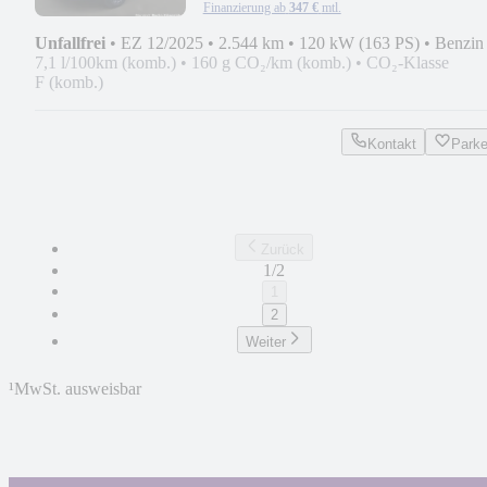
Finanzierung ab
347 €
mtl.
Unfallfrei
•
EZ 12/2025
•
2.544 km
•
120 kW (163 PS)
•
Benzin
7,1 l/100km (komb.)
•
160 g CO₂/km (komb.)
•
CO₂-Klasse
F (komb.)
Kontakt
Park
Zurück
1/2
1
2
Weiter
¹
MwSt. ausweisbar