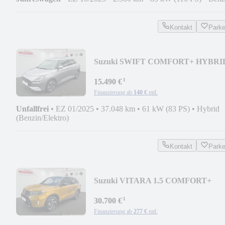
Kontakt
Park
Suzuki SWIFT COMFORT+ HYBRI
1.2 MT CAM NAVI SHZ
¹
15.490 €
Finanzierung ab
140 €
mtl.
Unfallfrei
•
EZ 01/2025
•
37.048 km
•
61 kW (83 PS)
•
Hybrid
(Benzin/Elektro)
Kontakt
Park
Suzuki VITARA 1.5 COMFORT+
ALLGRIP AGS LED NAVI KAM SH
¹
30.700 €
Finanzierung ab
277 €
mtl.