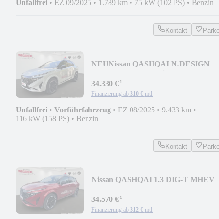
Unfallfrei
•
EZ 09/2025
•
1.789 km
•
75 kW (102 PS)
•
Benzin
Kontakt
Park
NEU
Nissan QASHQAI N-DESIGN
MHEV 158 PS Xtronic 4x2 Komfort
¹
34.330 €
Finanzierung ab
310 €
mtl.
Unfallfrei
•
Vorführfahrzeug
•
EZ 08/2025
•
9.433 km
•
116 kW (158 PS)
•
Benzin
Kontakt
Park
Nissan QASHQAI 1.3 DIG-T MHEV
LED NAVI 360° WINTER
¹
34.570 €
Finanzierung ab
312 €
mtl.