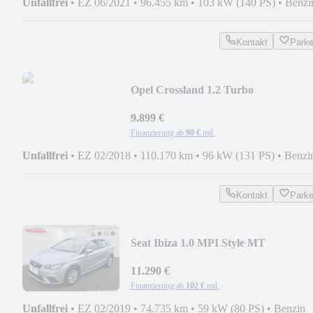
Unfallfrei
•
EZ 06/2021
•
96.455 km
•
103 kW (140 PS)
•
Benzi
Kontakt
Park
Opel Crossland 1.2 Turbo
HeadUp*CAM*Sitzhzg.
9.899 €
Finanzierung ab
90 €
mtl.
Unfallfrei
•
EZ 02/2018
•
110.170 km
•
96 kW (131 PS)
•
Benzi
Kontakt
Park
Seat Ibiza 1.0 MPI Style MT
CarPlay*SHZ*PDC*ClimaAut.
11.290 €
Finanzierung ab
102 €
mtl.
Unfallfrei
•
EZ 02/2019
•
74.735 km
•
59 kW (80 PS)
•
Benzin