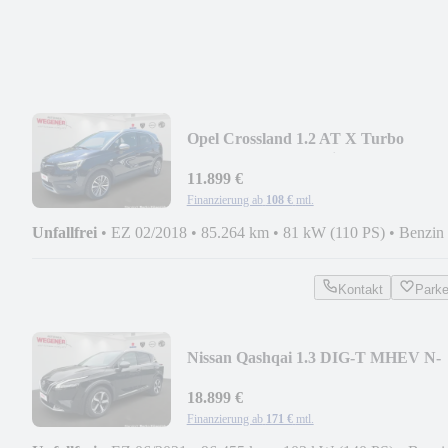
Opel Crossland 1.2 AT X Turbo
HeadUp*Sound*Navi*CAM
11.899 €
Finanzierung ab
108 €
mtl.
Unfallfrei
•
EZ 02/2018
•
85.264 km
•
81 kW (110 PS)
•
Benzin
Kontakt
Park
Nissan Qashqai 1.3 DIG-T MHEV N-
Connecta Pano*CarPlay
18.899 €
Finanzierung ab
171 €
mtl.