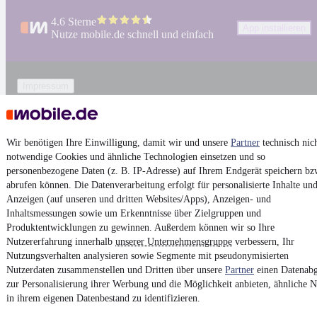
4.6 Sterne
App installieren
Nutze mobile.de schnell und einfach
Impressum
AGB
Vertrag widerrufen
Wir benötigen Ihre Einwilligung, damit wir und unsere
Partner
technisch nic
Datenschutz
notwendige Cookies und ähnliche Technologien einsetzen und so
Datenschutzeinstellungen
personenbezogene Daten (z. B. IP-Adresse) auf Ihrem Endgerät speichern bz
abrufen können. Die Datenverarbeitung erfolgt für personalisierte Inhalte un
Erklärung zur Barrierefreiheit
Anzeigen (auf unseren und dritten Websites/Apps), Anzeigen- und
Report Security Vulnerability (English)
Inhaltsmessungen sowie um Erkenntnisse über Zielgruppen und
Produktentwicklungen zu gewinnen. Außerdem können wir so Ihre
Nutzererfahrung innerhalb
unserer Unternehmensgruppe
verbessern, Ihr
Powered by
Nutzungsverhalten analysieren sowie Segmente mit pseudonymisierten
Nutzerdaten zusammenstellen und Dritten über unsere
Partner
einen Datenabg
zur Personalisierung ihrer Werbung und die Möglichkeit anbieten, ähnliche N
Von
Nissan Gebrauchtwagen
über
Nissan Leasing
: Autos bei
in ihrem eigenen Datenbestand zu identifizieren.
mobile.de
finden