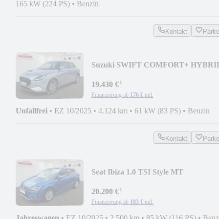
165 kW (224 PS)
•
Benzin
Kontakt
Park
Suzuki SWIFT COMFORT+ HYBRI
ACC*Navi*Kamera*PDC
¹
19.430 €
Finanzierung ab
176 €
mtl.
Unfallfrei
•
EZ 10/2025
•
4.124 km
•
61 kW (83 PS)
•
Benzin
Kontakt
Park
Seat Ibiza 1.0 TSI Style MT
LED*NAVI*CAM*SHZ*ALU*DAB
¹
20.200 €
Finanzierung ab
183 €
mtl.
Jahreswagen
•
EZ 10/2025
•
2.500 km
•
85 kW (116 PS)
•
Benz