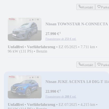
Kontakt
Park
Nissan TOWNSTAR N-CONNECTA
AT 2ST NAVI DESIGN
¹
27.990 €
Finanzierung ab
253 €
mtl.
Unfallfrei
•
Vorführfahrzeug
•
EZ 05/2025
•
7.711 km
•
96 kW (131 PS)
•
Benzin
Kontakt
Park
Nissan JUKE ACENTA 1.0 DIG-T 11
PS 7DCT NAVI KLIMA SHZ
¹
22.990 €
Finanzierung ab
208 €
mtl.
Unfallfrei
•
Vorführfahrzeug
•
EZ 07/2025
•
4.215 km
•
84 kW (114 PS)
•
Benzin