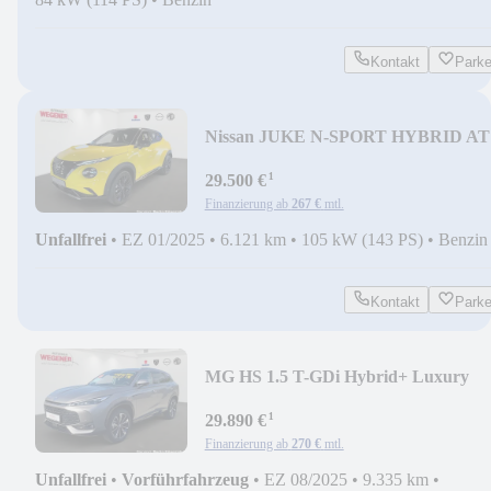
Kontakt
Park
Nissan JUKE N-SPORT HYBRID AT
BOSE BFS 360°KAMERA FAS
¹
29.500 €
Finanzierung ab
267 €
mtl.
Unfallfrei
•
EZ 01/2025
•
6.121 km
•
105 kW (143 PS)
•
Benzin
Kontakt
Park
MG HS 1.5 T-GDi Hybrid+ Luxury
|LED|360|CarPlay|ACC
¹
29.890 €
Finanzierung ab
270 €
mtl.
Unfallfrei
•
Vorführfahrzeug
•
EZ 08/2025
•
9.335 km
•