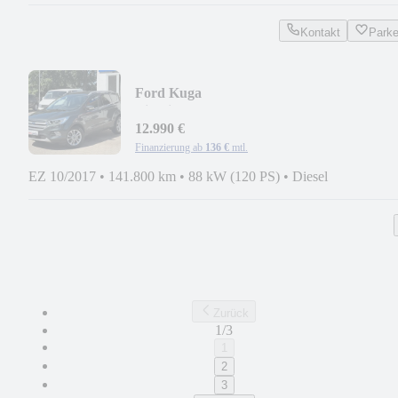
Kontakt
Park
Ford Kuga
Titanium*1.HAND*AUTOMATIK*TO
12.990 €
Finanzierung ab
136 €
mtl.
EZ 10/2017
•
141.800 km
•
88 kW (120 PS)
•
Diesel
Zurück
1/3
1
2
3