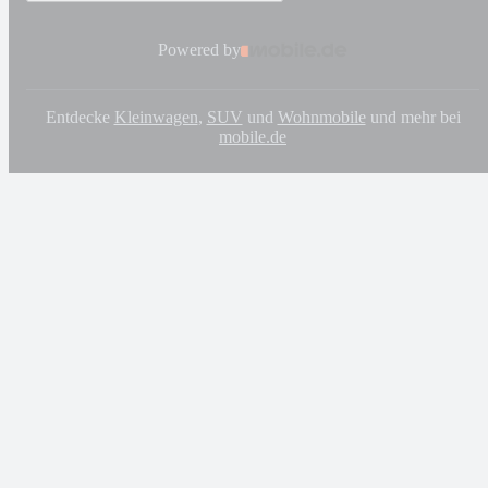
Powered by
Entdecke
Kleinwagen
,
SUV
und
Wohnmobile
und mehr bei
mobile.de