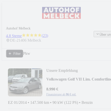
Autohof Melbeck
Über un
(
23
)
4.8 Sterne
DE-
21406
Melbeck
Pkw
Filter
Unsere Empfehlung
Volkswagen Golf VII Lim. Comfortlin
*XENON*PDC*TEMPOMAT*
8.990 €
Finanzierung ab
96 €
mtl.
EZ 01/2014
•
147.500 km
•
90 kW (122 PS)
•
Benzin