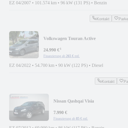
EZ 04/2007
•
101.574 km
•
96 kW (131 PS)
•
Benzin
Kontakt
Park
Volkswagen Touran Active
*1.HAND*ACC*KAMERA*NAVI*7.SIT
¹
24.990 €
Finanzierung ab
265 €
mtl.
EZ 04/2022
•
54.700 km
•
90 kW (122 PS)
•
Diesel
Kontakt
Pa
Nissan Qashqai Visia
*1.HAND*KLIMA*TEMPOMAT*
7.990 €
Finanzierung ab
85 €
mtl.
EZ 07/2012
•
69.900 km
•
86 kW (117 PS)
•
Benzin