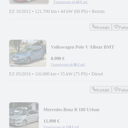
Finanzierung ab
64 €
mtl.
EZ 10/2012
•
121.700 km
•
44 kW (60 PS)
•
Benzin
Kontakt
Park
Volkswagen Polo V Allstar BMT
*1.HAND*KLIMA*TEMPOMAT*PD
8.990 €
Finanzierung ab
96 €
mtl.
EZ 05/2016
•
116.000 km
•
55 kW (75 PS)
•
Diesel
Kontakt
Park
Mercedes-Benz B 180 Urban
*AUTOMATIK*GSSD*NAVI*TEILLED
11.990 €
Finanzierung ab
128 €
mtl.