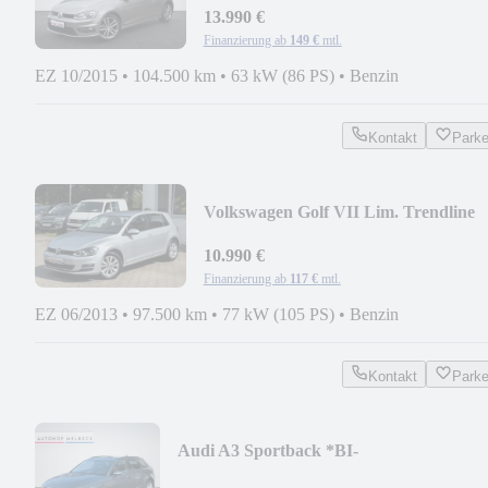
13.990 €
Finanzierung ab
149 €
mtl.
EZ 10/2015
•
104.500 km
•
63 kW (86 PS)
•
Benzin
Kontakt
Park
Volkswagen Golf VII Lim. Trendline
*1.HAND*DSG*KLIMA*PDC*
10.990 €
Finanzierung ab
117 €
mtl.
EZ 06/2013
•
97.500 km
•
77 kW (105 PS)
•
Benzin
Kontakt
Park
Audi A3 Sportback *BI-
XENON*NAVI*KAMERA*TEMPOMA