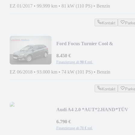
EZ 01/2017
•
99.999 km
•
81 kW (110 PS)
•
Benzin
Kontakt
Park
Ford Focus Turnier Cool &
Connect*2.HAND*NAVI*S-HEFT*
8.450 €
Finanzierung ab
90 €
mtl.
EZ 06/2018
•
93.000 km
•
74 kW (101 PS)
•
Benzin
Kontakt
Park
Audi A4 2.0 *AUT*2.HAND*TÜV
NEU*TEMPO*SHZ*KLIMA*PDC*
6.790 €
Finanzierung ab
71 €
mtl.