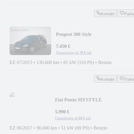
Kontakt
Park
Peugeot 308 Style
*NAVI*KAMERA*TEMPOMAT*
7.450 €
Finanzierung ab
79 €
mtl.
EZ 07/2015
•
130.600 km
•
81 kW (110 PS)
•
Benzin
Kontakt
Park
Fiat Punto MYSTYLE
*1.HAND*KLIMA*AHK*GARANTI
5.990 €
Finanzierung ab
64 €
mtl.
EZ 06/2017
•
96.000 km
•
51 kW (69 PS)
•
Benzin