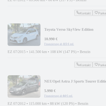
Kontakt
Park
Toyota Verso SkyView Edition
*PANORAMA*KAMERA*NAVI*
10.990 €
Finanzierung ab
115 €
mtl.
EZ 07/2015
•
141.500 km
•
108 kW (147 PS)
•
Benzin
Kontakt
Park
NEU
Opel Astra J Sports Tourer Editi
*2.HAND*KLIMA*PDC*
5.990 €
Finanzierung ab
64 €
mtl.
EZ 07/2012
•
115.000 km
•
88 kW (120 PS)
•
Benzin