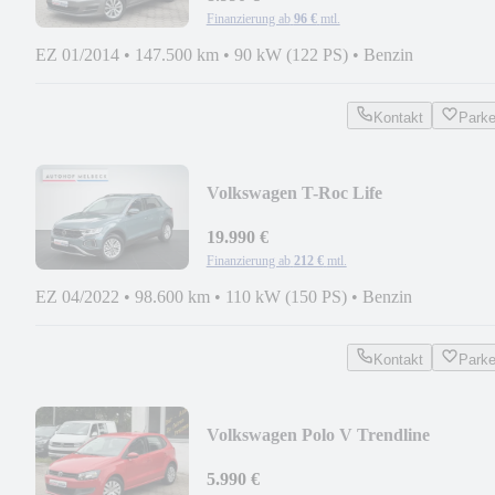
Finanzierung ab
96 €
mtl.
EZ 01/2014
•
147.500 km
•
90 kW (122 PS)
•
Benzin
Kontakt
Park
Volkswagen T-Roc Life
*1.HAND*ACC*LED*VIRTUAL*
19.990 €
Finanzierung ab
212 €
mtl.
EZ 04/2022
•
98.600 km
•
110 kW (150 PS)
•
Benzin
Kontakt
Park
Volkswagen Polo V Trendline
*2.HAND*KLIMA*SHZ*GARANTI
5.990 €