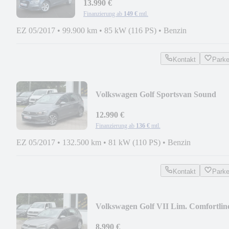
13.990 €
Finanzierung ab
149 €
mtl.
EZ 05/2017
•
99.900 km
•
85 kW (116 PS)
•
Benzin
Kontakt
Park
Volkswagen Golf Sportsvan Sound
*DSG*ACC*KAMERA*NAVI*
12.990 €
Finanzierung ab
136 €
mtl.
EZ 05/2017
•
132.500 km
•
81 kW (110 PS)
•
Benzin
Kontakt
Park
Volkswagen Golf VII Lim. Comfortlin
*XENON*PDC*TEMPOMAT*
8.990 €