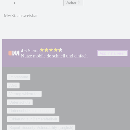
Weiter
¹
MwSt. ausweisbar
4.6 Sterne
App installieren
Nutze mobile.de schnell und einfach
Impressum
AGB
Vertrag widerrufen
Datenschutz
Datenschutzeinstellungen
Erklärung zur Barrierefreiheit
Report Security Vulnerability (English)