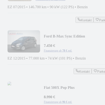
EZ 07/2015
•
146.700 km
•
90 kW (122 PS)
•
Benzin
Kontakt
Par
Ford B-Max Sync Edition
*PDC*KLIMA*S-HEFT*
7.450 €
Finanzierung ab
78 €
mtl.
EZ 12/2015
•
77.000 km
•
74 kW (101 PS)
•
Benzin
Kontakt
Park
Fiat 500X Pop Plus
*2.HAND*KLIMA*TEMPOMAT*
8.990 €
Finanzierung ab
96 €
mtl.