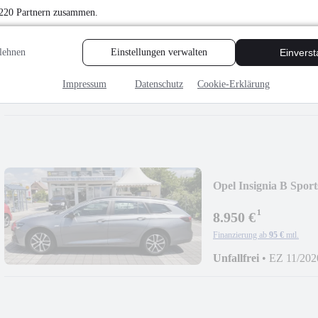
 220 Partnern zusammen.
Mercedes-Benz 560 SL
lehnen
Einstellungen verwalten
Einvers
26.800 €
Finanzierung ab
285 €
mtl.
Impressum
Datenschutz
Cookie-Erklärung
Unfallfrei
•
EZ 09/198
Opel Insignia B Sport
¹
8.950 €
Finanzierung ab
95 €
mtl.
Unfallfrei
•
EZ 11/202