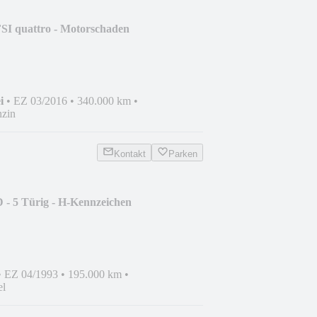
SI quattro - Motorschaden
i
•
EZ 03/2016
•
340.000 km
•
zin
Kontakt
Parken
 - 5 Türig - H-Kennzeichen
•
EZ 04/1993
•
195.000 km
•
el