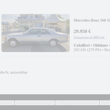
Mercedes-Benz 560 SE
29.950 €
Finanzierung ab
318 €
mtl.
Unfallfrei
•
Oldtimer
205 kW (279 PS)
•
Ben
MwSt. ausweisbar
enschutz
Datenschutzeinstellungen
Erklärung zur Barrierefreiheit
Report