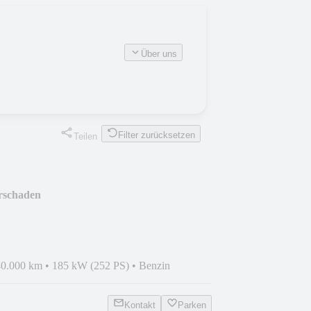
Über uns
Filter zurücksetzen
Teilen
orschaden
40.000 km
•
185 kW (252 PS)
•
Benzin
Kontakt
Parken