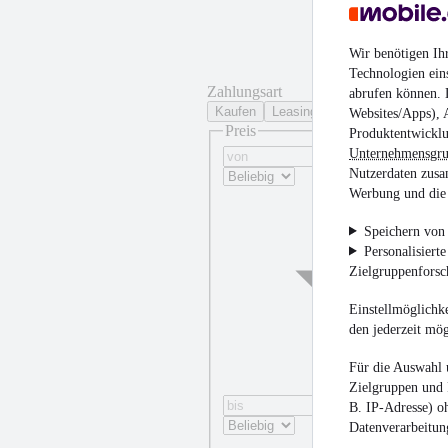
Wir benötigen Ih
Technologien ein
Zahlungsart
abrufen können. D
Kaufen
Leasing
Websites/Apps), 
Preis
Produktentwicklu
Unternehmensgr
Nutzerdaten zusa
Werbung und die 
Speichern von 
Personalisiert
Zielgruppenfors
Einstellmöglichke
den jederzeit mö
Für die Auswahl 
Zielgruppen und 
B. IP-Adresse) oh
Datenverarbeitung