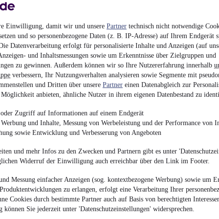
Opel Corsa E Edition
re Einwilligung, damit wir und unsere
Partner
technisch nicht notwendige Cook
9.650 €
setzen und so personenbezogene Daten (z. B. IP-Adresse) auf Ihrem Endgerät s
ie Datenverarbeitung erfolgt für personalisierte Inhalte und Anzeigen (auf uns
Finanzierung ab
103 €
mtl.
Anzeigen- und Inhaltsmessungen sowie um Erkenntnisse über Zielgruppen und
Unfallfrei
•
EZ 05/201
ngen zu gewinnen. Außerdem können wir so Ihre Nutzererfahrung innerhalb
u
uppe
verbessern, Ihr Nutzungsverhalten analysieren sowie Segmente mit pseudo
mmenstellen und Dritten über unsere
Partner
einen Datenabgleich zur Personali
Möglichkeit anbieten, ähnliche Nutzer in ihrem eigenen Datenbestand zu identi
oder Zugriff auf Informationen auf einem Endgerät
e Werbung und Inhalte, Messung von Werbeleistung und der Performance von In
Mercedes-Benz SLK 32
chung sowie Entwicklung und Verbesserung von Angeboten
12.950 €
iten und mehr Infos zu den Zwecken und Partnern gibt es unter 'Datenschutzein
Finanzierung ab
138 €
mtl.
glichen Widerruf der Einwilligung auch erreichbar über den Link im Footer.
Unfallfrei
•
EZ 10/200
und Messung einfacher Anzeigen (sog. kontextbezogene Werbung) sowie um Er
Produktentwicklungen zu erlangen, erfolgt eine Verarbeitung Ihrer personenbe
ne Cookies durch bestimmte Partner auch auf Basis von berechtigten Interesse
 können Sie jederzeit unter 'Datenschutzeinstellungen' widersprechen.