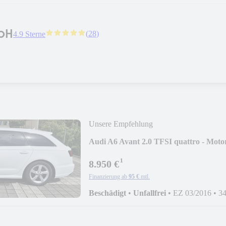
bH
(
28
)
4.9 Sterne
Unsere Empfehlung
Audi A6 Avant 2.0 TFSI quattro - Mot
¹
8.950 €
Finanzierung ab
95 €
mtl.
Beschädigt
•
Unfallfrei
•
EZ 03/2016
•
3