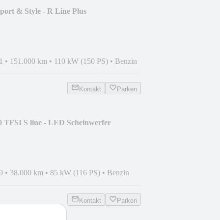
ort & Style - R Line Plus
1
•
151.000 km
•
110 kW (150 PS)
•
Benzin
Kontakt
Parken
 TFSI S line - LED Scheinwerfer
9
•
38.000 km
•
85 kW (116 PS)
•
Benzin
Kontakt
Parken