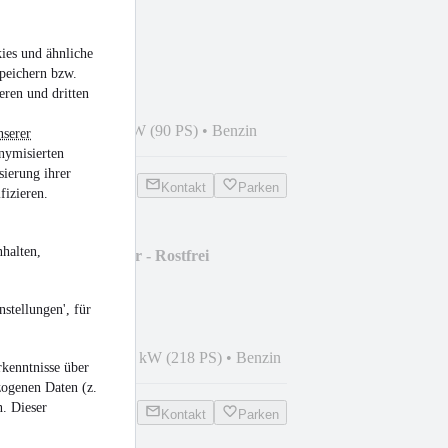
 - Automatik
ies und ähnliche
peichern bzw.
eren und dritten
9
•
73.500 km
•
66 kW (90 PS)
•
Benzin
nserer
nymisierten
sierung ihrer
Kontakt
Parken
fizieren.
halten,
0 - 6 Gang Schalter - Rostfrei
stellungen', für
0
•
133.800 km
•
160 kW (218 PS)
•
Benzin
kenntnisse über
zogenen Daten (z.
n. Dieser
Kontakt
Parken