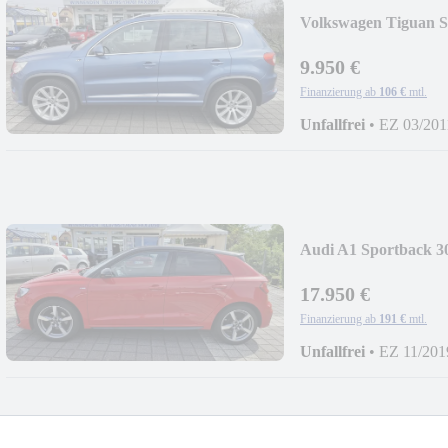
Volkswagen Tiguan Sp
9.950 €
Finanzierung ab
106 €
mtl.
Unfallfrei
•
EZ 03/201
Audi A1 Sportback 30
17.950 €
Finanzierung ab
191 €
mtl.
Unfallfrei
•
EZ 11/201