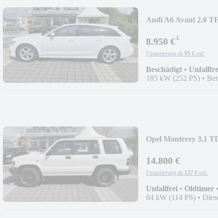
Audi A6 Avant 2.0 TF
¹
8.950 €
Finanzierung ab
95 €
mtl.
Beschädigt
•
Unfallfre
185 kW (252 PS)
•
Ben
Opel Monterey 3,1 TD
14.800 €
Finanzierung ab
157 €
mtl.
Unfallfrei
•
Oldtimer
84 kW (114 PS)
•
Dies