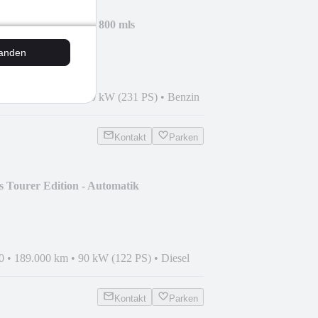
 - H Zulassung - 92 800 mls
tanden
8
•
148.500 km
•
170 kW (231 PS)
•
Benzin
Kontakt
Parken
s Tourer Edition - Automatik
0
•
189.000 km
•
90 kW (122 PS)
•
Diesel
Kontakt
Parken