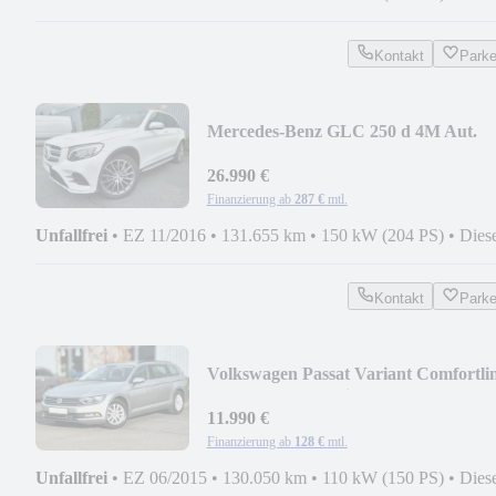
Kontakt
Park
Mercedes-Benz GLC 250 d 4M Aut.
AMG, Pano, Led, ILS, 12M
26.990 €
Finanzierung ab
287 €
mtl.
Unfallfrei
•
EZ 11/2016
•
131.655 km
•
150 kW (204 PS)
•
Dies
Kontakt
Park
Volkswagen Passat Variant Comfortli
BMT 12M Garantie
11.990 €
Finanzierung ab
128 €
mtl.
Unfallfrei
•
EZ 06/2015
•
130.050 km
•
110 kW (150 PS)
•
Dies