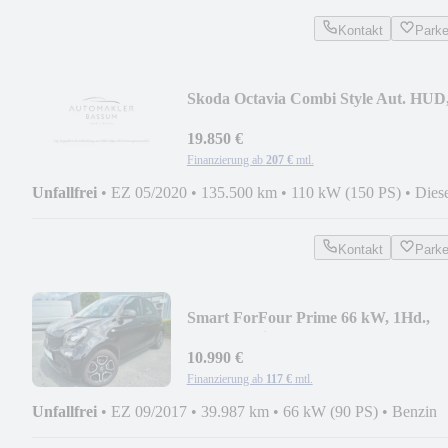
Kontakt
Park
Skoda Octavia Combi Style Aut. HUD
Memo, Cant. 12M Ga
19.850 €
Finanzierung ab
207 €
mtl.
Unfallfrei
•
EZ 05/2020
•
135.500 km
•
110 kW (150 PS)
•
Dies
Kontakt
Park
Smart ForFour Prime 66 kW, 1Hd.,
Leder, Navi 12M Gar.
10.990 €
Finanzierung ab
117 €
mtl.
Unfallfrei
•
EZ 09/2017
•
39.987 km
•
66 kW (90 PS)
•
Benzin