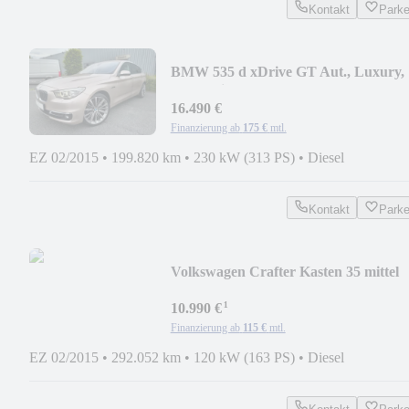
Kontakt
Park
BMW 535 d xDrive GT Aut., Luxury,
Pano, Night, 12M G
16.490 €
Finanzierung ab
175 €
mtl.
EZ 02/2015
•
199.820 km
•
230 kW (313 PS)
•
Diesel
Kontakt
Park
Volkswagen Crafter Kasten 35 mittel
L2H2 Hochdach
¹
10.990 €
Finanzierung ab
115 €
mtl.
EZ 02/2015
•
292.052 km
•
120 kW (163 PS)
•
Diesel