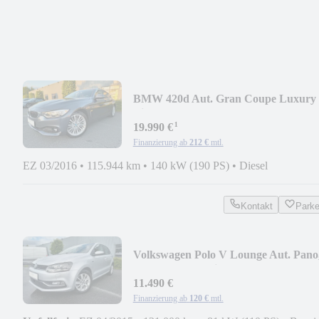
BMW 420d Aut. Gran Coupe Luxury
Line 1Hd. BMW Gepf.
¹
19.990 €
Finanzierung ab
212 €
mtl.
EZ 03/2016
•
115.944 km
•
140 kW (190 PS)
•
Diesel
Kontakt
Park
Volkswagen Polo V Lounge Aut. Pano
ACC, LED, Navi, 12M Gar
11.490 €
Finanzierung ab
120 €
mtl.