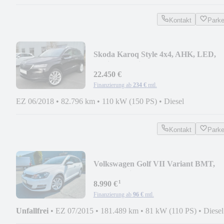
Kontakt
Park
Skoda Karoq Style 4x4, AHK, LED,
Navi, Std. Heiz, uvm.
22.450 €
Finanzierung ab
234 €
mtl.
EZ 06/2018
•
82.796 km
•
110 kW (150 PS)
•
Diesel
Kontakt
Park
Volkswagen Golf VII Variant BMT,
ACC, Navi, 1Hd. 12M Gar.
¹
8.990 €
Finanzierung ab
96 €
mtl.
Unfallfrei
•
EZ 07/2015
•
181.489 km
•
81 kW (110 PS)
•
Diesel