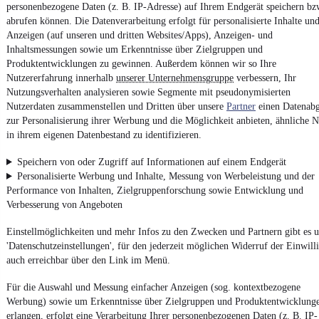
personenbezogene Daten (z. B. IP-Adresse) auf Ihrem Endgerät speichern bz
Impressum
abrufen können. Die Datenverarbeitung erfolgt für personalisierte Inhalte un
AGB
Anzeigen (auf unseren und dritten Websites/Apps), Anzeigen- und
Inhaltsmessungen sowie um Erkenntnisse über Zielgruppen und
Vertrag widerrufen
Produktentwicklungen zu gewinnen. Außerdem können wir so Ihre
Datenschutz
Nutzererfahrung innerhalb
unserer Unternehmensgruppe
verbessern, Ihr
Nutzungsverhalten analysieren sowie Segmente mit pseudonymisierten
Datenschutzeinstellungen
Nutzerdaten zusammenstellen und Dritten über unsere
Partner
einen Datenabg
Erklärung zur Barrierefreiheit
zur Personalisierung ihrer Werbung und die Möglichkeit anbieten, ähnliche N
in ihrem eigenen Datenbestand zu identifizieren.
Report Security Vulnerability (English)
Speichern von oder Zugriff auf Informationen auf einem Endgerät
Powered by
Personalisierte Werbung und Inhalte, Messung von Werbeleistung und der
Performance von Inhalten, Zielgruppenforschung sowie Entwicklung und
Verbesserung von Angeboten
Noch mehr
neue Autos
unterschiedlicher Marken, auch als
Einstellmöglichkeiten und mehr Infos zu den Zwecken und Partnern gibt es u
Leasing-Angebote
, gibt es bei mobile.de
'Datenschutzeinstellungen', für den jederzeit möglichen Widerruf der Einwill
auch erreichbar über den Link im Menü.
Für die Auswahl und Messung einfacher Anzeigen (sog. kontextbezogene
Werbung) sowie um Erkenntnisse über Zielgruppen und Produktentwicklung
erlangen, erfolgt eine Verarbeitung Ihrer personenbezogenen Daten (z. B. IP-