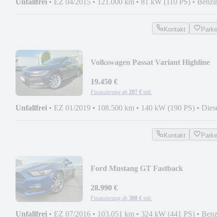
Unfallfrei
•
EZ 04/2015
•
121.000 km
•
81 kW (110 PS)
•
Benzi
Kontakt
Park
Volkswagen Passat Variant Highline
Aut. Pano, Massag. 12M
19.450 €
Finanzierung ab
207 €
mtl.
Unfallfrei
•
EZ 01/2019
•
108.500 km
•
140 kW (190 PS)
•
Dies
Kontakt
Park
Ford Mustang GT Fastback
28.990 €
Finanzierung ab
308 €
mtl.
Unfallfrei
•
EZ 07/2016
•
103.051 km
•
324 kW (441 PS)
•
Benz