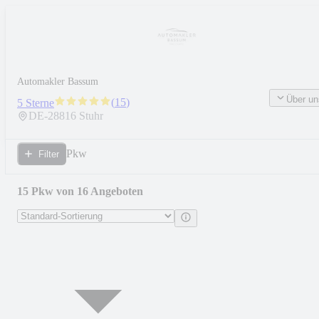
Automakler Bassum
Über un
(
15
)
5 Sterne
DE-
28816
Stuhr
Pkw
Filter
15 Pkw von 16 Angeboten