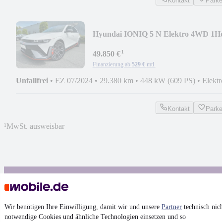
Kontakt
Park
Hyundai IONIQ 5 N Elektro 4WD 1H
Sehr Gepflegt!
¹
49.850 €
Finanzierung ab
529 €
mtl.
Unfallfrei
•
EZ 07/2024
•
29.380 km
•
448 kW (609 PS)
•
Elektr
Kontakt
Park
¹
MwSt. ausweisbar
4.6 Sterne
App installieren
Nutze mobile.de schnell und einfach
Wir benötigen Ihre Einwilligung, damit wir und unsere
Partner
technisch nic
notwendige Cookies und ähnliche Technologien einsetzen und so