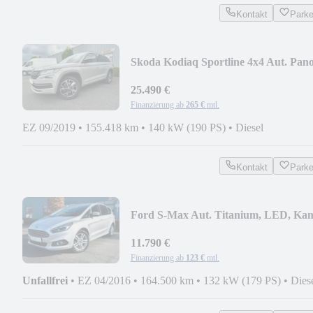
Kontakt
Park
Skoda Kodiaq Sportline 4x4 Aut. Pano
AHK, Mem, 12M Ga
25.490 €
Finanzierung ab
265 €
mtl.
EZ 09/2019
•
155.418 km
•
140 kW (190 PS)
•
Diesel
Kontakt
Park
Ford S-Max Aut. Titanium, LED, Ka
BLIS, AHK 12M Ga.
11.790 €
Finanzierung ab
123 €
mtl.
Unfallfrei
•
EZ 04/2016
•
164.500 km
•
132 kW (179 PS)
•
Dies