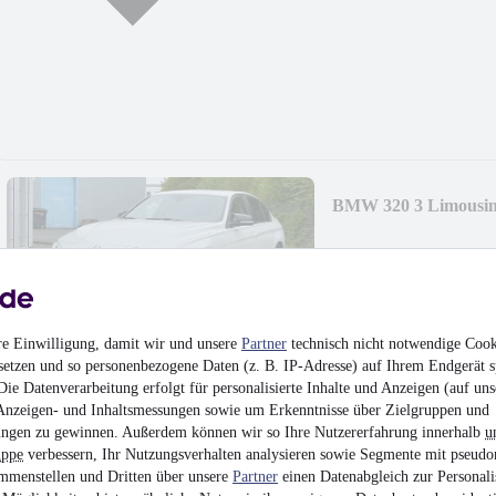
BMW 320 3 Limousine
18.900 €
Finanzierung ab
201 €
mtl.
Unfallfrei
•
EZ 01/201
re Einwilligung, damit wir und unsere
Partner
technisch nicht notwendige Cook
setzen und so personenbezogene Daten (z. B. IP-Adresse) auf Ihrem Endgerät s
ie Datenverarbeitung erfolgt für personalisierte Inhalte und Anzeigen (auf uns
Anzeigen- und Inhaltsmessungen sowie um Erkenntnisse über Zielgruppen und
ngen zu gewinnen. Außerdem können wir so Ihre Nutzererfahrung innerhalb
u
uppe
verbessern, Ihr Nutzungsverhalten analysieren sowie Segmente mit pseudo
Mercedes-Benz Vito 
mmenstellen und Dritten über unsere
Partner
einen Datenabgleich zur Personali