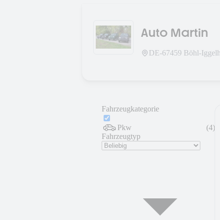
Auto Martin
DE-
67459
Böhl-Iggel
Fahrzeugkategorie
Pkw
(
4
)
Fahrzeugtyp