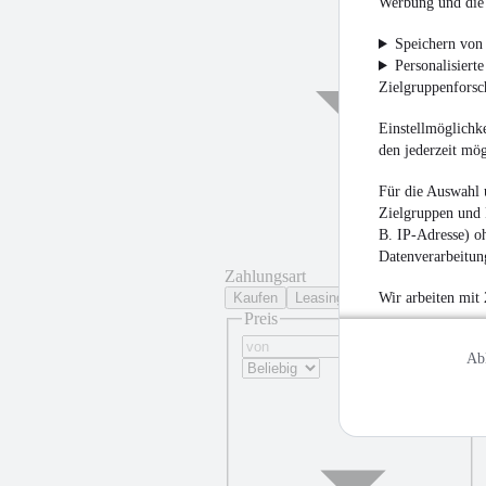
Werbung und die 
Speichern von 
Personalisiert
Zielgruppenfors
Einstellmöglichke
den jederzeit mö
Für die Auswahl 
Zielgruppen und 
B. IP-Adresse) oh
Datenverarbeitung
Zahlungsart
Kaufen
Leasing
Wir arbeiten mit
Preis
Ab