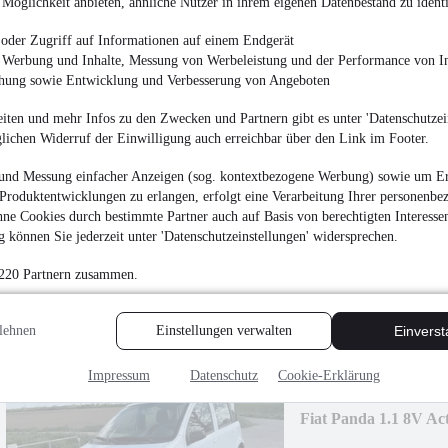
¹
Möglichkeit anbieten, ähnliche Nutzer in ihrem eigenen Datenbestand zu identi
15.700 €
Finanzierung ab
167 €
mtl.
oder Zugriff auf Informationen auf einem Endgerät
e Werbung und Inhalte, Messung von Werbeleistung und der Performance von In
Unfallfrei
•
EZ 08/201
chung sowie Entwicklung und Verbesserung von Angeboten
iten und mehr Infos zu den Zwecken und Partnern gibt es unter 'Datenschutzein
glichen Widerruf der Einwilligung auch erreichbar über den Link im Footer.
und Messung einfacher Anzeigen (sog. kontextbezogene Werbung) sowie um Er
NEU
Mitsubishi ASX
Produktentwicklungen zu erlangen, erfolgt eine Verarbeitung Ihrer personenbe
ne Cookies durch bestimmte Partner auch auf Basis von berechtigten Interesse
11.900 €
 können Sie jederzeit unter 'Datenschutzeinstellungen' widersprechen.
Finanzierung ab
127 €
mtl.
 220 Partnern zusammen.
Unfallfrei
•
EZ 07/201
lehnen
Einstellungen verwalten
Einvers
Impressum
Datenschutz
Cookie-Erklärung
Fiat Panda 1.1 8V Act