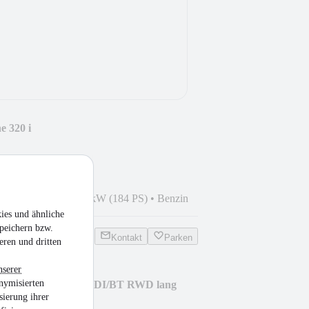
 320 i
4
•
78.438 km
•
135 kW (184 PS)
•
Benzin
ies und ähnliche
peichern bzw.
Kontakt
Parken
eren und dritten
nserer
nymisierten
Kasten 114/116/119 CDI/BT RWD lang
sierung ihrer