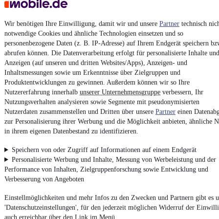
AGB
Vertrag widerrufen
Wir benötigen Ihre Einwilligung, damit wir und unsere
Partner
technisch nic
Datenschutz
notwendige Cookies und ähnliche Technologien einsetzen und so
personenbezogene Daten (z. B. IP-Adresse) auf Ihrem Endgerät speichern bz
Datenschutzeinstellungen
abrufen können. Die Datenverarbeitung erfolgt für personalisierte Inhalte un
Erklärung zur Barrierefreiheit
Anzeigen (auf unseren und dritten Websites/Apps), Anzeigen- und
Inhaltsmessungen sowie um Erkenntnisse über Zielgruppen und
Report Security Vulnerability (English)
Produktentwicklungen zu gewinnen. Außerdem können wir so Ihre
Nutzererfahrung innerhalb
unserer Unternehmensgruppe
verbessern, Ihr
Powered by
Nutzungsverhalten analysieren sowie Segmente mit pseudonymisierten
Nutzerdaten zusammenstellen und Dritten über unsere
Partner
einen Datenabg
zur Personalisierung ihrer Werbung und die Möglichkeit anbieten, ähnliche N
in ihrem eigenen Datenbestand zu identifizieren.
Von
Auto verkaufen
über
E-Bikes
und
Gebrauchtwagen
:
Besuche
mobile.de
Speichern von oder Zugriff auf Informationen auf einem Endgerät
Personalisierte Werbung und Inhalte, Messung von Werbeleistung und der
Performance von Inhalten, Zielgruppenforschung sowie Entwicklung und
Verbesserung von Angeboten
Einstellmöglichkeiten und mehr Infos zu den Zwecken und Partnern gibt es u
'Datenschutzeinstellungen', für den jederzeit möglichen Widerruf der Einwill
auch erreichbar über den Link im Menü.