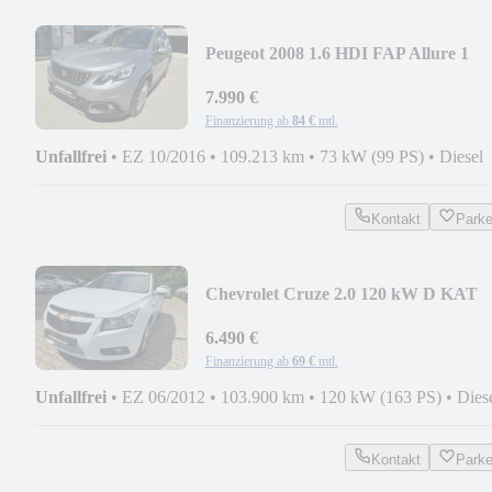
Peugeot 2008 1.6 HDI FAP Allure 1
Hand Tüv neu Euro 6
7.990 €
Finanzierung ab
84 €
mtl.
Unfallfrei
•
EZ 10/2016
•
109.213 km
•
73 kW (99 PS)
•
Diesel
Kontakt
Park
Chevrolet Cruze 2.0 120 kW D KAT
LTZ Tüvneu 1hand leder
6.490 €
Finanzierung ab
69 €
mtl.
Unfallfrei
•
EZ 06/2012
•
103.900 km
•
120 kW (163 PS)
•
Dies
Kontakt
Park