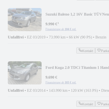
Suzuki Baleno 1,2 16V Basic TÜVNeu
2hand Euro6d tiptop
¹
9.990 €
Finanzierung ab
104 €
mtl.
Unfallfrei
•
EZ 03/2019
•
73.990 km
•
66 kW (90 PS)
•
Benzin
Kontakt
Park
Ford Kuga 2.0 TDCi Titanium 1 Han
Tüvneu Anhängerkup
9.690 €
Finanzierung ab
103 €
mtl.
Unfallfrei
•
EZ 03/2014
•
143.990 km
•
120 kW (163 PS)
•
Dies
Kontakt
Park