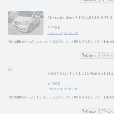
Kontakt
Park
Mercedes-Benz A 180 2.0 CDI KAT 5-
türig Tüv neu 2 hand tiptop
5.990 €
Finanzierung ab
63 €
mtl.
Unfallfrei
•
EZ 08/2009
•
132.990 km
•
80 kW (109 PS)
•
Diesel
Kontakt
Park
Opel Vivaro 1,6 CDTI B Kasten L1H1
2,9t Tüvneu 1hand
¹
9.490 €
Finanzierung ab
99 €
mtl.
Unfallfrei
•
EZ 01/2016
•
122.000 km
•
88 kW (120 PS)
•
Diesel
Kontakt
Park