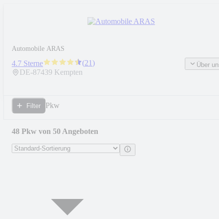
Automobile ARAS
(
21
)
4.7 Sterne
Über un
DE-
87439
Kempten
Pkw
Filter
48 Pkw von 50 Angeboten