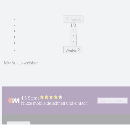
Zurück
1/3
1
2
3
Weiter
¹
MwSt. ausweisbar
4.6 Sterne
App installieren
Nutze mobile.de schnell und einfach
Impressum