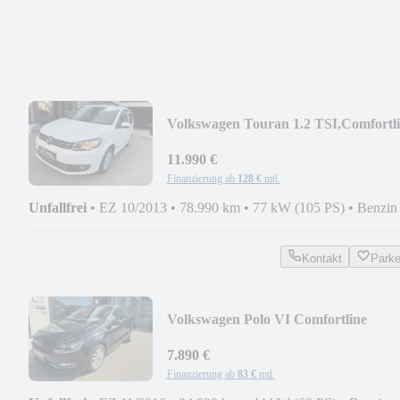
Volkswagen Touran 1.2 TSI,Comfortl
BMT Tüvneu 1 hand
11.990 €
Finanzierung ab
128 €
mtl.
Unfallfrei
•
EZ 10/2013
•
78.990 km
•
77 kW (105 PS)
•
Benzin
Kontakt
Park
Volkswagen Polo VI Comfortline
BMT/Start-Stopp Tüvneu 1hand
7.890 €
Finanzierung ab
83 €
mtl.