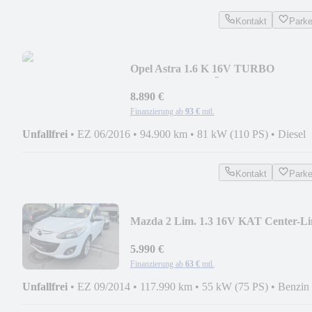
Kontakt
Park
Opel Astra 1.6 K 16V TURBO
DynamicSPOT TÜVneu 1hand
8.890 €
Finanzierung ab
93 €
mtl.
Unfallfrei
•
EZ 06/2016
•
94.900 km
•
81 kW (110 PS)
•
Diesel
Kontakt
Park
Mazda 2 Lim. 1.3 16V KAT Center-Li
Tüvneu Sitzheizun
5.990 €
Finanzierung ab
63 €
mtl.
Unfallfrei
•
EZ 09/2014
•
117.990 km
•
55 kW (75 PS)
•
Benzin