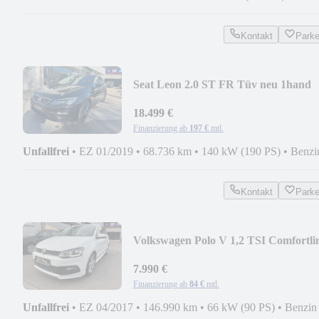
Kontakt
Park
Seat Leon 2.0 ST FR Tüv neu 1hand
Panorama-Dach
18.499 €
Finanzierung ab
197 €
mtl.
Unfallfrei
•
EZ 01/2019
•
68.736 km
•
140 kW (190 PS)
•
Benzi
Kontakt
Park
Volkswagen Polo V 1,2 TSI Comfortli
R-Line Tüvneu 2hand
7.990 €
Finanzierung ab
84 €
mtl.
Unfallfrei
•
EZ 04/2017
•
146.990 km
•
66 kW (90 PS)
•
Benzin