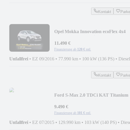
Kontakt
Park
Opel Mokka Innovation ecoFlex 4x4
Tüv neu 1 hand navi
11.490 €
Finanzierung ab
120 €
mtl.
Unfallfrei
•
EZ 09/2016
•
77.990 km
•
100 kW (136 PS)
•
Diesel
Kontakt
Park
Ford S-Max 2.0 TDCi KAT Titanium
Tüv neu 2 hand Navi
9.490 €
Finanzierung ab
101 €
mtl.
Unfallfrei
•
EZ 07/2015
•
129.990 km
•
103 kW (140 PS)
•
Dies