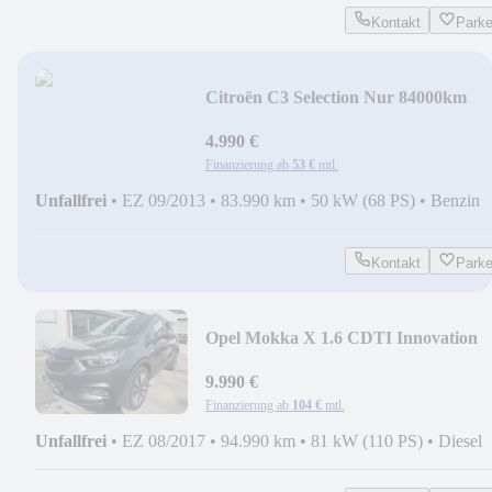
Kontakt
Park
Citroën C3 Selection Nur 84000km
Tüvneu 2hand
4.990 €
Finanzierung ab
53 €
mtl.
Unfallfrei
•
EZ 09/2013
•
83.990 km
•
50 kW (68 PS)
•
Benzin
Kontakt
Park
Opel Mokka X 1.6 CDTI Innovation
Start/Stop Tüvneu 1h
9.990 €
Finanzierung ab
104 €
mtl.
Unfallfrei
•
EZ 08/2017
•
94.990 km
•
81 kW (110 PS)
•
Diesel