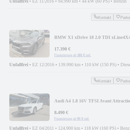
Unfallfrei
•
EZ 11/2016
•
94.990 km
•
44 kW (60 PS)
•
Benzin
Kontakt
Park
BMW X1 xDrive 18 2.0 TDI xLine4X
Tüvneu 2hand Euro6
17.390 €
Finanzierung ab
181 €
mtl.
Unfallfrei
•
EZ 12/2016
•
139.990 km
•
110 kW (150 PS)
•
Dies
Kontakt
Park
Audi A4 1.8 16V TFSI Avant Attracti
Tüvneu
8.490 €
Finanzierung ab
91 €
mtl.
Unfallfrei
•
EZ 04/2011
•
124.900 km
•
118 kW (160 PS)
•
Benz