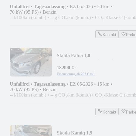
Unfallfrei
•
Tageszulassung
•
EZ 05/2026
•
20 km
•
70 kW (95 PS)
•
Benzin
-- l/100km (komb.)
•
-- g CO₂/km (komb.)
•
CO₂-Klasse C (komb
Kontakt
Park
Skoda Fabia 1,0
TSI/LED/Kamera/Sitzh/Klimaaut/5J
¹
Garan
18.990 €
Finanzierung ab
202 €
mtl.
Unfallfrei
•
Tageszulassung
•
EZ 05/2026
•
15 km
•
70 kW (95 PS)
•
Benzin
-- l/100km (komb.)
•
-- g CO₂/km (komb.)
•
CO₂-Klasse C (komb
Kontakt
Park
Skoda Kamiq 1,5