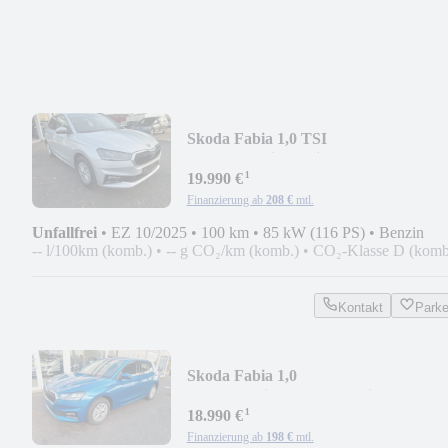
Skoda Fabia 1,0 TSI
DSG/LED/Sitzh/Wireless
¹
19.990 €
Finanzierung ab
208 €
mtl.
Unfallfrei
•
EZ 10/2025
•
100 km
•
85 kW (116 PS)
•
Benzin
-- l/100km (komb.)
•
-- g CO₂/km (komb.)
•
CO₂-Klasse D (komb
Kontakt
Park
Skoda Fabia 1,0
TSI/LED/Sitzh/Kamera/Klimaaut/5J
¹
Garan
18.990 €
Finanzierung ab
198 €
mtl.