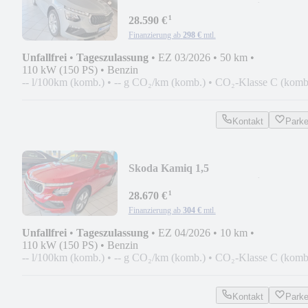
DSG/LED/Kam/ACC/Totwink/AHK
¹
28.590 €
Finanzierung ab
298 €
mtl.
Unfallfrei
•
Tageszulassung
•
EZ 03/2026
•
50 km
•
110 kW (150 PS)
•
Benzin
-- l/100km (komb.)
•
-- g CO₂/km (komb.)
•
CO₂-Klasse C (komb
Kontakt
Park
Skoda Kamiq 1,5
DSG/LED/Kam/ACC/Totwink/AHK
¹
28.670 €
Finanzierung ab
304 €
mtl.
Unfallfrei
•
Tageszulassung
•
EZ 04/2026
•
10 km
•
110 kW (150 PS)
•
Benzin
-- l/100km (komb.)
•
-- g CO₂/km (komb.)
•
CO₂-Klasse C (komb
Kontakt
Park