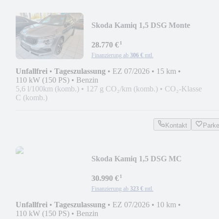
Skoda Kamiq 1,5 DSG Monte
Carlo/Pano/Kam/AHK/18"/5J
¹
28.770 €
Finanzierung ab
306 €
mtl.
Unfallfrei
•
Tageszulassung
•
EZ 07/2026
•
15 km
•
110 kW (150 PS)
•
Benzin
5,6 l/100km (komb.)
•
127 g CO₂/km (komb.)
•
CO₂-Klasse
C (komb.)
Kontakt
Park
Skoda Kamiq 1,5 DSG MC
/Pano/Totwink/ACC/el.Klappe/AHK
¹
30.990 €
Finanzierung ab
323 €
mtl.
Unfallfrei
•
Tageszulassung
•
EZ 07/2026
•
10 km
•
110 kW (150 PS)
•
Benzin