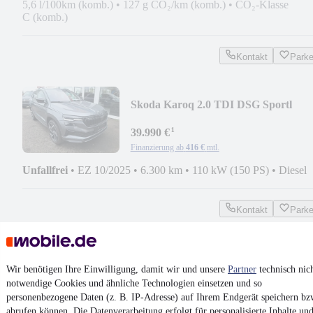
5,6 l/100km (komb.)
•
127 g CO₂/km (komb.)
•
CO₂-Klasse
C (komb.)
Kontakt
Park
Skoda Karoq 2.0 TDI DSG Sportl
4x4/ACC/LED/Standh/AHK
¹
39.990 €
Finanzierung ab
416 €
mtl.
Unfallfrei
•
EZ 10/2025
•
6.300 km
•
110 kW (150 PS)
•
Diesel
Kontakt
Park
¹
MwSt. ausweisbar
Wir benötigen Ihre Einwilligung, damit wir und unsere
Partner
technisch nic
notwendige Cookies und ähnliche Technologien einsetzen und so
personenbezogene Daten (z. B. IP-Adresse) auf Ihrem Endgerät speichern bz
abrufen können. Die Datenverarbeitung erfolgt für personalisierte Inhalte un