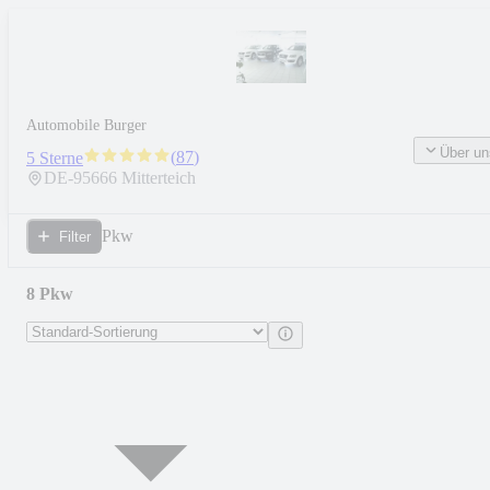
Automobile Burger
Über un
(
87
)
5 Sterne
DE-
95666
Mitterteich
Pkw
Filter
8 Pkw