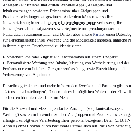
4.6 Sterne
App installieren
Anzeigen (auf unseren und dritten Websites/Apps), Anzeigen- und
Nutze mobile.de schnell und einfach
Inhaltsmessungen sowie um Erkenntnisse über Zielgruppen und
Produktentwicklungen zu gewinnen. Außerdem können wir so Ihre
Nutzererfahrung innerhalb
unserer Unternehmensgruppe
verbessern, Ihr
Nutzungsverhalten analysieren sowie Segmente mit pseudonymisierten
Impressum
Nutzerdaten zusammenstellen und Dritten über unsere
Partner
einen Datenabg
AGB
zur Personalisierung ihrer Werbung und die Möglichkeit anbieten, ähnliche N
in ihrem eigenen Datenbestand zu identifizieren.
Vertrag widerrufen
Datenschutz
Speichern von oder Zugriff auf Informationen auf einem Endgerät
Personalisierte Werbung und Inhalte, Messung von Werbeleistung und der
Datenschutzeinstellungen
Performance von Inhalten, Zielgruppenforschung sowie Entwicklung und
Erklärung zur Barrierefreiheit
Verbesserung von Angeboten
Report Security Vulnerability (English)
Einstellmöglichkeiten und mehr Infos zu den Zwecken und Partnern gibt es u
'Datenschutzeinstellungen', für den jederzeit möglichen Widerruf der Einwill
Powered by
auch erreichbar über den Link im Menü.
Für die Auswahl und Messung einfacher Anzeigen (sog. kontextbezogene
Weitere Fahrzeuge gibt es auf mobile.de, dem Marktplatz für
Werbung) sowie um Erkenntnisse über Zielgruppen und Produktentwicklung
Autos
und
Motorräder
erlangen, erfolgt eine Verarbeitung Ihrer personenbezogenen Daten (z. B. IP-
Adresse) ohne Cookies durch bestimmte Partner auch auf Basis von berechtig