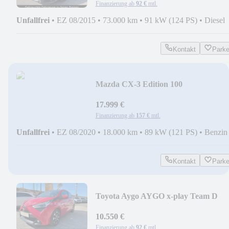
Finanzierung ab
92 €
mtl.
Unfallfrei
•
EZ 08/2015
•
73.000 km
•
91 kW (124 PS)
•
Diesel
Kontakt
Park
Mazda CX-3 Edition 100
Rollstuhlverlader*NUR 18.000 KM
17.999 €
Finanzierung ab
157 €
mtl.
Unfallfrei
•
EZ 08/2020
•
18.000 km
•
89 kW (121 PS)
•
Benzin
Kontakt
Park
Toyota Aygo AYGO x-play Team D
NUR 15.000 KM*Klima*CAM*
10.550 €
Finanzierung ab
92 €
mtl.