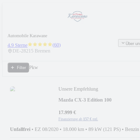
Automobile Karawane
Über un
(
60
)
4.9 Sterne
DE-
28215
Bremen
Pkw
Filter
Unsere Empfehlung
Mazda CX-3 Edition 100
Rollstuhlverlader*NUR 18.000 KM
17.999 €
Finanzierung ab
157 €
mtl.
Unfallfrei
•
EZ 08/2020
•
18.000 km
•
89 kW (121 PS)
•
Benzin