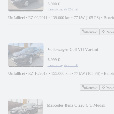
5.900 €
Finanzierung ab
52 €
mtl.
Unfallfrei
•
EZ 09/2011
•
139.000 km
•
77 kW (105 PS)
•
Benzi
Kontakt
Park
Volkswagen Golf VII Variant
Comfortline Zahnriemen NEU
6.999 €
Finanzierung ab
61 €
mtl.
Unfallfrei
•
EZ 10/2013
•
155.000 km
•
77 kW (105 PS)
•
Benzi
Kontakt
Park
Mercedes-Benz C 220 C T-Modell
Automatik*AHK*Navi*LED*Tempom