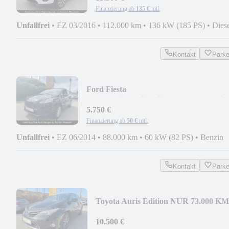
Finanzierung ab
135 €
mtl.
Unfallfrei
•
EZ 03/2016
•
112.000 km
•
136 kW (185 PS)
•
Dies
Kontakt
Park
Ford Fiesta
Trend*Klima*Sitzheizung*Allwetterreif
5.750 €
Finanzierung ab
50 €
mtl.
Unfallfrei
•
EZ 06/2014
•
88.000 km
•
60 kW (82 PS)
•
Benzin
Kontakt
Park
Toyota Auris Edition NUR 73.000 KM
10.500 €