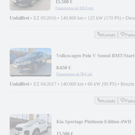
15.500 €
Finanzierung ab
135 €
mtl.
Unfallfrei
•
EZ 05/2016
•
149.800 km
•
125 kW (170 PS)
•
Dies
Kontakt
Park
Volkswagen Polo V Sound BMT/Start
Stopp *TOP AUSTATTUNG*
8.650 €
Finanzierung ab
76 €
mtl.
Unfallfrei
•
EZ 04/2017
•
140.000 km
•
66 kW (90 PS)
•
Benzin
Kontakt
Park
Kia Sportage Platinum Edition 4WD
VOLLAUSSTATTUNG
15.500 €