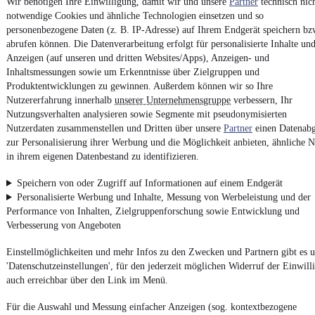
Wir benötigen Ihre Einwilligung, damit wir und unsere
Partner
technisch nic
notwendige Cookies und ähnliche Technologien einsetzen und so
4.6 Sterne
App installieren
personenbezogene Daten (z. B. IP-Adresse) auf Ihrem Endgerät speichern bz
Nutze mobile.de schnell und einfach
abrufen können. Die Datenverarbeitung erfolgt für personalisierte Inhalte un
Anzeigen (auf unseren und dritten Websites/Apps), Anzeigen- und
Inhaltsmessungen sowie um Erkenntnisse über Zielgruppen und
Produktentwicklungen zu gewinnen. Außerdem können wir so Ihre
Impressum
Nutzererfahrung innerhalb
unserer Unternehmensgruppe
verbessern, Ihr
AGB
Nutzungsverhalten analysieren sowie Segmente mit pseudonymisierten
Vertrag widerrufen
Nutzerdaten zusammenstellen und Dritten über unsere
Partner
einen Datenabg
zur Personalisierung ihrer Werbung und die Möglichkeit anbieten, ähnliche N
Datenschutz
in ihrem eigenen Datenbestand zu identifizieren.
Datenschutzeinstellungen
Speichern von oder Zugriff auf Informationen auf einem Endgerät
Erklärung zur Barrierefreiheit
Personalisierte Werbung und Inhalte, Messung von Werbeleistung und der
Report Security Vulnerability (English)
Performance von Inhalten, Zielgruppenforschung sowie Entwicklung und
Verbesserung von Angeboten
Powered by
Einstellmöglichkeiten und mehr Infos zu den Zwecken und Partnern gibt es u
'Datenschutzeinstellungen', für den jederzeit möglichen Widerruf der Einwill
auch erreichbar über den Link im Menü.
Entdecke
Kleinwagen
,
SUV
und
Wohnmobile
und mehr bei
mobile.de
Für die Auswahl und Messung einfacher Anzeigen (sog. kontextbezogene