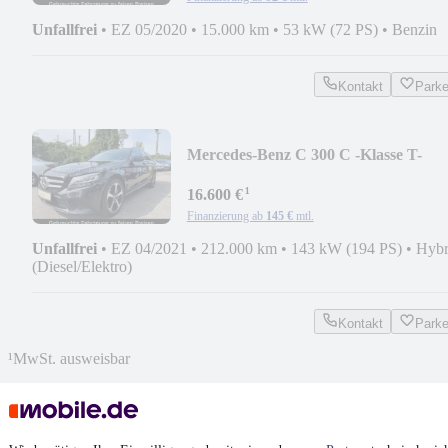
Unfallfrei
•
EZ 05/2020
•
15.000 km
•
53 kW (72 PS)
•
Benzin
Kontakt
Park
Mercedes-Benz C 300 C -Klasse T-
Modell*PANO*TOTWINKEL*
¹
16.600 €
Finanzierung ab
145 €
mtl.
Unfallfrei
•
EZ 04/2021
•
212.000 km
•
143 kW (194 PS)
•
Hybr
(Diesel/Elektro)
Kontakt
Park
¹
MwSt. ausweisbar