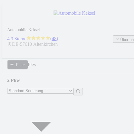
Automobile Keksel
(
48
)
4.9 Sterne
Über un
DE-
57610
Altenkirchen
Pkw
Filter
2 Pkw