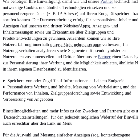
EZ 11/2017
•
44.603 km
•
92 kW (125 PS)
•
Benzin
Wir benötigen Ihre Einwilligung, damit wir und unsere
Partner
technisch nic
notwendige Cookies und ähnliche Technologien einsetzen und so
personenbezogene Daten (z. B. IP-Adresse) auf Ihrem Endgerät speichern bz
Kontakt
Park
abrufen können. Die Datenverarbeitung erfolgt für personalisierte Inhalte un
Anzeigen (auf unseren und dritten Websites/Apps), Anzeigen- und
¹
MwSt. ausweisbar
Inhaltsmessungen sowie um Erkenntnisse über Zielgruppen und
Produktentwicklungen zu gewinnen. Außerdem können wir so Ihre
Nutzererfahrung innerhalb
unserer Unternehmensgruppe
verbessern, Ihr
Nutzungsverhalten analysieren sowie Segmente mit pseudonymisierten
Nutzerdaten zusammenstellen und Dritten über unsere
Partner
einen Datenabg
zur Personalisierung ihrer Werbung und die Möglichkeit anbieten, ähnliche N
4.6 Sterne
in ihrem eigenen Datenbestand zu identifizieren.
App installieren
Nutze mobile.de schnell und einfach
Speichern von oder Zugriff auf Informationen auf einem Endgerät
Personalisierte Werbung und Inhalte, Messung von Werbeleistung und der
Performance von Inhalten, Zielgruppenforschung sowie Entwicklung und
Impressum
Verbesserung von Angeboten
AGB
Einstellmöglichkeiten und mehr Infos zu den Zwecken und Partnern gibt es u
Vertrag widerrufen
'Datenschutzeinstellungen', für den jederzeit möglichen Widerruf der Einwill
Datenschutz
auch erreichbar über den Link im Menü.
Datenschutzeinstellungen
Für die Auswahl und Messung einfacher Anzeigen (sog. kontextbezogene