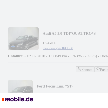
Audi A5 3.0 TDI*QUATTRO*S-
LINE*XENON*LEDER*KAMERA*1
13.470 €
Finanzierung ab
104 €
mtl.
Unfallfrei
•
EZ 02/2010
•
137.849 km
•
176 kW (239 PS)
•
Dies
Kontakt
Park
Ford Focus Lim. *ST-
LINE*NAVI*LED*PDC*SHZ*LHZ*BT*
9.970 €
Finanzierung ab
68 €
mtl.