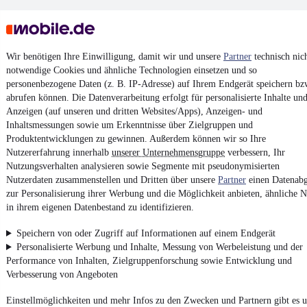
Wir benötigen Ihre Einwilligung, damit wir und unsere
Partner
technisch nic
notwendige Cookies und ähnliche Technologien einsetzen und so
personenbezogene Daten (z. B. IP-Adresse) auf Ihrem Endgerät speichern bz
Keine Inserate gefunden
abrufen können. Die Datenverarbeitung erfolgt für personalisierte Inhalte un
Anzeigen (auf unseren und dritten Websites/Apps), Anzeigen- und
Inhaltsmessungen sowie um Erkenntnisse über Zielgruppen und
Produktentwicklungen zu gewinnen. Außerdem können wir so Ihre
¹
MwSt. ausweisbar
Nutzererfahrung innerhalb
unserer Unternehmensgruppe
verbessern, Ihr
Nutzungsverhalten analysieren sowie Segmente mit pseudonymisierten
Nutzerdaten zusammenstellen und Dritten über unsere
Partner
einen Datenabg
zur Personalisierung ihrer Werbung und die Möglichkeit anbieten, ähnliche N
in ihrem eigenen Datenbestand zu identifizieren.
4.6 Sterne
App installieren
Speichern von oder Zugriff auf Informationen auf einem Endgerät
Nutze mobile.de schnell und einfach
Personalisierte Werbung und Inhalte, Messung von Werbeleistung und der
Performance von Inhalten, Zielgruppenforschung sowie Entwicklung und
Verbesserung von Angeboten
Impressum
Einstellmöglichkeiten und mehr Infos zu den Zwecken und Partnern gibt es u
AGB