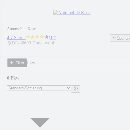
Automobile Köse
(
14
)
4.7 Sterne
Über un
DE-
86609
Donauwörth
Pkw
Filter
0 Pkw