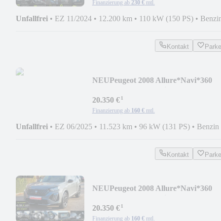
Finanzierung ab
230 €
mtl.
Unfallfrei
•
EZ 11/2024
•
12.200 km
•
110 kW (150 PS)
•
Benzi
Kontakt
Park
NEU
Peugeot 2008 Allure*Navi*360
Kamera*Acc*Garantie
¹
20.350 €
Finanzierung ab
160 €
mtl.
Unfallfrei
•
EZ 06/2025
•
11.523 km
•
96 kW (131 PS)
•
Benzin
Kontakt
Park
NEU
Peugeot 2008 Allure*Navi*360
Kamera*Acc*Garantie
¹
20.350 €
Finanzierung ab
160 €
mtl.