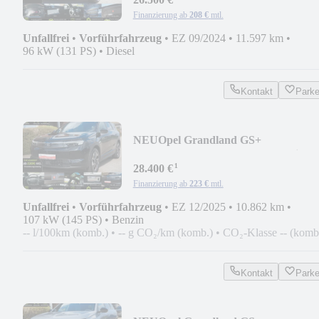
Finanzierung ab
208 €
mtl.
Unfallfrei
•
Vorführfahrzeug
•
EZ 09/2024
•
11.597 km
•
96 kW (131 PS)
•
Diesel
Kontakt
Park
NEU
Opel Grandland GS+
Panorama*Head Up*Focal*Matrix L
¹
28.400 €
Finanzierung ab
223 €
mtl.
Unfallfrei
•
Vorführfahrzeug
•
EZ 12/2025
•
10.862 km
•
107 kW (145 PS)
•
Benzin
-- l/100km (komb.)
•
-- g CO₂/km (komb.)
•
CO₂-Klasse -- (komb
Kontakt
Park