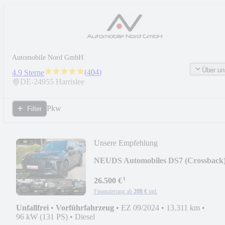
Automobile Nord GmbH
Über un
(
404
)
4.9 Sterne
DE-
24955
Harrislee
Pkw
Filter
Unsere Empfehlung
NEU
DS Automobiles DS7 (Crossback
Performance Line + 360 Kamera
¹
26.500 €
Finanzierung ab
208 €
mtl.
Unfallfrei
•
Vorführfahrzeug
•
EZ 09/2024
•
13.311 km
•
96 kW (131 PS)
•
Diesel