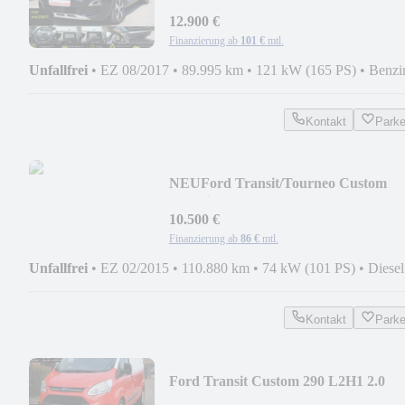
*Panorama*360 Kamera*AHK
12.900 €
Finanzierung ab
101 €
mtl.
Unfallfrei
•
EZ 08/2017
•
89.995 km
•
121 kW (165 PS)
•
Benzi
Kontakt
Park
NEU
Ford Transit/Tourneo Custom
Kombi 310 L1
10.500 €
Finanzierung ab
86 €
mtl.
Unfallfrei
•
EZ 02/2015
•
110.880 km
•
74 kW (101 PS)
•
Diesel
Kontakt
Park
Ford Transit Custom 290 L2H1 2.0
TDCI FWD 170HK