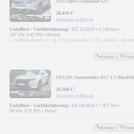
NEU
Opel Grandland GS+
Panorama*Head Up*Focal*Matrix L
¹
28.450 €
Finanzierung ab
223 €
mtl.
Unfallfrei
•
Vorführfahrzeug
•
EZ 12/2025
•
9.240 km
•
107 kW (145 PS)
•
Benzin
-- l/100km (komb.)
•
-- g CO₂/km (komb.)
•
CO₂-Klasse -- (komb
Kontakt
Park
NEU
DS Automobiles DS7 1.5 BlueHdi
Performance Line + 360 Kamera
¹
26.500 €
Finanzierung ab
208 €
mtl.
Unfallfrei
•
Vorführfahrzeug
•
EZ 09/2024
•
7.957 km
•
96 kW (131 PS)
•
Diesel
Kontakt
Park