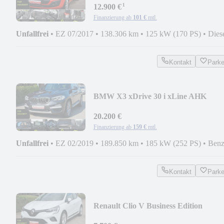
¹
12.900 €
Finanzierung ab
101 €
mtl.
Unfallfrei
•
EZ 07/2017
•
138.306 km
•
125 kW (170 PS)
•
Dies
Kontakt
Park
BMW X3 xDrive 30 i xLine AHK
20.200 €
Finanzierung ab
159 €
mtl.
Unfallfrei
•
EZ 02/2019
•
189.850 km
•
185 kW (252 PS)
•
Benz
Kontakt
Park
Renault Clio V Business Edition