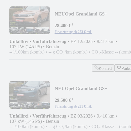
NEU
Opel Grandland GS+
Panorama*Head Up*Focal*Matrix L
¹
28.400 €
Finanzierung ab
223 €
mtl.
Unfallfrei
•
Vorführfahrzeug
•
EZ 12/2025
•
8.417 km
•
107 kW (145 PS)
•
Benzin
-- l/100km (komb.)
•
-- g CO₂/km (komb.)
•
CO₂-Klasse -- (komb
Kontakt
Park
NEU
Opel Grandland GS+
Panorama*Head Up*Focal*Matrix L
¹
29.500 €
Finanzierung ab
231 €
mtl.
Unfallfrei
•
Vorführfahrzeug
•
EZ 03/2026
•
9.410 km
•
107 kW (145 PS)
•
Benzin
-- l/100km (komb.)
•
-- g CO₂/km (komb.)
•
CO₂-Klasse -- (komb