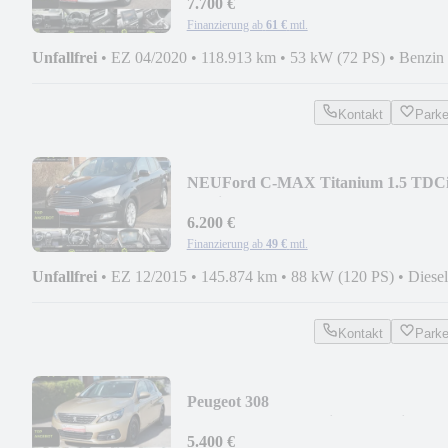
7.700 €
Finanzierung ab
61 €
mtl.
Unfallfrei
•
EZ 04/2020
•
118.913 km
•
53 kW (72 PS)
•
Benzin
Kontakt
Park
NEU
Ford C-MAX Titanium 1.5 TDC
Service Neu*HU AU Neu
6.200 €
Finanzierung ab
49 €
mtl.
Unfallfrei
•
EZ 12/2015
•
145.874 km
•
88 kW (120 PS)
•
Diesel
Kontakt
Park
Peugeot 308
Allure*Kamera*Navi*Automatik
5.400 €