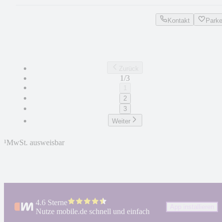
Kontakt
Park
Zurück
1/3
1
2
3
Weiter
¹
MwSt. ausweisbar
4.6 Sterne
App installieren
Nutze mobile.de schnell und einfach