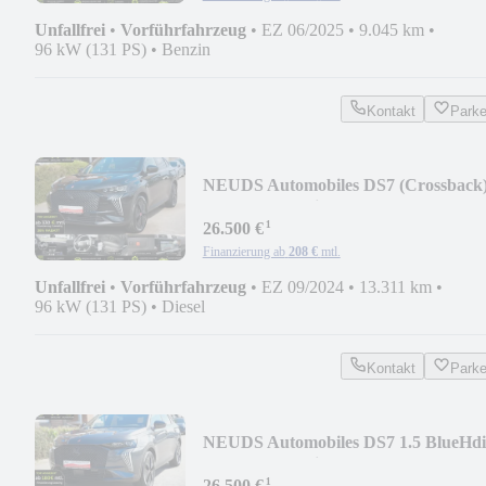
Unfallfrei
•
Vorführfahrzeug
•
EZ 06/2025
•
9.045 km
•
96 kW (131 PS)
•
Benzin
Kontakt
Park
NEU
DS Automobiles DS7 (Crossback
Performance Line + 360 Kamera
¹
26.500 €
Finanzierung ab
208 €
mtl.
Unfallfrei
•
Vorführfahrzeug
•
EZ 09/2024
•
13.311 km
•
96 kW (131 PS)
•
Diesel
Kontakt
Park
NEU
DS Automobiles DS7 1.5 BlueHdi
Performance Line + 360 Kamera
¹
26.500 €