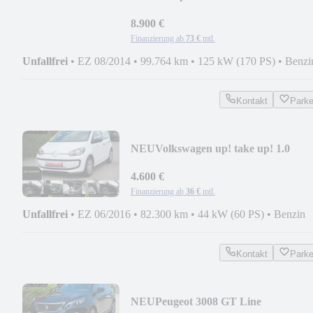
8.900 €
Finanzierung ab
73 €
mtl.
Unfallfrei
•
EZ 08/2014
•
99.764 km
•
125 kW (170 PS)
•
Benzi
Kontakt
Park
NEU
Volkswagen up! take up! 1.0
4.600 €
Finanzierung ab
36 €
mtl.
Unfallfrei
•
EZ 06/2016
•
82.300 km
•
44 kW (60 PS)
•
Benzin
Kontakt
Park
NEU
Peugeot 3008 GT Line