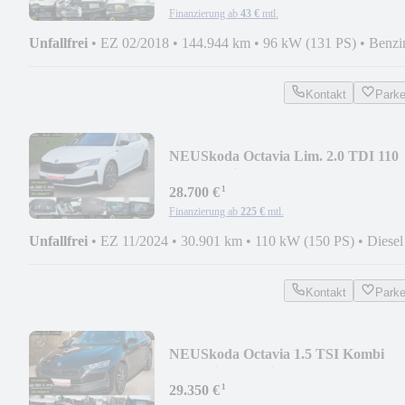
Finanzierung ab
43 €
mtl.
Unfallfrei
•
EZ 02/2018
•
144.944 km
•
96 kW (131 PS)
•
Benzi
Kontakt
Park
NEU
Skoda Octavia Lim. 2.0 TDI 110
kW Sportline
¹
28.700 €
Finanzierung ab
225 €
mtl.
Unfallfrei
•
EZ 11/2024
•
30.901 km
•
110 kW (150 PS)
•
Diesel
Kontakt
Park
NEU
Skoda Octavia 1.5 TSI Kombi
*Sportline*Matrix Led*ACC
¹
29.350 €