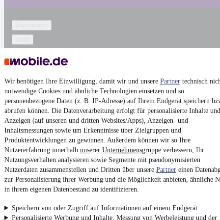
Impressum
AGB
Vertrag widerrufen
Datenschutz
Wir benötigen Ihre Einwilligung, damit wir und unsere
Partner
technisch nic
Datenschutzeinstellungen
notwendige Cookies und ähnliche Technologien einsetzen und so
Erklärung zur Barrierefreiheit
personenbezogene Daten (z. B. IP-Adresse) auf Ihrem Endgerät speichern bz
abrufen können. Die Datenverarbeitung erfolgt für personalisierte Inhalte un
Report Security Vulnerability (English)
Anzeigen (auf unseren und dritten Websites/Apps), Anzeigen- und
Inhaltsmessungen sowie um Erkenntnisse über Zielgruppen und
Powered by
Produktentwicklungen zu gewinnen. Außerdem können wir so Ihre
Nutzererfahrung innerhalb
unserer Unternehmensgruppe
verbessern, Ihr
Nutzungsverhalten analysieren sowie Segmente mit pseudonymisierten
Von
Auto verkaufen
über
E-Bikes
und
Gebrauchtwagen
:
Nutzerdaten zusammenstellen und Dritten über unsere
Partner
einen Datenabg
Besuche
mobile.de
zur Personalisierung ihrer Werbung und die Möglichkeit anbieten, ähnliche N
in ihrem eigenen Datenbestand zu identifizieren.
Speichern von oder Zugriff auf Informationen auf einem Endgerät
Personalisierte Werbung und Inhalte, Messung von Werbeleistung und der