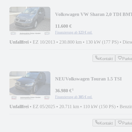
Volkswagen VW Sharan 2,0 TDI BM
DSG "Life" AHK 7-Sitzer
11.600 €
Finanzierung ab
123 €
mtl.
Unfallfrei
•
EZ 10/2013
•
230.800 km
•
130 kW (177 PS)
•
Dies
Kontakt
Park
NEU
Volkswagen Touran 1.5 TSI
Highline 7-S Pano LED R-line AHK
¹
36.980 €
Finanzierung ab
385 €
mtl.
Unfallfrei
•
EZ 05/2025
•
20.711 km
•
110 kW (150 PS)
•
Benzi
Kontakt
Park