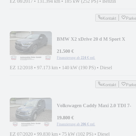
EZ 08/2017
•
131.394 km
•
185 kW (252 PS)
•
Benzin
Kontakt
Park
BMW X2 xDrive 20 d M Sport X
Alcantara HUD AHK
21.500 €
Finanzierung ab
224 €
mtl.
EZ 12/2018
•
97.173 km
•
140 kW (190 PS)
•
Diesel
Kontakt
Park
Volkswagen Caddy Maxi 2.0 TDI 7-
Sitzer PDC Navi AHK
19.800 €
Finanzierung ab
206 €
mtl.
EZ 07/2020
•
99.830 km
•
75 kW (102 PS)
•
Diesel