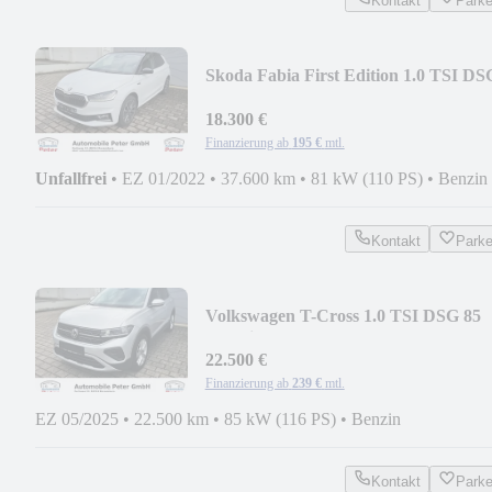
Kontakt
Park
Skoda Fabia First Edition 1.0 TSI DS
Keyless Kamera
18.300 €
Finanzierung ab
195 €
mtl.
Unfallfrei
•
EZ 01/2022
•
37.600 km
•
81 kW (110 PS)
•
Benzin
Kontakt
Park
Volkswagen T-Cross 1.0 TSI DSG 85
kW Life Kamera IQ.DRIVE
22.500 €
Finanzierung ab
239 €
mtl.
EZ 05/2025
•
22.500 km
•
85 kW (116 PS)
•
Benzin
Kontakt
Park