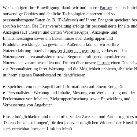
Vertrag widerrufen
Wir benötigen Ihre Einwilligung, damit wir und unsere
Partner
technisch nic
notwendige Cookies und ähnliche Technologien einsetzen und so
Datenschutz
personenbezogene Daten (z. B. IP-Adresse) auf Ihrem Endgerät speichern bz
Datenschutzeinstellungen
abrufen können. Die Datenverarbeitung erfolgt für personalisierte Inhalte un
Erklärung zur Barrierefreiheit
Anzeigen (auf unseren und dritten Websites/Apps), Anzeigen- und
Inhaltsmessungen sowie um Erkenntnisse über Zielgruppen und
Report Security Vulnerability (English)
Produktentwicklungen zu gewinnen. Außerdem können wir so Ihre
Nutzererfahrung innerhalb
unserer Unternehmensgruppe
verbessern, Ihr
Nutzungsverhalten analysieren sowie Segmente mit pseudonymisierten
Powered by
Nutzerdaten zusammenstellen und Dritten über unsere
Partner
einen Datenabg
zur Personalisierung ihrer Werbung und die Möglichkeit anbieten, ähnliche N
in ihrem eigenen Datenbestand zu identifizieren.
Von
Auto verkaufen
über
E-Bikes
und
Gebrauchtwagen
:
Besuche
mobile.de
Speichern von oder Zugriff auf Informationen auf einem Endgerät
Personalisierte Werbung und Inhalte, Messung von Werbeleistung und der
Performance von Inhalten, Zielgruppenforschung sowie Entwicklung und
Verbesserung von Angeboten
Einstellmöglichkeiten und mehr Infos zu den Zwecken und Partnern gibt es u
'Datenschutzeinstellungen', für den jederzeit möglichen Widerruf der Einwill
auch erreichbar über den Link im Menü.