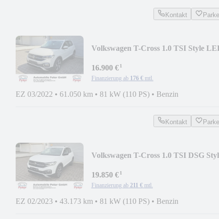
Kontakt
Park
Volkswagen T-Cross 1.0 TSI Style L
Kamera
¹
16.900 €
Finanzierung ab
176 €
mtl.
EZ 03/2022
•
61.050 km
•
81 kW (110 PS)
•
Benzin
Kontakt
Park
Volkswagen T-Cross 1.0 TSI DSG Styl
LED Kamera ACC
¹
19.850 €
Finanzierung ab
211 €
mtl.
EZ 02/2023
•
43.173 km
•
81 kW (110 PS)
•
Benzin