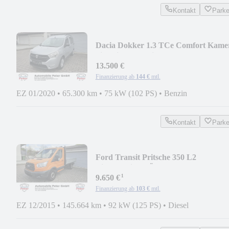
Kontakt
Park
Dacia Dokker 1.3 TCe Comfort Kame
Sitzheizung Navi
13.500 €
Finanzierung ab
144 €
mtl.
EZ 01/2020
•
65.300 km
•
75 kW (102 PS)
•
Benzin
Kontakt
Park
Ford Transit Pritsche 350 L2
Einzelkabine TÜV 07/28
¹
9.650 €
Finanzierung ab
103 €
mtl.
EZ 12/2015
•
145.664 km
•
92 kW (125 PS)
•
Diesel