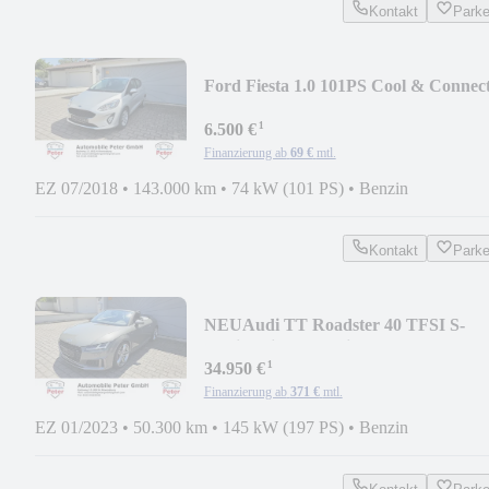
Kontakt
Park
Ford Fiesta 1.0 101PS Cool & Connec
Kamera
¹
6.500 €
Finanzierung ab
69 €
mtl.
EZ 07/2018
•
143.000 km
•
74 kW (101 PS)
•
Benzin
Kontakt
Park
NEU
Audi TT Roadster 40 TFSI S-
tronic S line Exclusive
¹
34.950 €
Finanzierung ab
371 €
mtl.
EZ 01/2023
•
50.300 km
•
145 kW (197 PS)
•
Benzin