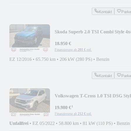
Kontakt
Park
Skoda Superb 2.0 TSI Combi Style 4x
18.950 €
Finanzierung ab
201 €
mtl.
EZ 12/2016
•
65.750 km
•
206 kW (280 PS)
•
Benzin
Kontakt
Park
Volkswagen T-Cross 1.0 TSI DSG Styl
Kamera ACC LED AHK
¹
19.980 €
Finanzierung ab
212 €
mtl.
Unfallfrei
•
EZ 05/2022
•
58.800 km
•
81 kW (110 PS)
•
Benzin