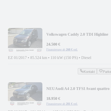
Volkswagen Caddy 2.0 TDI Highline
BMT 4Motion
24.500 €
Finanzierung ab
260 €
mtl.
EZ 01/2017
•
85.524 km
•
110 kW (150 PS)
•
Diesel
Kontakt
Park
NEU
Audi A4 2.0 TFSI Avant quattro
HUD Pano LED Virtual
18.950 €
Finanzierung ab
201 €
mtl.