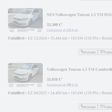
NEU
Volkswagen Touran 1.5 TSI DS
Pano Keyless Kamera AHK Dyn.
¹
33.300 €
Finanzierung ab
354 €
mtl.
Unfallfrei
•
EZ 12/2024
•
33.444 km
•
110 kW (150 PS)
•
Benzi
Kontakt
Park
Volkswagen Touran 1.5 TSI Comfortl
Pano AHK Kindersitz
¹
33.950 €
Finanzierung ab
360 €
mtl.
Unfallfrei
•
EZ 04/2025
•
24.400 km
•
110 kW (150 PS)
•
Benzi
Kontakt
Park