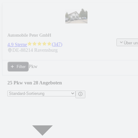
Automobile Peter GmbH
Über un
(
347
)
4.9 Sterne
DE-
88214
Ravensburg
Pkw
Filter
25 Pkw von 28 Angeboten