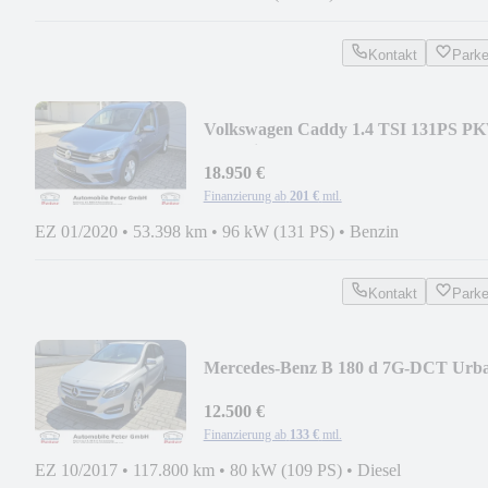
Kontakt
Park
Volkswagen Caddy 1.4 TSI 131PS P
Trendline BMT PDC
18.950 €
Finanzierung ab
201 €
mtl.
EZ 01/2020
•
53.398 km
•
96 kW (131 PS)
•
Benzin
Kontakt
Park
Mercedes-Benz B 180 d 7G-DCT Urb
Kamera LED
12.500 €
Finanzierung ab
133 €
mtl.
EZ 10/2017
•
117.800 km
•
80 kW (109 PS)
•
Diesel