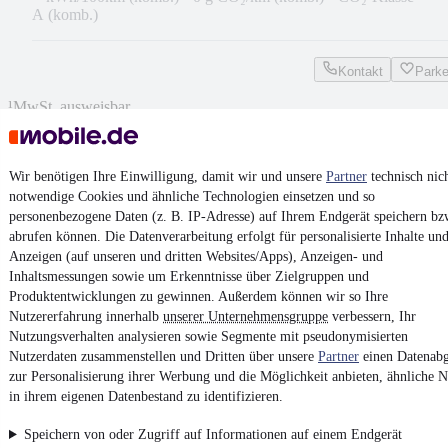
A (komb.)
Kontakt
Park
¹
MwSt. ausweisbar
Wir benötigen Ihre Einwilligung, damit wir und unsere
Partner
technisch nic
notwendige Cookies und ähnliche Technologien einsetzen und so
personenbezogene Daten (z. B. IP-Adresse) auf Ihrem Endgerät speichern bz
4.6 Sterne
App installieren
abrufen können. Die Datenverarbeitung erfolgt für personalisierte Inhalte un
Nutze mobile.de schnell und einfach
Anzeigen (auf unseren und dritten Websites/Apps), Anzeigen- und
Inhaltsmessungen sowie um Erkenntnisse über Zielgruppen und
Produktentwicklungen zu gewinnen. Außerdem können wir so Ihre
Nutzererfahrung innerhalb
unserer Unternehmensgruppe
verbessern, Ihr
Impressum
Nutzungsverhalten analysieren sowie Segmente mit pseudonymisierten
AGB
Nutzerdaten zusammenstellen und Dritten über unsere
Partner
einen Datenabg
zur Personalisierung ihrer Werbung und die Möglichkeit anbieten, ähnliche N
Vertrag widerrufen
in ihrem eigenen Datenbestand zu identifizieren.
Datenschutz
Speichern von oder Zugriff auf Informationen auf einem Endgerät
Datenschutzeinstellungen