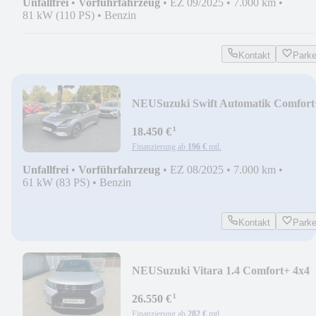
Unfallfrei
•
Vorführfahrzeug
•
EZ 09/2025
•
7.000 km
•
81 kW (110 PS)
•
Benzin
Kontakt
Park
NEU
Suzuki Swift Automatik Comfort
¹
18.450 €
Finanzierung ab
196 €
mtl.
Unfallfrei
•
Vorführfahrzeug
•
EZ 08/2025
•
7.000 km
•
61 kW (83 PS)
•
Benzin
Kontakt
Park
NEU
Suzuki Vitara 1.4 Comfort+ 4x4
¹
26.550 €
Finanzierung ab
282 €
mtl.