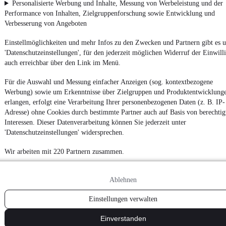
Personalisierte Werbung und Inhalte, Messung von Werbeleistung und der
Erklärung zur Barrierefreiheit
Performance von Inhalten, Zielgruppenforschung sowie Entwicklung und
Report Security Vulnerability (English)
Verbesserung von Angeboten
Einstellmöglichkeiten und mehr Infos zu den Zwecken und Partnern gibt es u
Powered by
'Datenschutzeinstellungen', für den jederzeit möglichen Widerruf der Einwill
auch erreichbar über den Link im Menü.
Entdecke
Kleinwagen
,
SUV
und
Wohnmobile
und mehr bei
Für die Auswahl und Messung einfacher Anzeigen (sog. kontextbezogene
mobile.de
Werbung) sowie um Erkenntnisse über Zielgruppen und Produktentwicklung
erlangen, erfolgt eine Verarbeitung Ihrer personenbezogenen Daten (z. B. IP-
Adresse) ohne Cookies durch bestimmte Partner auch auf Basis von berechtig
Interessen. Dieser Datenverarbeitung können Sie jederzeit unter
'Datenschutzeinstellungen' widersprechen.
Wir arbeiten mit 220 Partnern zusammen.
Ablehnen
Einstellungen verwalten
Einverstanden