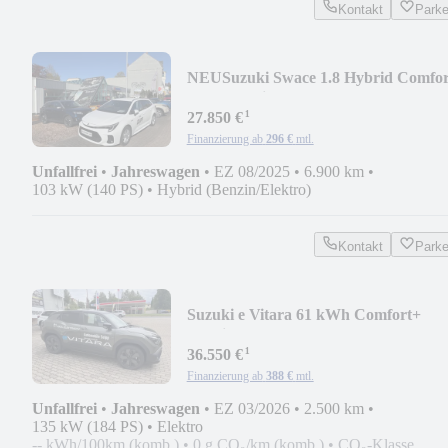
Kontakt
Park
NEU
Suzuki Swace 1.8 Hybrid Comfo
CVT Hybrid
¹
27.850 €
Finanzierung ab
296 €
mtl.
Unfallfrei
•
Jahreswagen
•
EZ 08/2025
•
6.900 km
•
103 kW (140 PS)
•
Hybrid (Benzin/Elektro)
Kontakt
Park
Suzuki e Vitara 61 kWh Comfort+
Allgrip
¹
36.550 €
Finanzierung ab
388 €
mtl.
Unfallfrei
•
Jahreswagen
•
EZ 03/2026
•
2.500 km
•
135 kW (184 PS)
•
Elektro
-- kWh/100km (komb.)
•
0 g CO₂/km (komb.)
•
CO₂-Klasse