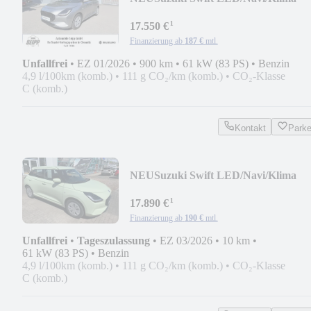
¹
17.550 €
Finanzierung ab
187 €
mtl.
Unfallfrei
•
EZ 01/2026
•
900 km
•
61 kW (83 PS)
•
Benzin
4,9 l/100km (komb.)
•
111 g CO₂/km (komb.)
•
CO₂-Klasse
C (komb.)
Kontakt
Park
NEU
Suzuki Swift LED/Navi/Klima
¹
17.890 €
Finanzierung ab
190 €
mtl.
Unfallfrei
•
Tageszulassung
•
EZ 03/2026
•
10 km
•
61 kW (83 PS)
•
Benzin
4,9 l/100km (komb.)
•
111 g CO₂/km (komb.)
•
CO₂-Klasse
C (komb.)