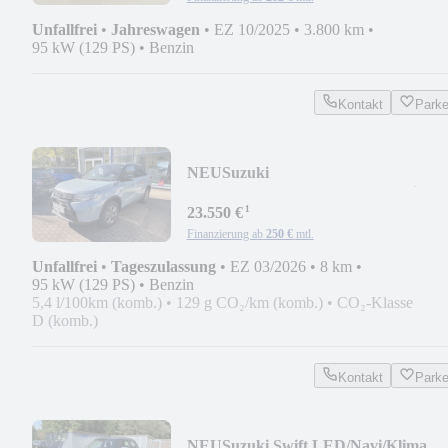
Unfallfrei
•
Jahreswagen
•
EZ 10/2025
•
3.800 km
•
95 kW (129 PS)
•
Benzin
Kontakt
Park
NEU
Suzuki
Comfort/Abstandstempomat/Navi/95
¹
23.550 €
Finanzierung ab
250 €
mtl.
Unfallfrei
•
Tageszulassung
•
EZ 03/2026
•
8 km
•
95 kW (129 PS)
•
Benzin
5,4 l/100km (komb.)
•
129 g CO₂/km (komb.)
•
CO₂-Klasse
D (komb.)
Kontakt
Park
NEU
Suzuki Swift LED/Navi/Klima