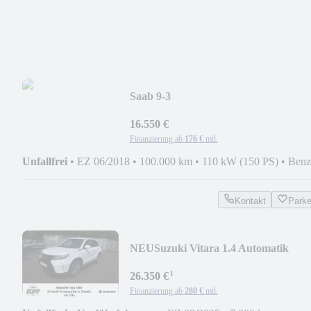
Saab 9-3
16.550 €
Finanzierung ab
176 €
mtl.
Unfallfrei
•
EZ 06/2018
•
100.000 km
•
110 kW (150 PS)
•
Benz
Kontakt
Park
NEU
Suzuki Vitara 1.4 Automatik
Allgrip
¹
26.350 €
Finanzierung ab
280 €
mtl.