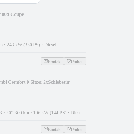
400d Coupe
Pano|360°|Head
km
•
243 kW (330 PS)
•
Diesel
Kontakt
Parken
bi Comfort 9-Sitzer 2xSchiebetür
3
•
205.360 km
•
106 kW (144 PS)
•
Diesel
Kontakt
Parken