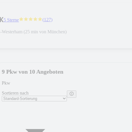
K
(
127
)
5 Sterne
n-Westerham (25 min von München)
9 Pkw von 10 Angeboten
Pkw
Sortieren nach