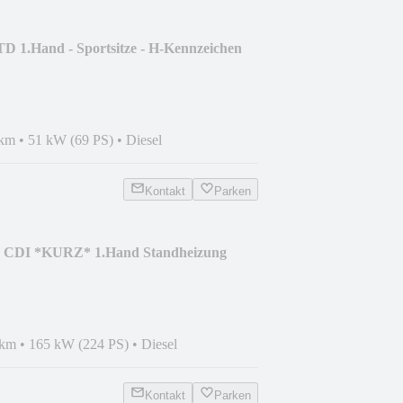
D 1.Hand - Sportsitze - H-Kennzeichen
 km
•
51 kW (69 PS)
•
Diesel
Kontakt
Parken
0 CDI *KURZ* 1.Hand Standheizung
 km
•
165 kW (224 PS)
•
Diesel
Kontakt
Parken