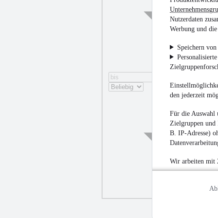
Unternehmensgr
Nutzerdaten zusa
Werbung und die 
Speichern von 
Personalisiert
Zielgruppenfors
Einstellmöglichke
den jederzeit mö
Für die Auswahl 
Zielgruppen und 
B. IP-Adresse) oh
Datenverarbeitung
Wir arbeiten mit
Ab