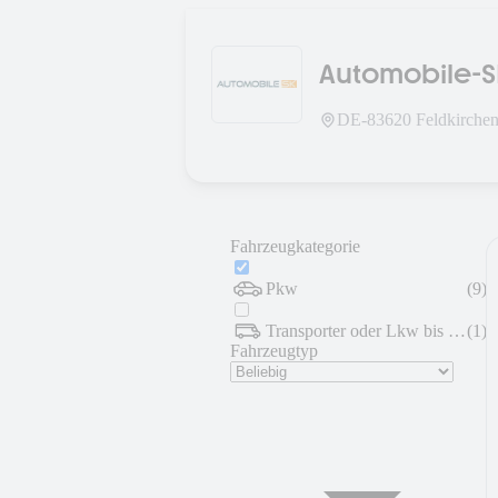
Automobile-S
DE-
83620
Feldkirche
Fahrzeugkategorie
Pkw
(
9
)
Transporter oder Lkw bis 7,5 t
(
1
)
Fahrzeugtyp