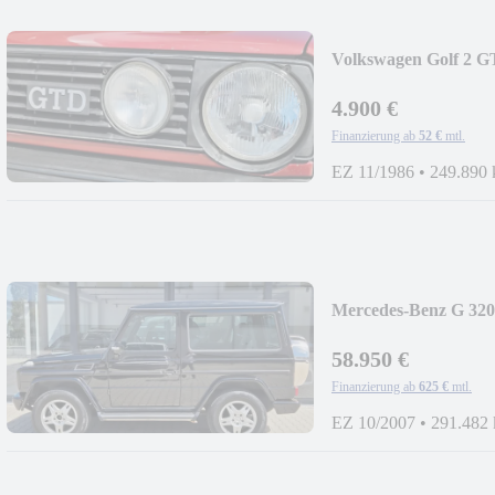
Volkswagen Golf 2 GT
4.900 €
Finanzierung ab
52 €
mtl.
EZ 11/1986
•
249.890
Mercedes-Benz G 32
AHK
58.950 €
Finanzierung ab
625 €
mtl.
EZ 10/2007
•
291.482