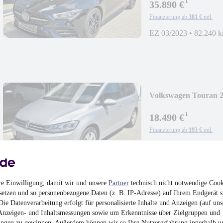
¹
35.890 €
Finanzierung ab
381 €
mtl.
EZ 03/2023
•
82.240 
Volkswagen Touran 2
AHK
¹
18.490 €
Finanzierung ab
193 €
mtl.
Unfallfrei
•
EZ 09/202
re Einwilligung, damit wir und unsere
Partner
technisch nicht notwendige Cook
setzen und so personenbezogene Daten (z. B. IP-Adresse) auf Ihrem Endgerät s
ie Datenverarbeitung erfolgt für personalisierte Inhalte und Anzeigen (auf uns
Volkswagen Touran 
Anzeigen- und Inhaltsmessungen sowie um Erkenntnisse über Zielgruppen und
Sitzer|Keyless|Standh
ngen zu gewinnen. Außerdem können wir so Ihre Nutzererfahrung innerhalb
u