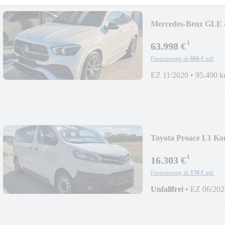
Mercedes-Benz GLE 
AMG|22"|Burmester|
¹
63.998 €
Finanzierung ab
666 €
mtl.
EZ 11/2020
•
95.490 
Toyota Proace L1 Kom
¹
16.303 €
Finanzierung ab
170 €
mtl.
Unfallfrei
•
EZ 06/202