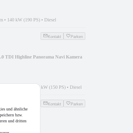
km
•
140 kW (190 PS)
•
Diesel
Kontakt
Parken
.0 TDI Highline Panorama Navi Kamera
1
•
174.589 km
•
110 kW (150 PS)
•
Diesel
Kontakt
Parken
ies und ähnliche
peichern bzw.
eren und dritten
2.0TDI Panorama|7-
ei
nserer