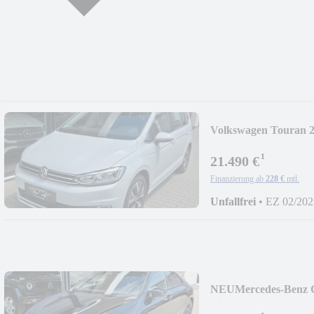
Volkswagen Touran 
¹
21.490 €
Finanzierung ab
228 €
mtl.
Unfallfrei
•
EZ 02/202
NEU
Mercedes-Benz
Night MBUX 360°