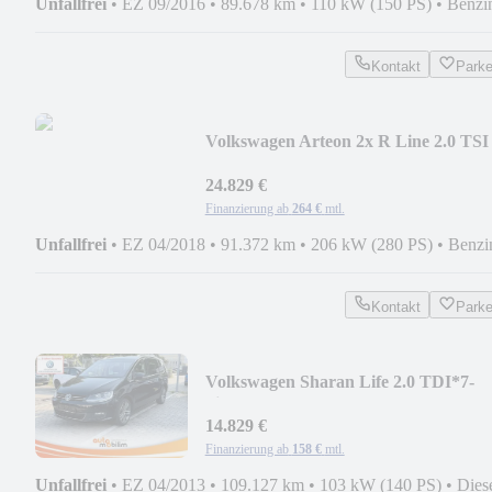
Unfallfrei
•
EZ 09/2016
•
89.678 km
•
110 kW (150 PS)
•
Benzi
Kontakt
Park
Volkswagen Arteon 2x R Line 2.0 TSI
DSG 4M*ACC*Spur*StdHzg
24.829 €
Finanzierung ab
264 €
mtl.
Unfallfrei
•
EZ 04/2018
•
91.372 km
•
206 kW (280 PS)
•
Benzi
Kontakt
Park
Volkswagen Sharan Life 2.0 TDI*7-
Sitz*E-Türe*PANO*KAM*NAV*
14.829 €
Finanzierung ab
158 €
mtl.
Unfallfrei
•
EZ 04/2013
•
109.127 km
•
103 kW (140 PS)
•
Dies