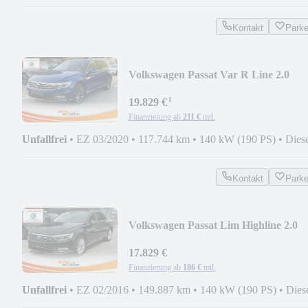
Kontakt
Park
Volkswagen Passat Var R Line 2.0
TDI*ACC*SpurA*PANO*LED*KA
¹
19.829 €
Finanzierung ab
211 €
mtl.
Unfallfrei
•
EZ 03/2020
•
117.744 km
•
140 kW (190 PS)
•
Dies
Kontakt
Park
Volkswagen Passat Lim Highline 2.0
TDI*DSG*4Motion PANO
17.829 €
Finanzierung ab
186 €
mtl.
Unfallfrei
•
EZ 02/2016
•
149.887 km
•
140 kW (190 PS)
•
Dies