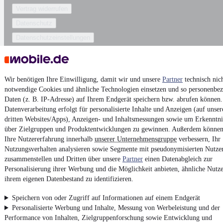
Vertrag widerrufen
Datenschutz
Datenschutzeinstellungen
Erklärung zur Barrierefreiheit
Report Security Vulnerability (English)
Wir benötigen Ihre Einwilligung, damit wir und unsere
Partner
technisch nic
notwendige Cookies und ähnliche Technologien einsetzen und so personenbe
Powered by
Daten (z. B. IP-Adresse) auf Ihrem Endgerät speichern bzw. abrufen können.
Datenverarbeitung erfolgt für personalisierte Inhalte und Anzeigen (auf unse
dritten Websites/Apps), Anzeigen- und Inhaltsmessungen sowie um Erkenntni
Von
Auto verkaufen
über
E-Bikes
und
Gebrauchtwagen
:
über Zielgruppen und Produktentwicklungen zu gewinnen. Außerdem können
Besuche
mobile.de
Ihre Nutzererfahrung innerhalb
unserer Unternehmensgruppe
verbessern, Ihr
Nutzungsverhalten analysieren sowie Segmente mit pseudonymisierten Nutze
zusammenstellen und Dritten über unsere
Partner
einen Datenabgleich zur
Personalisierung ihrer Werbung und die Möglichkeit anbieten, ähnliche Nutze
ihrem eigenen Datenbestand zu identifizieren.
Speichern von oder Zugriff auf Informationen auf einem Endgerät
Personalisierte Werbung und Inhalte, Messung von Werbeleistung und der
Performance von Inhalten, Zielgruppenforschung sowie Entwicklung und