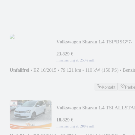
Volkswagen Sharan 1.4 TSI*DSG*7-
Sitz*AHK*PANO*XEN*NAV*Temp
23.829 €
Finanzierung ab
253 €
mtl.
Unfallfrei
•
EZ 10/2015
•
79.121 km
•
110 kW (150 PS)
•
Benzi
Kontakt
Park
Volkswagen Sharan 1.4 TSI ALLST
7-Sitz*E-Tür*ACC*XEN*LED
18.829 €
Finanzierung ab
200 €
mtl.