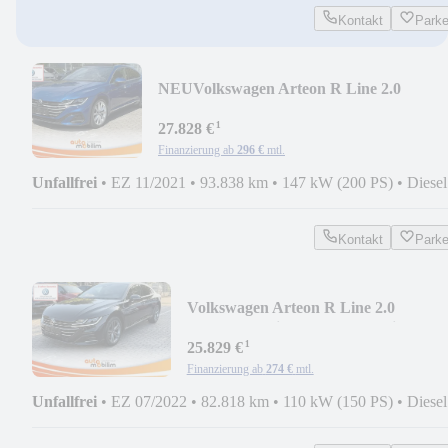
Kontakt
Park
NEU
Volkswagen Arteon R Line 2.0
TDI*DSG*4M*PANO*ACC*SpurA*VO
¹
27.828 €
Finanzierung ab
296 €
mtl.
Unfallfrei
•
EZ 11/2021
•
93.838 km
•
147 kW (200 PS)
•
Diesel
Kontakt
Park
Volkswagen Arteon R Line 2.0
TDI*DSG*Virtual*KAM*AssistenzP
¹
25.829 €
Finanzierung ab
274 €
mtl.
Unfallfrei
•
EZ 07/2022
•
82.818 km
•
110 kW (150 PS)
•
Diesel