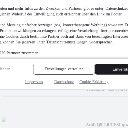
+LED+AHK+PANO
24.949 €
iten und mehr Infos zu den Zwecken und Partnern gibt es unter 'Datenschutzein
glichen Widerruf der Einwilligung auch erreichbar über den Link im Footer.
Finanzierung ab
265 €
mtl.
EZ 04/2016
•
127.143
und Messung einfacher Anzeigen (sog. kontextbezogene Werbung) sowie um Er
Produktentwicklungen zu erlangen, erfolgt eine Verarbeitung Ihrer personenbe
ne Cookies durch bestimmte Partner auch auf Basis von berechtigten Interesse
 können Sie jederzeit unter 'Datenschutzeinstellungen' widersprechen.
 220 Partnern zusammen.
Volkswagen T5 Multi
+AHK+LEDER+ST
lehnen
Einstellungen verwalten
Einvers
21.989 €
Finanzierung ab
234 €
mtl.
Impressum
Datenschutz
Cookie-Erklärung
Unfallfrei
•
EZ 05/201
Audi Q5 2.0 TFSI qua