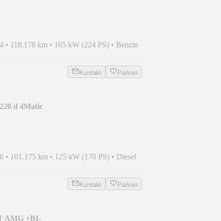
NDHZ+LEDER+
4
•
118.178 km
•
165 kW (224 PS)
•
Benzin
Kontakt
Parken
220 d 4Matic
NAVI+LEDER+TOTW.+
6
•
101.175 km
•
125 kW (170 PS)
•
Diesel
Kontakt
Parken
 T AMG +BI-