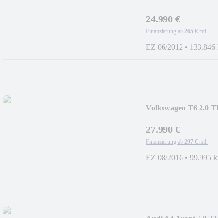
XENON+PANO+AC
24.990 €
Finanzierung ab
265 €
mtl.
EZ 06/2012
•
133.846
Volkswagen T6 2.0 T
SITZER+NAVI+AH
27.990 €
Finanzierung ab
297 €
mtl.
EZ 08/2016
•
99.995 