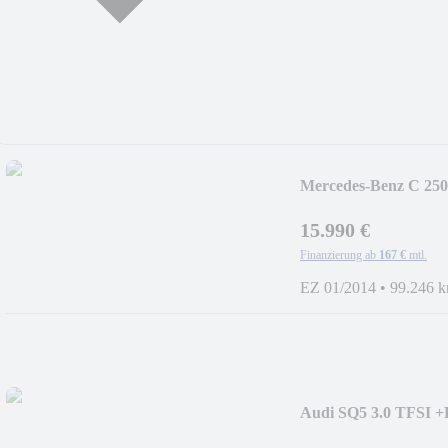
Mercedes-Benz C 25
XENON+PANO+NA
15.990 €
Finanzierung ab
167 €
mtl.
EZ 01/2014
•
99.246 
Audi SQ5 3.0 TFSI +
XENON+PANO+B&