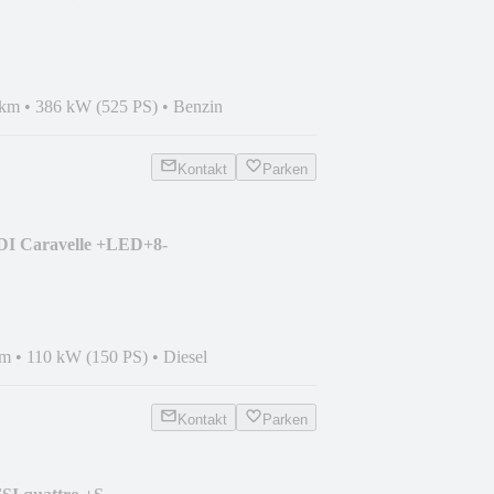
C+KESSY+DEUTSCH+H&K
 km
•
386 kW (525 PS)
•
Benzin
Kontakt
Parken
DI Caravelle +LED+8-
K+PDC+
km
•
110 kW (150 PS)
•
Diesel
Kontakt
Parken