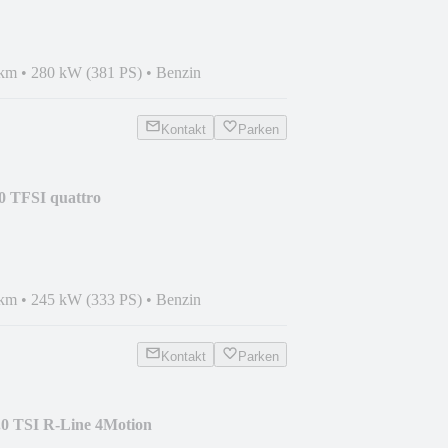
 km
•
280 kW (381 PS)
•
Benzin
Kontakt
Parken
0 TFSI quattro
TOTW.
 km
•
245 kW (333 PS)
•
Benzin
Kontakt
Parken
.0 TSI R-Line 4Motion
+ACC+