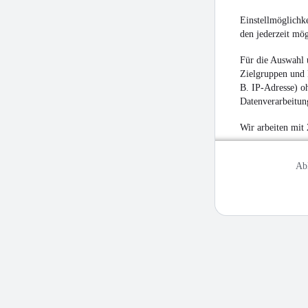
Einstellmöglichke
den jederzeit mö
Für die Auswahl 
Zielgruppen und 
B. IP-Adresse) oh
Datenverarbeitung
Wir arbeiten mit
Ab