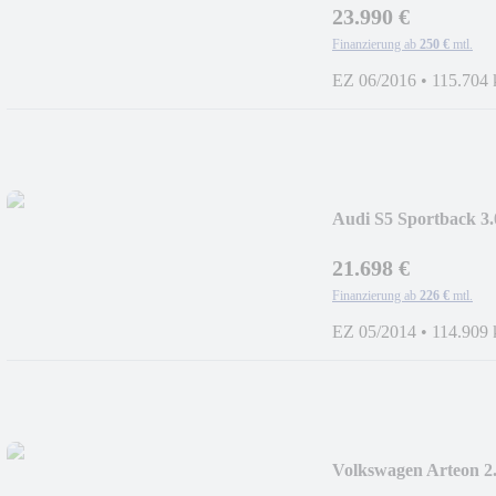
23.990 €
Finanzierung ab
250 €
mtl.
EZ 06/2016
•
115.704
Audi S5 Sportback 3.
+STANDHZ+AHK+
21.698 €
Finanzierung ab
226 €
mtl.
EZ 05/2014
•
114.909
Volkswagen Arteon 2
+PANO+STANDHZ