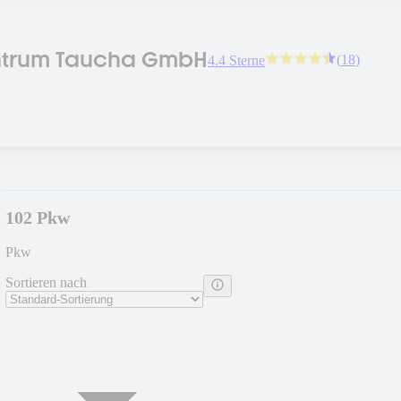
ntrum Taucha GmbH
(
18
)
4.4 Sterne
102 Pkw
Pkw
Sortieren nach