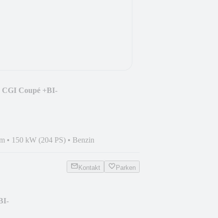
0 CGI Coupé +BI-
VI+SITZHZ+LEDER
km
•
150 kW (204 PS)
•
Benzin
Kontakt
Parken
BI-
O+LEDER+TOTW.+AHK+