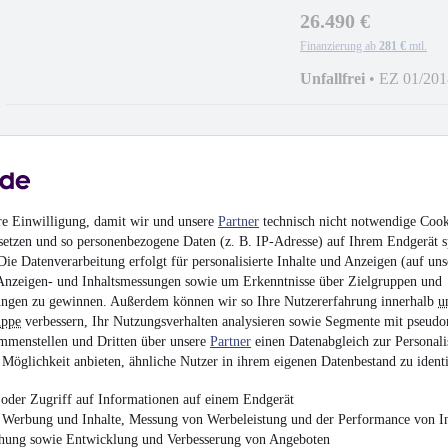
26.490 €
Finanzierung ab
281 €
mtl.
Unfallfrei
•
EZ 01/201
BMW X5 xDrive 35i
re Einwilligung, damit wir und unsere
Partner
technisch nicht notwendige Cook
XENON+PANO+AH
setzen und so personenbezogene Daten (z. B. IP-Adresse) auf Ihrem Endgerät s
27.743 €
ie Datenverarbeitung erfolgt für personalisierte Inhalte und Anzeigen (auf uns
Finanzierung ab
295 €
mtl.
Anzeigen- und Inhaltsmessungen sowie um Erkenntnisse über Zielgruppen und
ngen zu gewinnen. Außerdem können wir so Ihre Nutzererfahrung innerhalb
u
EZ 07/2017
•
83.115 
uppe
verbessern, Ihr Nutzungsverhalten analysieren sowie Segmente mit pseudo
mmenstellen und Dritten über unsere
Partner
einen Datenabgleich zur Personali
Möglichkeit anbieten, ähnliche Nutzer in ihrem eigenen Datenbestand zu identi
oder Zugriff auf Informationen auf einem Endgerät
e Werbung und Inhalte, Messung von Werbeleistung und der Performance von In
Mercedes-Benz C 43
chung sowie Entwicklung und Verbesserung von Angeboten