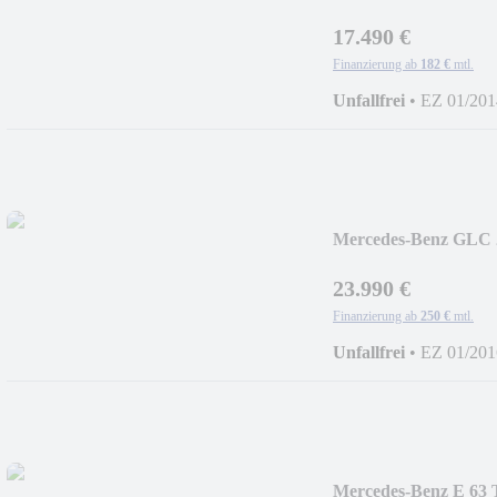
XEN.+PANO+STA
17.490 €
Finanzierung ab
182 €
mtl.
Unfallfrei
•
EZ 01/201
Mercedes-Benz GLC 
+LED+AIRMATIC+
23.990 €
Finanzierung ab
250 €
mtl.
Unfallfrei
•
EZ 01/201
Mercedes-Benz E 63