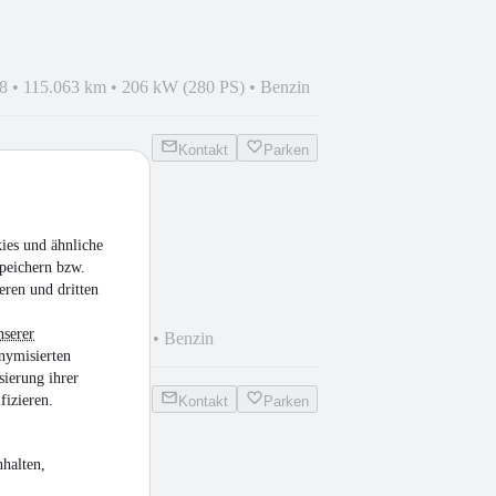
8
•
115.063 km
•
206 kW (280 PS)
•
Benzin
Kontakt
Parken
 +M-PAKET+BI-
ies und ähnliche
K+NAVI+
peichern bzw.
eren und dritten
nserer
km
•
225 kW (306 PS)
•
Benzin
nymisierten
sierung ihrer
fizieren.
Kontakt
Parken
halten,
 AMG T 4Matic