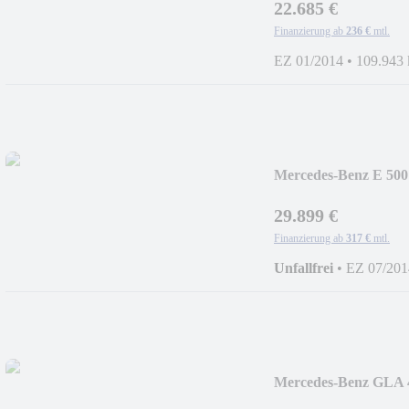
22.685 €
Finanzierung ab
236 €
mtl.
EZ 01/2014
•
109.943
Mercedes-Benz E 5
PAKET+DEUTSCH
29.899 €
Finanzierung ab
317 €
mtl.
Unfallfrei
•
EZ 07/201
Mercedes-Benz GLA
+PANO+DAB+NIG