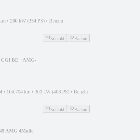
 km
•
260 kW (354 PS)
•
Benzin
Kontakt
Parken
00 CGI BE +AMG-
+ACC+AIRSCARF+SHZ
4
•
104.704 km
•
300 kW (408 PS)
•
Benzin
Kontakt
Parken
 45 AMG 4Matic
HT+AMG DYNAMIC+