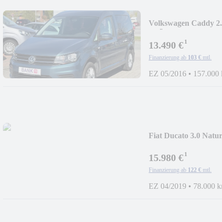
Volkswagen Caddy
*TÜV NEU*
¹
13.490 €
Finanzierung ab
103 €
mtl.
EZ 05/2016
•
157.000
Fiat Ducato 3.0 Na
¹
15.980 €
Finanzierung ab
122 €
mtl.
EZ 04/2019
•
78.000 