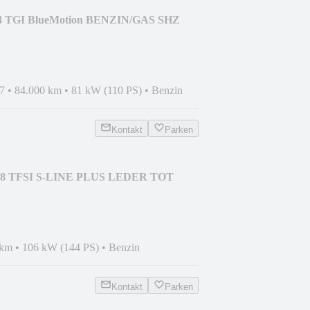
1.4 TGI BlueMotion BENZIN/GAS SHZ
7
•
84.000 km
•
81 kW (110 PS)
•
Benzin
Kontakt
Parken
 1.8 TFSI S-LINE PLUS LEDER TOT
 km
•
106 kW (144 PS)
•
Benzin
Kontakt
Parken