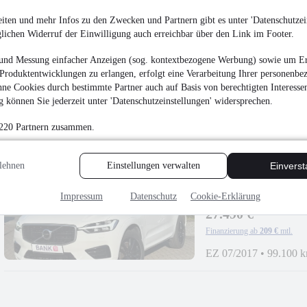
iten und mehr Infos zu den Zwecken und Partnern gibt es unter 'Datenschutzein
Skoda Superb 1.5
glichen Widerruf der Einwilligung auch erreichbar über den Link im Footer.
CANTON ACC
18.990 €
und Messung einfacher Anzeigen (sog. kontextbezogene Werbung) sowie um Er
Produktentwicklungen zu erlangen, erfolgt eine Verarbeitung Ihrer personenbe
Finanzierung ab
145 €
mtl.
ne Cookies durch bestimmte Partner auch auf Basis von berechtigten Interesse
EZ 04/2019
•
107.000
 können Sie jederzeit unter 'Datenschutzeinstellungen' widersprechen.
 220 Partnern zusammen.
lehnen
Einstellungen verwalten
Einvers
Volvo XC60 AWD 
Impressum
Datenschutz
Cookie-Erklärung
HUD ACC
¹
27.490 €
Finanzierung ab
209 €
mtl.
EZ 07/2017
•
99.100 