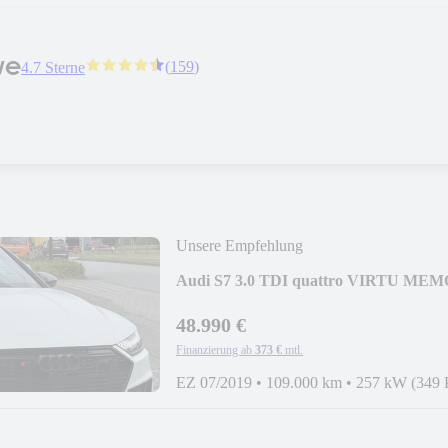
we
(
159
)
4.7 Sterne
Unsere Empfehlung
Audi S7 3.0 TDI quattro VIRTU M
48.990 €
Finanzierung ab
373 €
mtl.
EZ 07/2019
•
109.000 km
•
257 kW (349 