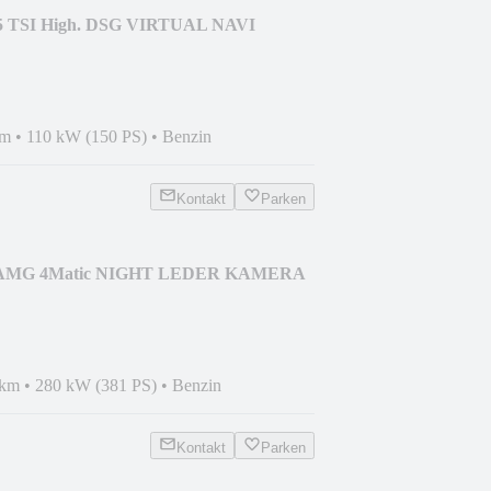
1.5 TSI High. DSG VIRTUAL NAVI
km
•
110 kW (150 PS)
•
Benzin
Kontakt
Parken
45 AMG 4Matic NIGHT LEDER KAMERA
N
 km
•
280 kW (381 PS)
•
Benzin
Kontakt
Parken