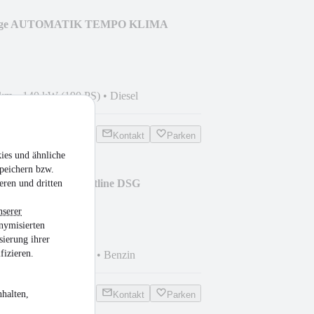
tage AUTOMATIK TEMPO KLIMA
 km
•
140 kW (190 PS)
•
Diesel
Kontakt
Parken
ies und ähnliche
peichern bzw.
.4 TGI BMT Comfortline DSG
eren und dritten
nserer
nymisierten
sierung ihrer
fizieren.
 km
•
81 kW (110 PS)
•
Benzin
halten,
Kontakt
Parken