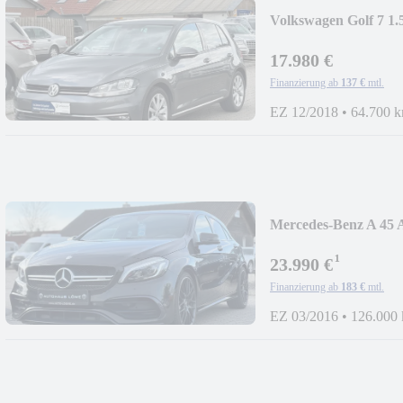
Volkswagen Golf 7 
KAMERA ACC
17.980 €
Finanzierung ab
137 €
mtl.
EZ 12/2018
•
64.700 
Mercedes-Benz A 
HARMAN-KARDO
¹
23.990 €
Finanzierung ab
183 €
mtl.
EZ 03/2016
•
126.000