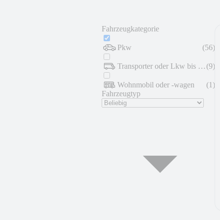
Fahrzeugkategorie
Pkw
(
56
)
Transporter oder Lkw bis 7,5 t
(
9
)
Wohnmobil oder -wagen
(
1
)
Fahrzeugtyp