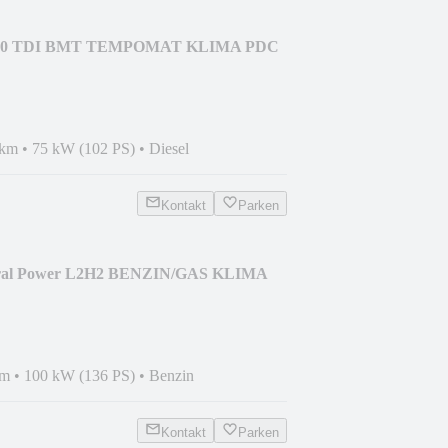
 2.0 TDI BMT TEMPOMAT KLIMA PDC
 km
•
75 kW (102 PS)
•
Diesel
Kontakt
Parken
tural Power L2H2 BENZIN/GAS KLIMA
km
•
100 kW (136 PS)
•
Benzin
Kontakt
Parken