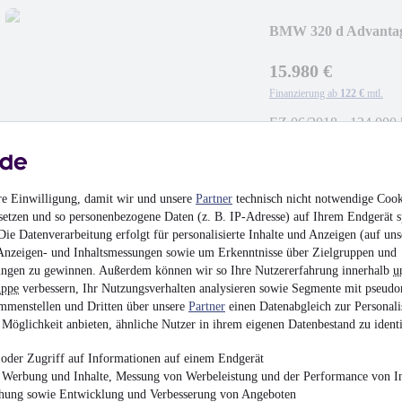
BMW 320 d Advan
GARANTIE
15.980 €
Finanzierung ab
122 €
mtl.
EZ 06/2018
•
124.000
re Einwilligung, damit wir und unsere
Partner
technisch nicht notwendige Cook
setzen und so personenbezogene Daten (z. B. IP-Adresse) auf Ihrem Endgerät s
Volkswagen Golf 7 1
ie Datenverarbeitung erfolgt für personalisierte Inhalte und Anzeigen (auf uns
BENZIN/GAS SH
Anzeigen- und Inhaltsmessungen sowie um Erkenntnisse über Zielgruppen und
¹
ngen zu gewinnen. Außerdem können wir so Ihre Nutzererfahrung innerhalb
u
11.590 €
uppe
verbessern, Ihr Nutzungsverhalten analysieren sowie Segmente mit pseudo
Finanzierung ab
89 €
mtl.
mmenstellen und Dritten über unsere
Partner
einen Datenabgleich zur Personali
Möglichkeit anbieten, ähnliche Nutzer in ihrem eigenen Datenbestand zu identi
EZ 03/2018
•
162.000
oder Zugriff auf Informationen auf einem Endgerät
e Werbung und Inhalte, Messung von Werbeleistung und der Performance von In
chung sowie Entwicklung und Verbesserung von Angeboten