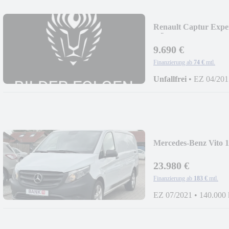
Renault Captur Ex
TÜV NEU
9.690 €
Finanzierung ab
74 €
mtl.
Unfallfrei
•
EZ 04/201
Mercedes-Benz Vi
NAVI 3-SITZE
23.980 €
Finanzierung ab
183 €
mtl.
EZ 07/2021
•
140.000