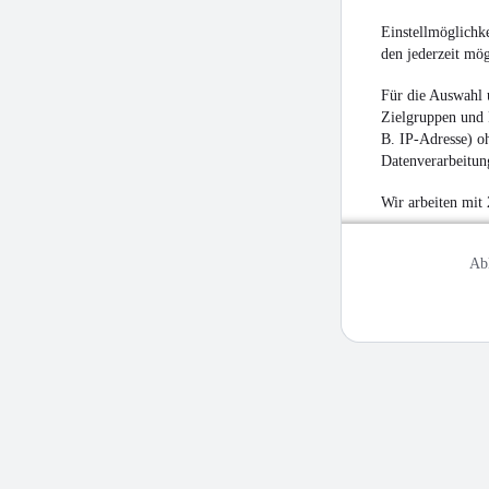
Einstellmöglichke
den jederzeit mö
Für die Auswahl 
Zielgruppen und 
B. IP-Adresse) oh
Datenverarbeitung
Wir arbeiten mit
Ab