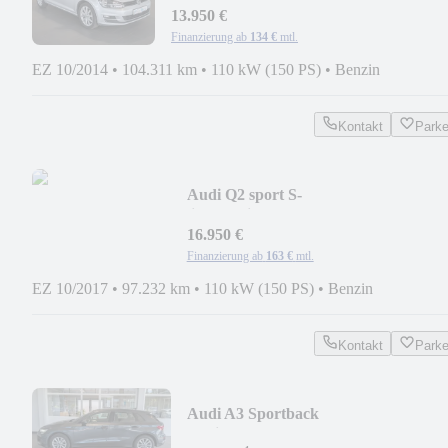
13.950 €
Finanzierung ab
134 €
mtl.
EZ 10/2014
•
104.311 km
•
110 kW (150 PS)
•
Benzin
Kontakt
Park
Audi Q2 sport S-
line*Navi*Kamera*LED*Tempomat
16.950 €
Finanzierung ab
163 €
mtl.
EZ 10/2017
•
97.232 km
•
110 kW (150 PS)
•
Benzin
Kontakt
Park
Audi A3 Sportback
Navi*LED*Kamera*DAB*