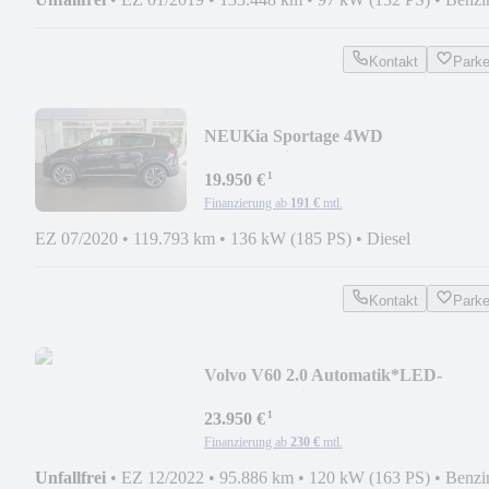
Kontakt
Park
NEU
Kia Sportage 4WD
Auto.*Navi*AHK*E-
¹
GSD*ACC*Kamera
19.950 €
Finanzierung ab
191 €
mtl.
EZ 07/2020
•
119.793 km
•
136 kW (185 PS)
•
Diesel
Kontakt
Park
Volvo V60 2.0 Automatik*LED-
ILS*ACC*Virtual*CarPlay*18
¹
23.950 €
Finanzierung ab
230 €
mtl.
Unfallfrei
•
EZ 12/2022
•
95.886 km
•
120 kW (163 PS)
•
Benzi