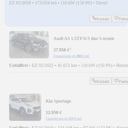
EZ 01/2018
•
173.054 km
•
110 kW (150 PS)
•
Diesel
Kontakt
Park
Audi A3 1.5TFSi S line S-tronic
Limousine*Virtual*LED
¹
27.950 €
Finanzierung ab
268 €
mtl.
Unfallfrei
•
EZ 02/2022
•
41.672 km
•
110 kW (150 PS)
•
Benzi
Kontakt
Park
Kia Sportage
1.Hand*Navi*Kamera*Sitzheizung*CarPl
12.950 €
Finanzierung ab
124 €
mtl.
Unfallfrei
•
EZ 01/2019
•
133.448 km
•
97 kW (132 PS)
•
Benzi