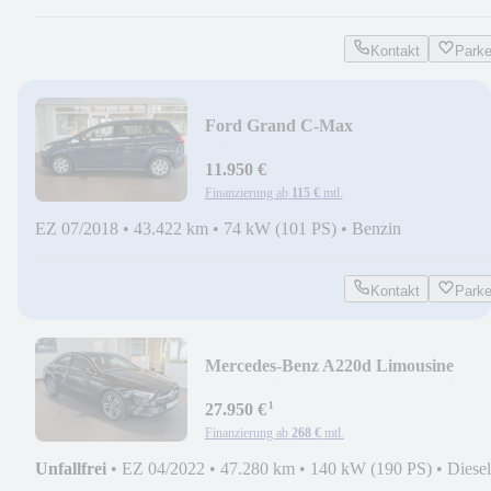
Kontakt
Park
Ford Grand C-Max
Klima*AHK*Tempom.*PDC*
11.950 €
Finanzierung ab
115 €
mtl.
EZ 07/2018
•
43.422 km
•
74 kW (101 PS)
•
Benzin
Kontakt
Park
Mercedes-Benz A220d Limousine
Progressive*Aut.*LED*KAM*Sitzhz
¹
27.950 €
Finanzierung ab
268 €
mtl.
Unfallfrei
•
EZ 04/2022
•
47.280 km
•
140 kW (190 PS)
•
Diesel