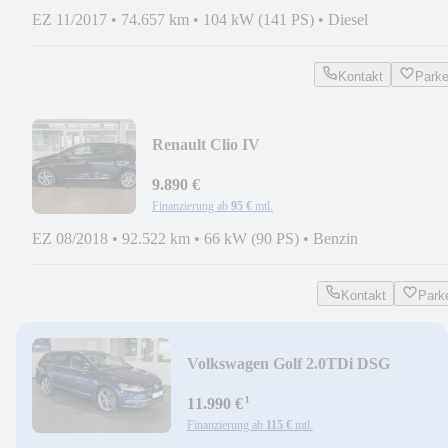
EZ 11/2017
•
74.657 km
•
104 kW (141 PS)
•
Diesel
Kontakt
Park
Renault Clio IV
Limited*Navi*DAB*PDC*Sitzh.*Klimaaut
9.890 €
Finanzierung ab
95 €
mtl.
EZ 08/2018
•
92.522 km
•
66 kW (90 PS)
•
Benzin
Kontakt
Park
Volkswagen Golf 2.0TDi DSG
Highline*Panorama*LED*Standheizg
¹
11.990 €
Finanzierung ab
115 €
mtl.