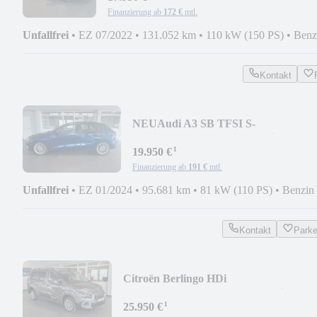
Finanzierung ab
172 €
mtl.
Unfallfrei
•
EZ 07/2022
•
131.052 km
•
110 kW (150 PS)
•
Benz
Kontakt
NEU
Audi A3 SB TFSI S-
tronic*NAV*LED*Virtual*Sitzheizun
¹
19.950 €
Finanzierung ab
191 €
mtl.
Unfallfrei
•
EZ 01/2024
•
95.681 km
•
81 kW (110 PS)
•
Benzin
Kontakt
Park
Citroën Berlingo HDi
Aut.*Rollstuhlrampe*HUD*Navi*Kame
¹
25.950 €