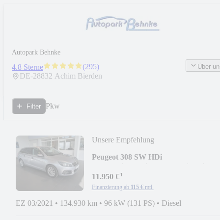
Autopark Behnke
(
295
)
4.8 Sterne
Über un
DE-
28832
Achim Bierden
Pkw
Filter
Unsere Empfehlung
Peugeot 308 SW HDi
Automatik*Navi*Kamera*Sitzheizun
¹
11.950 €
Finanzierung ab
115 €
mtl.
EZ 03/2021
•
134.930 km
•
96 kW (131 PS)
•
Diesel