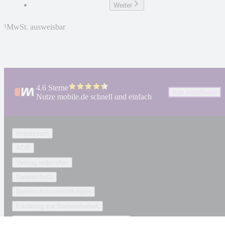
Weiter
¹
MwSt. ausweisbar
4.6 Sterne
App installieren
Nutze mobile.de schnell und einfach
Impressum
AGB
Vertrag widerrufen
Datenschutz
Datenschutzeinstellungen
Erklärung zur Barrierefreiheit
Report Security Vulnerability (English)