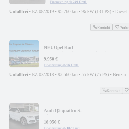
Finanzierung ab
249 €
mtl.
Unfallfrei
•
EZ 08/2019
•
95.760 km
•
96 kW (131 PS)
•
Diesel
Kontakt
Park
NEU
Opel Karl
Easytronic*Klima*PDC*Sitzheizung*Len
9.950 €
Finanzierung ab
96 €
mtl.
Unfallfrei
•
EZ 03/2018
•
92.560 km
•
55 kW (75 PS)
•
Benzin
Kontakt
Audi Q5 quattro S-
Line*DSG*AHK*ACC*Standh.*Panor.*
18.950 €
Finanzierung ab
182 €
mtl.