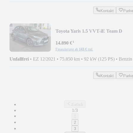
Kontakt
Park
Toyota Yaris 1.5 VVT-iE Team D
LED*ACC*CarPlay*Kamera
¹
14.890 €
Finanzierung ab
143 €
mtl.
Unfallfrei
•
EZ 12/2021
•
75.850 km
•
92 kW (125 PS)
•
Benzin
Kontakt
Park
Zurück
1/3
1
2
3