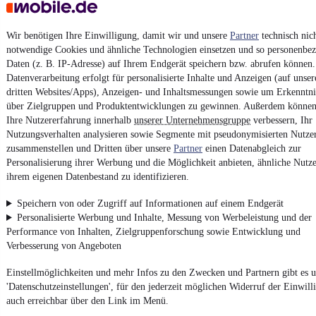
Powered by
Wir benötigen Ihre Einwilligung, damit wir und unsere
Partner
technisch nic
notwendige Cookies und ähnliche Technologien einsetzen und so personenbe
Daten (z. B. IP-Adresse) auf Ihrem Endgerät speichern bzw. abrufen können.
Ob
Neuwagen
,
Gebrauchtwagen
oder
Leasing-Angebote
: Alle
Datenverarbeitung erfolgt für personalisierte Inhalte und Anzeigen (auf unse
Fahrzeuge gibt es bei mobile.de
dritten Websites/Apps), Anzeigen- und Inhaltsmessungen sowie um Erkenntni
über Zielgruppen und Produktentwicklungen zu gewinnen. Außerdem können
Ihre Nutzererfahrung innerhalb
unserer Unternehmensgruppe
verbessern, Ihr
Nutzungsverhalten analysieren sowie Segmente mit pseudonymisierten Nutze
zusammenstellen und Dritten über unsere
Partner
einen Datenabgleich zur
Personalisierung ihrer Werbung und die Möglichkeit anbieten, ähnliche Nutze
ihrem eigenen Datenbestand zu identifizieren.
Speichern von oder Zugriff auf Informationen auf einem Endgerät
Personalisierte Werbung und Inhalte, Messung von Werbeleistung und der
Performance von Inhalten, Zielgruppenforschung sowie Entwicklung und
Verbesserung von Angeboten
Einstellmöglichkeiten und mehr Infos zu den Zwecken und Partnern gibt es u
'Datenschutzeinstellungen', für den jederzeit möglichen Widerruf der Einwill
auch erreichbar über den Link im Menü.