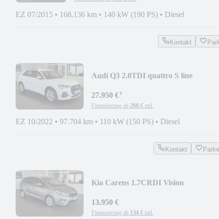
EZ 07/2015
•
168.136 km
•
140 kW (190 PS)
•
Diesel
Kontakt
Par
Audi Q3 2.0TDI quattro S line
Aut*AHK*ACC*LED*Virtual
¹
27.950 €
Finanzierung ab
268 €
mtl.
EZ 10/2022
•
97.704 km
•
110 kW (150 PS)
•
Diesel
Kontakt
Park
Kia Carens 1.7CRDI Vision
Autom.*AHK*KAM*Sitzh.*
13.950 €
Finanzierung ab
134 €
mtl.