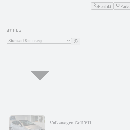
Kontakt
Park
47 Pkw
Volkswagen Golf VII
Cup*DSG*KAM*Ponarama*Sitzh.*PD