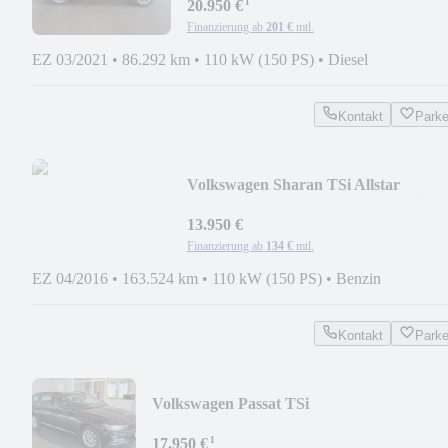
¹
20.950 €
Finanzierung ab
201 €
mtl.
EZ 03/2021
•
86.292 km
•
110 kW (150 PS)
•
Diesel
Kontakt
Park
Volkswagen Sharan TSi Allstar
Panorama*Xenon*ACC*PDC*Sitzh.
13.950 €
Finanzierung ab
134 €
mtl.
EZ 04/2016
•
163.524 km
•
110 kW (150 PS)
•
Benzin
Kontakt
Park
Volkswagen Passat TSi
DSG*AHK*LED*ACC*KAM*Massage*Ca
¹
17.950 €