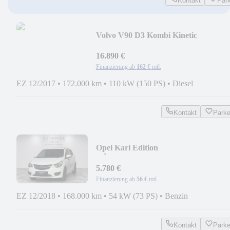
Kontakt
Par
Volvo V90 D3 Kombi Kinetic
NAVI|TEMPOMAT|LED|SHZ|TOU
16.890 €
Finanzierung ab
162 €
mtl.
EZ 12/2017
•
172.000 km
•
110 kW (150 PS)
•
Diesel
Kontakt
Park
Opel Karl Edition
TÜV|KLIMA|ISOFIX
5.780 €
Finanzierung ab
56 €
mtl.
EZ 12/2018
•
168.000 km
•
54 kW (73 PS)
•
Benzin
Kontakt
Park