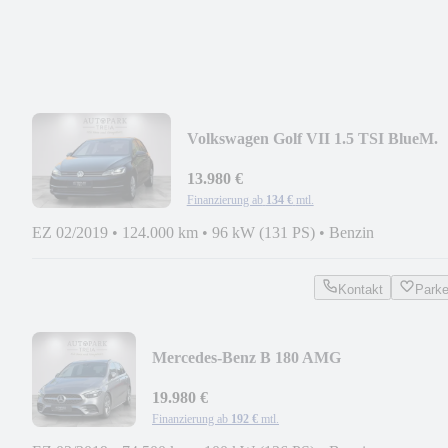
Volkswagen Golf VII 1.5 TSI BlueM.
ACC|NAVI|LED|SHZ|KAMERA
13.980 €
Finanzierung ab
134 €
mtl.
EZ 02/2019
•
124.000 km
•
96 kW (131 PS)
•
Benzin
Kontakt
Park
Mercedes-Benz B 180 AMG
NAVI|TEMPOMAT|PANO|AHK|ALCAN
19.980 €
Finanzierung ab
192 €
mtl.