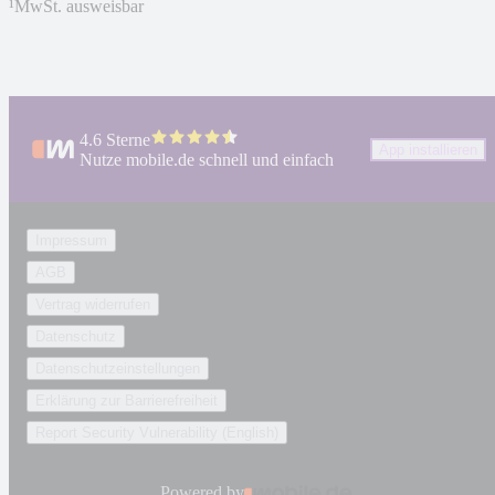
¹
MwSt. ausweisbar
4.6 Sterne
App installieren
Nutze mobile.de schnell und einfach
Impressum
AGB
Vertrag widerrufen
Datenschutz
Datenschutzeinstellungen
Erklärung zur Barrierefreiheit
Report Security Vulnerability (English)
Powered by