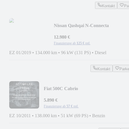
Kontakt
Pa
Nissan Qashqai N-Connecta
PANO|TMP|SPURH|LED|NAVI|360°
12.980 €
Finanzierung ab
125 €
mtl.
EZ 01/2019
•
134.000 km
•
96 kW (131 PS)
•
Diesel
Kontakt
Park
Fiat 500C Cabrio
PDC|MULTILENKRAD|ALUFELGEN|
5.890 €
Finanzierung ab
57 €
mtl.
EZ 10/2011
•
138.000 km
•
51 kW (69 PS)
•
Benzin