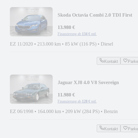
Skoda Octavia Combi 2.0 TDI First
Edition HEAD-UP|VOLL
13.980 €
Finanzierung ab
134 €
mtl.
EZ 11/2020
•
213.000 km
•
85 kW (116 PS)
•
Diesel
Kontakt
Park
Jaguar XJ8 4.0 V8 Sovereign
SHZ|TEMPOMAT|SCHIEBEDACH
11.980 €
Finanzierung ab
128 €
mtl.
EZ 06/1998
•
164.000 km
•
209 kW (284 PS)
•
Benzin
Kontakt
Park