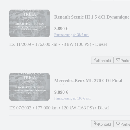
Renault Scenic III 1.5 dCi Dynamique
AHK|TEMPOMAT|PANO
3.890 €
Finanzierung ab
38 €
mtl.
EZ 11/2009
•
176.000 km
•
78 kW (106 PS)
•
Diesel
Kontakt
Park
Mercedes-Benz ML 270 CDI Final
Edition
NAVI|AHK|TEMPOMAT|XENON
9.890 €
Finanzierung ab
105 €
mtl.
EZ 07/2002
•
177.000 km
•
120 kW (163 PS)
•
Diesel
Kontakt
Park