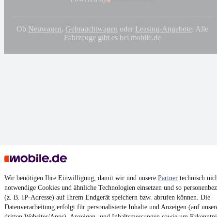
Ob
Neuwagen
,
Gebrauchtwagen
oder
Leasing-Angebote
: Alle
Fahrzeuge gibt es bei mobile.de
Wir benötigen Ihre Einwilligung, damit wir und unsere
Partner
technisch nic
notwendige Cookies und ähnliche Technologien einsetzen und so personenbe
(z. B. IP-Adresse) auf Ihrem Endgerät speichern bzw. abrufen können. Die
Datenverarbeitung erfolgt für personalisierte Inhalte und Anzeigen (auf unse
dritten Websites/Apps), Anzeigen- und Inhaltsmessungen sowie um Erkenntni