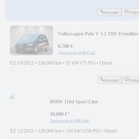
Kontakt
Park
Volkswagen Polo V 1.2 TDI Trendline
TEMPOMAT|KLIMA|PDC
6.780 €
Finanzierung ab
65 €
mtl.
EZ 03/2012
•
128.000 km
•
55 kW (75 PS)
•
Diesel
Kontakt
Park
BMW 118d Sport Line
VIRTUAL|NAVI|ACC|AUTOMATIK|L
¹
19.890 €
Finanzierung ab
191 €
mtl.
EZ 12/2022
•
129.900 km
•
110 kW (150 PS)
•
Diesel