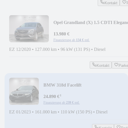
Kontakt
Opel Grandland (X) 1.5 CDTI Elegan
AUTOMATIK|AHK
13.980 €
Finanzierung ab
134 €
mtl.
EZ 12/2020
•
127.000 km
•
96 kW (131 PS)
•
Diesel
Kontakt
Park
BMW 318d Facelift
AUTOMATIK|TEMPOMAT|SHZ|NAVI|
¹
24.890 €
Finanzierung ab
239 €
mtl.
EZ 01/2023
•
161.000 km
•
110 kW (150 PS)
•
Diesel