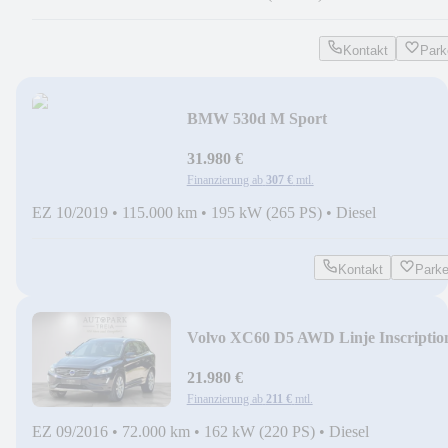
Kontakt
Park
BMW 530d M Sport
ACC|PANO|AHK|HEAD-
UP|LED|NAVI|SHZ
31.980 €
Finanzierung ab
307 €
mtl.
EZ 10/2019
•
115.000 km
•
195 kW (265 PS)
•
Diesel
Kontakt
Park
Volvo XC60 D5 AWD Linje Inscriptio
1 HAND|AHK|VOLL
21.980 €
Finanzierung ab
211 €
mtl.
EZ 09/2016
•
72.000 km
•
162 kW (220 PS)
•
Diesel