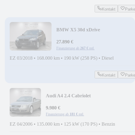
Kontakt
Park
BMW X5 30d xDrive
ACC|AHK|FOND-
ENTERTAINMENT|PANO
27.890 €
Finanzierung ab
267 €
mtl.
EZ 03/2018
•
168.000 km
•
190 kW (258 PS)
•
Diesel
Kontakt
Park
Audi A4 2.4 Cabriolet
AUTOMATIK|SITZHEIZUNG|ALCAN
9.980 €
Finanzierung ab
181 €
mtl.
EZ 04/2006
•
135.000 km
•
125 kW (170 PS)
•
Benzin