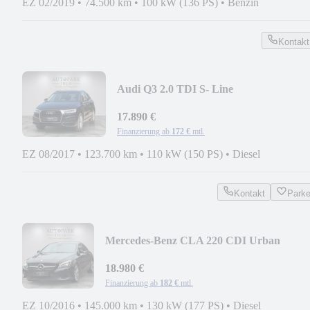
EZ 02/2019
•
74.500 km
•
100 kW (136 PS)
•
Benzin
Kontakt
Audi Q3 2.0 TDI S- Line
LED|NAVI|TEMPOMAT|SITZHEIZU
17.890 €
Finanzierung ab
172 €
mtl.
EZ 08/2017
•
123.700 km
•
110 kW (150 PS)
•
Diesel
Kontakt
Park
Mercedes-Benz CLA 220 CDI Urban
LED|NAVI|KAMERA|TEMPOMAT|LED
18.980 €
Finanzierung ab
182 €
mtl.
EZ 10/2016
•
145.000 km
•
130 kW (177 PS)
•
Diesel