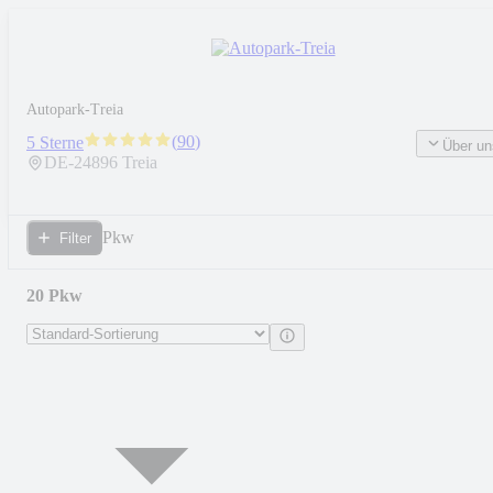
Autopark-Treia
(
90
)
5 Sterne
Über un
DE-
24896
Treia
Pkw
Filter
20 Pkw