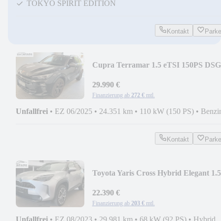
TOKYO SPIRIT EDITION
Kontakt
Park
Cupra Terramar 1.5 eTSI 150PS DSG
29.990 €
Finanzierung ab
272 €
mtl.
Unfallfrei
•
EZ 06/2025
•
24.351 km
•
110 kW (150 PS)
•
Benzi
Kontakt
Park
Toyota Yaris Cross Hybrid Elegant 1.5
116PS CVT*360°KAM
22.390 €
Finanzierung ab
203 €
mtl.
Unfallfrei
•
EZ 08/2023
•
29.981 km
•
68 kW (92 PS)
•
Hybrid