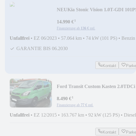
NEU
Kia Stonic Vision 1.0T-GDI 101P
DCT*NAVI*KAMERA
¹
14.990 €
Finanzierung ab
136 €
mtl.
Unfallfrei
•
EZ 06/2023
•
57.064 km
•
74 kW (101 PS)
•
Benzin
GARANTIE BIS 06.2030
Kontakt
Park
Ford Transit Custom Kasten 2.0TDCi
125PS 6-G
¹
8.490 €
Finanzierung ab
77 €
mtl.
Unfallfrei
•
EZ 12/2015
•
163.767 km
•
92 kW (125 PS)
•
Diesel
Kontakt
Park