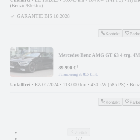
(Benzin/Elektro)
GARANTIE BIS 10.2028
Kontakt
Park
Mercedes-Benz AMG GT 63 4-trg. 4
585PS 9G-DCT*BURME*360°KAM
¹
89.990 €
Finanzierung ab
815 €
mtl.
Unfallfrei
•
EZ 01/2024
•
113.000 km
•
430 kW (585 PS)
•
Benz
Kontakt
Park
Zurück
1/2