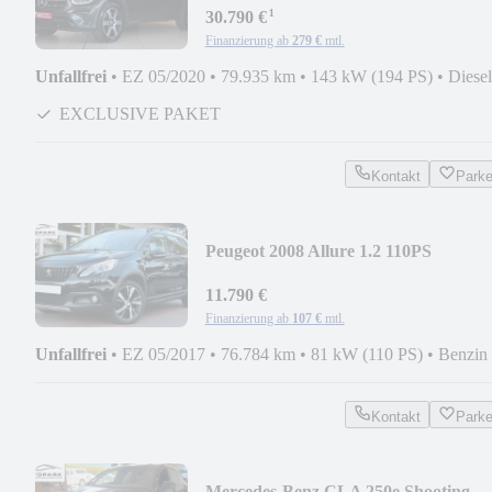
¹
UP*NAVI
30.790 €
Finanzierung ab
279 €
mtl.
Unfallfrei
•
EZ 05/2020
•
79.935 km
•
143 kW (194 PS)
•
Diesel
EXCLUSIVE PAKET
Kontakt
Park
Peugeot 2008 Allure 1.2 110PS
AUTOMATIK*GT-LINE*KAMERA
11.790 €
Finanzierung ab
107 €
mtl.
Unfallfrei
•
EZ 05/2017
•
76.784 km
•
81 kW (110 PS)
•
Benzin
Kontakt
Park
Mercedes-Benz CLA 250e Shooting