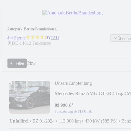
Autopark Berlin/Brandenburg
(
121
)
4.4 Sterne
Über un
DE-
14612
Falkensee
Pkw
Filter
Unsere Empfehlung
Mercedes-Benz AMG GT 63 4-trg. 4
585PS 9G-DCT*BURME*360°KAM
¹
89.990 €
Finanzierung ab
815 €
mtl.
Unfallfrei
•
EZ 01/2024
•
113.000 km
•
430 kW (585 PS)
•
Benz