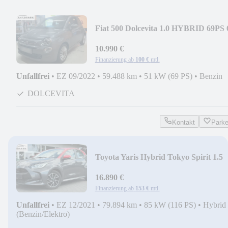
Fiat 500 Dolcevita 1.0 HYBRID 69PS 
G*PANORAMA*TOUCH
10.990 €
Finanzierung ab
100 €
mtl.
Unfallfrei
•
EZ 09/2022
•
59.488 km
•
51 kW (69 PS)
•
Benzin
DOLCEVITA
Kontakt
Park
Toyota Yaris Hybrid Tokyo Spirit 1.5
116PS CVT*LED*KAM
16.890 €
Finanzierung ab
153 €
mtl.
Unfallfrei
•
EZ 12/2021
•
79.894 km
•
85 kW (116 PS)
•
Hybrid
(Benzin/Elektro)