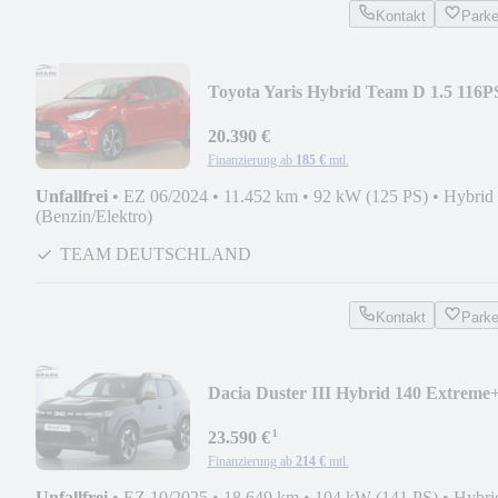
Kontakt
Park
Toyota Yaris Hybrid Team D 1.5 116P
CVT*LED*KAM*SHZ
20.390 €
Finanzierung ab
185 €
mtl.
Unfallfrei
•
EZ 06/2024
•
11.452 km
•
92 kW (125 PS)
•
Hybrid
(Benzin/Elektro)
TEAM DEUTSCHLAND
Kontakt
Park
Dacia Duster III Hybrid 140 Extreme
141PS AUTOMATIK
¹
23.590 €
Finanzierung ab
214 €
mtl.
Unfallfrei
•
EZ 10/2025
•
18.649 km
•
104 kW (141 PS)
•
Hybri