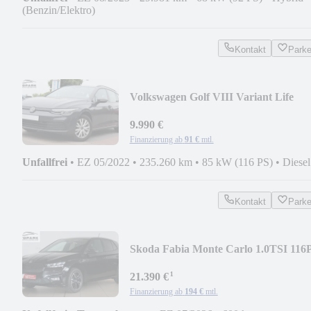
(Benzin/Elektro)
Kontakt
Park
Volkswagen Golf VIII Variant Life
2.0TDI 116PS 6-G*NAVI*ALU
9.990 €
Finanzierung ab
91 €
mtl.
Unfallfrei
•
EZ 05/2022
•
235.260 km
•
85 kW (116 PS)
•
Diesel
Kontakt
Park
Skoda Fabia Monte Carlo 1.0TSI 116
DSG*KLIMAAUTO*KAM
¹
21.390 €
Finanzierung ab
194 €
mtl.