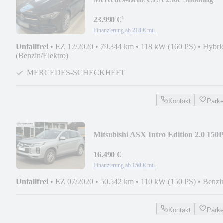
Brake 218PS 8-G*AMG-LINE*KAM
¹
23.990 €
Finanzierung ab
218 €
mtl.
Unfallfrei
•
EZ 12/2020
•
79.844 km
•
118 kW (160 PS)
•
Hybri
(Benzin/Elektro)
MERCEDES-SCHECKHEFT
Kontakt
Park
Mitsubishi ASX Intro Edition 2.0 150
AUTOMATIK*NAVI*R.KAM
16.490 €
Finanzierung ab
150 €
mtl.
Unfallfrei
•
EZ 07/2020
•
50.542 km
•
110 kW (150 PS)
•
Benzi
Kontakt
Park