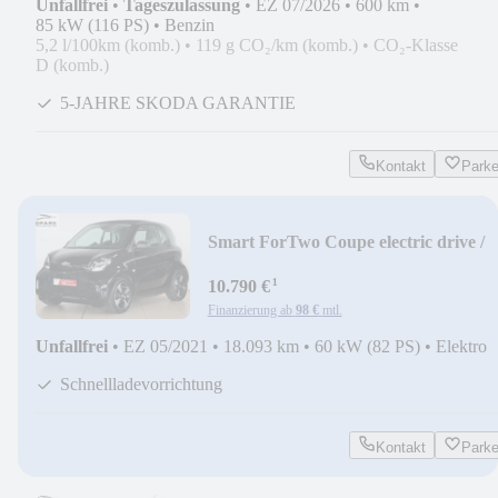
Unfallfrei
•
Tageszulassung
•
EZ 07/2026
•
600 km
•
85 kW (116 PS)
•
Benzin
5,2 l/100km (komb.)
•
119 g CO₂/km (komb.)
•
CO₂-Klasse
D (komb.)
5-JAHRE SKODA GARANTIE
Kontakt
Park
Smart ForTwo Coupe electric drive /
EQ*KLIMAAUTO*22kW
¹
10.790 €
Finanzierung ab
98 €
mtl.
Unfallfrei
•
EZ 05/2021
•
18.093 km
•
60 kW (82 PS)
•
Elektro
Schnellladevorrichtung
Kontakt
Park