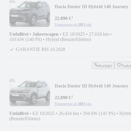
Dacia Duster III Hybrid 140 Journey
141PS AUTOMATIK
¹
22.890 €
Finanzierung ab
208 €
mtl.
Unfallfrei
•
Jahreswagen
•
EZ 10/2025
•
27.618 km
•
103 kW (140 PS)
•
Hybrid (Benzin/Elektro)
GARANTIE BIS 10.2028
Kontakt
Park
Dacia Duster III Hybrid 140 Journey
141PS AUTOMATIK
¹
22.890 €
Finanzierung ab
208 €
mtl.
Unfallfrei
•
EZ 10/2025
•
26.434 km
•
104 kW (141 PS)
•
Hybri
(Benzin/Elektro)