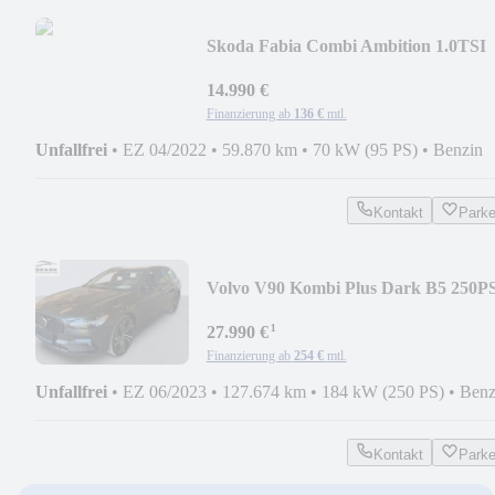
Skoda Fabia Combi Ambition 1.0TSI
DSG*KLIMAAUTO*SHZ
14.990 €
Finanzierung ab
136 €
mtl.
Unfallfrei
•
EZ 04/2022
•
59.870 km
•
70 kW (95 PS)
•
Benzin
Kontakt
Park
Volvo V90 Kombi Plus Dark B5 250P
GEARTRONIC*21"R-DES
¹
27.990 €
Finanzierung ab
254 €
mtl.
Unfallfrei
•
EZ 06/2023
•
127.674 km
•
184 kW (250 PS)
•
Benz
Kontakt
Park