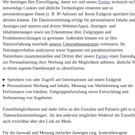
Wir benötigen Ihre Einwilligung, damit wir und unsere
Partner
technisch nic
Erklärung zur Barrierefreiheit
notwendige Cookies und ähnliche Technologien einsetzen und so
Report Security Vulnerability (English)
personenbezogene Daten (z. B. IP-Adresse) auf Ihrem Endgerät speichern bz
abrufen können. Die Datenverarbeitung erfolgt für personalisierte Inhalte un
Anzeigen (auf unseren und dritten Websites/Apps), Anzeigen- und
Powered by
Inhaltsmessungen sowie um Erkenntnisse über Zielgruppen und
Produktentwicklungen zu gewinnen. Außerdem können wir so Ihre
Nutzererfahrung innerhalb
unserer Unternehmensgruppe
verbessern, Ihr
Noch mehr
neue Autos
unterschiedlicher Marken, auch als
Nutzungsverhalten analysieren sowie Segmente mit pseudonymisierten
Leasing-Angebote
, gibt es bei mobile.de
Nutzerdaten zusammenstellen und Dritten über unsere
Partner
einen Datenabg
zur Personalisierung ihrer Werbung und die Möglichkeit anbieten, ähnliche N
in ihrem eigenen Datenbestand zu identifizieren.
Speichern von oder Zugriff auf Informationen auf einem Endgerät
Personalisierte Werbung und Inhalte, Messung von Werbeleistung und der
Performance von Inhalten, Zielgruppenforschung sowie Entwicklung und
Verbesserung von Angeboten
Einstellmöglichkeiten und mehr Infos zu den Zwecken und Partnern gibt es u
'Datenschutzeinstellungen', für den jederzeit möglichen Widerruf der Einwill
auch erreichbar über den Link im Menü.
Für die Auswahl und Messung einfacher Anzeigen (sog. kontextbezogene