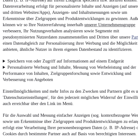
Daten (z. B. IP-Adresse) auf Ihrem Endgerät speichern bzw. abrufen können.
Datenverarbeitung erfolgt für personalisierte Inhalte und Anzeigen (auf unser
Powered by
und dritten Websites/Apps), Anzeigen- und Inhaltsmessungen sowie um
Erkenntnisse über Zielgruppen und Produktentwicklungen zu gewinnen. Au
können wir so Ihre Nutzererfahrung innerhalb
unserer Unternehmensgruppe
Noch mehr
neue Autos
unterschiedlicher Marken, auch als
verbessern, Ihr Nutzungsverhalten analysieren sowie Segmente mit
Leasing-Angebote
, gibt es bei mobile.de
pseudonymisierten Nutzerdaten zusammenstellen und Dritten über unsere
Par
einen Datenabgleich zur Personalisierung ihrer Werbung und die Möglichkeit
anbieten, ähnliche Nutzer in ihrem eigenen Datenbestand zu identifizieren.
Speichern von oder Zugriff auf Informationen auf einem Endgerät
Personalisierte Werbung und Inhalte, Messung von Werbeleistung und der
Performance von Inhalten, Zielgruppenforschung sowie Entwicklung und
Verbesserung von Angeboten
Einstellmöglichkeiten und mehr Infos zu den Zwecken und Partnern gibt es u
'Datenschutzeinstellungen', für den jederzeit möglichen Widerruf der Einwill
auch erreichbar über den Link im Menü.
Für die Auswahl und Messung einfacher Anzeigen (sog. kontextbezogene We
sowie um Erkenntnisse über Zielgruppen und Produktentwicklungen zu erlan
erfolgt eine Verarbeitung Ihrer personenbezogenen Daten (z. B. IP-Adresse) 
Cookies durch bestimmte Partner auch auf Basis von berechtigten Interessen.