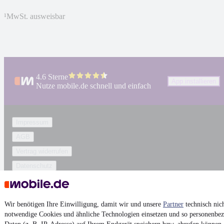
¹
MwSt. ausweisbar
4.6 Sterne
App installieren
Nutze mobile.de schnell und einfach
Impressum
AGB
Vertrag widerrufen
Datenschutz
Datenschutzeinstellungen
Erklärung zur Barrierefreiheit
Wir benötigen Ihre Einwilligung, damit wir und unsere
Partner
technisch nic
Report Security Vulnerability (English)
notwendige Cookies und ähnliche Technologien einsetzen und so personenbe