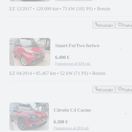
EZ 12/2017
•
120.000 km
•
75 kW (102 PS)
•
Benzin
Kontakt
Park
Smart ForTwo fortwo
coupe/PANORAMA/KLIMA/TÜV 03
2028
6.490 €
Finanzierung ab
53 €
mtl.
EZ 04/2014
•
85.467 km
•
52 kW (71 PS)
•
Benzin
Kontakt
Park
Citroën C4 Cactus
Shine/NAVI/KAMERA/TEMPO/TÜV1
27
6.390 €
Finanzierung ab
53 €
mtl.