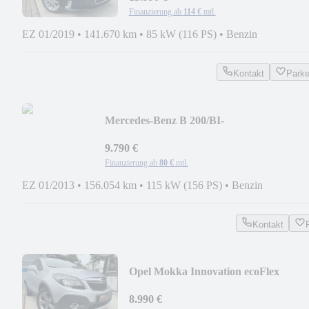
Finanzierung ab
114 €
mtl.
EZ 01/2019
•
141.670 km
•
85 kW (116 PS)
•
Benzin
Kontakt
Park
Mercedes-Benz B 200/BI-
XENON/AHK/PDC/SHZ/EURO6/NAVIG
9.790 €
Finanzierung ab
80 €
mtl.
EZ 01/2013
•
156.054 km
•
115 kW (156 PS)
•
Benzin
Kontakt
Opel Mokka Innovation ecoFlex
4x4/LEDER/AHK/NAVI
8.990 €