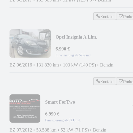
Kontakt
Park
Opel Insignia A Lim.
Edition/TEMPO/PDC/LED/EURO6
6.990 €
Finanzierung ab
57 €
mtl.
EZ 06/2016
•
131.830 km
•
103 kW (140 PS)
•
Benzin
Kontakt
Park
Smart ForTwo
coupe/PASSION/PANORAMA/KLIMA/T
09-2027
6.990 €
Finanzierung ab
57 €
mtl.
EZ 07/2012
•
53.588 km
•
52 kW (71 PS)
•
Benzin