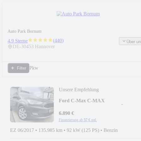
Auto Park Bornum
(
440
)
4.9 Sterne
Über un
DE-
30453
Hannover
Pkw
Filter
Unsere Empfehlung
Ford C-Max C-MAX
Trend/TEMPOMAT/PDC/TÜV11-20
6.890 €
Finanzierung ab
57 €
mtl.
EZ 06/2017
•
135.985 km
•
92 kW (125 PS)
•
Benzin