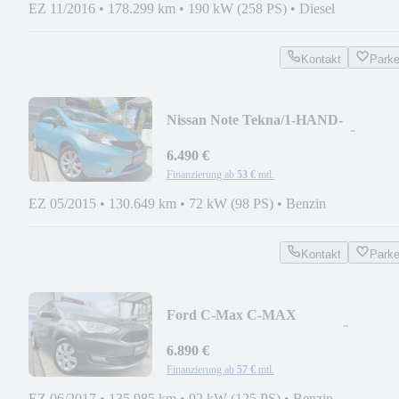
EZ 11/2016
•
178.299 km
•
190 kW (258 PS)
•
Diesel
Kontakt
Park
Nissan Note Tekna/1-HAND-
NAVI/AHK/360°KAMERA/TÜV NE
6.490 €
Finanzierung ab
53 €
mtl.
EZ 05/2015
•
130.649 km
•
72 kW (98 PS)
•
Benzin
Kontakt
Park
Ford C-Max C-MAX
Trend/TEMPOMAT/PDC/TÜV11-20
6.890 €
Finanzierung ab
57 €
mtl.
EZ 06/2017
•
135.985 km
•
92 kW (125 PS)
•
Benzin