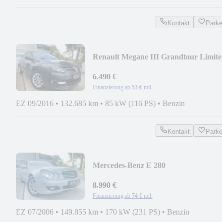
Kontakt
Park
Renault Megane III Grandtour Limit
6.490 €
Finanzierung ab
53 €
mtl.
EZ 09/2016
•
132.685 km
•
85 kW (116 PS)
•
Benzin
Kontakt
Park
Mercedes-Benz E 280
CLASSIC/NAVI/BI-
XENON/TEMPO/AHK/PDC/SHZ
8.990 €
Finanzierung ab
74 €
mtl.
EZ 07/2006
•
149.855 km
•
170 kW (231 PS)
•
Benzin