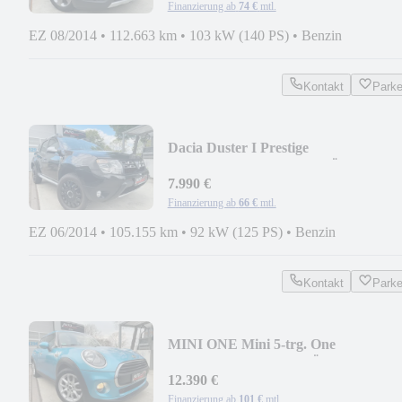
Finanzierung ab
74 €
mtl.
EZ 08/2014
•
112.663 km
•
103 kW (140 PS)
•
Benzin
Kontakt
Park
Dacia Duster I Prestige
4x2/LEDER/NAVI/SHZ/TÜV NEU
7.990 €
Finanzierung ab
66 €
mtl.
EZ 06/2014
•
105.155 km
•
92 kW (125 PS)
•
Benzin
Kontakt
Park
MINI ONE Mini 5-trg. One
PEPPER/NAVI/SHZ/TÜV NEU
12.390 €
Finanzierung ab
101 €
mtl.