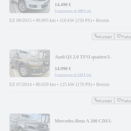
14.490 €
Finanzierung ab
118 €
mtl.
EZ 09/2015
•
99.895 km
•
110 kW (150 PS)
•
Benzin
Kontakt
Park
Audi Q3 2.0 TFSI quattro/1-
HAND/TEMPO/TÜV05-2027
14.990 €
Finanzierung ab
123 €
mtl.
EZ 07/2014
•
80.659 km
•
125 kW (170 PS)
•
Benzin
Kontakt
Park
Mercedes-Benz A 200 CDI/1-
HAND/NAVI/LEDER/KAMERA/BI-