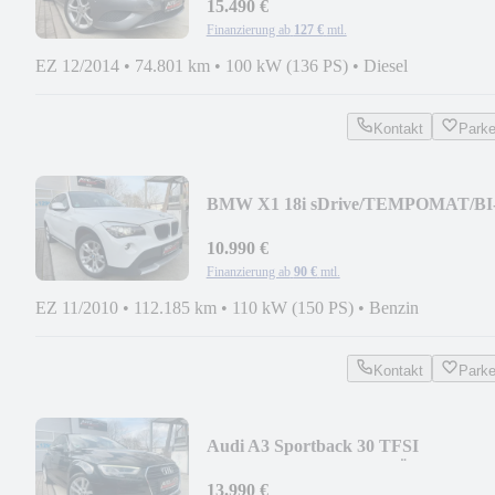
XENON
15.490 €
Finanzierung ab
127 €
mtl.
EZ 12/2014
•
74.801 km
•
100 kW (136 PS)
•
Diesel
Kontakt
Park
BMW X1 18i sDrive/TEMPOMAT/BI
XENON/STEUERKETTE NEU
10.990 €
Finanzierung ab
90 €
mtl.
EZ 11/2010
•
112.185 km
•
110 kW (150 PS)
•
Benzin
Kontakt
Park
Audi A3 Sportback 30 TFSI
sport/LED/AHK/NAVI/TÜV NEU
13.990 €