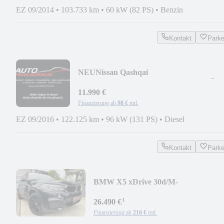
EZ 09/2014
•
103.733 km
•
60 kW (82 PS)
•
Benzin
Kontakt
Park
NEU
Nissan Qashqai
360°KAMERA/NAVI/PANORAMA/TÜV0
2027
11.990 €
Finanzierung ab
98 €
mtl.
EZ 09/2016
•
122.125 km
•
96 kW (131 PS)
•
Diesel
Kontakt
Park
BMW X5 xDrive 30d/M-
PAKET/HEAD-UP/SOFT-
¹
CLOSE/360°KAM
26.490 €
Finanzierung ab
216 €
mtl.