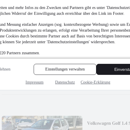
5.290 €
iten und mehr Infos zu den Zwecken und Partnern gibt es unter 'Datenschutzein
Finanzierung ab
57 €
mtl.
glichen Widerruf der Einwilligung auch erreichbar über den Link im Footer.
Unfallfrei
•
EZ 02/200
und Messung einfacher Anzeigen (sog. kontextbezogene Werbung) sowie um Er
Produktentwicklungen zu erlangen, erfolgt eine Verarbeitung Ihrer personenbe
ne Cookies durch bestimmte Partner auch auf Basis von berechtigten Interesse
 können Sie jederzeit unter 'Datenschutzeinstellungen' widersprechen.
 220 Partnern zusammen.
Seat Ibiza Sport E
lehnen
Einstellungen verwalten
Einvers
5.490 €
Finanzierung ab
59 €
mtl.
Impressum
Datenschutz
Cookie-Erklärung
Unfallfrei
•
EZ 06/200
Volkswagen Golf 1.
NEU*