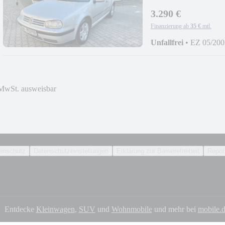
NEU*KLIMA*SHZ*
3.290 €
Finanzierung ab
35 €
mtl.
Unfallfrei
•
EZ 05/200
MwSt. ausweisbar
enschutz
Datenschutzeinstellungen
Erklärung zur Barrierefreiheit
Report
Entdecke
Kleinwagen
,
SUV
und
Wohnmobile
und mehr bei
mobile.