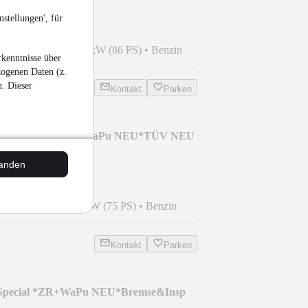
stellungen', für
9
•
142.973 km
•
63 kW (86 PS)
•
Benzin
kenntnisse über
zogenen Daten (z.
n. Dieser
Kontakt
Parken
dition *Zahnriemen+WaPu NEU*TÜV NEU
tanden
5
•
72.281 km
•
55 kW (75 PS)
•
Benzin
Kontakt
Parken
4 Special *ZR+WaPu NEU*Bremse&Insp