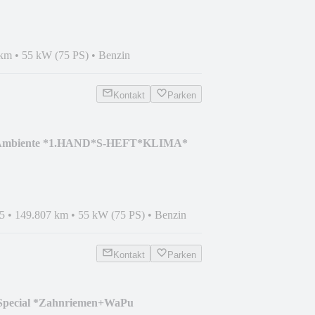
 km
•
55 kW (75 PS)
•
Benzin
Kontakt
Parken
 Ambiente *1.HAND*S-HEFT*KLIMA*
5
•
149.807 km
•
55 kW (75 PS)
•
Benzin
Kontakt
Parken
 Special *Zahnriemen+WaPu