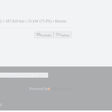
2
•
187.810 km
•
55 kW (75 PS)
•
Benzin
Kontakt
Parken
 Security Vulnerability (English)
Powered by
de