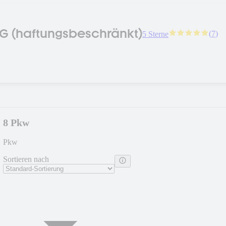
UG (haftungsbeschränkt)
(
7
)
5 Sterne
8 Pkw
Pkw
Sortieren nach