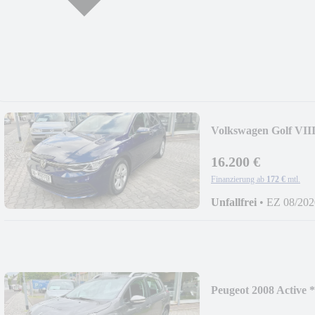
Volkswagen Golf VIII
*LED*NAVI*SHZ*D
16.200 €
Finanzierung ab
172 €
mtl.
Unfallfrei
•
EZ 08/202
Peugeot 2008 Active