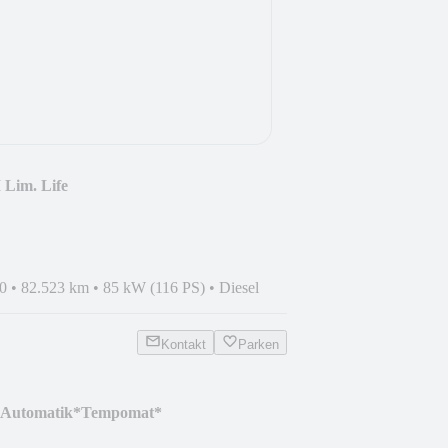
 Lim. Life
AB*App-Connec
0
•
82.523 km
•
85 kW (116 PS)
•
Diesel
Kontakt
Parken
 *Automatik*Tempomat*