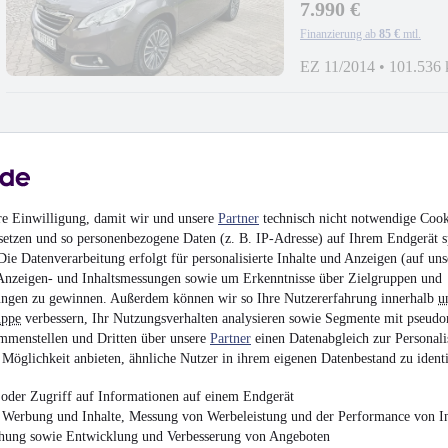
7.990 €
Finanzierung ab
85 €
mtl.
EZ 11/2014
•
101.536
Mercedes-Benz E 250
Fach*SHZ*
re Einwilligung, damit wir und unsere
Partner
technisch nicht notwendige Cook
10.700 €
setzen und so personenbezogene Daten (z. B. IP-Adresse) auf Ihrem Endgerät s
ie Datenverarbeitung erfolgt für personalisierte Inhalte und Anzeigen (auf uns
Finanzierung ab
114 €
mtl.
Anzeigen- und Inhaltsmessungen sowie um Erkenntnisse über Zielgruppen und
Unfallfrei
•
EZ 08/201
ngen zu gewinnen. Außerdem können wir so Ihre Nutzererfahrung innerhalb
u
uppe
verbessern, Ihr Nutzungsverhalten analysieren sowie Segmente mit pseudo
mmenstellen und Dritten über unsere
Partner
einen Datenabgleich zur Personali
Möglichkeit anbieten, ähnliche Nutzer in ihrem eigenen Datenbestand zu identi
oder Zugriff auf Informationen auf einem Endgerät
e Werbung und Inhalte, Messung von Werbeleistung und der Performance von In
Skoda Fabia Cool 
chung sowie Entwicklung und Verbesserung von Angeboten
NEU*