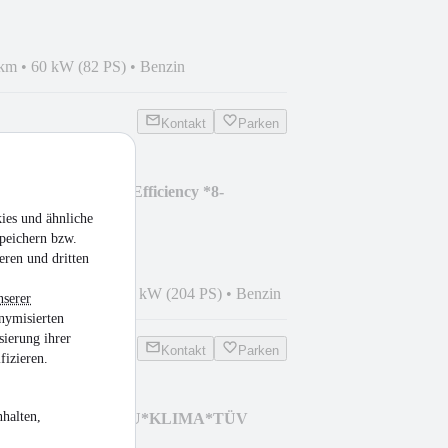
 km
•
60 kW (82 PS)
•
Benzin
Kontakt
Parken
 E Coupe CGI BlueEfficiency *8-
ies und ähnliche
peichern bzw.
eren und dritten
0
•
195.449 km
•
150 kW (204 PS)
•
Benzin
nserer
nymisierten
sierung ihrer
Kontakt
Parken
fizieren.
halten,
Edition *REIFEN NEU*KLIMA*TÜV