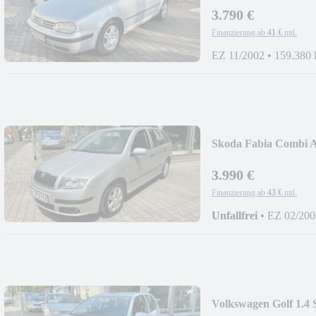
3.790 €
Finanzierung ab
41 €
mtl.
EZ 11/2002
•
159.380
Skoda Fabia Combi
3.990 €
Finanzierung ab
43 €
mtl.
Unfallfrei
•
EZ 02/200
Volkswagen Golf 1.4