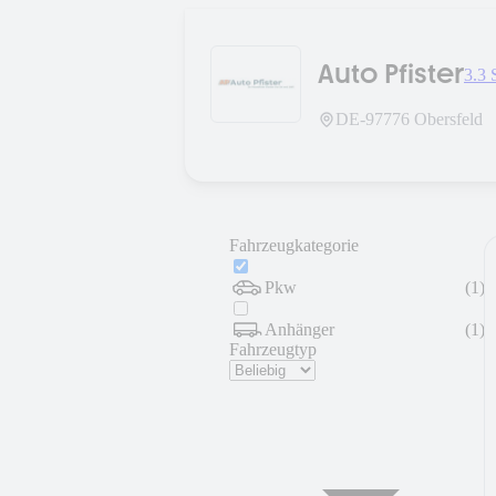
Auto Pfister
3.3 
DE-
97776
Obersfeld
Fahrzeugkategorie
Pkw
(
1
)
Anhänger
(
1
)
Fahrzeugtyp