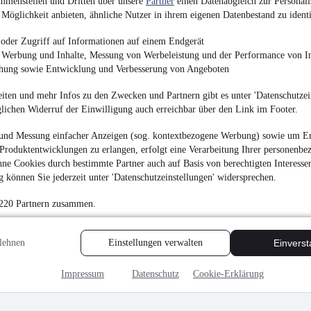
mmenstellen und Dritten über unsere
Partner
einen Datenabgleich zur Personali
Möglichkeit anbieten, ähnliche Nutzer in ihrem eigenen Datenbestand zu identi
oder Zugriff auf Informationen auf einem Endgerät
e Werbung und Inhalte, Messung von Werbeleistung und der Performance von In
chung sowie Entwicklung und Verbesserung von Angeboten
iten und mehr Infos zu den Zwecken und Partnern gibt es unter 'Datenschutzein
glichen Widerruf der Einwilligung auch erreichbar über den Link im Footer.
und Messung einfacher Anzeigen (sog. kontextbezogene Werbung) sowie um Er
Produktentwicklungen zu erlangen, erfolgt eine Verarbeitung Ihrer personenbe
ne Cookies durch bestimmte Partner auch auf Basis von berechtigten Interesse
 können Sie jederzeit unter 'Datenschutzeinstellungen' widersprechen.
 220 Partnern zusammen.
lehnen
Einstellungen verwalten
Einvers
Impressum
Datenschutz
Cookie-Erklärung