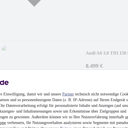
Audi A6 3.0 TDI 150 
8.499 €
Finanzierung ab
91 €
mtl.
Unfallfrei
•
EZ 10/201
re Einwilligung, damit wir und unsere
Partner
technisch nicht notwendige Cook
setzen und so personenbezogene Daten (z. B. IP-Adresse) auf Ihrem Endgerät s
ie Datenverarbeitung erfolgt für personalisierte Inhalte und Anzeigen (auf uns
MwSt. ausweisbar
Anzeigen- und Inhaltsmessungen sowie um Erkenntnisse über Zielgruppen und
ngen zu gewinnen. Außerdem können wir so Ihre Nutzererfahrung innerhalb
u
uppe
verbessern, Ihr Nutzungsverhalten analysieren sowie Segmente mit pseudo