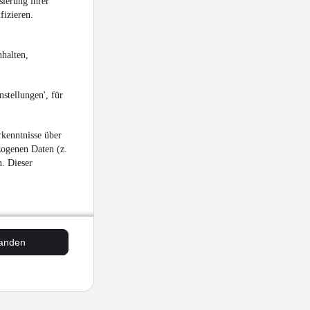
sierung ihrer
fizieren.
halten,
stellungen', für
kenntnisse über
zogenen Daten (z.
n. Dieser
tanden