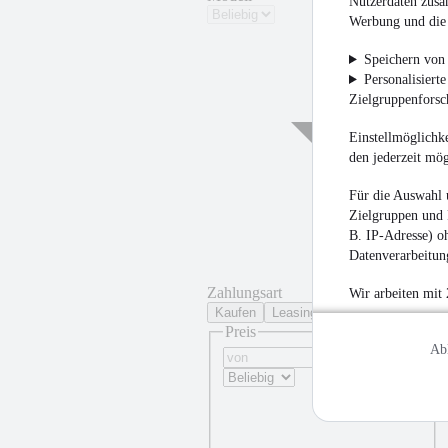
Nutzerdaten zusa
Werbung und die 
Speichern von 
Personalisiert
Zielgruppenfors
Einstellmöglichke
den jederzeit mö
Für die Auswahl 
Zielgruppen und 
B. IP-Adresse) oh
Datenverarbeitung
Zahlungsart
Wir arbeiten mit
Kaufen
Leasing
Preis
Ab