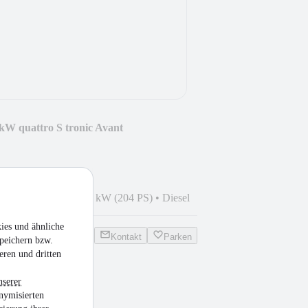
kW quattro S tronic Avant
3
•
291.472 km
•
150 kW (204 PS)
•
Diesel
ies und ähnliche
Kontakt
Parken
peichern bzw.
eren und dritten
nserer
nymisierten