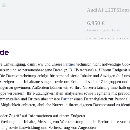
Audi A1 1.2TFSI at
6.950 €
Finanzierung ab
74 €
mtl.
EZ 09/2012
•
89.441 
re Einwilligung, damit wir und unsere
Partner
technisch nicht notwendige Cook
setzen und so personenbezogene Daten (z. B. IP-Adresse) auf Ihrem Endgerät s
Skoda Kodiaq 2.0 T
ie Datenverarbeitung erfolgt für personalisierte Inhalte und Anzeigen (auf uns
*TEMPOMA
Anzeigen- und Inhaltsmessungen sowie um Erkenntnisse über Zielgruppen und
ngen zu gewinnen. Außerdem können wir so Ihre Nutzererfahrung innerhalb
u
20.950 €
uppe
verbessern, Ihr Nutzungsverhalten analysieren sowie Segmente mit pseudo
Finanzierung ab
218 €
mtl.
mmenstellen und Dritten über unsere
Partner
einen Datenabgleich zur Personali
Möglichkeit anbieten, ähnliche Nutzer in ihrem eigenen Datenbestand zu identi
EZ 06/2018
•
105.441
oder Zugriff auf Informationen auf einem Endgerät
e Werbung und Inhalte, Messung von Werbeleistung und der Performance von In
chung sowie Entwicklung und Verbesserung von Angeboten