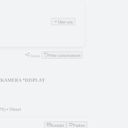
Über uns
Filter zurücksetzen
Teilen
tro *KAMERA *DISPLAY
PS)
•
Diesel
Kontakt
Parken