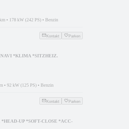
 km
•
178 kW (242 PS)
•
Benzin
Kontakt
Parken
 *NAVI *KLIMA *SITZHEIZ.
km
•
92 kW (125 PS)
•
Benzin
Kontakt
Parken
 d *HEAD-UP *SOFT-CLOSE *ACC-