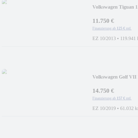
Volkswagen Tiguan
*XENON *AHK
11.750 €
Finanzierung ab
125 €
mtl.
EZ 10/2013
•
119.941
Volkswagen Golf V
*NAVI
14.750 €
Finanzierung ab
157 €
mtl.
EZ 10/2019
•
61.032 