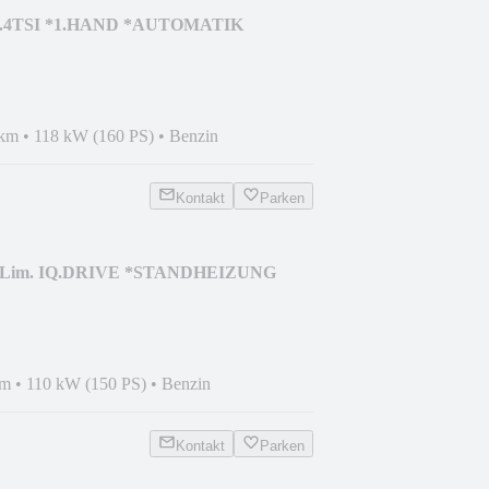
 1.4TSI *1.HAND *AUTOMATIK
 km
•
118 kW (160 PS)
•
Benzin
Kontakt
Parken
II Lim. IQ.DRIVE *STANDHEIZUNG
km
•
110 kW (150 PS)
•
Benzin
Kontakt
Parken