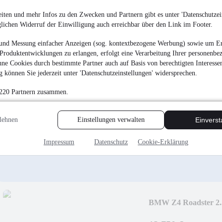
iten und mehr Infos zu den Zwecken und Partnern gibt es unter 'Datenschutzein
BMW 216i Active 
glichen Widerruf der Einwilligung auch erreichbar über den Link im Footer.
*ALU
9.950 €
und Messung einfacher Anzeigen (sog. kontextbezogene Werbung) sowie um Er
Produktentwicklungen zu erlangen, erfolgt eine Verarbeitung Ihrer personenbe
Finanzierung ab
106 €
mtl.
ne Cookies durch bestimmte Partner auch auf Basis von berechtigten Interesse
EZ 09/2016
•
139.941
 können Sie jederzeit unter 'Datenschutzeinstellungen' widersprechen.
 220 Partnern zusammen.
lehnen
Einstellungen verwalten
Einvers
Impressum
Datenschutz
Cookie-Erklärung
BMW Z4 Roadster 2
*KLIMATRONIK