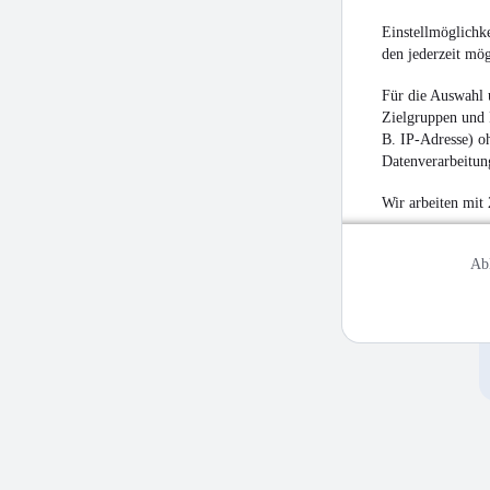
Einstellmöglichke
den jederzeit mö
Für die Auswahl 
Zielgruppen und 
B. IP-Adresse) oh
Datenverarbeitung
Wir arbeiten mit
Ab