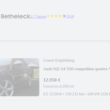
 Betheleck
(
314
)
4.7 Sterne
Unsere Empfehlung
Audi SQ5 3.0 TDI competition quat
12.950 €
Finanzierung ab
138 €
mtl.
EZ 12/2016
•
310.232 km
•
240 kW (326 