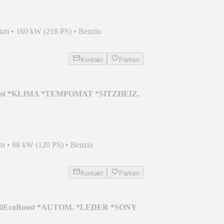
 km
•
160 kW (218 PS)
•
Benzin
Kontakt
Parken
oost *KLIMA *TEMPOMAT *SITZHEIZ.
km
•
88 kW (120 PS)
•
Benzin
Kontakt
Parken
 2.0EcoBoost *AUTOM. *LEDER *SONY