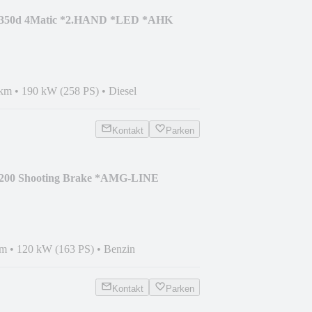
 350d 4Matic *2.HAND *LED *AHK
 km
•
190 kW (258 PS)
•
Diesel
Kontakt
Parken
200 Shooting Brake *AMG-LINE
D
km
•
120 kW (163 PS)
•
Benzin
Kontakt
Parken