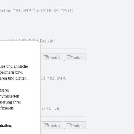
traction *KLIMA *SITZHEIZ. *PDC
km
•
63 kW (86 PS)
•
Benzin
Kontakt
Parken
ies und ähnliche
peichern bzw.
SI DSG 4x4 *7-SITZER *KLIMA
eren und dritten
nserer
nymisierten
sierung ihrer
fizieren.
 km
•
132 kW (179 PS)
•
Benzin
halten,
Kontakt
Parken