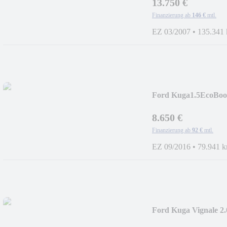
13.750 €
Finanzierung ab
146 €
mtl.
EZ 03/2007
•
135.341
Ford Kuga1.5EcoB
*AHK
8.650 €
Finanzierung ab
92 €
mtl.
EZ 09/2016
•
79.941 
Ford Kuga Vignale