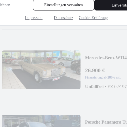
lehnen
Einstellungen verwalten
Einvers
25.800 €
Finanzierung ab
274 €
mtl.
Impressum
Datenschutz
Cookie-Erklärung
Unfallfrei
•
EZ 08/201
Mercedes-Benz W11
*ORIGINAL*
26.900 €
Finanzierung ab
286 €
mtl.
Unfallfrei
•
EZ 02/197
Porsche Panamera T