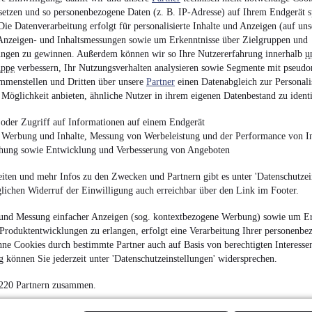
39.800 €
setzen und so personenbezogene Daten (z. B. IP-Adresse) auf Ihrem Endgerät s
ie Datenverarbeitung erfolgt für personalisierte Inhalte und Anzeigen (auf uns
Finanzierung ab
422 €
mtl.
Anzeigen- und Inhaltsmessungen sowie um Erkenntnisse über Zielgruppen und
Unfallfrei
•
EZ 11/201
ngen zu gewinnen. Außerdem können wir so Ihre Nutzererfahrung innerhalb
u
uppe
verbessern, Ihr Nutzungsverhalten analysieren sowie Segmente mit pseudo
mmenstellen und Dritten über unsere
Partner
einen Datenabgleich zur Personali
Möglichkeit anbieten, ähnliche Nutzer in ihrem eigenen Datenbestand zu identi
oder Zugriff auf Informationen auf einem Endgerät
e Werbung und Inhalte, Messung von Werbeleistung und der Performance von In
Peugeot 2008 GT-
chung sowie Entwicklung und Verbesserung von Angeboten
*SHZ *LED*
18.500 €
iten und mehr Infos zu den Zwecken und Partnern gibt es unter 'Datenschutzein
Finanzierung ab
197 €
mtl.
glichen Widerruf der Einwilligung auch erreichbar über den Link im Footer.
Unfallfrei
•
EZ 12/201
und Messung einfacher Anzeigen (sog. kontextbezogene Werbung) sowie um Er
Produktentwicklungen zu erlangen, erfolgt eine Verarbeitung Ihrer personenbe
ne Cookies durch bestimmte Partner auch auf Basis von berechtigten Interesse
 können Sie jederzeit unter 'Datenschutzeinstellungen' widersprechen.
 220 Partnern zusammen.
Land Rover Range R
*AUTOBIOGRAPH