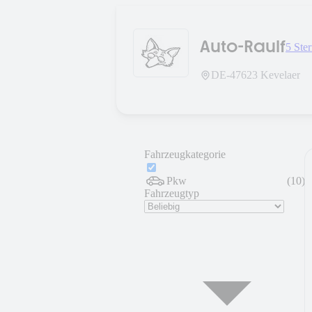
Auto-Raulf
5 Ste
DE-
47623
Kevelaer
Fahrzeugkategorie
Pkw
(
10
)
Fahrzeugtyp