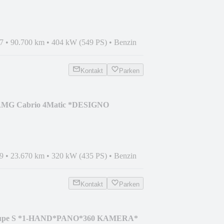
RMESTER*
7
•
90.700 km
•
404 kW (549 PS)
•
Benzin
Kontakt
Parken
 AMG Cabrio 4Matic *DESIGNO
0°
9
•
23.670 km
•
320 kW (435 PS)
•
Benzin
Kontakt
Parken
Coupe S *1-HAND*PANO*360 KAMERA*