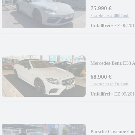
*360°*SPORT*BU
75.990 €
Finanzierung ab
806 €
mtl.
Unfallfrei
•
EZ 06/201
Mercedes-Benz E53
*WIDESCREEN *36
68.900 €
Finanzierung ab
731 €
mtl.
Unfallfrei
•
EZ 09/201
Porsche Cayenne 