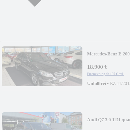
Mercedes-Benz E 
*AUTOMATIK*AHK
18.900 €
Finanzierung ab
197 €
mtl.
Unfallfrei
•
EZ 11/201
Audi Q7 3.0 TDI qu
SITZE*AHK*360°*