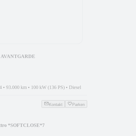
200 AVANTGARDE
*LED*PDC*NAVI*
4
•
93.000 km
•
100 kW (136 PS)
•
Diesel
Kontakt
Parken
attro *SOFTCLOSE*7