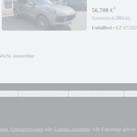
¹
56.700 €
Finanzierung ab
590 €
mtl.
Unfallfrei
•
EZ 07/202
MwSt. ausweisbar
enschutz
Datenschutzeinstellungen
Erklärung zur Barrierefreiheit
Report
gen
,
Gebrauchtwagen
oder
Leasing-Angebote
: Alle Fahrzeuge gibt es