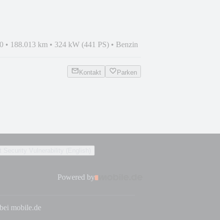
0
•
188.013 km
•
324 kW (441 PS)
•
Benzin
Kontakt
Parken
 Security Vulnerability (English)
Powered by
 bei mobile.de