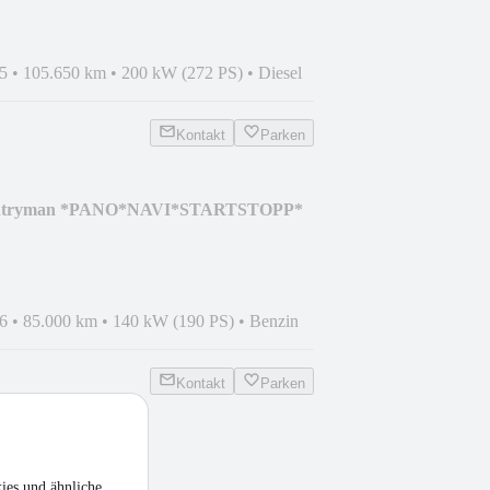
5
•
105.650 km
•
200 kW (272 PS)
•
Diesel
Kontakt
Parken
untryman *PANO*NAVI*STARTSTOPP*
6
•
85.000 km
•
140 kW (190 PS)
•
Benzin
Kontakt
Parken
*LEDER*MEMORY*LED*
ies und ähnliche