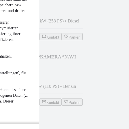
peichern bzw.
eren und dritten
5
•
132.048 km
•
190 kW (258 PS)
•
Diesel
nserer
nymisierten
sierung ihrer
Kontakt
Parken
fizieren.
halten,
LINE *AUTOMATIK *KAMERA *NAVI
stellungen', für
8
•
18.500 km
•
81 kW (110 PS)
•
Benzin
kenntnisse über
zogenen Daten (z.
n. Dieser
Kontakt
Parken
over Sport
Y*DYNAMIC*XENON*