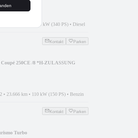
tanden
4
•
240.000 km
•
250 kW (340 PS)
•
Diesel
Kontakt
Parken
4 Coupé 250CE /8 *H-ZULASSUNG
2
•
23.666 km
•
110 kW (150 PS)
•
Benzin
Kontakt
Parken
urismo Turbo