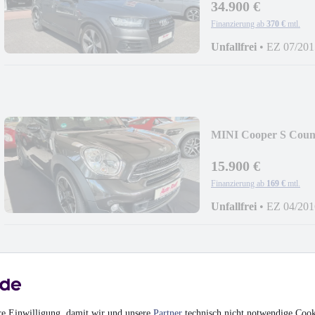
34.900 €
Finanzierung ab
370 €
mtl.
Unfallfrei
•
EZ 07/201
MINI Cooper S Co
15.900 €
Finanzierung ab
169 €
mtl.
Unfallfrei
•
EZ 04/201
Porsche Macan S V6
*DIESEL*1.HAND
re Einwilligung, damit wir und unsere
Partner
technisch nicht notwendige Cook