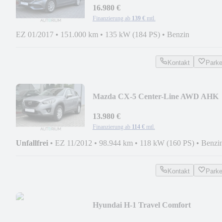
16.980 €
Finanzierung ab
139 €
mtl.
EZ 01/2017
•
151.000 km
•
135 kW (184 PS)
•
Benzin
Kontakt
Park
Mazda CX-5 Center-Line AWD AHK
BI-XEN SHZG MFL LM FELG
13.980 €
Finanzierung ab
114 €
mtl.
Unfallfrei
•
EZ 11/2012
•
98.944 km
•
118 kW (160 PS)
•
Benzi
Kontakt
Park
Hyundai H-1 Travel Comfort
AUTOMATIK 8 SITZ. LEDER