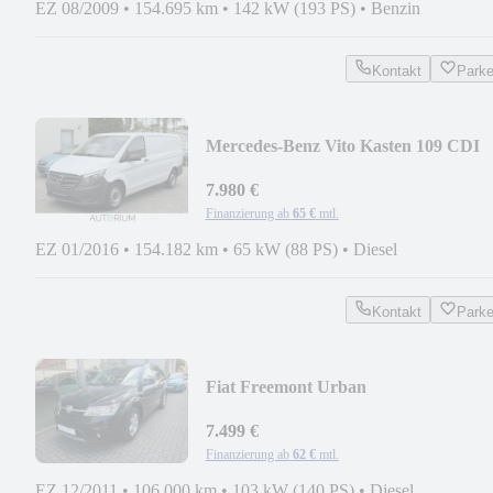
EZ 08/2009
•
154.695 km
•
142 kW (193 PS)
•
Benzin
Kontakt
Park
Mercedes-Benz Vito Kasten 109 CDI
FWD LANG (447.603) PDC MFL
7.980 €
Finanzierung ab
65 €
mtl.
EZ 01/2016
•
154.182 km
•
65 kW (88 PS)
•
Diesel
Kontakt
Park
Fiat Freemont Urban
7.499 €
Finanzierung ab
62 €
mtl.
EZ 12/2011
•
106.000 km
•
103 kW (140 PS)
•
Diesel