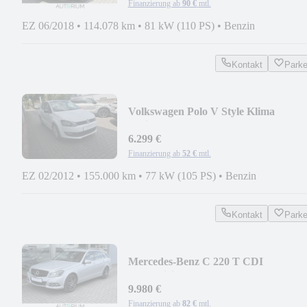
Finanzierung ab
90 €
mtl.
EZ 06/2018
•
114.078 km
•
81 kW (110 PS)
•
Benzin
Kontakt
Park
Volkswagen Polo V Style Klima
Schiebedach
6.299 €
Finanzierung ab
52 €
mtl.
EZ 02/2012
•
155.000 km
•
77 kW (105 PS)
•
Benzin
Kontakt
Park
Mercedes-Benz C 220 T CDI
BlueEfficiency AUTO. LED NAV LM
FELG
9.980 €
Finanzierung ab
82 €
mtl.