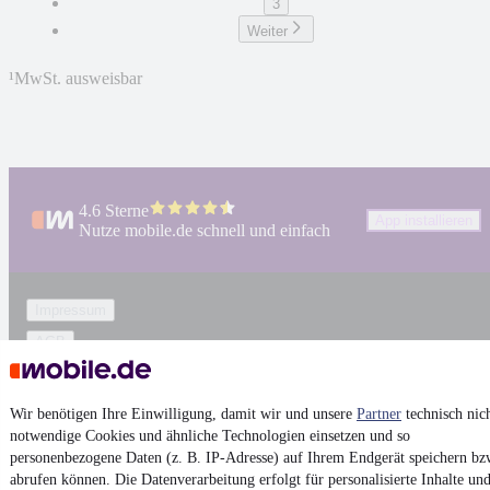
3
Weiter
¹
MwSt. ausweisbar
4.6 Sterne
App installieren
Nutze mobile.de schnell und einfach
Impressum
AGB
Vertrag widerrufen
Datenschutz
Wir benötigen Ihre Einwilligung, damit wir und unsere
Partner
technisch nic
notwendige Cookies und ähnliche Technologien einsetzen und so
Datenschutzeinstellungen
personenbezogene Daten (z. B. IP-Adresse) auf Ihrem Endgerät speichern bz
Erklärung zur Barrierefreiheit
abrufen können. Die Datenverarbeitung erfolgt für personalisierte Inhalte un