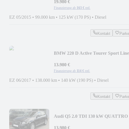
SZHZG
19.980 €
Finanzierung ab
163 €
mtl.
EZ 05/2015
•
99.000 km
•
125 kW (170 PS)
•
Diesel
Kontakt
Park
BMW 220 D Active Tourer Sport Line
LED PAN LEDER HUD
13.980 €
Finanzierung ab
114 €
mtl.
EZ 06/2017
•
138.000 km
•
140 kW (190 PS)
•
Diesel
Kontakt
Park
Audi Q5 2.0 TDI 130 kW QUATTRO
BI-XEN LEDER NAVI TEMP
13.980 €