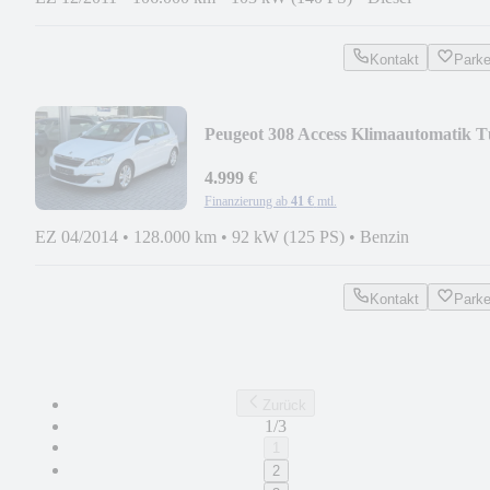
Kontakt
Park
Peugeot 308 Access Klimaautomatik T
Neu
4.999 €
Finanzierung ab
41 €
mtl.
EZ 04/2014
•
128.000 km
•
92 kW (125 PS)
•
Benzin
Kontakt
Park
Zurück
1/3
1
2