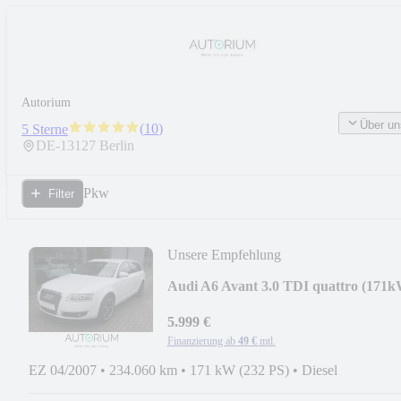
Autorium
Über un
(
10
)
5 Sterne
DE-
13127
Berlin
Pkw
Filter
Unsere Empfehlung
Audi A6 Avant 3.0 TDI quattro (171k
BI-XENON LUFTFW
5.999 €
Finanzierung ab
49 €
mtl.
EZ 04/2007
•
234.060 km
•
171 kW (232 PS)
•
Diesel