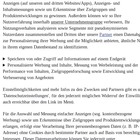
Report Security Vulnerability (English)
Anzeigen (auf unseren und dritten Websites/Apps), Anzeigen- und
Inhaltsmessungen sowie um Erkenntnisse über Zielgruppen und
Produktentwicklungen zu gewinnen. Außerdem können wir so Ihre
Powered by
Nutzererfahrung innerhalb
unserer Unternehmensgruppe
verbessern, Ihr
Nutzungsverhalten analysieren sowie Segmente mit pseudonymisierten
Nutzerdaten zusammenstellen und Dritten über unsere
Partner
einen Datenabg
Von
Auto verkaufen
über
E-Bikes
und
Gebrauchtwagen
:
zur Personalisierung ihrer Werbung und die Möglichkeit anbieten, ähnliche N
Besuche
mobile.de
in ihrem eigenen Datenbestand zu identifizieren.
Speichern von oder Zugriff auf Informationen auf einem Endgerät
Personalisierte Werbung und Inhalte, Messung von Werbeleistung und der
Performance von Inhalten, Zielgruppenforschung sowie Entwicklung und
Verbesserung von Angeboten
Einstellmöglichkeiten und mehr Infos zu den Zwecken und Partnern gibt es u
'Datenschutzeinstellungen', für den jederzeit möglichen Widerruf der Einwill
auch erreichbar über den Link im Menü.
Für die Auswahl und Messung einfacher Anzeigen (sog. kontextbezogene
Werbung) sowie um Erkenntnisse über Zielgruppen und Produktentwicklung
erlangen, erfolgt eine Verarbeitung Ihrer personenbezogenen Daten (z. B. IP-
Adresse) ohne Cookies durch bestimmte Partner auch auf Basis von berechtig
Interessen. Dieser Datenverarbeitung können Sie jederzeit unter