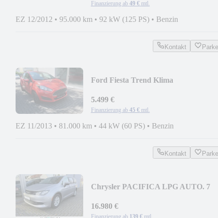
Finanzierung ab
49 €
mtl.
EZ 12/2012
•
95.000 km
•
92 kW (125 PS)
•
Benzin
Kontakt
Park
Ford Fiesta Trend Klima
5.499 €
Finanzierung ab
45 €
mtl.
EZ 11/2013
•
81.000 km
•
44 kW (60 PS)
•
Benzin
Kontakt
Park
Chrysler PACIFICA LPG AUTO. 7
SITZER LEDER SZHZG KAM
16.980 €
Finanzierung ab
139 €
mtl.