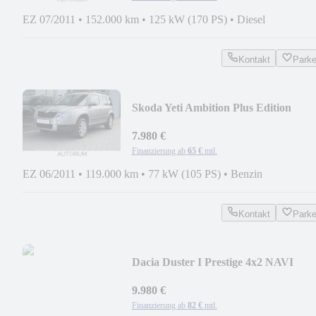
EZ 07/2011
•
152.000 km
•
125 kW (170 PS)
•
Diesel
Kontakt
Park
Skoda Yeti Ambition Plus Edition
AUTOM. SHZG PDC TEMPO
7.980 €
Finanzierung ab
65 €
mtl.
EZ 06/2011
•
119.000 km
•
77 kW (105 PS)
•
Benzin
Kontakt
Park
Dacia Duster I Prestige 4x2 NAVI
LEDER TEMP PDC KLIMA
9.980 €
Finanzierung ab
82 €
mtl.