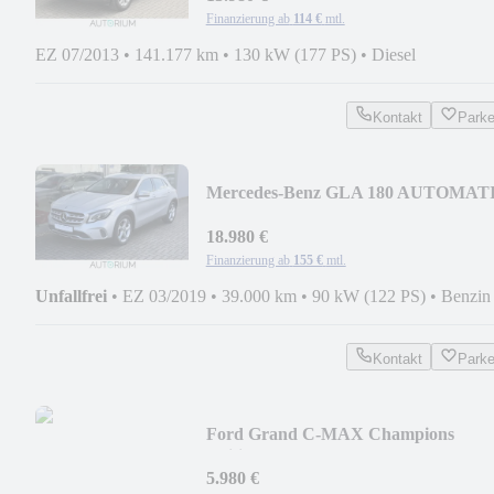
Finanzierung ab
114 €
mtl.
EZ 07/2013
•
141.177 km
•
130 kW (177 PS)
•
Diesel
Kontakt
Park
Mercedes-Benz GLA 180 AUTOMAT
LED NAVI SZHZG TEMPO T.LED
18.980 €
Finanzierung ab
155 €
mtl.
Unfallfrei
•
EZ 03/2019
•
39.000 km
•
90 kW (122 PS)
•
Benzin
Kontakt
Park
Ford Grand C-MAX Champions
Edition KLIMA SZHZG LM PDC
5.980 €