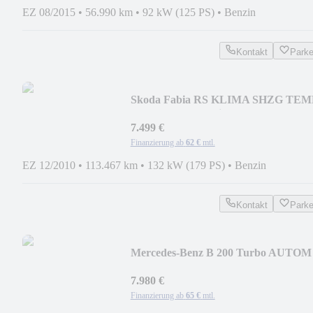
EZ 08/2015
•
56.990 km
•
92 kW (125 PS)
•
Benzin
Kontakt
Park
Skoda Fabia RS KLIMA SHZG TEM
PDC AHK ESP Klima
7.499 €
Finanzierung ab
62 €
mtl.
EZ 12/2010
•
113.467 km
•
132 kW (179 PS)
•
Benzin
Kontakt
Park
Mercedes-Benz B 200 Turbo AUTOM
NAV PANO LEDER SZHZG PDC
XENON
7.980 €
Finanzierung ab
65 €
mtl.