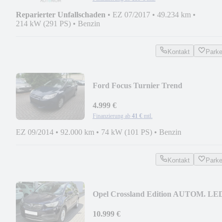
Reparierter Unfallschaden
•
EZ 07/2017
•
49.234 km
•
214 kW (291 PS)
•
Benzin
Kontakt
Park
Ford Focus Turnier Trend
4.999 €
Finanzierung ab
41 €
mtl.
EZ 09/2014
•
92.000 km
•
74 kW (101 PS)
•
Benzin
Kontakt
Park
Opel Crossland Edition AUTOM. LE
NAV APPLE/ANDROID
10.999 €