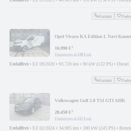
Kontakt
Park
Opel Vivaro KA Edition L Navi Kame
PDC Sortimo
¹
16.990 €
Finanzierung ab
130 €
mtl.
Unfallfrei
•
EZ 09/2020
•
93.720 km
•
90 kW (122 PS)
•
Diesel
Kontakt
Park
Volkswagen Golf 2.0 TSI GTI AHK
Matrix CarPlay Pano Assist
¹
28.450 €
Finanzierung ab
217 €
mtl.
Unfallfrei
•
EZ 02/2024
•
34.985 km
•
180 kW (245 PS)
•
Benzi