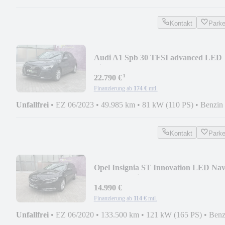
Kontakt
Park
Audi A1 Spb 30 TFSI advanced LED
Virtual DAB CarPlay
¹
22.790 €
Finanzierung ab
174 €
mtl.
Unfallfrei
•
EZ 06/2023
•
49.985 km
•
81 kW (110 PS)
•
Benzin
Kontakt
Park
Opel Insignia ST Innovation LED Na
SH Ergo Assist
14.990 €
Finanzierung ab
114 €
mtl.
Unfallfrei
•
EZ 06/2020
•
133.500 km
•
121 kW (165 PS)
•
Benz