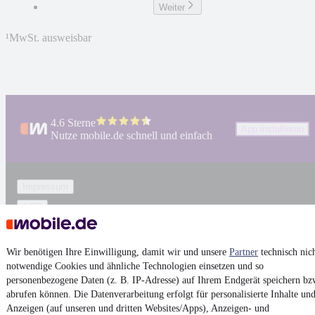
Weiter
¹
MwSt. ausweisbar
4.6 Sterne
App installieren
Nutze mobile.de schnell und einfach
Impressum
AGB
Vertrag widerrufen
Datenschutz
Wir benötigen Ihre Einwilligung, damit wir und unsere
Partner
technisch nic
notwendige Cookies und ähnliche Technologien einsetzen und so
Datenschutzeinstellungen
personenbezogene Daten (z. B. IP-Adresse) auf Ihrem Endgerät speichern bz
Erklärung zur Barrierefreiheit
abrufen können. Die Datenverarbeitung erfolgt für personalisierte Inhalte un
Anzeigen (auf unseren und dritten Websites/Apps), Anzeigen- und
Report Security Vulnerability (English)