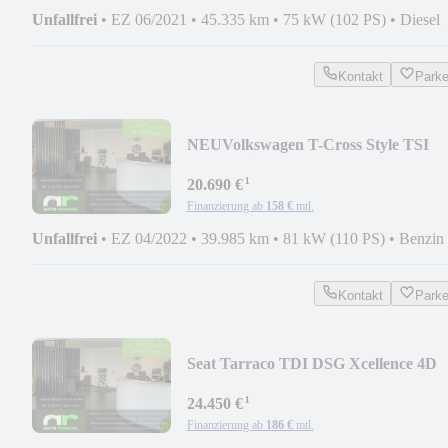
Unfallfrei
•
EZ 06/2021
•
45.335 km
•
75 kW (102 PS)
•
Diesel
Kontakt
Park
NEU
Volkswagen T-Cross Style TSI
DSG R-Line LED Nav CarPlay
¹
20.690 €
Finanzierung ab
158 €
mtl.
Unfallfrei
•
EZ 04/2022
•
39.985 km
•
81 kW (110 PS)
•
Benzin
Kontakt
Park
Seat Tarraco TDI DSG Xcellence 4D
Pano DCC 360° AHK
¹
24.450 €
Finanzierung ab
186 €
mtl.