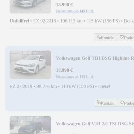
18.990 €
Finanzierung ab
145 €
mtl.
Unfallfrei
•
EZ 02/2018
•
106.113 km
•
115 kW (156 PS)
•
Benz
Kontakt
Park
Volkswagen Golf TDI DSG Highline R
Line LED Nav Virtual AHK
18.990 €
Finanzierung ab
145 €
mtl.
EZ 07/2019
•
98.278 km
•
110 kW (150 PS)
•
Diesel
Kontakt
Park
Volkswagen Golf VIII 2.0 TSI DSG St
AHK LED Assist Ergo