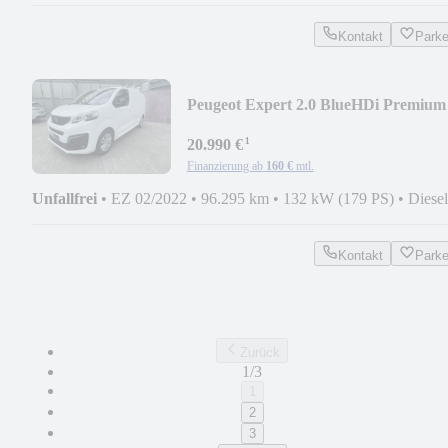
Kontakt
Park
Peugeot Expert 2.0 BlueHDi Premium
L2 AHK Xenon Nav HUD
¹
20.990 €
Finanzierung ab
160 €
mtl.
Unfallfrei
•
EZ 02/2022
•
96.295 km
•
132 kW (179 PS)
•
Diesel
Kontakt
Park
Zurück
1/3
1
2
3