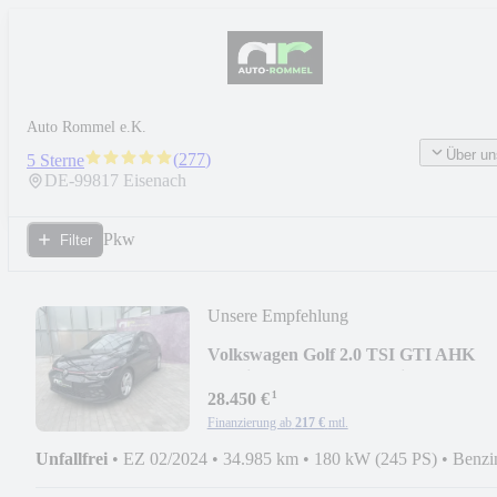
Auto Rommel e.K.
Über un
(
277
)
5 Sterne
DE-
99817
Eisenach
Pkw
Filter
Unsere Empfehlung
Volkswagen Golf 2.0 TSI GTI AHK
Matrix CarPlay Pano Assist
¹
28.450 €
Finanzierung ab
217 €
mtl.
Unfallfrei
•
EZ 02/2024
•
34.985 km
•
180 kW (245 PS)
•
Benzi