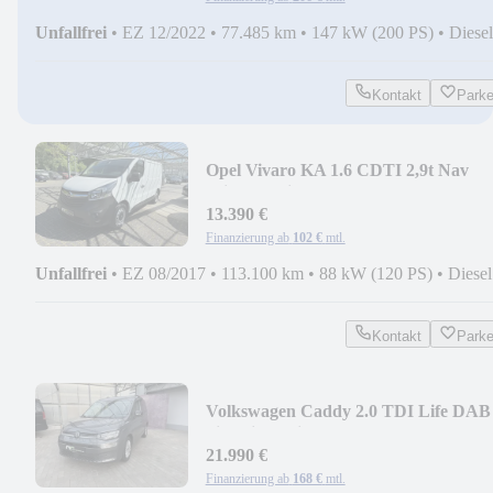
Unfallfrei
•
EZ 12/2022
•
77.485 km
•
147 kW (200 PS)
•
Diesel
Kontakt
Park
Opel Vivaro KA 1.6 CDTI 2,9t Nav
Klima Sortimo AHK
13.390 €
Finanzierung ab
102 €
mtl.
Unfallfrei
•
EZ 08/2017
•
113.100 km
•
88 kW (120 PS)
•
Diesel
Kontakt
Park
Volkswagen Caddy 2.0 TDI Life DAB
Sitzheiz. Assistenten 16"
21.990 €
Finanzierung ab
168 €
mtl.