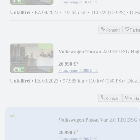
Finanzierung ab
163 €
mtl.
Unfallfrei
•
EZ 04/2023
•
107.445 km
•
110 kW (150 PS)
•
Dies
Kontakt
Park
Volkswagen Touran 2.0TDI DSG High
7-Sitz AHK IQ.Drive KiSi
¹
26.990 €
Finanzierung ab
206 €
mtl.
Unfallfrei
•
EZ 03/2023
•
97.985 km
•
110 kW (150 PS)
•
Diesel
Kontakt
Park
Volkswagen Passat Var 2.0 TDI DSG 
mot AHK LED Nav Pano
¹
26.990 €
Finanzierung ab
206 €
mtl.