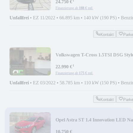
¹
24.750 €
Finanzierung ab
188 €
mtl.
Unfallfrei
•
EZ 11/2022
•
66.895 km
•
140 kW (190 PS)
•
Benzi
Kontakt
Park
Volkswagen T-Cross 1.5TSI DSG Styl
R-Line IQ.Drive LED Nav
¹
22.990 €
Finanzierung ab
175 €
mtl.
Unfallfrei
•
EZ 03/2022
•
58.785 km
•
110 kW (150 PS)
•
Benzi
Kontakt
Park
Opel Astra ST 1.4 Innovation LED N
Massage DAB AHK
10.750 €