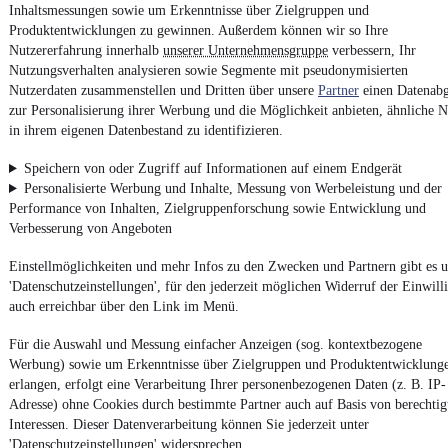
Inhaltsmessungen sowie um Erkenntnisse über Zielgruppen und
Produktentwicklungen zu gewinnen. Außerdem können wir so Ihre
Powered by
Nutzererfahrung innerhalb
unserer Unternehmensgruppe
verbessern, Ihr
Nutzungsverhalten analysieren sowie Segmente mit pseudonymisierten
Nutzerdaten zusammenstellen und Dritten über unsere
Partner
einen Datenabg
Noch mehr
neue Autos
unterschiedlicher Marken, auch als
zur Personalisierung ihrer Werbung und die Möglichkeit anbieten, ähnliche N
Leasing-Angebote
, gibt es bei mobile.de
in ihrem eigenen Datenbestand zu identifizieren.
Speichern von oder Zugriff auf Informationen auf einem Endgerät
Personalisierte Werbung und Inhalte, Messung von Werbeleistung und der
Performance von Inhalten, Zielgruppenforschung sowie Entwicklung und
Verbesserung von Angeboten
Einstellmöglichkeiten und mehr Infos zu den Zwecken und Partnern gibt es u
'Datenschutzeinstellungen', für den jederzeit möglichen Widerruf der Einwill
auch erreichbar über den Link im Menü.
Für die Auswahl und Messung einfacher Anzeigen (sog. kontextbezogene
Werbung) sowie um Erkenntnisse über Zielgruppen und Produktentwicklung
erlangen, erfolgt eine Verarbeitung Ihrer personenbezogenen Daten (z. B. IP-
Adresse) ohne Cookies durch bestimmte Partner auch auf Basis von berechtig
Interessen. Dieser Datenverarbeitung können Sie jederzeit unter
'Datenschutzeinstellungen' widersprechen.