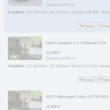
Finanzierung ab
82 €
mtl.
Unfallfrei
•
EZ 05/2016
•
110.150 km
•
110 kW (150 PS)
•
Benz
Kontakt
Park
Opel Crossland X 1.2 Ultimate LED
AHK NAV CarPlay HUD
12.790 €
Finanzierung ab
98 €
mtl.
Unfallfrei
•
EZ 04/2018
•
107.500 km
•
96 kW (131 PS)
•
Benzi
Kontakt
Park
NEU
Volkswagen T-Roc 2.0 TDI DSG
Life Assist ACC LED Nav AHK
¹
21.450 €