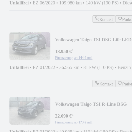
Unfallfrei
•
EZ 06/2020
•
109.980 km
•
140 kW (190 PS)
•
Dies
Kontakt
Park
Volkswagen Taigo TSI DSG Life LED
Navi Assist Sitzheiz 17"
¹
18.950 €
Finanzierung ab
144 €
mtl.
Unfallfrei
•
EZ 01/2022
•
36.565 km
•
81 kW (110 PS)
•
Benzin
Kontakt
Park
Volkswagen Taigo TSI R-Line DSG
RFK Matrix CarPlay Assist
¹
22.690 €
Finanzierung ab
173 €
mtl.
Unfallfrei
•
EZ 01/2023
•
40.985 km
•
110 kW (150 PS)
•
Benzi