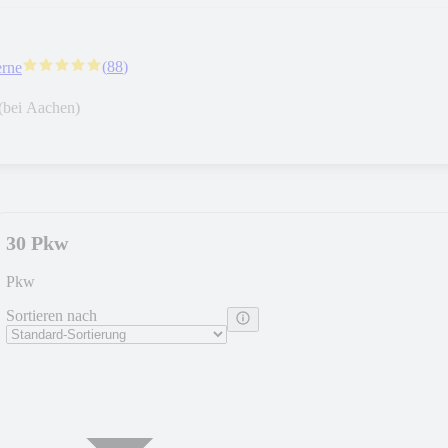
(
88
)
erne
(bei Aachen)
30 Pkw
Pkw
Sortieren nach