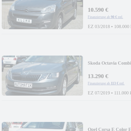
10.590 €
Finanzierung ab
90 €
mtl.
EZ 03/2018
•
108.000
Skoda Octavia Combi 
13.290 €
Finanzierung ab
113 €
mtl.
EZ 07/2019
•
111.000
Opel Corsa E Color E