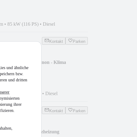
km
•
85 kW (116 PS)
•
Diesel
Kontakt
Parken
- Sitzheizung - Bi-Xenon - Klima
ies und ähnliche
peichern bzw.
eren und dritten
nserer
 km
•
85 kW (116 PS)
•
Diesel
nymisierten
sierung ihrer
fizieren.
Kontakt
Parken
halten,
g. 1.0 Elegance - Sitzheizung