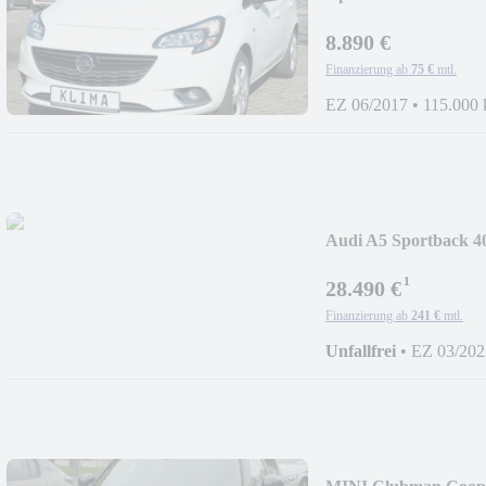
8.890 €
Finanzierung ab
75 €
mtl.
EZ 06/2017
•
115.000
Audi A5 Sportback 40
¹
28.490 €
Finanzierung ab
241 €
mtl.
Unfallfrei
•
EZ 03/202