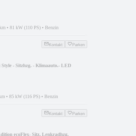
 km
•
81 kW (110 PS)
•
Benzin
Kontakt
Parken
Style - Sitzhzg. - Klimaauto.- LED
 km
•
85 kW (116 PS)
•
Benzin
Kontakt
Parken
dition ecoFlex- Sitz, Lenkradhzg.