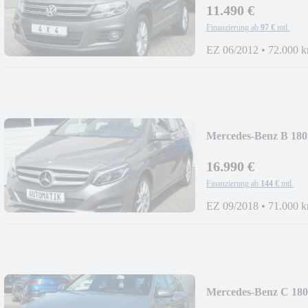
11.490 €
Finanzierung ab
97 €
mtl.
EZ 06/2012
•
72.000 
Mercedes-Benz B 180 U
Automatik
16.990 €
Finanzierung ab
144 €
mtl.
EZ 09/2018
•
71.000 
Mercedes-Benz C 180 