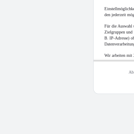
Einstellmöglichke
den jederzeit mö
Für die Auswahl 
Zielgruppen und 
B. IP-Adresse) oh
Datenverarbeitung
Wir arbeiten mit
Ab