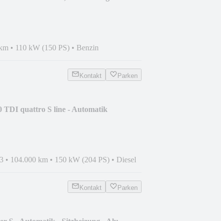
 km
•
110 kW (150 PS)
•
Benzin
Kontakt
Parken
 TDI quattro S line - Automatik
3
•
104.000 km
•
150 kW (204 PS)
•
Diesel
Kontakt
Parken