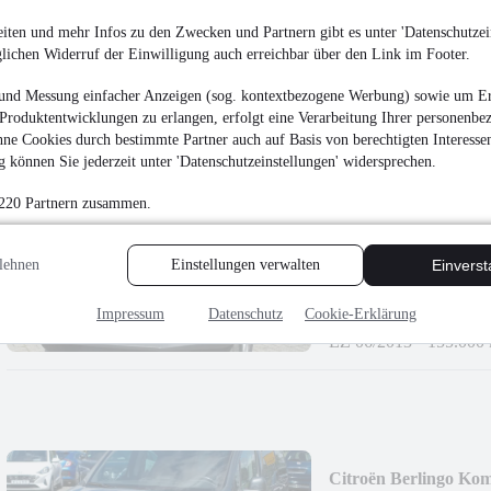
13.490 €
iten und mehr Infos zu den Zwecken und Partnern gibt es unter 'Datenschutzein
glichen Widerruf der Einwilligung auch erreichbar über den Link im Footer.
Finanzierung ab
114 €
mtl.
EZ 04/2018
•
97.000 
und Messung einfacher Anzeigen (sog. kontextbezogene Werbung) sowie um Er
Produktentwicklungen zu erlangen, erfolgt eine Verarbeitung Ihrer personenbe
ne Cookies durch bestimmte Partner auch auf Basis von berechtigten Interesse
 können Sie jederzeit unter 'Datenschutzeinstellungen' widersprechen.
 220 Partnern zusammen.
Volkswagen Tiguan L
lehnen
Einstellungen verwalten
Einvers
10.990 €
Finanzierung ab
93 €
mtl.
Impressum
Datenschutz
Cookie-Erklärung
EZ 06/2013
•
155.000
Citroën Berlingo Kom