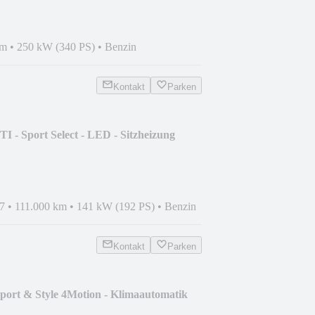
km
•
250 kW (340 PS)
•
Benzin
Kontakt
Parken
I - Sport Select - LED - Sitzheizung
7
•
111.000 km
•
141 kW (192 PS)
•
Benzin
Kontakt
Parken
port & Style 4Motion - Klimaautomatik