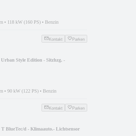
km
•
118 kW (160 PS)
•
Benzin
Kontakt
Parken
rban Style Edition - Sitzhzg. -
km
•
90 kW (122 PS)
•
Benzin
Kontakt
Parken
T BlueTec/d - Klimaauto.- Lichtsensor