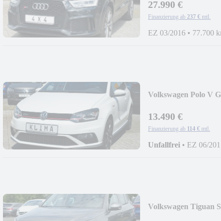
27.990 €
Finanzierung ab
237 €
mtl.
EZ 03/2016
•
77.700 
Volkswagen Polo V GT
13.490 €
Finanzierung ab
114 €
mtl.
Unfallfrei
•
EZ 06/201
Volkswagen Tiguan S