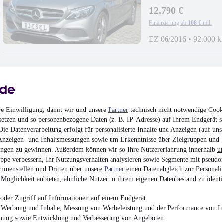
12.790 €
Finanzierung ab
108 €
mtl.
EZ 06/2016
•
92.000 
Audi A1 sport - Navi 
re Einwilligung, damit wir und unsere
Partner
technisch nicht notwendige Cook
setzen und so personenbezogene Daten (z. B. IP-Adresse) auf Ihrem Endgerät s
10.990 €
ie Datenverarbeitung erfolgt für personalisierte Inhalte und Anzeigen (auf uns
Finanzierung ab
93 €
mtl.
Anzeigen- und Inhaltsmessungen sowie um Erkenntnisse über Zielgruppen und
ngen zu gewinnen. Außerdem können wir so Ihre Nutzererfahrung innerhalb
u
EZ 05/2016
•
132.000
uppe
verbessern, Ihr Nutzungsverhalten analysieren sowie Segmente mit pseudo
mmenstellen und Dritten über unsere
Partner
einen Datenabgleich zur Personali
Möglichkeit anbieten, ähnliche Nutzer in ihrem eigenen Datenbestand zu identi
oder Zugriff auf Informationen auf einem Endgerät
e Werbung und Inhalte, Messung von Werbeleistung und der Performance von In
Honda Civic Lim. 5-tr
chung sowie Entwicklung und Verbesserung von Angeboten