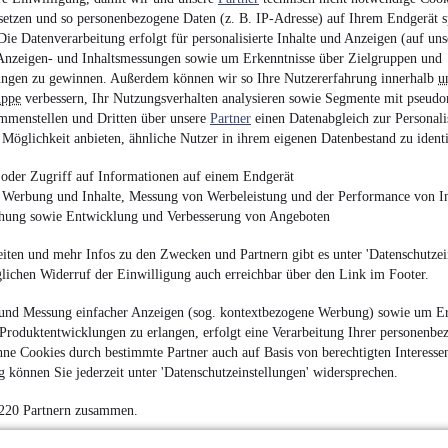
setzen und so personenbezogene Daten (z. B. IP-Adresse) auf Ihrem Endgerät s
Lancia Ypsilon Plati
ie Datenverarbeitung erfolgt für personalisierte Inhalte und Anzeigen (auf uns
XENON*LEDER*K
Anzeigen- und Inhaltsmessungen sowie um Erkenntnisse über Zielgruppen und
4.190 €
ngen zu gewinnen. Außerdem können wir so Ihre Nutzererfahrung innerhalb
u
uppe
verbessern, Ihr Nutzungsverhalten analysieren sowie Segmente mit pseudo
Finanzierung ab
28 €
mtl.
mmenstellen und Dritten über unsere
Partner
einen Datenabgleich zur Personali
Unfallfrei
•
EZ 07/201
Möglichkeit anbieten, ähnliche Nutzer in ihrem eigenen Datenbestand zu identi
oder Zugriff auf Informationen auf einem Endgerät
e Werbung und Inhalte, Messung von Werbeleistung und der Performance von In
chung sowie Entwicklung und Verbesserung von Angeboten
iten und mehr Infos zu den Zwecken und Partnern gibt es unter 'Datenschutzein
NEU
Lancia Ypsilon
glichen Widerruf der Einwilligung auch erreichbar über den Link im Footer.
2.790 €
und Messung einfacher Anzeigen (sog. kontextbezogene Werbung) sowie um Er
Finanzierung ab
26 €
mtl.
Produktentwicklungen zu erlangen, erfolgt eine Verarbeitung Ihrer personenbe
ne Cookies durch bestimmte Partner auch auf Basis von berechtigten Interesse
Unfallfrei
•
EZ 03/201
 können Sie jederzeit unter 'Datenschutzeinstellungen' widersprechen.
 220 Partnern zusammen.