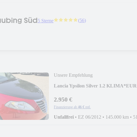
aubing Süd
(
56
)
5 Sterne
Unsere Empfehlung
Lancia Ypsilon Silver 1.2 KLIMA*E
2.950 €
Finanzierung ab
46 €
mtl.
Unfallfrei
•
EZ 06/2012
•
145.000 km
•
5