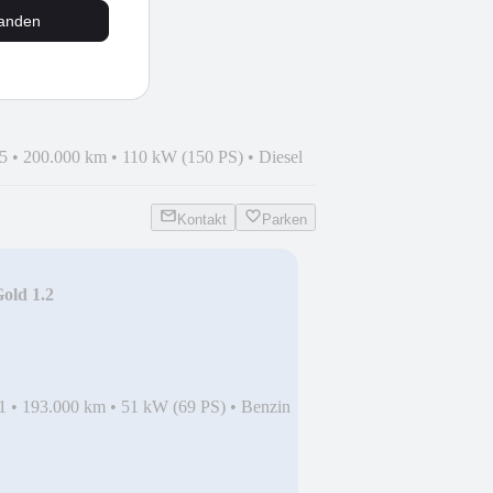
tanden
Titanium 2.0 TDCI
ON*
5
•
200.000 km
•
110 kW (150 PS)
•
Diesel
Kontakt
Parken
old 1.2
LU*EURO5*
1
•
193.000 km
•
51 kW (69 PS)
•
Benzin