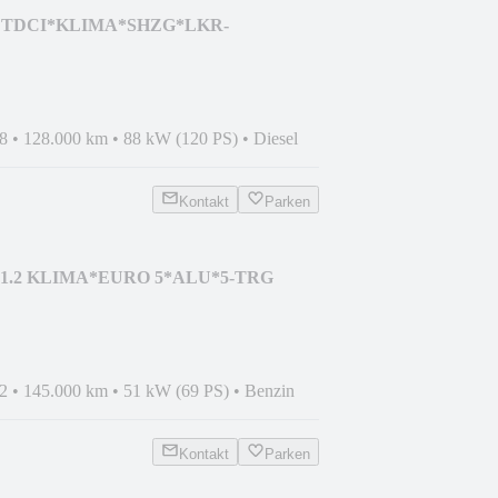
1.5 TDCI*KLIMA*SHZG*LKR-
8
•
128.000 km
•
88 kW (120 PS)
•
Diesel
Kontakt
Parken
ver 1.2 KLIMA*EURO 5*ALU*5-TRG
2
•
145.000 km
•
51 kW (69 PS)
•
Benzin
Kontakt
Parken