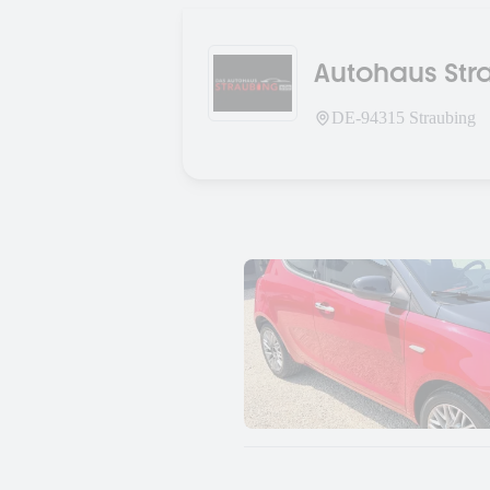
Autohaus Str
DE-
94315
Straubing