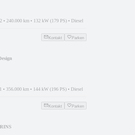
2
•
240.000 km
•
132 kW (179 PS)
•
Diesel
Kontakt
Parken
Design
ON*NAVI*ALU
1
•
356.000 km
•
144 kW (196 PS)
•
Diesel
Kontakt
Parken
PRINS
ON*AUTOMATIK*NAV