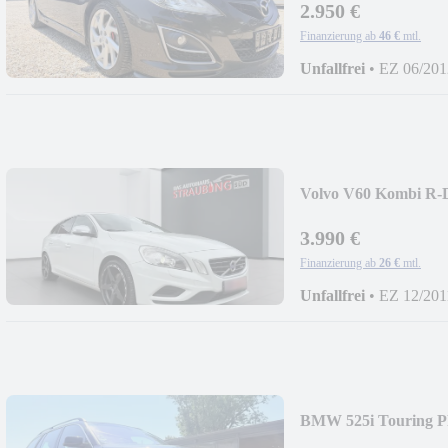
2.950 €
Finanzierung ab
46 €
mtl.
Unfallfrei
•
EZ 06/201
Volvo V60 Kombi R-
AUTOMATIK*XEN
3.990 €
Finanzierung ab
26 €
mtl.
Unfallfrei
•
EZ 12/201
BMW 525i Touring 
GASANLAGE*XEN