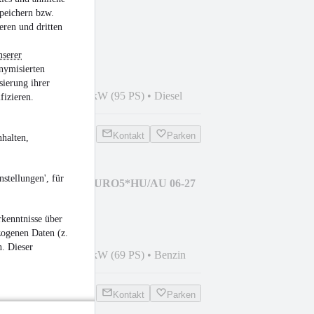
peichern bzw.
num 1.3 JTD
eren und dritten
LIMAAU*EU5
nserer
nymisierten
sierung ihrer
2
•
169.000 km
•
70 kW (95 PS)
•
Diesel
fizieren.
Kontakt
Parken
halten,
stellungen', für
 Silver 1.2 KLIMA*EURO5*HU/AU 06-27
kenntnisse über
zogenen Daten (z.
n. Dieser
2
•
183.000 km
•
51 kW (69 PS)
•
Benzin
Kontakt
Parken