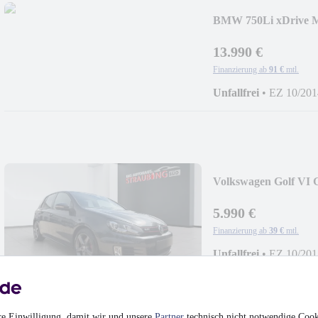
BMW 750Li xDrive 
SPORT*FACELIFT
13.990 €
Finanzierung ab
91 €
mtl.
Unfallfrei
•
EZ 10/201
Volkswagen Golf VI 
XENON*NAVI*EUR
5.990 €
Finanzierung ab
39 €
mtl.
Unfallfrei
•
EZ 10/201
re Einwilligung, damit wir und unsere
Partner
technisch nicht notwendige Cook