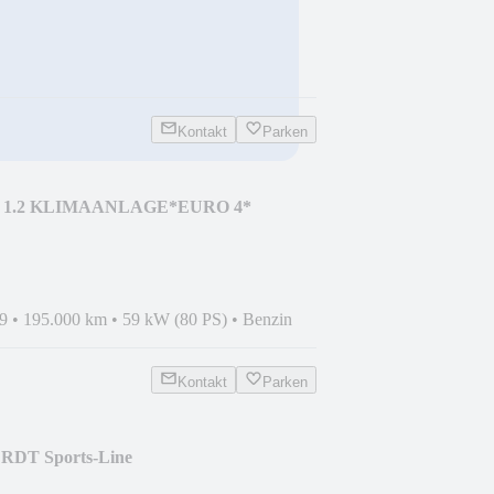
Kontakt
Parken
ion 1.2 KLIMAANLAGE*EURO 4*
9
•
195.000 km
•
59 kW (80 PS)
•
Benzin
Kontakt
Parken
CRDT Sports-Line
IMAAUT