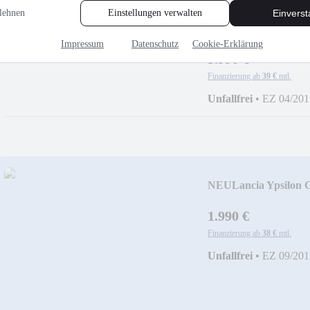
lehnen
Einstellungen verwalten
Einvers
Ford Focus Turnier 
AUTOMATIK*XEN
Impressum
Datenschutz
Cookie-Erklärung
5.990 €
Finanzierung ab
39 €
mtl.
Unfallfrei
•
EZ 04/201
NEU
Lancia Ypsilon G
KLIMAANLAGE*A
1.990 €
Finanzierung ab
38 €
mtl.
Unfallfrei
•
EZ 09/201