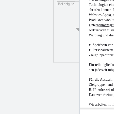
Technologien ein
abrufen können. D
Websites/Apps), 
Produktentwicklu
Unternehmensgr
Nutzerdaten zusa
Werbung und die 
Speichern von 
Personalisiert
Zielgruppenfors
Einstellmöglichke
den jederzeit mö
Für die Auswahl 
Zielgruppen und 
B. IP-Adresse) oh
Datenverarbeitung
Wir arbeiten mit