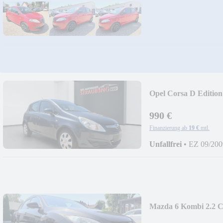
Opel Corsa D Edit
990 €
Finanzierung ab
19 €
mtl.
Unfallfrei
•
EZ 09/200
Mazda 6 Kombi 2.2 
XENON*EUR5*KL