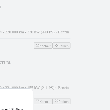
M
*HUD*SOFT*MASSAGE*
4
•
220.000 km
•
330 kW (449 PS)
•
Benzin
Kontakt
Parken
GTI Bi-
O5*SHZG*2.HAND
2
•
221.000 km
•
155 kW (211 PS)
•
Benzin
Kontakt
Parken
ies und ähnliche