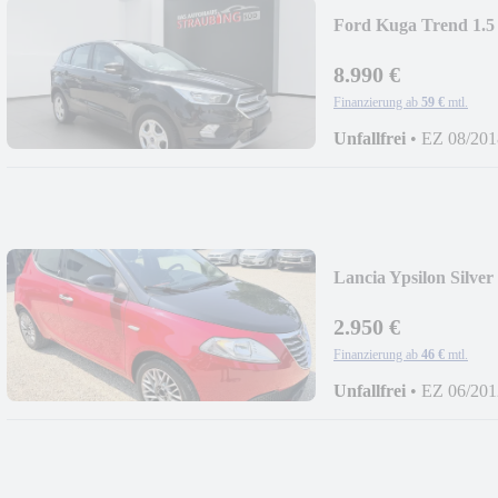
Ford Kuga Trend 
HZG*EURO6*
8.990 €
Finanzierung ab
59 €
mtl.
Unfallfrei
•
EZ 08/201
Lancia Ypsilon Sil
2.950 €
Finanzierung ab
46 €
mtl.
Unfallfrei
•
EZ 06/201