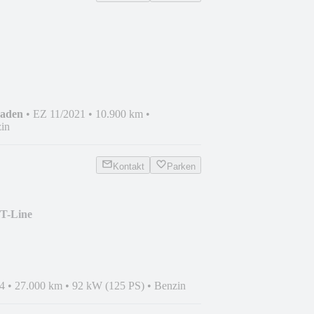
haden
•
EZ 11/2021
•
10.900 km
•
in
Kontakt
Parken
ST-Line
4
•
27.000 km
•
92 kW (125 PS)
•
Benzin