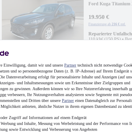
Ford Kuga Titanium
19.950 €
Finanzierung ab
216 €
mtl.
Reparierter Unfallsc
110 kW (150 PS)
•
Ben
re Einwilligung, damit wir und unsere
Partner
technisch nicht notwendige Cook
setzen und so personenbezogene Daten (z. B. IP-Adresse) auf Ihrem Endgerät s
Ford Transit Pritsch
ie Datenverarbeitung erfolgt für personalisierte Inhalte und Anzeigen (auf uns
Anzeigen- und Inhaltsmessungen sowie um Erkenntnisse über Zielgruppen und
¹
24.500 €
ngen zu gewinnen. Außerdem können wir so Ihre Nutzererfahrung innerhalb
u
uppe
verbessern, Ihr Nutzungsverhalten analysieren sowie Segmente mit pseudo
Finanzierung ab
265 €
mtl.
mmenstellen und Dritten über unsere
Partner
einen Datenabgleich zur Personali
Unfallfrei
•
EZ 03/202
Möglichkeit anbieten, ähnliche Nutzer in ihrem eigenen Datenbestand zu identi
oder Zugriff auf Informationen auf einem Endgerät
e Werbung und Inhalte, Messung von Werbeleistung und der Performance von In
chung sowie Entwicklung und Verbesserung von Angeboten