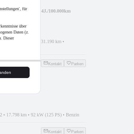
stellungen', für
 Active Schutzbrief 4J./100.000km
kenntnisse über
zogenen Daten (z.
n. Dieser
haden
•
EZ 04/2024
•
31.190 km
•
in
Kontakt
Parken
tanden
um 1.0 l EcoBoost
2
•
17.798 km
•
92 kW (125 PS)
•
Benzin
Kontakt
Parken