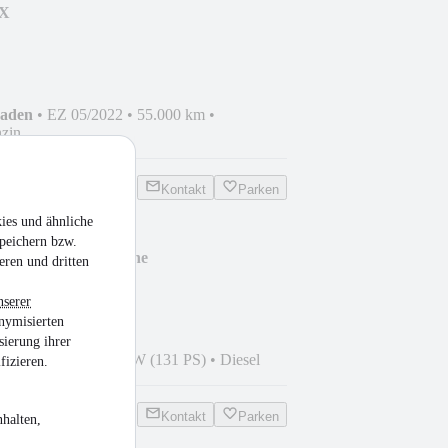
 X
haden
•
EZ 05/2022
•
55.000 km
•
zin
Kontakt
Parken
ies und ähnliche
peichern bzw.
e 350 L2 Doppelkabine
eren und dritten
nserer
nymisierten
sierung ihrer
3
•
49.000 km
•
96 kW (131 PS)
•
Diesel
fizieren.
Kontakt
Parken
halten,