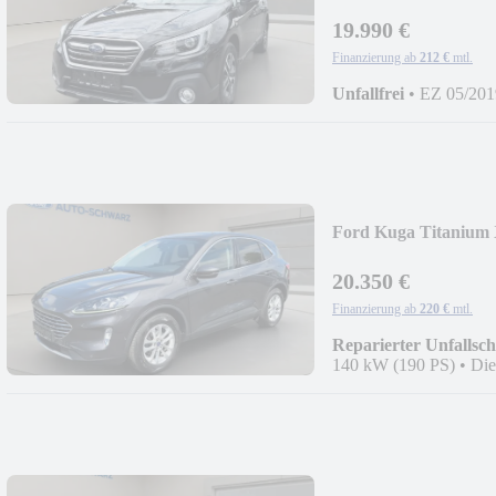
19.990 €
Finanzierung ab
212 €
mtl.
Unfallfrei
•
EZ 05/201
Ford Kuga Titanium 
20.350 €
Finanzierung ab
220 €
mtl.
Reparierter Unfallsc
140 kW (190 PS)
•
Die