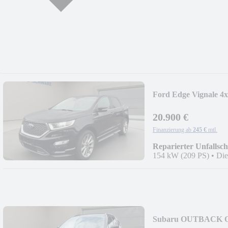
Ford Edge Vignale 4
20.900 €
Finanzierung ab
245 €
mtl.
Reparierter Unfallsc
154 kW (209 PS)
•
Die
Subaru OUTBACK Ou