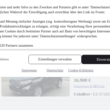
iten und mehr Infos zu den Zwecken und Partnern gibt es unter 'Datenschutzein
Ford Tourneo Courier
glichen Widerruf der Einwilligung auch erreichbar über den Link im Footer.
¹
23.900 €
und Messung einfacher Anzeigen (sog. kontextbezogene Werbung) sowie um Er
Finanzierung ab
259 €
mtl.
Produktentwicklungen zu erlangen, erfolgt eine Verarbeitung Ihrer personenbe
ne Cookies durch bestimmte Partner auch auf Basis von berechtigten Interesse
Reparierter Unfallsc
 können Sie jederzeit unter 'Datenschutzeinstellungen' widersprechen.
92 kW (125 PS)
•
Benz
 220 Partnern zusammen.
lehnen
Einstellungen verwalten
Einvers
Ford EcoSport Titani
Impressum
Datenschutz
Cookie-Erklärung
16.900 €
Finanzierung ab
183 €
mtl.
Unfallfrei
•
EZ 07/202