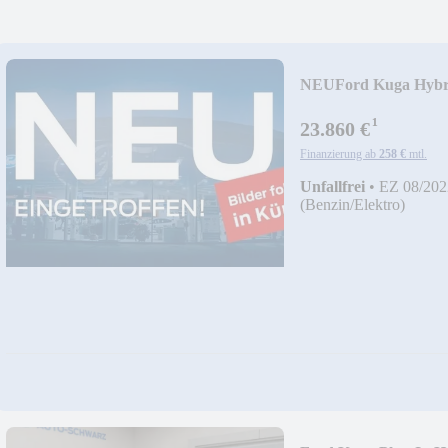
NEU
Ford Kuga Hybr
¹
23.860 €
Finanzierung ab
258 €
mtl.
Unfallfrei
•
EZ 08/202
(Benzin/Elektro)