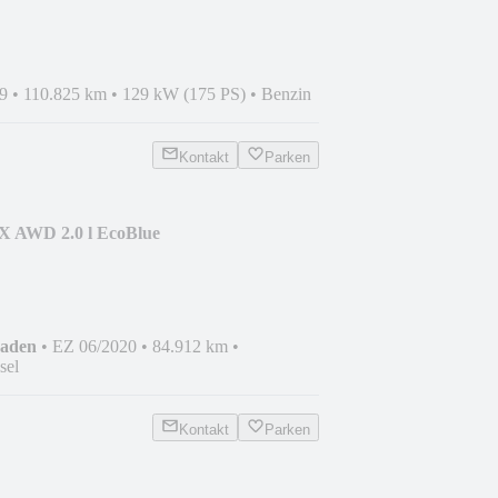
9
•
110.825 km
•
129 kW (175 PS)
•
Benzin
Kontakt
Parken
X AWD 2.0 l EcoBlue
haden
•
EZ 06/2020
•
84.912 km
•
sel
Kontakt
Parken