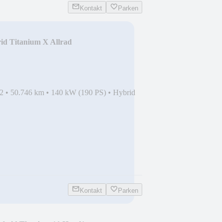
Kontakt
Parken
id Titanium X Allrad
2
•
50.746 km
•
140 kW (190 PS)
•
Hybrid
Kontakt
Parken