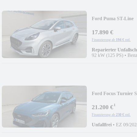
Ford Puma ST-Line
17.890 €
Finanzierung ab
194 €
mtl.
Reparierter Unfallsc
92 kW (125 PS)
•
Benz
Ford Focus Turnier 
¹
21.200 €
Finanzierung ab
230 €
mtl.
Unfallfrei
•
EZ 09/202