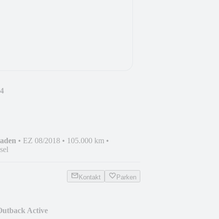
x4
haden
•
EZ 08/2018
•
105.000 km
•
sel
Kontakt
Parken
tback Active