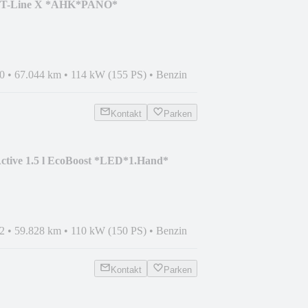
 ST-Line X *AHK*PANO*
0
•
67.044 km
•
114 kW (155 PS)
•
Benzin
Kontakt
Parken
Active 1.5 l EcoBoost *LED*1.Hand*
2
•
59.828 km
•
110 kW (150 PS)
•
Benzin
Kontakt
Parken