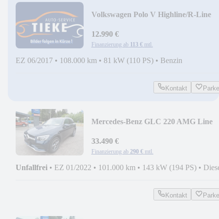
Volkswagen Polo V Highline/R-Line
*PDC/Pano/CarPlay*
12.990 €
Finanzierung ab
113 €
mtl.
EZ 06/2017
•
108.000 km
•
81 kW (110 PS)
•
Benzin
Kontakt
Park
Mercedes-Benz GLC 220 AMG Line
4Matic*DISTRONIC/LED/RKF360°*
33.490 €
Finanzierung ab
290 €
mtl.
Unfallfrei
•
EZ 01/2022
•
101.000 km
•
143 kW (194 PS)
•
Dies
Kontakt
Park