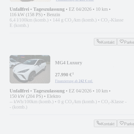
Unfallfrei
•
Tageszulassung
•
EZ 04/2026
•
10 km
•
116 kW (158 PS)
•
Benzin
6,4 l/100km (komb.)
•
144 g CO₂/km (komb.)
•
CO₂-Klasse
E (komb.)
Kontakt
Park
MG4 Luxury
64kWh*ACC/RKF360°/Navi/SHZ/LE
¹
27.990 €
Finanzierung ab
242 €
mtl.
Unfallfrei
•
Tageszulassung
•
EZ 04/2026
•
10 km
•
150 kW (204 PS)
•
Elektro
-- kWh/100km (komb.)
•
0 g CO₂/km (komb.)
•
CO₂-Klasse -
- (komb.)
Kontakt
Park