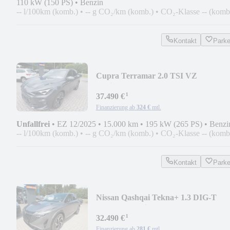
110 kW (150 PS)
•
Benzin
-- l/100km (komb.)
•
-- g CO₂/km (komb.)
•
CO₂-Klasse -- (komb
Kontakt
Park
Cupra Terramar 2.0 TSI VZ
4Drive*EDGE/PANO/MATRIX/HUD
¹
37.490 €
Finanzierung ab
324 €
mtl.
Unfallfrei
•
EZ 12/2025
•
15.000 km
•
195 kW (265 PS)
•
Benzi
-- l/100km (komb.)
•
-- g CO₂/km (komb.)
•
CO₂-Klasse -- (komb
Kontakt
Park
Nissan Qashqai Tekna+ 1.3 DIG-T
MHEV Xtronic*NAVI/BOSE
¹
32.490 €
Finanzierung ab
281 €
mtl.