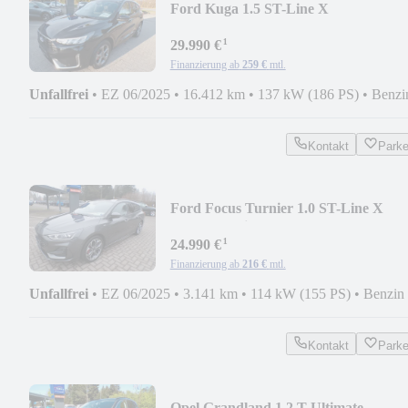
Ford Kuga 1.5 ST-Line X
AUT.*WP/GJR/ACC/RFK/PDC/LED
¹
29.990 €
Finanzierung ab
259 €
mtl.
Unfallfrei
•
EZ 06/2025
•
16.412 km
•
137 kW (186 PS)
•
Benzi
Kontakt
Park
Ford Focus Turnier 1.0 ST-Line X
AUT.*Matrix/ACC/eHec
¹
24.990 €
Finanzierung ab
216 €
mtl.
Unfallfrei
•
EZ 06/2025
•
3.141 km
•
114 kW (155 PS)
•
Benzin
Kontakt
Park
Opel Grandland 1.2 T Ultimate