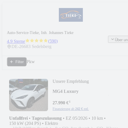
Auto-Service-Tieke, Inh. Johannes Tieke
Über un
(
590
)
4.9 Sterne
DE-
26683
Sedelsberg
Pkw
Filter
Unsere Empfehlung
MG4 Luxury
64kWh*ACC/RKF360°/Navi/SHZ/LE
¹
27.990 €
Finanzierung ab
242 €
mtl.
Unfallfrei
•
Tageszulassung
•
EZ 05/2026
•
10 km
•
150 kW (204 PS)
•
Elektro