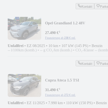
Kontakt
Park
Opel Grandland 1.2 48V
Edition*Navi/eHeck/RFK/19"/LED
¹
27.490 €
Finanzierung ab
238 €
mtl.
Unfallfrei
•
EZ 08/2025
•
10 km
•
107 kW (145 PS)
•
Benzin
-- l/100km (komb.)
•
-- g CO₂/km (komb.)
•
CO₂-Klasse -- (komb
Kontakt
Park
Cupra Ateca 1.5 TSI
DSG*ACC/LED/eHeck/SHZ/RFK*
¹
31.490 €
Finanzierung ab
272 €
mtl.
Unfallfrei
•
EZ 11/2025
•
7.990 km
•
110 kW (150 PS)
•
Benzin