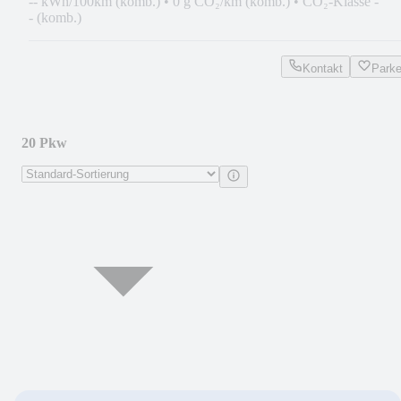
-- kWh/100km (komb.)
•
0 g CO₂/km (komb.)
•
CO₂-Klasse -
- (komb.)
Kontakt
Park
20 Pkw