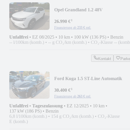
Opel Grandland 1.2 48V
Edition*Navi/eHeck/RFK/19"/LED
¹
26.990 €
Finanzierung ab
233 €
mtl.
Unfallfrei
•
EZ 08/2025
•
10 km
•
100 kW (136 PS)
•
Benzin
-- l/100km (komb.)
•
-- g CO₂/km (komb.)
•
CO₂-Klasse -- (komb
Kontakt
Park
Ford Kuga 1.5 ST-Line Automatik
*AHK/PRIVACY/5JFG/WP*
¹
30.400 €
Finanzierung ab
263 €
mtl.
Unfallfrei
•
Tageszulassung
•
EZ 12/2025
•
10 km
•
137 kW (186 PS)
•
Benzin
6,8 l/100km (komb.)
•
154 g CO₂/km (komb.)
•
CO₂-Klasse
E (komb.)