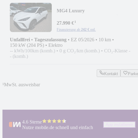
MG4 Luxury
64kWh*ACC/RKF360°/Navi/SHZ/LE
¹
27.990 €
Finanzierung ab
242 €
mtl.
Unfallfrei
•
Tageszulassung
•
EZ 05/2026
•
10 km
•
150 kW (204 PS)
•
Elektro
-- kWh/100km (komb.)
•
0 g CO₂/km (komb.)
•
CO₂-Klasse -
- (komb.)
Kontakt
Park
¹
MwSt. ausweisbar
4.6 Sterne
App installieren
Nutze mobile.de schnell und einfach