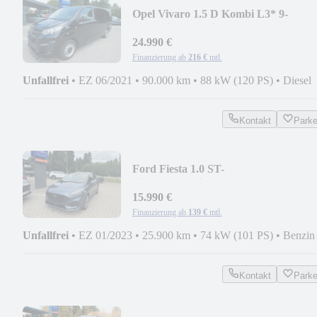
Opel Vivaro 1.5 D Kombi L3* 9-
Si./Navi/PDC/Privacy/BT
24.990 €
Finanzierung ab
216 €
mtl.
Unfallfrei
•
EZ 06/2021
•
90.000 km
•
88 kW (120 PS)
•
Diesel
Kontakt
Park
Ford Fiesta 1.0 ST-
Line*LED/Privacy/WP/ALU
18"/SYNC*
15.990 €
Finanzierung ab
139 €
mtl.
Unfallfrei
•
EZ 01/2023
•
25.900 km
•
74 kW (101 PS)
•
Benzin
Kontakt
Park