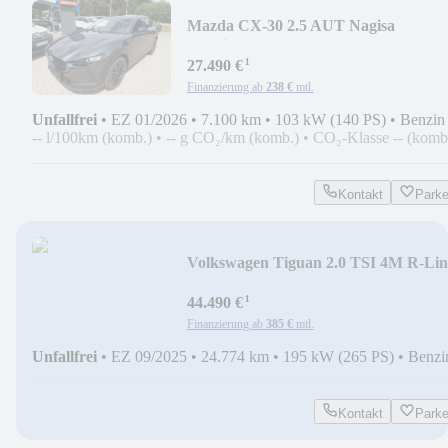
Mazda CX-30 2.5 AUT Nagisa
*Navi/ACC/eHeck/Bose*
¹
27.490 €
Finanzierung ab
238 €
mtl.
Unfallfrei
•
EZ 01/2026
•
7.100 km
•
103 kW (140 PS)
•
Benzin
-- l/100km (komb.)
•
-- g CO₂/km (komb.)
•
CO₂-Klasse -- (komb
Kontakt
Park
Volkswagen Tiguan 2.0 TSI 4M R-Lin
Black Style*PANO/AHK/20
¹
44.490 €
Finanzierung ab
385 €
mtl.
Unfallfrei
•
EZ 09/2025
•
24.774 km
•
195 kW (265 PS)
•
Benzi
Kontakt
Park