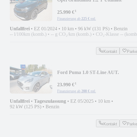
AUT.*Navi/19"/LED/360*
¹
25.990 €
Finanzierung ab
225 €
mtl.
Unfallfrei
•
EZ 01/2024
•
10 km
•
96 kW (131 PS)
•
Benzin
-- l/100km (komb.)
•
-- g CO₂/km (komb.)
•
CO₂-Klasse -- (komb
Kontakt
Park
Ford Puma 1.0 ST-Line AUT.
*Navi/PDC/PRIVACY/WP/LED*
¹
23.990 €
Finanzierung ab
208 €
mtl.
Unfallfrei
•
Tageszulassung
•
EZ 05/2025
•
10 km
•
92 kW (125 PS)
•
Benzin
Kontakt
Park