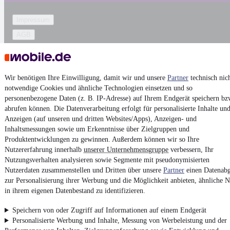
Impressum
AGB
Vertrag widerrufen
Datenschutz
Wir benötigen Ihre Einwilligung, damit wir und unsere
Partner
technisch nic
Datenschutzeinstellungen
notwendige Cookies und ähnliche Technologien einsetzen und so
Erklärung zur Barrierefreiheit
personenbezogene Daten (z. B. IP-Adresse) auf Ihrem Endgerät speichern bz
abrufen können. Die Datenverarbeitung erfolgt für personalisierte Inhalte un
Report Security Vulnerability (English)
Anzeigen (auf unseren und dritten Websites/Apps), Anzeigen- und
Inhaltsmessungen sowie um Erkenntnisse über Zielgruppen und
Powered by
Produktentwicklungen zu gewinnen. Außerdem können wir so Ihre
Nutzererfahrung innerhalb
unserer Unternehmensgruppe
verbessern, Ihr
Nutzungsverhalten analysieren sowie Segmente mit pseudonymisierten
Entdecke
Kleinwagen
,
SUV
und
Wohnmobile
und mehr bei
Nutzerdaten zusammenstellen und Dritten über unsere
Partner
einen Datenabg
mobile.de
zur Personalisierung ihrer Werbung und die Möglichkeit anbieten, ähnliche N
in ihrem eigenen Datenbestand zu identifizieren.
Speichern von oder Zugriff auf Informationen auf einem Endgerät
Personalisierte Werbung und Inhalte, Messung von Werbeleistung und der