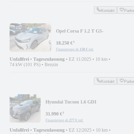
Kontakt
Park
Opel Corsa F 1.2 T GS-
Line*WP/GRA/RKF/CONNECT/PD
¹
18.250 €
Finanzierung ab
158 €
mtl.
Unfallfrei
•
Tageszulassung
•
EZ 11/2025
•
10 km
•
74 kW (101 PS)
•
Benzin
Kontakt
Park
Hyundai Tucson 1.6 GDI
AUTOMATIK*Navi/eHeck/NAV/LED/AC
¹
31.990 €
Finanzierung ab
277 €
mtl.
Unfallfrei
•
Tageszulassung
•
EZ 12/2025
•
10 km
•