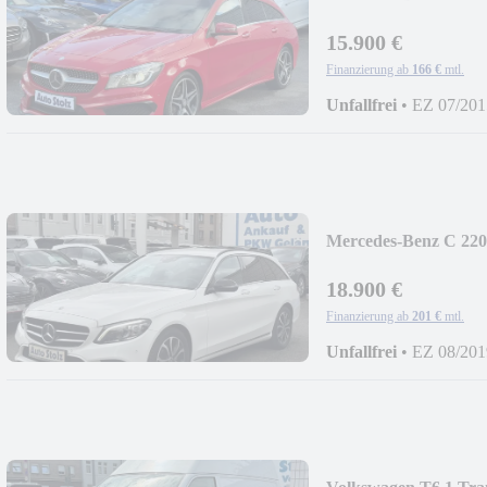
LINE,PANORAMA,
15.900 €
Finanzierung ab
166 €
mtl.
Unfallfrei
•
EZ 07/201
Mercedes-Benz C 22
KOMBI,AVANTGA
18.900 €
Finanzierung ab
201 €
mtl.
Unfallfrei
•
EZ 08/201