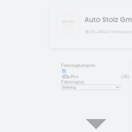
Auto Stolz G
DE-
46045
Oberhause
Fahrzeugkategorie
Pkw
(
36
)
Fahrzeugtyp