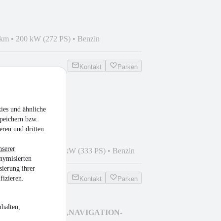
 km
•
200 kW (272 PS)
•
Benzin
Kontakt
Parken
 4Matic HEAD-
ies und ähnliche
STRONIC,S-CLOSE
peichern bzw.
eren und dritten
nserer
5
•
56.495 km
•
245 kW (333 PS)
•
Benzin
nymisierten
sierung ihrer
fizieren.
Kontakt
Parken
halten,
z B200 AUTOMATIK,NAVIGATION-