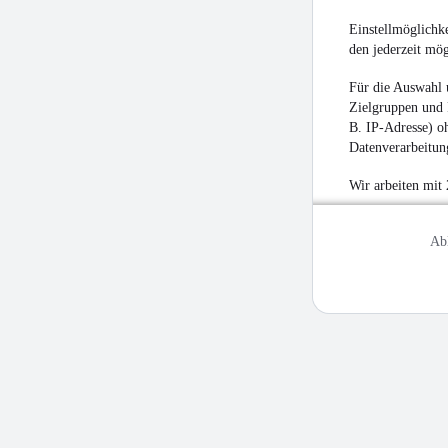
Einstellmöglichke
den jederzeit mö
Für die Auswahl 
Zielgruppen und 
B. IP-Adresse) oh
Datenverarbeitung
Wir arbeiten mit
Ab