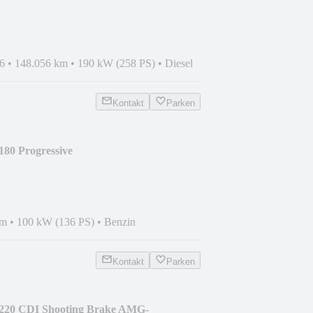
AHK,PANORAMA
6
•
148.056 km
•
190 kW (258 PS)
•
Diesel
Kontakt
Parken
80 Progressive
R,NAVI,AHK
km
•
100 kW (136 PS)
•
Benzin
Kontakt
Parken
220 CDI Shooting Brake AMG-