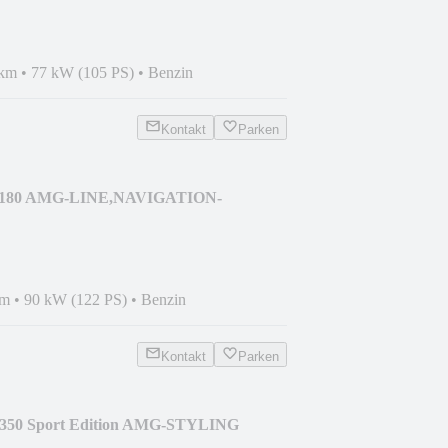
 km
•
77 kW (105 PS)
•
Benzin
Kontakt
Parken
A 180 AMG-LINE,NAVIGATION-
P
km
•
90 kW (122 PS)
•
Benzin
Kontakt
Parken
 350 Sport Edition AMG-STYLING