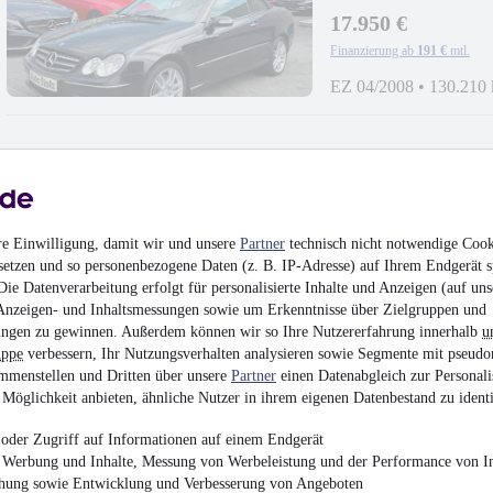
17.950 €
Finanzierung ab
191 €
mtl.
EZ 04/2008
•
130.210
Mercedes-Benz S400
re Einwilligung, damit wir und unsere
Partner
technisch nicht notwendige Cook
UP,BELÜFTUNG,DI
setzen und so personenbezogene Daten (z. B. IP-Adresse) auf Ihrem Endgerät s
34.950 €
ie Datenverarbeitung erfolgt für personalisierte Inhalte und Anzeigen (auf uns
Finanzierung ab
371 €
mtl.
Anzeigen- und Inhaltsmessungen sowie um Erkenntnisse über Zielgruppen und
ngen zu gewinnen. Außerdem können wir so Ihre Nutzererfahrung innerhalb
u
Unfallfrei
•
EZ 07/201
uppe
verbessern, Ihr Nutzungsverhalten analysieren sowie Segmente mit pseudo
mmenstellen und Dritten über unsere
Partner
einen Datenabgleich zur Personali
Möglichkeit anbieten, ähnliche Nutzer in ihrem eigenen Datenbestand zu identi
oder Zugriff auf Informationen auf einem Endgerät
e Werbung und Inhalte, Messung von Werbeleistung und der Performance von In
NEU
Mercedes-Ben
chung sowie Entwicklung und Verbesserung von Angeboten