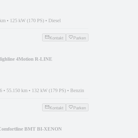
 km
•
125 kW (170 PS)
•
Diesel
Kontakt
Parken
ighline 4Motion R-LINE
ER
6
•
55.150 km
•
132 kW (179 PS)
•
Benzin
Kontakt
Parken
 Comfortline BMT BI-XENON
P