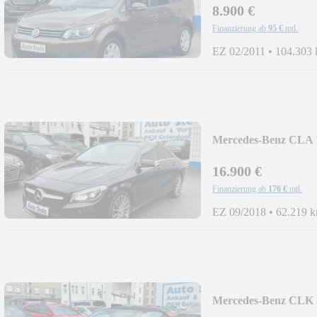
8.900 €
Finanzierung ab
95 €
mtl.
EZ 02/2011
•
104.303
Mercedes-Benz CL
COMAND,LED,TO
16.900 €
Finanzierung ab
176 €
mtl.
EZ 09/2018
•
62.219 
Mercedes-Benz CLK
PAKET,COMAND