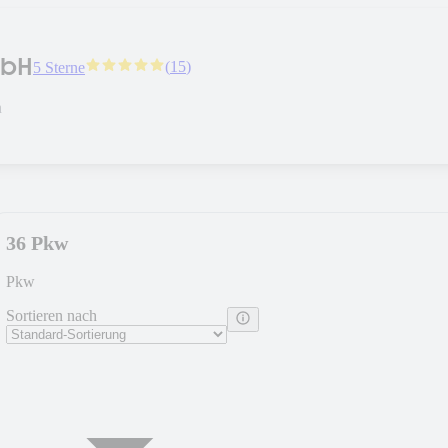
mbH
(
15
)
5 Sterne
n
36 Pkw
Pkw
Sortieren nach