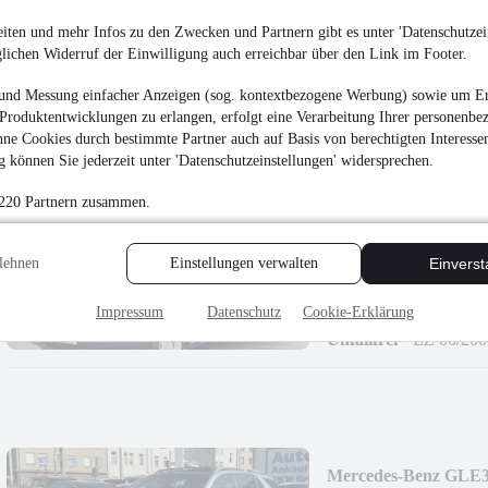
PREMIUM,AHK,LE
19.450 €
iten und mehr Infos zu den Zwecken und Partnern gibt es unter 'Datenschutzein
glichen Widerruf der Einwilligung auch erreichbar über den Link im Footer.
Finanzierung ab
207 €
mtl.
EZ 07/2019
•
54.663 
und Messung einfacher Anzeigen (sog. kontextbezogene Werbung) sowie um Er
Produktentwicklungen zu erlangen, erfolgt eine Verarbeitung Ihrer personenbe
ne Cookies durch bestimmte Partner auch auf Basis von berechtigten Interesse
 können Sie jederzeit unter 'Datenschutzeinstellungen' widersprechen.
 220 Partnern zusammen.
Mercedes-Benz Viano
LEDER,AUTOMAT
lehnen
Einstellungen verwalten
Einvers
17.850 €
Finanzierung ab
190 €
mtl.
Impressum
Datenschutz
Cookie-Erklärung
Unfallfrei
•
EZ 06/200
Mercedes-Benz GLE