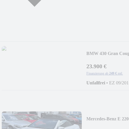
BMW 430 Gran Cou
UP,360
23.900 €
Finanzierung ab
249 €
mtl.
Unfallfrei
•
EZ 09/201
Mercedes-Benz E 2
LINE,LEDER,KAM