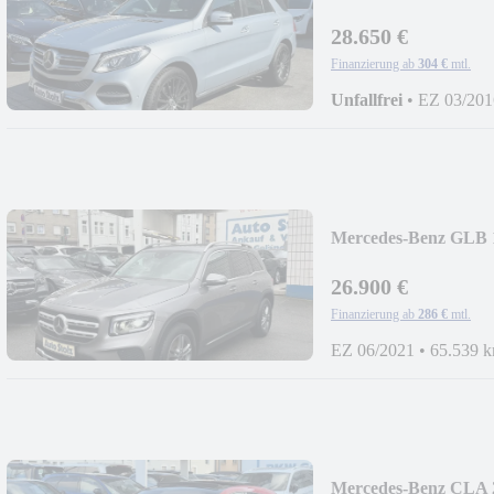
LEDER,COMAND,
28.650 €
Finanzierung ab
304 €
mtl.
Unfallfrei
•
EZ 03/201
Mercedes-Benz GLB 1
AUTOMATIK,LEDE
26.900 €
Finanzierung ab
286 €
mtl.
EZ 06/2021
•
65.539 
Mercedes-Benz CLA 