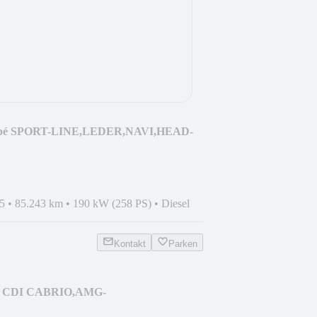
pé SPORT-LINE,LEDER,NAVI,HEAD-
5
•
85.243 km
•
190 kW (258 PS)
•
Diesel
Kontakt
Parken
20 CDI CABRIO,AMG-
ERA