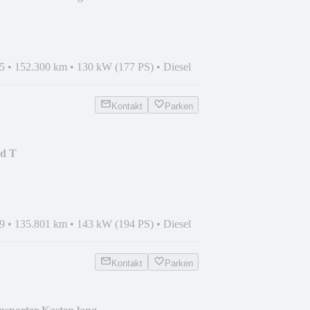
TOP
5
•
152.300 km
•
130 kW (177 PS)
•
Diesel
Kontakt
Parken
0d T
RDE,COMAND*NAVI,KAMERA,LED
9
•
135.801 km
•
143 kW (194 PS)
•
Diesel
Kontakt
Parken