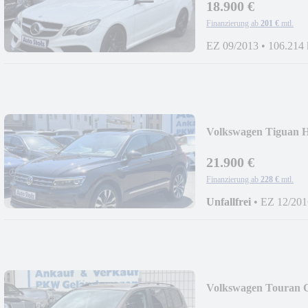
18.900 €
Finanzierung ab
201 €
mtl.
EZ 09/2013
•
106.214
Volkswagen Tiguan H
SPORTPAKET,LED
21.900 €
Finanzierung ab
228 €
mtl.
Unfallfrei
•
EZ 12/201
Volkswagen Touran
LED,7XSITZER,TO