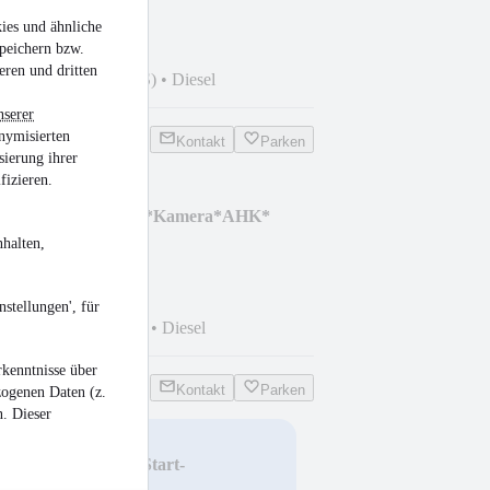
ies und ähnliche
peichern bzw.
eren und dritten
 km
•
250 kW (340 PS)
•
Diesel
nserer
nymisierten
Kontakt
Parken
sierung ihrer
fizieren.
lue Hybrid Titanium*Kamera*AHK*
halten,
stellungen', für
km
•
110 kW (150 PS)
•
Diesel
kenntnisse über
Kontakt
Parken
zogenen Daten (z.
n. Dieser
 2.0 TSI GTS BMT/Start-