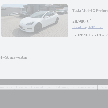
Tesla Model 3 Perf
¹
28.900 €
Finanzierung ab
301 €
mtl.
EZ 09/2021
•
59.862 
MwSt. ausweisbar
enschutz
Datenschutzeinstellungen
Erklärung zur Barrierefreiheit
Report