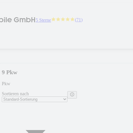
bile GmbH
(
71
)
5 Sterne
9 Pkw
Pkw
Sortieren nach