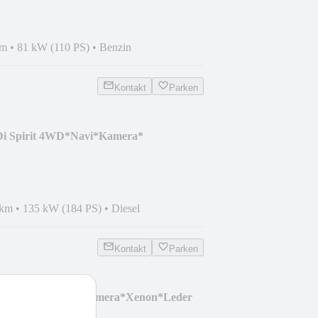
km
•
81 kW (110 PS)
•
Benzin
Kontakt
Parken
Di Spirit 4WD*Navi*Kamera*
 km
•
135 kW (184 PS)
•
Diesel
Kontakt
Parken
lus quattro*Pano*Kamera*Xenon*Leder