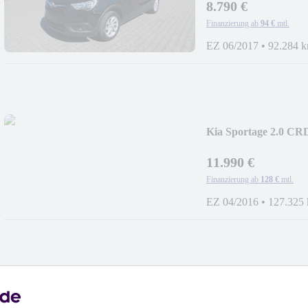
8.790 €
Finanzierung ab
94 €
mtl.
EZ 06/2017
•
92.284 
Kia Sportage 2.0 CR
11.990 €
Finanzierung ab
128 €
mtl.
EZ 04/2016
•
127.325
Audi SQ5 3.0 TDI p