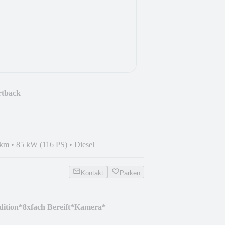
rtback
 km
•
85 kW (116 PS)
•
Diesel
Kontakt
Parken
dition*8xfach Bereift*Kamera*