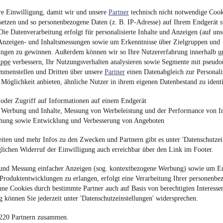
20.990 €
re Einwilligung, damit wir und unsere
Partner
technisch nicht notwendige Cook
Finanzierung ab
223 €
mtl.
setzen und so personenbezogene Daten (z. B. IP-Adresse) auf Ihrem Endgerät s
ie Datenverarbeitung erfolgt für personalisierte Inhalte und Anzeigen (auf uns
EZ 04/2017
•
172.615
Anzeigen- und Inhaltsmessungen sowie um Erkenntnisse über Zielgruppen und
ngen zu gewinnen. Außerdem können wir so Ihre Nutzererfahrung innerhalb
u
uppe
verbessern, Ihr Nutzungsverhalten analysieren sowie Segmente mit pseudo
mmenstellen und Dritten über unsere
Partner
einen Datenabgleich zur Personali
Möglichkeit anbieten, ähnliche Nutzer in ihrem eigenen Datenbestand zu identi
Ford Kuga 2.0 EcoB
oder Zugriff auf Informationen auf einem Endgerät
e Werbung und Inhalte, Messung von Werbeleistung und der Performance von In
¹
16.900 €
chung sowie Entwicklung und Verbesserung von Angeboten
Finanzierung ab
176 €
mtl.
iten und mehr Infos zu den Zwecken und Partnern gibt es unter 'Datenschutzein
EZ 04/2021
•
75.725 
glichen Widerruf der Einwilligung auch erreichbar über den Link im Footer.
und Messung einfacher Anzeigen (sog. kontextbezogene Werbung) sowie um Er
Produktentwicklungen zu erlangen, erfolgt eine Verarbeitung Ihrer personenbe
ne Cookies durch bestimmte Partner auch auf Basis von berechtigten Interesse
 können Sie jederzeit unter 'Datenschutzeinstellungen' widersprechen.
Volkswagen Scirocco
 220 Partnern zusammen.
Stopp*Navi*Kamera