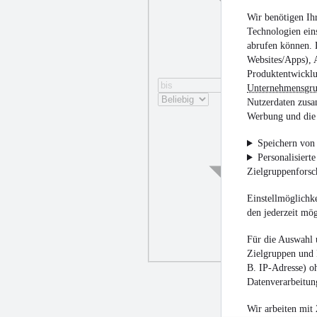
Wir benötigen Ih
Technologien ein
abrufen können. D
Websites/Apps), 
Produktentwicklu
Unternehmensgr
Nutzerdaten zusa
Werbung und die 
Speichern von 
Personalisiert
Zielgruppenfors
Einstellmöglichke
den jederzeit mö
Für die Auswahl 
Zielgruppen und 
B. IP-Adresse) oh
Datenverarbeitung
Wir arbeiten mit