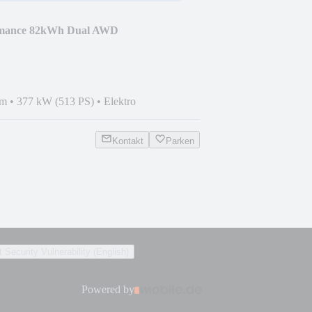
ormance 82kWh Dual AWD
km
•
377 kW (513 PS)
•
Elektro
Kontakt
Parken
 Security Vulnerability (English)
Powered by