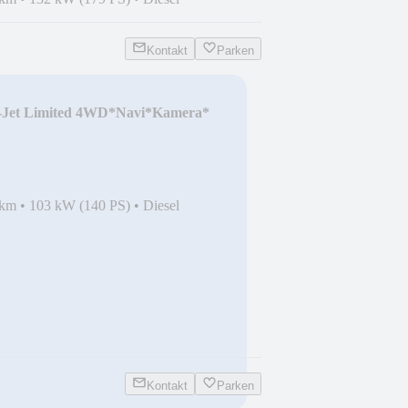
Kontakt
Parken
M-Jet Limited 4WD*Navi*Kamera*
 km
•
103 kW (140 PS)
•
Diesel
Kontakt
Parken