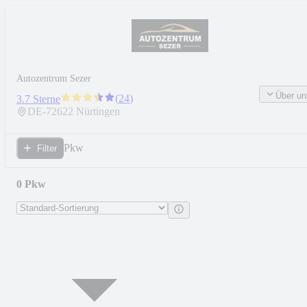
Autozentrum Sezer
Über un
(
24
)
3.7 Sterne
DE-
72622
Nürtingen
Pkw
Filter
0 Pkw