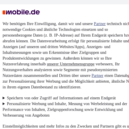
Wir benötigen Ihre Einwilligung, damit wir und unsere
Partner
technisch nic
notwendige Cookies und ähnliche Technologien einsetzen und so
personenbezogene Daten (z. B. IP-Adresse) auf Ihrem Endgerät speichern bz
Keine Inserate gefunden
abrufen können. Die Datenverarbeitung erfolgt für personalisierte Inhalte un
Anzeigen (auf unseren und dritten Websites/Apps), Anzeigen- und
Inhaltsmessungen sowie um Erkenntnisse über Zielgruppen und
Produktentwicklungen zu gewinnen. Außerdem können wir so Ihre
¹
MwSt. ausweisbar
Nutzererfahrung innerhalb
unserer Unternehmensgruppe
verbessern, Ihr
Nutzungsverhalten analysieren sowie Segmente mit pseudonymisierten
Nutzerdaten zusammenstellen und Dritten über unsere
Partner
einen Datenabg
zur Personalisierung ihrer Werbung und die Möglichkeit anbieten, ähnliche N
in ihrem eigenen Datenbestand zu identifizieren.
4.6 Sterne
App installieren
Speichern von oder Zugriff auf Informationen auf einem Endgerät
Nutze mobile.de schnell und einfach
Personalisierte Werbung und Inhalte, Messung von Werbeleistung und der
Performance von Inhalten, Zielgruppenforschung sowie Entwicklung und
Verbesserung von Angeboten
Impressum
Einstellmöglichkeiten und mehr Infos zu den Zwecken und Partnern gibt es u
AGB