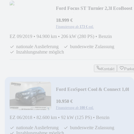
Ford Focus ST Turnier 2,3l EcoBoost
AD Navi Soundsyst
18.999 €
Finanzierung ab
173 €
mtl.
EZ 09/2019
•
94.900 km
•
206 kW (280 PS)
•
Benzin
nationale Auslieferung
bundesweite Zulassung
Inzahlungnahme möglich
Kontakt
Park
Ford EcoSport Cool & Connect 1,0l
EcoBoost ''Klima+G
10.950 €
Finanzierung ab
100 €
mtl.
EZ 06/2018
•
82.600 km
•
92 kW (125 PS)
•
Benzin
nationale Auslieferung
bundesweite Zulassung
Inzahlungnahme möglich