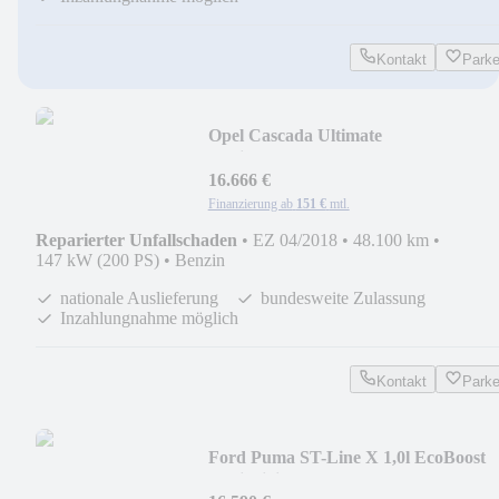
Kontakt
Park
Opel Cascada Ultimate
Navi*Xenon*Leder*SHZ*Kamera*Kl
16.666 €
Finanzierung ab
151 €
mtl.
Reparierter Unfallschaden
•
EZ 04/2018
•
48.100 km
•
147 kW (200 PS)
•
Benzin
nationale Auslieferung
bundesweite Zulassung
Inzahlungnahme möglich
Kontakt
Park
Ford Puma ST-Line X 1,0l EcoBoost
Navi Digitales Cock