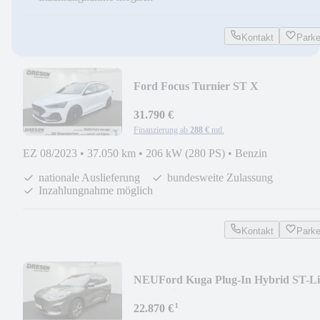
Kontakt
Park
Ford Focus Turnier ST X
AUTOMATIK''AHK+Panorama
SD+Ad
31.790 €
Finanzierung ab
288 €
mtl.
EZ 08/2023
•
37.050 km
•
206 kW (280 PS)
•
Benzin
nationale Auslieferung
bundesweite Zulassung
Inzahlungnahme möglich
Kontakt
Park
NEU
Ford Kuga Plug-In Hybrid ST-L
''AHK einschw.+elekt
¹
22.870 €