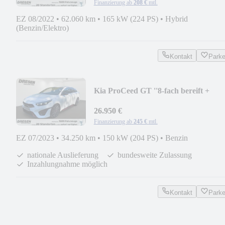
Finanzierung ab
208 €
mtl.
EZ 08/2022
•
62.060 km
•
165 kW (224 PS)
•
Hybrid
(Benzin/Elektro)
Kontakt
Park
Kia ProCeed GT ''8-fach bereift +
Scheckheft gepfleg
26.950 €
Finanzierung ab
245 €
mtl.
EZ 07/2023
•
34.250 km
•
150 kW (204 PS)
•
Benzin
nationale Auslieferung
bundesweite Zulassung
Inzahlungnahme möglich
Kontakt
Park