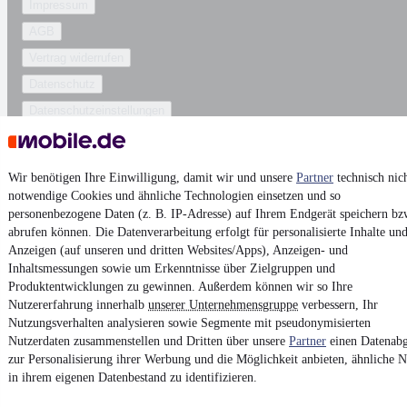
Impressum
AGB
Vertrag widerrufen
Datenschutz
Datenschutzeinstellungen
Erklärung zur Barrierefreiheit
Report Security Vulnerability (English)
Wir benötigen Ihre Einwilligung, damit wir und unsere
Partner
technisch nic
notwendige Cookies und ähnliche Technologien einsetzen und so
Powered by
personenbezogene Daten (z. B. IP-Adresse) auf Ihrem Endgerät speichern bz
abrufen können. Die Datenverarbeitung erfolgt für personalisierte Inhalte un
Anzeigen (auf unseren und dritten Websites/Apps), Anzeigen- und
Noch mehr
neue Autos
unterschiedlicher Marken, auch als
Inhaltsmessungen sowie um Erkenntnisse über Zielgruppen und
Leasing-Angebote
, gibt es bei mobile.de
Produktentwicklungen zu gewinnen. Außerdem können wir so Ihre
Nutzererfahrung innerhalb
unserer Unternehmensgruppe
verbessern, Ihr
Nutzungsverhalten analysieren sowie Segmente mit pseudonymisierten
Nutzerdaten zusammenstellen und Dritten über unsere
Partner
einen Datenabg
zur Personalisierung ihrer Werbung und die Möglichkeit anbieten, ähnliche N
in ihrem eigenen Datenbestand zu identifizieren.