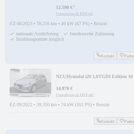
''Navi+SHZ+Klima+PP+RFK...Sonde
¹
12.590 €
Finanzierung ab
115 €
mtl.
EZ 06/2023
•
59.216 km
•
49 kW (67 PS)
•
Benzin
nationale Auslieferung
bundesweite Zulassung
Inzahlungnahme möglich
Kontakt
Park
NEU
Hyundai i20 1,0TGDI Edition 30
''Klima+PP+RFK+SHZ+8-fach
14.870 €
Finanzierung ab
135 €
mtl.
EZ 09/2022
•
39.350 km
•
74 kW (101 PS)
•
Benzin
Kontakt
Park