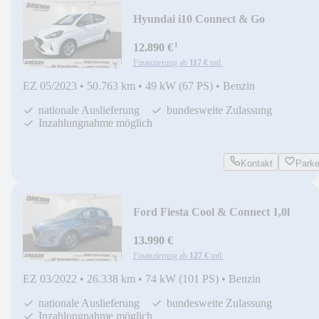
Hyundai i10 Connect & Go
''Navi+SHZ+Klima+PP+RFK...Sonde
¹
12.890 €
Finanzierung ab
117 €
mtl.
EZ 05/2023
•
50.763 km
•
49 kW (67 PS)
•
Benzin
nationale Auslieferung
bundesweite Zulassung
Inzahlungnahme möglich
Kontakt
Park
Ford Fiesta Cool & Connect 1,0l
EcoBoost ''Klima+SHZ+
13.990 €
Finanzierung ab
127 €
mtl.
EZ 03/2022
•
26.338 km
•
74 kW (101 PS)
•
Benzin
nationale Auslieferung
bundesweite Zulassung
Inzahlungnahme möglich