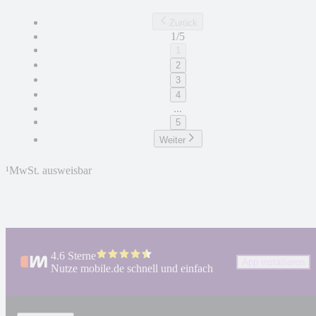
Zurück
1/5
1
2
3
4
...
5
Weiter
¹
MwSt. ausweisbar
4.6 Sterne
App installieren
Nutze mobile.de schnell und einfach