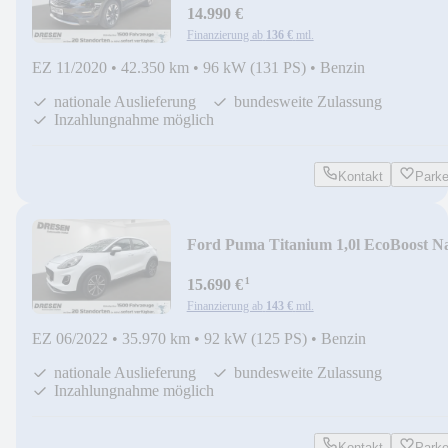
14.990 €
Finanzierung ab
136 €
mtl.
EZ 11/2020
•
42.350 km
•
96 kW (131 PS)
•
Benzin
nationale Auslieferung
bundesweite Zulassung
Inzahlungnahme möglich
Kontakt
Park
Ford Puma Titanium 1,0l EcoBoost N
Soundsystem LED
¹
15.690 €
Finanzierung ab
143 €
mtl.
EZ 06/2022
•
35.970 km
•
92 kW (125 PS)
•
Benzin
nationale Auslieferung
bundesweite Zulassung
Inzahlungnahme möglich
Kontakt
Park