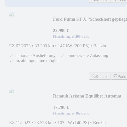
Ford Puma ST X ''Scheckheft gepflegt
Peformance-Pak
22.990 €
Finanzierung ab
209 €
mtl.
EZ 02/2023
•
33.200 km
•
147 kW (200 PS)
•
Benzin
nationale Auslieferung
bundesweite Zulassung
Inzahlungnahme möglich
Kontakt
Park
Renault Arkana Equilibre Automat
Allwetter LED Apple Car
¹
17.790 €
Finanzierung ab
162 €
mtl.
EZ 11/2023
•
53.558 km
•
103 kW (140 PS)
•
Benzin