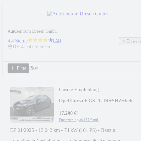
Autozentrum Dresen GmbH
(
24
)
4.4 Sterne
Über un
DE-
41747
Viersen
Pkw
Filter
Unsere Empfehlung
Opel Corsa F GS ''GJR+SHZ+beh.
Lenkrad+Klima+PP v&h''
¹
17.290 €
Finanzierung ab
157 €
mtl.
EZ 01/2025
•
13.042 km
•
74 kW (101 PS)
•
Benzin
nationale Auslieferung
bundesweite Zulassung