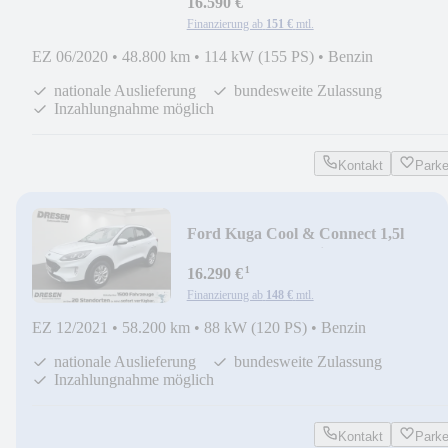
16.590 €
Finanzierung ab
151 €
mtl.
EZ 06/2020
•
48.800 km
•
114 kW (155 PS)
•
Benzin
nationale Auslieferung
bundesweite Zulassung
Inzahlungnahme möglich
Kontakt
Park
Ford Kuga Cool & Connect 1,5l
EcoBoost ''GJR+Klimaaut
¹
16.290 €
Finanzierung ab
148 €
mtl.
EZ 12/2021
•
58.200 km
•
88 kW (120 PS)
•
Benzin
nationale Auslieferung
bundesweite Zulassung
Inzahlungnahme möglich
Kontakt
Park