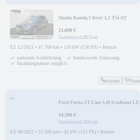
Skoda Kamiq Clever 1,5 TSi AT
''AHK+Panoramadach+ACC+A
21.690 €
Finanzierung ab
197 €
mtl.
EZ 12/2021
•
47.708 km
•
110 kW (150 PS)
•
Benzin
nationale Auslieferung
bundesweite Zulassung
Inzahlungnahme möglich
Kontakt
Park
Ford Fiesta ST-Line 1,0l EcoBoost L
Apple CarPlay A
14.590 €
Finanzierung ab
133 €
mtl.
EZ 06/2022
•
53.500 km
•
92 kW (125 PS)
•
Benzin