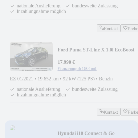
nationale Auslieferung
bundesweite Zulassung
Inzahlungnahme möglich
Kontakt
Park
Ford Puma ST-Line X 1,0l EcoBoost
AHK-abnehmbar Navi
17.990 €
Finanzierung ab
163 €
mtl.
EZ 01/2021
•
19.652 km
•
92 kW (125 PS)
•
Benzin
nationale Auslieferung
bundesweite Zulassung
Inzahlungnahme möglich
Kontakt
Park
Hyundai i10 Connect & Go