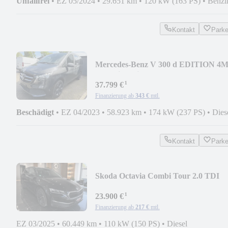
Unfallfrei
•
EZ 05/2024
•
29.651 km
•
120 kW (163 PS)
•
Benzi
Kontakt
Park
Mercedes-Benz V 300 d EDITION 4
lang Distr Tisch Sthzg Led Ka
¹
37.799 €
Finanzierung ab
343 €
mtl.
Beschädigt
•
EZ 04/2023
•
58.923 km
•
174 kW (237 PS)
•
Dies
Kontakt
Park
Skoda Octavia Combi Tour 2.0 TDI
ACC AHK KAM LED AMB
¹
23.900 €
Finanzierung ab
217 €
mtl.
EZ 03/2025
•
60.449 km
•
110 kW (150 PS)
•
Diesel