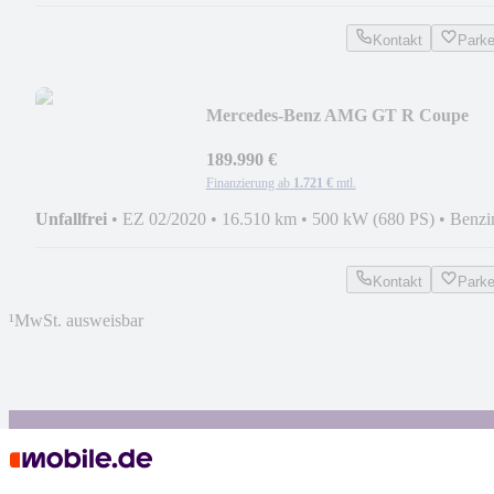
Kontakt
Park
Mercedes-Benz AMG GT R Coupe
TIKT Performance
189.990 €
Finanzierung ab
1.721 €
mtl.
Unfallfrei
•
EZ 02/2020
•
16.510 km
•
500 kW (680 PS)
•
Benzi
Kontakt
Park
¹
MwSt. ausweisbar
4.6 Sterne
App installieren
Nutze mobile.de schnell und einfach