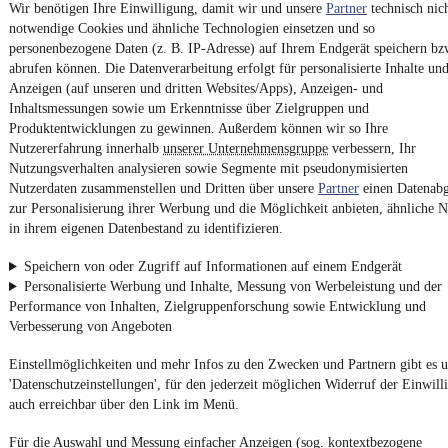
Wir benötigen Ihre Einwilligung, damit wir und unsere
Partner
technisch nic
notwendige Cookies und ähnliche Technologien einsetzen und so
personenbezogene Daten (z. B. IP-Adresse) auf Ihrem Endgerät speichern bz
Impressum
abrufen können. Die Datenverarbeitung erfolgt für personalisierte Inhalte un
AGB
Anzeigen (auf unseren und dritten Websites/Apps), Anzeigen- und
Inhaltsmessungen sowie um Erkenntnisse über Zielgruppen und
Vertrag widerrufen
Produktentwicklungen zu gewinnen. Außerdem können wir so Ihre
Datenschutz
Nutzererfahrung innerhalb
unserer Unternehmensgruppe
verbessern, Ihr
Nutzungsverhalten analysieren sowie Segmente mit pseudonymisierten
Datenschutzeinstellungen
Nutzerdaten zusammenstellen und Dritten über unsere
Partner
einen Datenabg
Erklärung zur Barrierefreiheit
zur Personalisierung ihrer Werbung und die Möglichkeit anbieten, ähnliche N
in ihrem eigenen Datenbestand zu identifizieren.
Report Security Vulnerability (English)
Speichern von oder Zugriff auf Informationen auf einem Endgerät
Powered by
Personalisierte Werbung und Inhalte, Messung von Werbeleistung und der
Performance von Inhalten, Zielgruppenforschung sowie Entwicklung und
Verbesserung von Angeboten
Von
Auto verkaufen
über
E-Bikes
und
Gebrauchtwagen
:
Besuche
mobile.de
Einstellmöglichkeiten und mehr Infos zu den Zwecken und Partnern gibt es u
'Datenschutzeinstellungen', für den jederzeit möglichen Widerruf der Einwill
auch erreichbar über den Link im Menü.
Für die Auswahl und Messung einfacher Anzeigen (sog. kontextbezogene