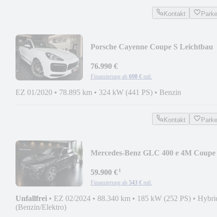
Kontakt
Park
Porsche Cayenne Coupe S Leichtbau
Chrono Hud Carb Soft
76.990 €
Finanzierung ab
698 €
mtl.
EZ 01/2020
•
78.895 km
•
324 kW (441 PS)
•
Benzin
Kontakt
Park
Mercedes-Benz GLC 400 e 4M Coupe
AMG Pano Burme Digit Mem Dist
¹
59.900 €
Finanzierung ab
543 €
mtl.
Unfallfrei
•
EZ 02/2024
•
88.340 km
•
185 kW (252 PS)
•
Hybri
(Benzin/Elektro)