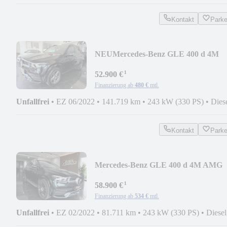
Kontakt
Park
NEU
Mercedes-Benz GLE 400 d 4M
AMG Line Led Pano Sthzg Ahk Mem
¹
360
52.900 €
Finanzierung ab
480 €
mtl.
Unfallfrei
•
EZ 06/2022
•
141.719 km
•
243 kW (330 PS)
•
Dies
Kontakt
Park
Mercedes-Benz GLE 400 d 4M AMG
Line BURM HUD AIRM PANO AHK
¹
STH
58.900 €
Finanzierung ab
534 €
mtl.
Unfallfrei
•
EZ 02/2022
•
81.711 km
•
243 kW (330 PS)
•
Diesel