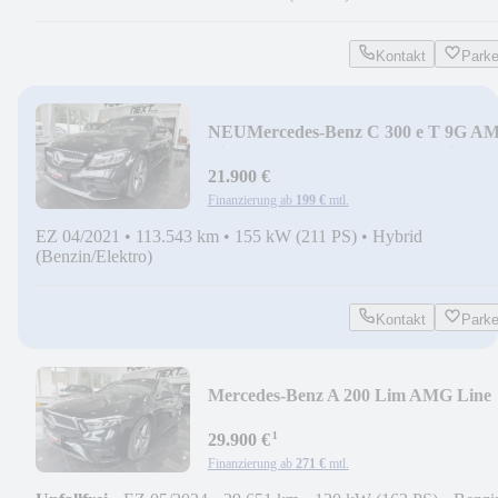
Kontakt
Park
NEU
Mercedes-Benz C 300 e T 9G A
Line Spur Tot Kam Led Ahk Wides
21.900 €
Finanzierung ab
199 €
mtl.
EZ 04/2021
•
113.543 km
•
155 kW (211 PS)
•
Hybrid
(Benzin/Elektro)
Kontakt
Park
Mercedes-Benz A 200 Lim AMG Line
Memo Led Kame Ahk Tow Spur
¹
29.900 €
Finanzierung ab
271 €
mtl.