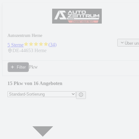
Autozentrum Herne
Über un
(
34
)
5 Sterne
DE-
44653
Herne
Pkw
Filter
15 Pkw von 16 Angeboten