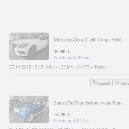
Mercedes-Benz C 200 Coupe AMG
Night Line Navi Pano Led Ambie
26.900 €
Finanzierung ab
244 €
mtl.
EZ 01/2018
•
53.549 km
•
135 kW (184 PS)
•
Benzin
Kontakt
Park
Smart ForFour forfour twina Pano
Kame Navi Klima Szhzg
12.790 €
Finanzierung ab
116 €
mtl.