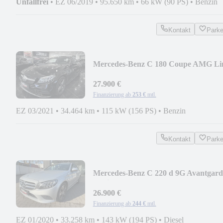
Unfallfrei
•
EZ 06/2019
•
95.650 km
•
66 kW (90 PS)
•
Benzin
Kontakt
Park
Mercedes-Benz C 180 Coupe AMG Li
MBUX Kamera Keyless PTS
27.900 €
Finanzierung ab
253 €
mtl.
EZ 03/2021
•
34.464 km
•
115 kW (156 PS)
•
Benzin
Kontakt
Park
Mercedes-Benz C 220 d 9G Avantgard
Navi Amb Kamera Spur Totw
26.900 €
Finanzierung ab
244 €
mtl.
EZ 01/2020
•
33.258 km
•
143 kW (194 PS)
•
Diesel