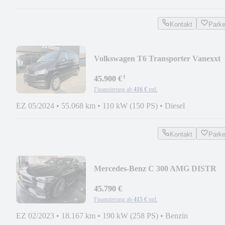
Kontakt
Park
Volkswagen T6 Transporter Vanexxt
Wohnmobil Led ACC Sthzg
¹
45.900 €
Finanzierung ab
416 €
mtl.
EZ 05/2024
•
55.068 km
•
110 kW (150 PS)
•
Diesel
Kontakt
Park
Mercedes-Benz C 300 AMG DISTR
PANO LENK HZG DIGITAL AHK 3
45.790 €
Finanzierung ab
415 €
mtl.
EZ 02/2023
•
18.167 km
•
190 kW (258 PS)
•
Benzin