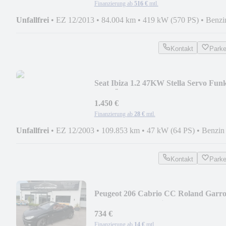
Finanzierung ab
516 €
mtl.
Unfallfrei
•
EZ 12/2013
•
84.004 km
•
419 kW (570 PS)
•
Benzi
Kontakt
Park
Seat Ibiza 1.2 47KW Stella Servo Fun
ZV TÜV 01/2027
1.450 €
Finanzierung ab
28 €
mtl.
Unfallfrei
•
EZ 12/2003
•
109.853 km
•
47 kW (64 PS)
•
Benzin
Kontakt
Park
Peugeot 206 Cabrio CC Roland Garro
1,6 80KW Leder Klima
734 €
Finanzierung ab
14 €
mtl.