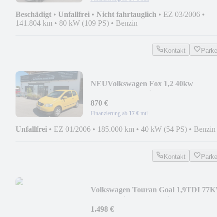
Beschädigt
•
Unfallfrei
•
Nicht fahrtauglich
•
EZ 03/2006
•
141.804 km
•
80 kW (109 PS)
•
Benzin
Kontakt
Park
NEU
Volkswagen Fox 1,2 40kw
Rückkamera Navi Servo ele.FH
870 €
Finanzierung ab
17 €
mtl.
Unfallfrei
•
EZ 01/2006
•
185.000 km
•
40 kW (54 PS)
•
Benzin
Kontakt
Park
Volkswagen Touran Goal 1,9TDI 77
AHK Navi GRA ZV 5Sitzer
1.498 €