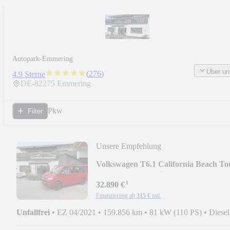
Autopark-Emmering
Über un
(
276
)
4.9 Sterne
DE-
82275
Emmering
Pkw
Filter
Unsere Empfehlung
Volkswagen T6.1 California Beach To
Standhz. AHK 6 Sitzer
¹
32.890 €
Finanzierung ab
315 €
mtl.
Unfallfrei
•
EZ 04/2021
•
159.856 km
•
81 kW (110 PS)
•
Diesel