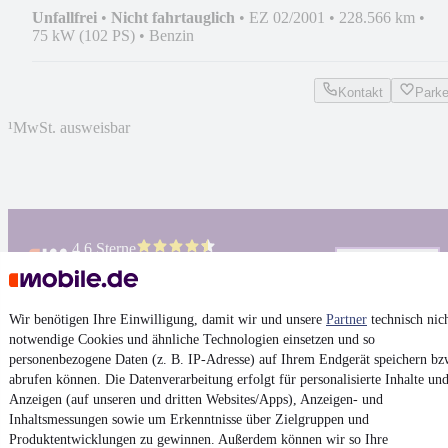
Unfallfrei
•
Nicht fahrtauglich
•
EZ 02/2001
•
228.566 km
•
75 kW (102 PS)
•
Benzin
Kontakt
Park
¹
MwSt. ausweisbar
4.6 Sterne
App installieren
Nutze mobile.de schnell und einfach
Wir benötigen Ihre Einwilligung, damit wir und unsere
Partner
technisch nic
notwendige Cookies und ähnliche Technologien einsetzen und so
Impressum
personenbezogene Daten (z. B. IP-Adresse) auf Ihrem Endgerät speichern bz
AGB
abrufen können. Die Datenverarbeitung erfolgt für personalisierte Inhalte un
Vertrag widerrufen
Anzeigen (auf unseren und dritten Websites/Apps), Anzeigen- und
Inhaltsmessungen sowie um Erkenntnisse über Zielgruppen und
Datenschutz
Produktentwicklungen zu gewinnen. Außerdem können wir so Ihre