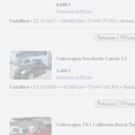
9.680 €
Finanzierung ab
93 €
mtl.
Unfallfrei
•
EZ 07/2017
•
108.662 km
•
55 kW (75 PS)
•
Benzin
Kontakt
Park
Volkswagen NewBeetle Cabrio 1.6
75KW Ele.Verdeck Bluetooth
5.480 €
Finanzierung ab
56 €
mtl.
Unfallfrei
•
EZ 01/2009
•
143.268 km
•
75 kW (102 PS)
•
Benzi
Kontakt
Park
Volkswagen T6.1 California Beach To
Standhz. AHK 6 Sitzer