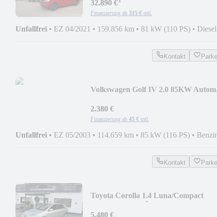
¹
32.890 €
Finanzierung ab
315 €
mtl.
Unfallfrei
•
EZ 04/2021
•
159.856 km
•
81 kW (110 PS)
•
Diesel
Kontakt
Park
Volkswagen Golf IV 2.0 85KW Autom
Pacific Klimatronic EPS
2.380 €
Finanzierung ab
45 €
mtl.
Unfallfrei
•
EZ 05/2003
•
114.659 km
•
85 kW (116 PS)
•
Benzi
Kontakt
Park
Toyota Corolla 1.4 Luna/Compact
2.Hand Klima TÜV07/2028
5.480 €