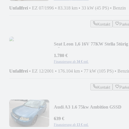
Unfallfrei
•
EZ 07/1996
•
83.318 km
•
33 kW (45 PS)
•
Benzin
Kontakt
Park
Seat Leon 1,6 16V 77KW Stella 5türig
TÜV 11/26 Klima
1.780 €
Finanzierung ab
34 €
mtl.
Unfallfrei
•
EZ 12/2001
•
176.104 km
•
77 kW (105 PS)
•
Benzi
Kontakt
Park
Audi A3 1.6 75kw Ambition GSSD
Klima Xenon Servo ABS
639 €
Finanzierung ab
13 €
mtl.