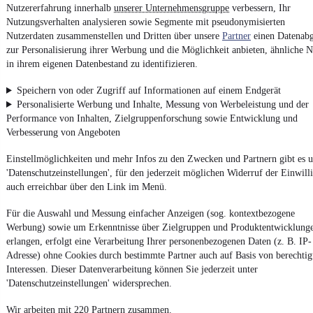
Datenschutzeinstellungen
Nutzererfahrung innerhalb
unserer Unternehmensgruppe
verbessern, Ihr
Nutzungsverhalten analysieren sowie Segmente mit pseudonymisierten
Erklärung zur Barrierefreiheit
Nutzerdaten zusammenstellen und Dritten über unsere
Partner
einen Datenabg
Report Security Vulnerability (English)
zur Personalisierung ihrer Werbung und die Möglichkeit anbieten, ähnliche N
in ihrem eigenen Datenbestand zu identifizieren.
Powered by
Speichern von oder Zugriff auf Informationen auf einem Endgerät
Personalisierte Werbung und Inhalte, Messung von Werbeleistung und der
Performance von Inhalten, Zielgruppenforschung sowie Entwicklung und
Entdecke
Kleinwagen
,
SUV
und
Wohnmobile
und mehr bei
Verbesserung von Angeboten
mobile.de
Einstellmöglichkeiten und mehr Infos zu den Zwecken und Partnern gibt es u
'Datenschutzeinstellungen', für den jederzeit möglichen Widerruf der Einwill
auch erreichbar über den Link im Menü.
Für die Auswahl und Messung einfacher Anzeigen (sog. kontextbezogene
Werbung) sowie um Erkenntnisse über Zielgruppen und Produktentwicklung
erlangen, erfolgt eine Verarbeitung Ihrer personenbezogenen Daten (z. B. IP-
Adresse) ohne Cookies durch bestimmte Partner auch auf Basis von berechtig
Interessen. Dieser Datenverarbeitung können Sie jederzeit unter
'Datenschutzeinstellungen' widersprechen.
Wir arbeiten mit 220 Partnern zusammen.