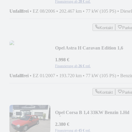
Finanzierung ab
28 €
mtl.
Unfallfrei
•
EZ 08/2006
•
202.467 km
•
77 kW (105 PS)
•
Diesel
Kontakt
Park
Opel Astra H Caravan Edition 1,6
77KW Benzin Klima ZV
1.998 €
Finanzierung ab
26 €
mtl.
Unfallfrei
•
EZ 01/2007
•
193.720 km
•
77 kW (105 PS)
•
Benzi
Kontakt
Park
Opel Corsa B 1,4 33KW Benzin 1.Hd
TÜV 06/2027 4 türig
2.380 €
Finanzierung ab
45 €
mtl.