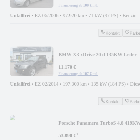
Finanzierung ab
100 €
mtl.
Unfallfrei
•
EZ 06/2006
•
97.920 km
•
71 kW (97 PS)
•
Benzin
Kontakt
Park
BMW X3 xDrive 20 d 135KW Leder
Xenon AHK PDC Navi
11.170 €
Finanzierung ab
107 €
mtl.
Unfallfrei
•
EZ 02/2014
•
197.300 km
•
135 kW (184 PS)
•
Dies
Kontakt
Park
Porsche Panamera TurboS 4,8 419K
Leder Approved 07/2028
¹
53.890 €