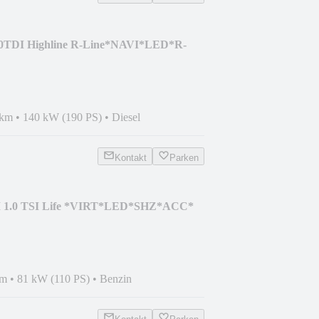
2.0TDI Highline R-Line*NAVI*LED*R-
 km
•
140 kW (190 PS)
•
Diesel
Kontakt
Parken
II 1.0 TSI Life *VIRT*LED*SHZ*ACC*
km
•
81 kW (110 PS)
•
Benzin