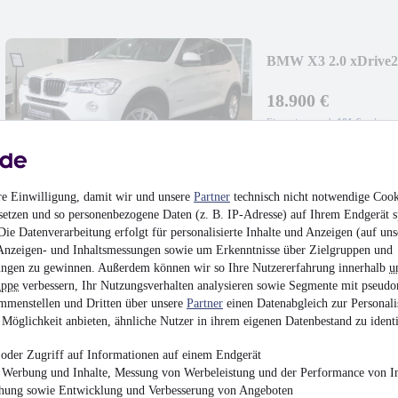
BMW X3 2.0 xDri
18.900 €
Finanzierung ab
181 €
mtl.
EZ 06/2017
•
113.000
re Einwilligung, damit wir und unsere
Partner
technisch nicht notwendige Cook
setzen und so personenbezogene Daten (z. B. IP-Adresse) auf Ihrem Endgerät s
ie Datenverarbeitung erfolgt für personalisierte Inhalte und Anzeigen (auf uns
Anzeigen- und Inhaltsmessungen sowie um Erkenntnisse über Zielgruppen und
Volkswagen Arteon S
ngen zu gewinnen. Außerdem können wir so Ihre Nutzererfahrung innerhalb
u
*ViRTUAL*PANO*
uppe
verbessern, Ihr Nutzungsverhalten analysieren sowie Segmente mit pseudo
¹
23.900 €
mmenstellen und Dritten über unsere
Partner
einen Datenabgleich zur Personali
Möglichkeit anbieten, ähnliche Nutzer in ihrem eigenen Datenbestand zu identi
Finanzierung ab
229 €
mtl.
EZ 06/2021
•
103.253
oder Zugriff auf Informationen auf einem Endgerät
e Werbung und Inhalte, Messung von Werbeleistung und der Performance von In
chung sowie Entwicklung und Verbesserung von Angeboten