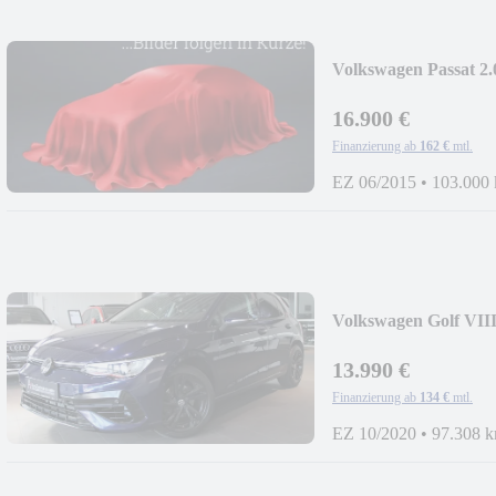
Volkswagen Passat 
KAM*ACC
16.900 €
Finanzierung ab
162 €
mtl.
EZ 06/2015
•
103.000
Volkswagen Golf VI
13.990 €
Finanzierung ab
134 €
mtl.
EZ 10/2020
•
97.308 