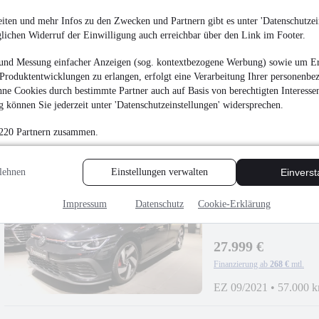
iten und mehr Infos zu den Zwecken und Partnern gibt es unter 'Datenschutzein
glichen Widerruf der Einwilligung auch erreichbar über den Link im Footer.
Audi A3 35 TFSI S li
und Messung einfacher Anzeigen (sog. kontextbezogene Werbung) sowie um Er
LED*NAVI*PDC*
Produktentwicklungen zu erlangen, erfolgt eine Verarbeitung Ihrer personenbe
15.999 €
ne Cookies durch bestimmte Partner auch auf Basis von berechtigten Interesse
Finanzierung ab
154 €
mtl.
 können Sie jederzeit unter 'Datenschutzeinstellungen' widersprechen.
EZ 02/2020
•
106.000
 220 Partnern zusammen.
lehnen
Einstellungen verwalten
Einvers
Impressum
Datenschutz
Cookie-Erklärung
Volkswagen Golf GTI
MATRIX*PANO*SH
27.999 €
Finanzierung ab
268 €
mtl.
EZ 09/2021
•
57.000 