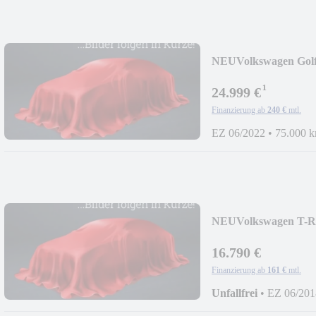
NEU
Volkswagen Gol
*LED*VIRT*CAM*
¹
24.999 €
Finanzierung ab
240 €
mtl.
EZ 06/2022
•
75.000 
NEU
Volkswagen T-Ro
DSG*LED*VIRT*C
16.790 €
Finanzierung ab
161 €
mtl.
Unfallfrei
•
EZ 06/201