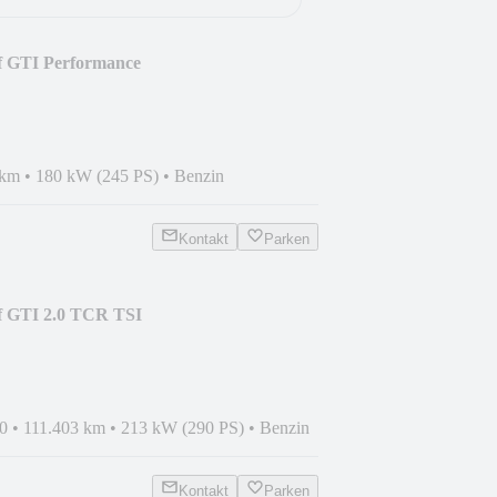
f GTI Performance
AVI*STANDH*
 km
•
180 kW (245 PS)
•
Benzin
Kontakt
Parken
f GTI 2.0 TCR TSI
*MFL*CAM
0
•
111.403 km
•
213 kW (290 PS)
•
Benzin
Kontakt
Parken