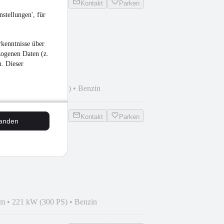
Kontakt
Parken
stellungen', für
ne
kenntnisse über
TEMP*ALU*KLIMA
zogenen Daten (z.
n. Dieser
 km
•
110 kW (150 PS)
•
Benzin
Kontakt
Parken
tanden
 Clubsport
Z*NAVI*VIRT*
km
•
221 kW (300 PS)
•
Benzin