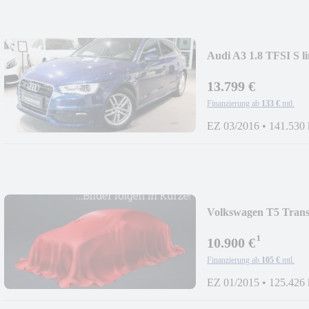
Audi A3 1.8 TFSI S 
13.799 €
Finanzierung ab
133 €
mtl.
EZ 03/2016
•
141.530
Volkswagen T5 Tran
¹
10.900 €
Finanzierung ab
105 €
mtl.
EZ 01/2015
•
125.426