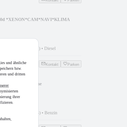
Kontakt
Parken
ve20d *XENON*CAM*NAVI*KLIMA
 km
•
140 kW (190 PS)
•
Diesel
ies und ähnliche
Kontakt
Parken
peichern bzw.
eren und dritten
hooting Brake R-Line
nserer
CAM*
nymisierten
sierung ihrer
fizieren.
 km
•
140 kW (190 PS)
•
Benzin
halten,