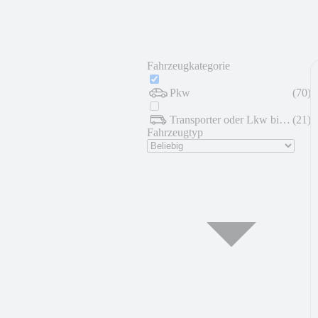
Fahrzeugkategorie
Pkw
(
70
)
Transporter oder Lkw bis 7,5 t
(
21
)
Fahrzeugtyp