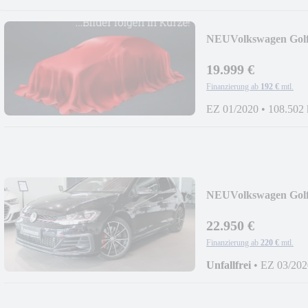
NEU
Volkswagen Gol
LED*VIRT*DSG*N
19.999 €
Finanzierung ab
192 €
mtl.
EZ 01/2020
•
108.502
NEU
Volkswagen Gol
*VIRT*LED*NAVI
22.950 €
Finanzierung ab
220 €
mtl.
Unfallfrei
•
EZ 03/202