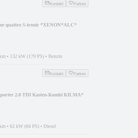
Kontakt
Parken
line quattro S-tronic *XENON*ALC*
 km
•
132 kW (179 PS)
•
Benzin
Kontakt
Parken
sporter 2.0 TDI Kasten-Kombi KILMA*
 km
•
62 kW (84 PS)
•
Diesel