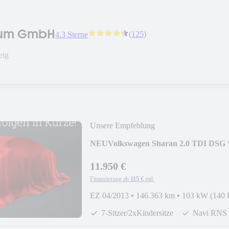
trum GmbH
(
125
)
4.3 Sterne
eig
Unsere Empfehlung
NEU
Volkswagen Sharan 2.0 TDI 
11.950 €
Finanzierung ab
115 €
mtl.
EZ 04/2013
•
146.363 km
•
103 kW (140 
7-Sitzer/2xKindersitze
Navi RNS 