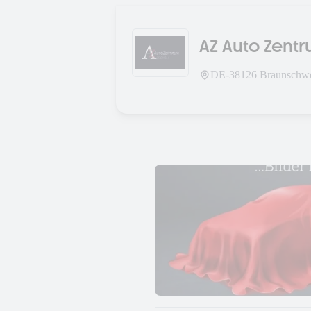
AZ Auto Zen
DE-
38126
Braunschw