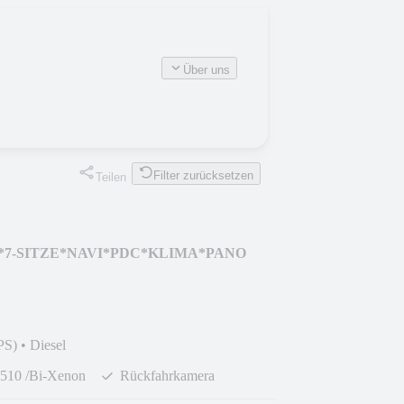
Über uns
Filter zurücksetzen
Teilen
DSG *7-SITZE*NAVI*PDC*KLIMA*PANO
PS)
•
Diesel
510 /Bi-Xenon
Rückfahrkamera