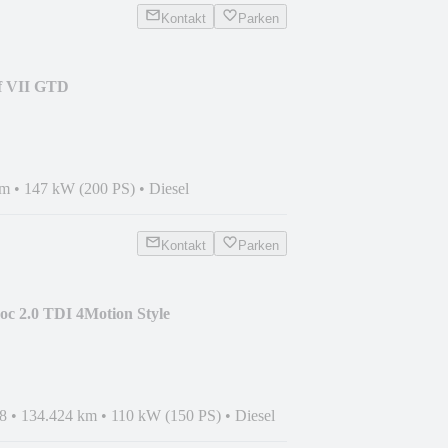
Kontakt
Parken
f VII GTD
SIDE*DSG*NAVI*
km
•
147 kW (200 PS)
•
Diesel
Kontakt
Parken
c 2.0 TDI 4Motion Style
AM*
8
•
134.424 km
•
110 kW (150 PS)
•
Diesel