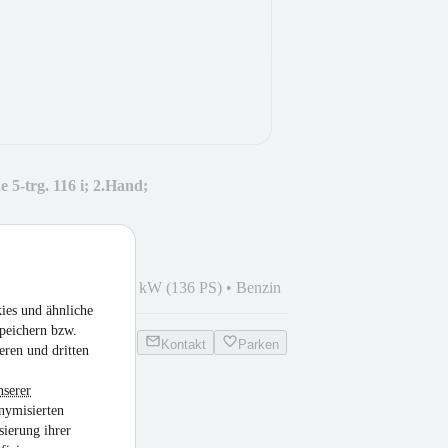
5-trg. 116 i; 2.Hand;
4
•
151.000 km
•
100 kW (136 PS)
•
Benzin
ies und ähnliche
peichern bzw.
Kontakt
Parken
eren und dritten
nserer
nymisierten
rio-Coupe Premium
sierung ihrer