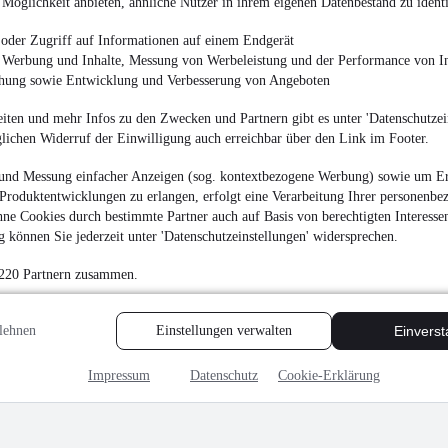
Möglichkeit anbieten, ähnliche Nutzer in ihrem eigenen Datenbestand zu identi
3.900 €
Finanzierung ab
42 €
mtl.
oder Zugriff auf Informationen auf einem Endgerät
e Werbung und Inhalte, Messung von Werbeleistung und der Performance von In
Unfallfrei
•
EZ 11/201
chung sowie Entwicklung und Verbesserung von Angeboten
iten und mehr Infos zu den Zwecken und Partnern gibt es unter 'Datenschutzein
glichen Widerruf der Einwilligung auch erreichbar über den Link im Footer.
und Messung einfacher Anzeigen (sog. kontextbezogene Werbung) sowie um Er
Peugeot 308 SW Allur
Produktentwicklungen zu erlangen, erfolgt eine Verarbeitung Ihrer personenbe
ne Cookies durch bestimmte Partner auch auf Basis von berechtigten Interesse
4.500 €
 können Sie jederzeit unter 'Datenschutzeinstellungen' widersprechen.
Finanzierung ab
47 €
mtl.
 220 Partnern zusammen.
Unfallfrei
•
EZ 05/201
lehnen
Einstellungen verwalten
Einvers
Impressum
Datenschutz
Cookie-Erklärung
MwSt. ausweisbar