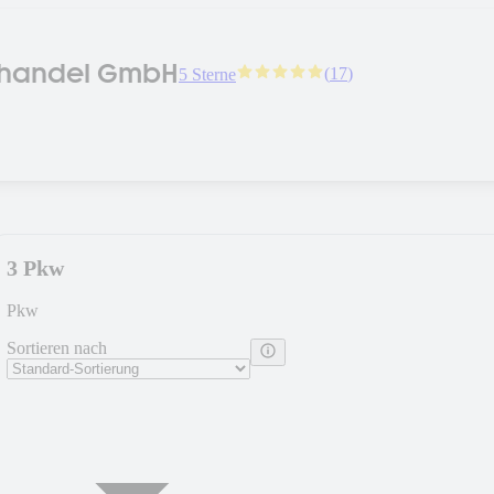
ghandel GmbH
(
17
)
5 Sterne
3 Pkw
Pkw
Sortieren nach