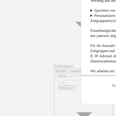
Werbung und die 
Speichern von 
Personalisiert
Zielgruppenfors
Einstellmöglichke
den jederzeit mö
Für die Auswahl 
Zielgruppen und 
B. IP-Adresse) oh
Datenverarbeitung
Zahlungsart
Kaufen
Leasing
Wir arbeiten mit
Preis
Ab
¹