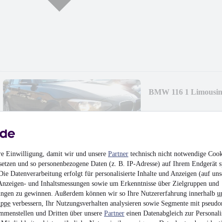
BMW 116 1 Limousine 
5.800 €
Finanzierung ab
61 €
mtl.
Unfallfrei
•
EZ 09/201
re Einwilligung, damit wir und unsere
Partner
technisch nicht notwendige Cook
setzen und so personenbezogene Daten (z. B. IP-Adresse) auf Ihrem Endgerät s
ie Datenverarbeitung erfolgt für personalisierte Inhalte und Anzeigen (auf uns
Anzeigen- und Inhaltsmessungen sowie um Erkenntnisse über Zielgruppen und
ngen zu gewinnen. Außerdem können wir so Ihre Nutzererfahrung innerhalb
u
uppe
verbessern, Ihr Nutzungsverhalten analysieren sowie Segmente mit pseudo
Peugeot 308 CC Cab
mmenstellen und Dritten über unsere
Partner
einen Datenabgleich zur Personali